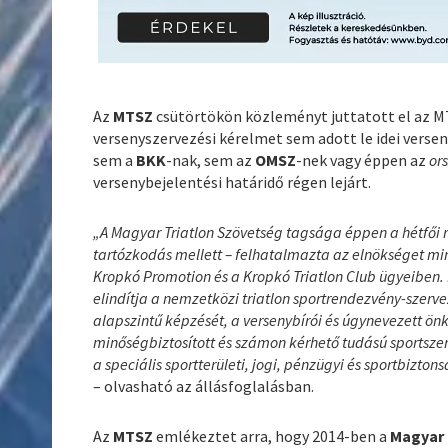
Az
MTSZ
csütörtökön közleményt juttatott el az M
versenyszervezési kérelmet sem adott le idei vers
sem a
BKK
-nak, sem az
OMSZ
-nek vagy éppen az
or
versenybejelentési határidő régen lejárt.
„A Magyar Triatlon Szövetség tagsága éppen a hétfői r
tartózkodás mellett – felhatalmazta az elnökséget mi
Kropkó Promotion és a Kropkó Triatlon Club ügyeiben
elindítja a nemzetközi triatlon sportrendezvény-szerve
alapszintű képzését, a versenybírói és úgynevezett ön
minőségbiztosított és számon kérhető tudású sportsze
a speciális sportterületi, jogi, pénzügyi és sportbiz
– olvasható az állásfoglalásban.
Az
MTSZ
emlékeztet arra, hogy 2014-ben a
Magyar 