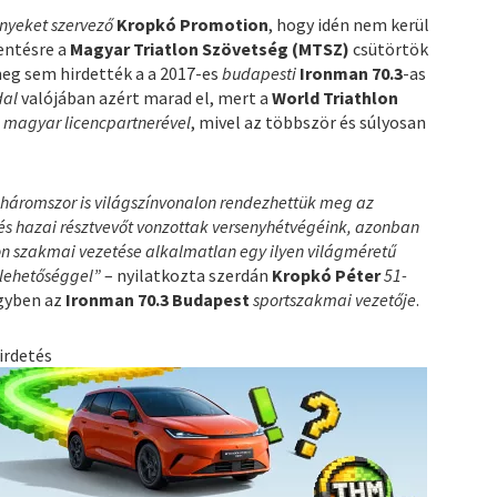
nyeket szervező
Kropkó Promotion
, hogy idén nem kerül
entésre a
Magyar Triatlon Szövetség (MTSZ)
csütörtök
eg sem hirdették a a 2017-es
budapesti
Ironman 70.3
-as
dal
valójában azért marad el, mert a
World Triathlon
i
magyar licencpartnerével
, mivel az többször és súlyosan
 háromszor is világszínvonalon rendezhettük meg az
 és hazai résztvevőt vonzottak versenyhétvégéink, azonban
tlon szakmai vezetése alkalmatlan egy ilyen világméretű
 lehetőséggel”
– nyilatkozta szerdán
Kropkó Péter
51-
egyben az
Ironman 70.3 Budapest
sportszakmai vezetője
.
irdetés