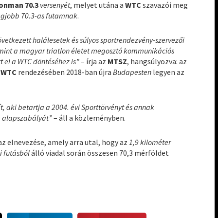
ronman 70.3
versenyét
, melyet utána a
WTC
szavazói meg
egjobb 70.3-as futamnak
.
etkezett halálesetek és súlyos sportrendezvény-szervezői
amint a magyar triatlon életet megosztó kommunikációs
t el a WTC döntéséhez is”
– írja az
MTSZ
, hangsúlyozva: az
a
WTC
rendezésében 2018-ban újra
Budapesten
legyen az
, aki betartja a 2004. évi Sporttörvényt és annak
g alapszabályát”
– áll a közleményben.
az elnevezése, amely arra utal, hogy az
1,9 kilométer
i futásból
álló viadal során összesen 70,3 mérföldet
S
S