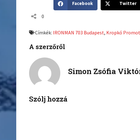
Facebook
Twitter
h
h
a
a
0
r
r
e
e
Címkék:
IRONMAN 703 Budapest
,
Kropkó Promot
o
o
n
n
A szerzőről
f
t
a
w
c
i
Simon Zsófia Viktó
e
t
b
t
o
e
o
r
k
Szólj hozzá