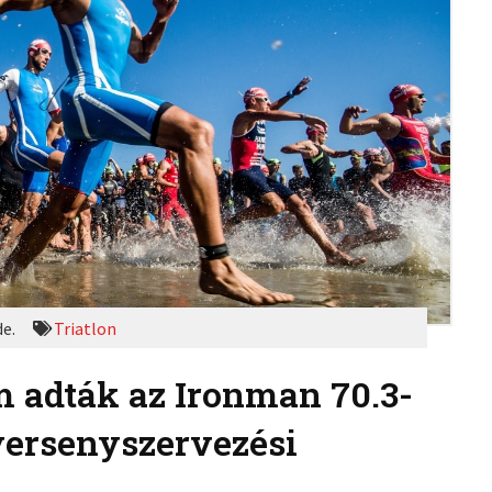
de.
Triatlon
m adták az Ironman 70.3-
versenyszervezési