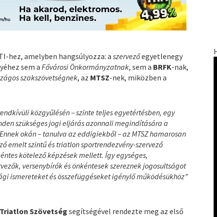
TI-hez, amelyben hangsúlyozza: a
szervező
egyetlenegy
enyéhez sem a
Fővárosi Önkormányzatnak
, sem a
BRFK
-nak,
szágos szakszövetségnek
, az
MTSZ
-nek, miközben a
endkívüli közgyűlésén – szinte teljes egyetértésben, egy
nden szükséges jogi eljárás azonnali megindítására a
. Ennek okán – tanulva az eddigiekből – az MTSZ hamarosan
ző emelt szintű és triatlon sportrendezvény-szervező
kéntes kötelező képzések mellett. Így egységes,
rvezők, versenybírók és önkéntesek szereznek jogosultságot
tonsági ismereteket és összefüggéseket igénylő működésükhöz”
Triatlon Szövetség
segítségével rendezte meg az első