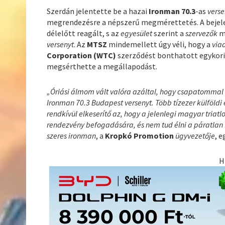
Szerdán jelentette be a hazai
Ironman 70.3
-as
verse
megrendezésre a népszerű megmérettetés. A bejel
délelőtt reagált, s az
egyesület
szerint a
szervezők
m
versenyt
. Az
MTSZ
mindemellett úgy véli, hogy a
via
Corporation (WTC)
szerződést bonthatott egykor
megsérthette a megállapodást.
„Óriási álmom vált valóra azáltal, hogy csapatommal
Ironman 70.3 Budapest versenyt. Több tízezer külföldi
rendkívül elkeserítő az, hogy a jelenlegi magyar tria
rendezvény befogadására, és nem tud élni a páratlan
szeres
ironman
, a
Kropkó Promotion
ügyvezetője
, 
H