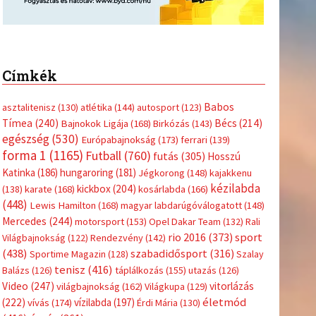
Címkék
Babos
asztalitenisz
(130)
atlétika
(144)
autosport
(123)
Tímea
(240)
Bécs
(214)
Bajnokok Ligája
(168)
Birkózás
(143)
egészség
(530)
Európabajnokság
(173)
ferrari
(139)
forma 1
(1165)
Futball
(760)
futás
(305)
Hosszú
Katinka
(186)
hungaroring
(181)
Jégkorong
(148)
kajakkenu
kézilabda
kickbox
(204)
(138)
karate
(168)
kosárlabda
(166)
(448)
Lewis Hamilton
(168)
magyar labdarúgóválogatott
(148)
Mercedes
(244)
motorsport
(153)
Opel Dakar Team
(132)
Rali
sport
rio 2016
(373)
Világbajnokság
(122)
Rendezvény
(142)
(438)
szabadidősport
(316)
Sportime Magazin
(128)
Szalay
tenisz
(416)
Balázs
(126)
táplálkozás
(155)
utazás
(126)
Video
(247)
vitorlázás
világbajnokság
(162)
Világkupa
(129)
életmód
(222)
vívás
(174)
vízilabda
(197)
Érdi Mária
(130)