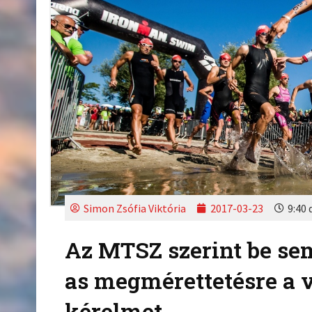
Simon Zsófia Viktória
2017-03-23
9:40 
Az MTSZ szerint be se
as megmérettetésre a 
kérelmet