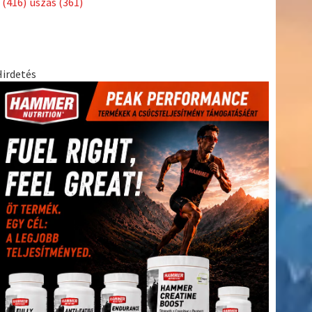
(416)
úszás
(361)
Hirdetés