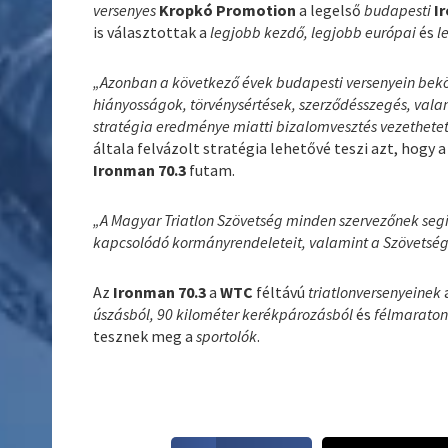
versenyes
Kropkó Promotion
a legelső
budapesti
I
is választottak a
legjobb kezdő, legjobb európai
és
l
„Azonban a következő évek budapesti versenyein beköv
hiányosságok, törvénysértések, szerződésszegés, val
stratégia eredménye miatti bizalomvesztés vezethetet
általa felvázolt stratégia lehetővé teszi azt, hogy 
Ironman 70.3
futam.
„A Magyar Triatlon Szövetség minden szervezőnek segít
kapcsolódó kormányrendeleteit, valamint a Szövetsé
Az
Ironman 70.3
a
WTC
féltávú
triatlonversenyeinek
úszásból, 90 kilométer kerékpározásból
és
félmaraton
tesznek meg a
sportolók
.
S
S