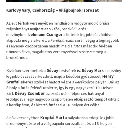
Karlovy Vary, Csehország – Világbajnoki sorozat
Az elit férfiak versenyében mindhárom
magyar
induló óriási
teljesítményt nyújtott az 52 fős, rendkívül erős
mezőnyben.
Lehmann Csongor
a hetedik legjobb úszóidővel
alapozta meg a sikerét, a
kerékpározás
során végig a legnagyobb
esélyesek csoportjában haladt, majd a
futás
második felében
ritmust váltva, magabiztos versenyzéssel szerezte meg a
bronzérmet.
Kiválóan szerepeltek a
Dévay
testvérek is.
Dévay Márk
a mezőny
legjobb úszásával kezdett, majd a későbbi győztessel,
Henry
Graffal
sikeres szökést hajtott végre a
kerékpáros
pályán. Bár az
élboly a futás felénél utolérte, így is egy nagyszerű 10. Helyen
zárt.
Dévay Zsombor
az
úszás
utáni félperces hátrányát
ledolgozva, egy nagyobb csoport élén elképesztő tempót diktált
a kerékpáron, és kitartó futással a 16. helyen ért célba.
A nők versenyében
Kropkó Márta
pályafutása eddigi legjobb
eredményét érte el a világbajnoki sorozatban, és a 18. helyen