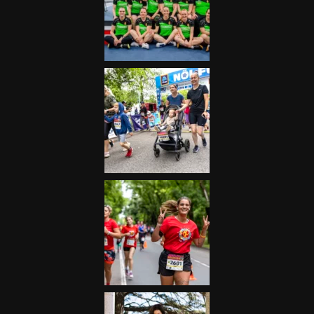
Futás
Kerékpár