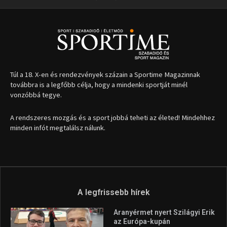
A legfrissebb hírek
Aranyérmet nyert Szilágyi Erik
az Európa-kupán
2026.08.05.
Molnár Martin újabb dobogót
szerzett, már második a brit
Forma–3 tabelláján a
silverstone-i hétvége után
2026.08.04.
Megvan a magyar négyes a
Hungarian Darts Trophyra
2026.07.31.