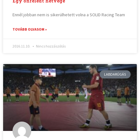
Egy önfeledt hétvége
Ennél jobban nem is sikerülhetett volna a SOLID Racing Team
TOVÁBB OLVASOM »
2016.11.10.
Nincs hozzászólás
LABDARÚGÁS