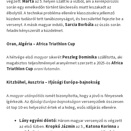
végzett.
Márta
az 5. helyen szállt ki a vízből, ám a
kerékpározás
során egy emelkedőn történt láncleesés miatt leszakadt az
élbolytól. A technikai probléma ellenére klasszisokra jellemző
küzdeni tudásról tett tanúbizonyságot, és becsülettel fejezte be a
versenyt. A másik magyar induló,
Sarcia Borbála
az úszás során
feladni kényszerült a küzdelmet.
Oran, Algéria – Africa Triathlon Cup
A hétvége első
magyar
sikerét
Peszleg Dominika
szállította, aki
magabiztos teljesítménnyel aranyérmet szerzett a 2025-ös
Africa
Triathlon Cup
orani futamán
.
Kitzbühel, Ausztria – Ifjúsági Európa-bajnokság
A
magyar utánpótlás
ismét bizonyította, hogy a jövő is fényesnek
ígérkezik. Az
ifjúsági Európa-bajnokságon
versenyzőink összesen
öt top 10-es helyezést értek el a hideg, esős időjárás ellenére.
Lány egyéni döntő:
Három magyar versenyző is végzett
az első tízben.
Kropkó Jázmin
az 5.,
Katona Korinna
a