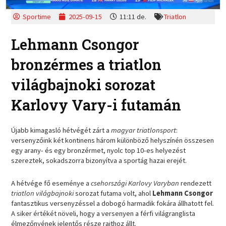
Sportime
2025-09-15
11:11 de.
Triatlon
Lehmann Csongor
bronzérmes a triatlon
világbajnoki sorozat
Karlovy Vary-i futamán
Újabb kimagasló hétvégét zárt a
magyar triatlonsport
:
versenyzőink két kontinens három különböző helyszínén összesen
egy arany- és egy bronzérmet, nyolc top 10-es helyezést
szereztek, sokadszorra bizonyítva a sportág hazai erejét.
A hétvége fő eseménye a
csehországi Karlovy Varyban
rendezett
triatlon világbajnoki
sorozat futama volt, ahol
Lehmann Csongor
fantasztikus versenyzéssel a dobogó harmadik fokára állhatott fel.
A siker értékét növeli, hogy a versenyen a férfi világranglista
élmezőnyének jelentős része rajthoz állt.