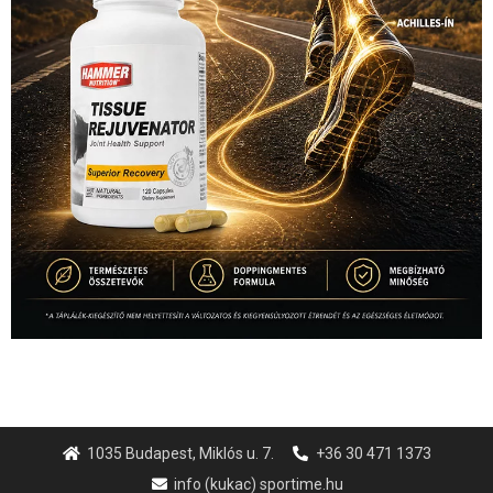
1035 Budapest, Miklós u. 7.
+36 30 471 1373
info (kukac) sportime.hu
Túl a 18. X-en és rendezvények százain a Sportime Magazinnak
továbbra is a legfőbb célja, hogy a mindenki sportját minél
vonzóbbá tegye.
A rendszeres mozgás és a sport jobbá teheti az életed! Mindehhez
minden infót megtalálsz nálunk.