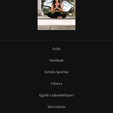
Extrém Sportok
Fitnesz
Egyéb szabadidősport
Túra-Utazás
Lovassport
Közösségi sport
Copyright © 2015-2026 Sportime Magazin Hírportál Minden jog
fenntartva.