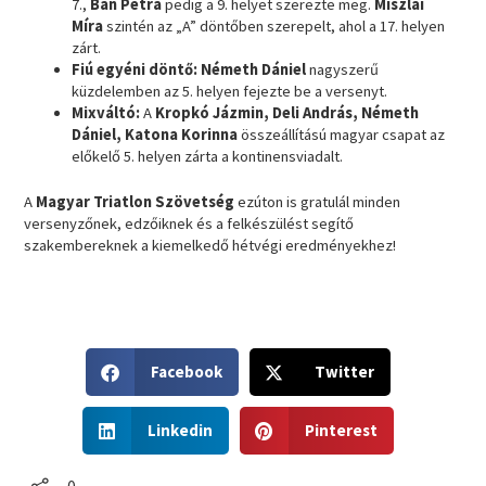
7.,
Bán Petra
pedig a 9. helyet szerezte meg.
Miszlai
Míra
szintén az „A” döntőben szerepelt, ahol a 17. helyen
zárt.
Fiú egyéni döntő:
Németh Dániel
nagyszerű
küzdelemben az 5. helyen fejezte be a versenyt.
Mixváltó:
A
Kropkó Jázmin, Deli András, Németh
Dániel, Katona Korinna
összeállítású magyar csapat az
előkelő 5. helyen zárta a kontinensviadalt.
A
Magyar Triatlon Szövetség
ezúton is gratulál minden
versenyzőnek, edzőiknek és a felkészülést segítő
szakembereknek a kiemelkedő hétvégi eredményekhez!
S
S
Facebook
Twitter
h
h
a
a
S
S
r
r
Linkedin
Pinterest
h
h
e
e
a
a
o
o
r
r