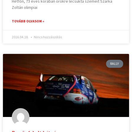
Hétfőn, 73 éves korában örökre lecsukta szemeit Szarka
Zoltán olimpiai
TOVÁBB OLVASOM »
2016.04.18.
Nincs hozzászólás
RALLY