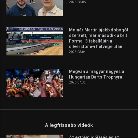
A legfrissebb videók
Az extrém időjárás és az
aszály következményeire hívja
fel a figyelmet Litkai Gergely
és a Greenpeace közös
híradója
2025.08.14.
Ne csak nézd, lásd is a focit! –
itt a Tippmix Teljes
Terjedelem!
2025.08.05.