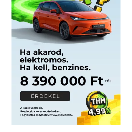
Címkék
Babos Tímea
asztalitenisz
(130)
atlétika
(144)
autosport
(123)
egészség
(240)
Bécs
(214)
Bajnokok Ligája
(168)
Birkózás
(143)
forma 1
(1165)
(530)
Európabajnokság
(173)
ferrari
(139)
Futball
(760)
futás
(305)
Hosszú Katinka
(186)
hungaroring
(181)
kickbox
(204)
Jégkorong
(148)
kajakkenu
(138)
karate
(168)
kézilabda
(448)
kosárlabda
(166)
Lewis Hamilton
(168)
magyar
Mercedes
(244)
labdarúgóválogatott
(148)
motorsport
(153)
Opel
rio
Dakar Team
(132)
Rali Világbajnokság
(122)
Rendezvény
(142)
sport
(438)
2016
(373)
szabadidősport
Sportime Magazin
(128)