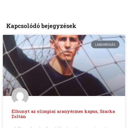
Kapcsolódó bejegyzések
LABDARÚGÁS
Elhunyt az olimpiai aranyérmes kapus, Szarka
Zoltán