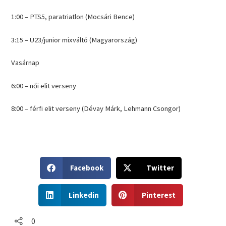
1:00 – PTS5, paratriatlon (Mocsári Bence)
3:15 – U23/junior mixváltó (Magyarország)
Vasárnap
6:00 – női elit verseny
8:00 – férfi elit verseny (Dévay Márk, Lehmann Csongor)
S
S
Facebook
Twitter
h
h
a
a
S
S
r
r
Linkedin
Pinterest
h
h
e
e
a
a
o
o
r
r
0
n
n