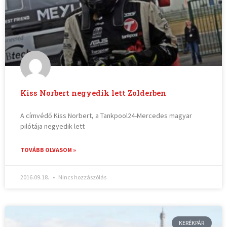
Kiss Norbert negyedik lett Zolderben
A címvédő Kiss Norbert, a Tankpool24-Mercedes magyar
pilótája negyedik lett
TOVÁBB OLVASOM »
2016.09.18.
Nincs hozzászólás
KERÉKPÁR