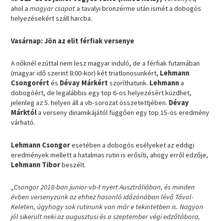
ahol a
magyar csapat
a tavalyi bronzérme után ismét a dobogós
helyezésekért száll harcba.
Vasárnap: Jön az elit férfiak versenye
A nőknél ezúttal nem lesz magyar induló, de a férfiak futamában
(magyar idő szerint 8:00-kor) két triatlonosunkért,
Lehmann
Csongorért
és
Dévay Márkért
szoríthatunk.
Lehmann
a
dobogóért, de legalábbis egy top 6-os helyezésért küzdhet,
jelenleg az 5. helyen áll a vb-sorozat összetettjében.
Dévay
Márktól
a verseny dinamikájától függően egy top 15-ös eredmény
várható.
Lehmann Csongor
esetében a dobogós esélyeket az eddigi
eredmények mellett a hatalmas rutin is erősíti, ahogy erről edzője,
Lehmann Tibor
beszélt.
„
Csongor 2018-ban junior-vb-t nyert Ausztráliában, és minden
évben versenyzünk az ehhez hasonló időzónában lévő Távol-
Keleten, úgyhogy sok rutinunk van már e tekintetben is. Nagyon
jól sikerült neki az augusztusi és a szeptember végi edzőtábora,