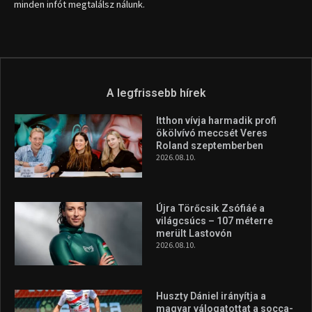
minden infót megtalálsz nálunk.
A legfrissebb hírek
Itthon vívja harmadik profi
ökölvívó meccsét Veres
Roland szeptemberben
2026.08.10.
Újra Törőcsik Zsófiáé a
világcsúcs – 107 méterre
merült Lastovón
2026.08.10.
Huszty Dániel irányítja a
magyar válogatottat a socca-