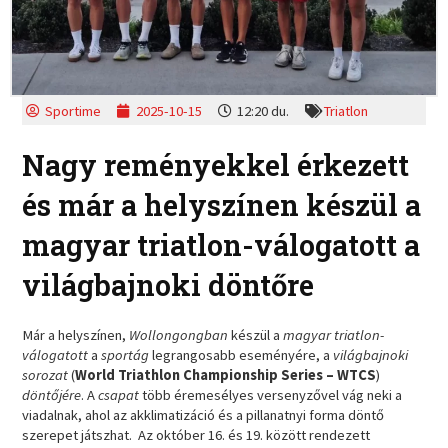
Sportime
2025-10-15
12:20 du.
Triatlon
Nagy reményekkel érkezett
és már a helyszínen készül a
magyar triatlon-válogatott a
világbajnoki döntőre
Már a helyszínen,
Wollongongban
készül a
magyar triatlon-
válogatott
a
sportág
legrangosabb eseményére, a
világbajnoki
sorozat
(
World Triathlon Championship Series – WTCS
)
döntőjére
. A
csapat
több éremesélyes versenyzővel vág neki a
viadalnak, ahol az akklimatizáció és a pillanatnyi forma döntő
szerepet játszhat. Az október 16. és 19. között rendezett