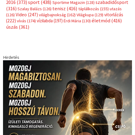
sport
(438)
2016
(373)
szabadidősport
Sportime Magazin
(128)
(316)
tenisz
(416)
Szalay Balázs
(126)
táplálkozás
(155)
utazás
Video
(247)
vitorlázás
(126)
világbajnokság
(162)
Világkupa
(129)
életmód
(416)
(222)
vívás
(174)
vízilabda
(197)
Érdi Mária
(130)
úszás
(361)
Hirdetés