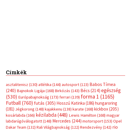
Címkék
Babos Tímea
asztalitenisz
(130)
atlétika
(144)
autosport
(123)
egészség
(240)
Bécs
(214)
Bajnokok Ligája
(168)
Birkózás
(143)
forma 1
(1165)
(530)
Európabajnokság
(173)
ferrari
(139)
Futball
(760)
futás
(305)
Hosszú Katinka
(186)
hungaroring
(181)
kickbox
(205)
Jégkorong
(148)
kajakkenu
(138)
karate
(168)
kézilabda
(448)
kosárlabda
(166)
Lewis Hamilton
(168)
magyar
Mercedes
(244)
labdarúgóválogatott
(148)
motorsport
(153)
Opel
rio
Dakar Team
(132)
Rali Világbajnokság
(122)
Rendezvény
(142)