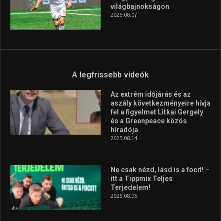
világbajnokságon
2026.08.07.
A legfrissebb videók
Az extrém időjárás és az
aszály következményeire hívja
fel a figyelmet Litkai Gergely
és a Greenpeace közös
híradója
2025.08.14.
Ne csak nézd, lásd is a focit! –
itt a Tippmix Teljes
Terjedelem!
2025.08.05.