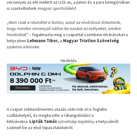
versenyen az elit mellett az U23-as, a junior és a para kategóriában
is szurkolhatunk
magyar
sportolókért
.
„
Nem csak a részvétel a fontos, azzal az elvárással érkeztünk,
hogy minden versenyző váltsa be azokat az esélyeket, amikre
hivatottak
” – fogalmazta meg a csapattal szembeni elvárásokat a
helyszínen
Lehmann Tibor,
a
Magyar Triatlon Szövetség
szakmai alelnöke
.
Hirdetés
A csapat zökkenőmentes utazás után már el is foglalta
szálláshelyét, és megkezdte a ráhangolódást a
kihívásokra.
Lipták Tamás
szövetségi kapitány
a helyszínről
számolt be az első tapasztalatokról.