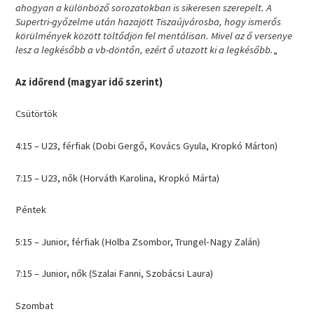
ahogyan a különböző sorozatokban is sikeresen szerepelt. A
Supertri-győzelme után hazajött Tiszaújvárosba, hogy ismerős
körülmények között töltődjön fel mentálisan. Mivel az ő versenye
lesz a legkésőbb a vb-döntőn, ezért ő utazott ki a legkésőbb.
„
Az időrend (magyar idő szerint)
Csütörtök
4:15 – U23, férfiak (Dobi Gergő, Kovács Gyula, Kropkó Márton)
7:15 – U23, nők (Horváth Karolina, Kropkó Márta)
Péntek
5:15 – Junior, férfiak (Holba Zsombor, Trungel-Nagy Zalán)
7:15 – Junior, nők (Szalai Fanni, Szobácsi Laura)
Szombat