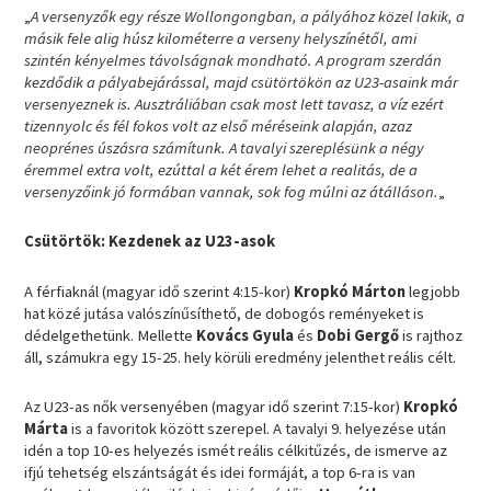
„
A versenyzők egy része Wollongongban, a pályához közel lakik, a
másik fele alig húsz kilométerre a verseny helyszínétől, ami
szintén kényelmes távolságnak mondható. A program szerdán
kezdődik a pályabejárással, majd csütörtökön az U23-asaink már
versenyeznek is. Ausztráliában csak most lett tavasz, a víz ezért
tizennyolc és fél fokos volt az első méréseink alapján, azaz
neoprénes úszásra számítunk. A tavalyi szereplésünk a négy
éremmel extra volt, ezúttal a két érem lehet a realitás, de a
versenyzőink jó formában vannak, sok fog múlni az átálláson.
„
Csütörtök: Kezdenek az U23-asok
A férfiaknál (magyar idő szerint 4:15-kor)
Kropkó Márton
legjobb
hat közé jutása valószínűsíthető, de dobogós reményeket is
dédelgethetünk. Mellette
Kovács Gyula
és
Dobi Gergő
is rajthoz
áll, számukra egy 15-25. hely körüli eredmény jelenthet reális célt.
Az U23-as nők versenyében (magyar idő szerint 7:15-kor)
Kropkó
Márta
is a favoritok között szerepel. A tavalyi 9. helyezése után
idén a top 10-es helyezés ismét reális célkitűzés, de ismerve az
ifjú tehetség elszántságát és idei formáját, a top 6-ra is van