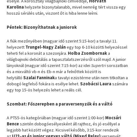
esélye. A korosztály világbajnoki címvédője,
Horváth
Karolina
helyzete bizonytalanabb, mivel nemrég tért vissza egy
hosszú sérülés után, viszont őt is hiba lenne leírni.
Péntek: Bizonyíthatnak a juniorok
A fiúk mezőnyében (magyar idő szerint 5:15-kor) a tavalyi 11.
helyezett
Trungel-Nagy Zalán
egy top 6-10 közötti helyezéssel
teheti fel a koronát a szezonjára.
Holba Zsombornak
a
világbajnoki debütálás a tapasztalatszerzésről szól majd. A junior
lányoknál (magyar idő szerint 7:15-kor) az idei
Supertri
sorozatban
és a mixváltó vb-n és Eb-n már a felnőttek között is
helytálló
Szalai Fanninak
a tavalyi ezüstérme után nem titkoltan a
dobogó legfelső fokára is esélye lehet.
Szobácsi Laura
számára
egy top 15-ös helyezés lehet a reális cél.
Szombat: Főszerepben a paraversenyzők és a váltó
A PTS5-ös kategóriában (magyar idő szerint 1:00-kor)
Mocsári
Bence
szintén dobogóesélyesként áll rajthoz, és jó eséllyel a
legjobb hat között végez. Kicsivel később, 3:15-kor rendezik
az
U23-as és junior vegyes váltó (Mixed Relay)
versenyét,