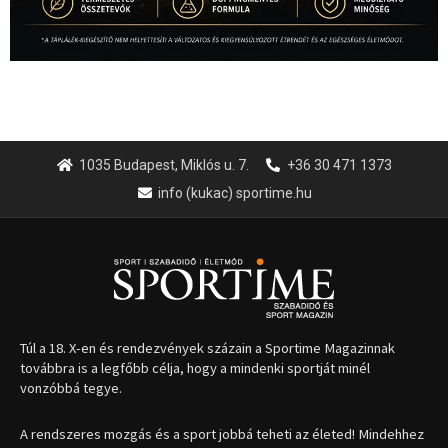
1035 Budapest, Miklós u. 7.
+36 30 471 1373
info (kukac) sportime.hu
Túl a 18. X-en és rendezvények százain a Sportime Magazinnak
továbbra is a legfőbb célja, hogy a mindenki sportját minél
vonzóbbá tegye.
A rendszeres mozgás és a sport jobbá teheti az életed! Mindehhez