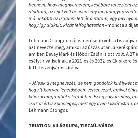
bennem, hogy megnyerhetem, későbbre terveztem az e
aludtam, az éjjel volt bennem egy megmagyarázhatatl
már inkább az izgalom lett úrrá rajtam, egy pici nyom
hogy így alakult, kicsit felfoghatatlan –
mondta a díját
Lehmann Csongor már ismerősebb volt a tiszaújvár
azt nevezte meg, amikor az úszás után, a kerékpároz
amiben Dévay Márk és Hóbor Zalán is ott volt. A 27 
esélyt riválisainak, a 2021-es és 2022-es Ek-sikere 
lett Tiszaújváros királya.
– Jólesik a megnevezés, de nem gondolok királyként m
hogy itthon van lehetőségem versenyezni, amivel élni i
kihozni magamból a legtöbbet. Ez egy olyan előny, am
csak azért is különleges, mert egy ilyen kisvárosban,
Lehmann Csongor.
TRIATLON-VILÁGKUPA, TISZAÚJVÁROS