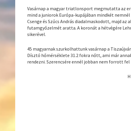
Vasárnap a magyar triatlonsport megmutatta az ere
mind a juniorok Európa-kupájában mindkét nemnél ha
Csenge és Szűcs András diadalmaskodott, majd az ali
futamgyőzelmét aratta. A koronát a hétvégére Lehm
sikerével.
45 magyarnak szurkolhattunk vasárnap a Tiszaújváro
Dísztó hőmérséklete 31.2 fokra nőtt, ami már ann
rendezni. Szerencsére ennél jobban nem forrott fel
H