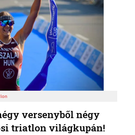
tlon
négy versenyből négy
si triatlon világkupán!