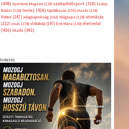
Címkék
Babos
asztalitenisz
(130)
atlétika
(144)
autosport
(123)
Tímea
(240)
Bécs
(214)
Bajnokok Ligája
(168)
Birkózás
(143)
egészség
(530)
Európabajnokság
(173)
ferrari
(139)
forma 1
(1165)
Futball
(760)
futás
(305)
Hosszú
Katinka
(186)
hungaroring
(181)
Jégkorong
(148)
kajakkenu
kézilabda
kickbox
(204)
(138)
karate
(168)
kosárlabda
(166)
(448)
Lewis Hamilton
(168)
magyar labdarúgóválogatott
(148)
Mercedes
(244)
motorsport
(153)
Opel Dakar Team
(132)
Rali
sport
rio 2016
(373)
Világbajnokság
(122)
Rendezvény
(142)
(438)
szabadidősport
(316)
Sportime Magazin
(128)
Szalay
tenisz
(416)
Balázs
(126)
táplálkozás
(155)
utazás
(126)
Video
(247)
vitorlázás
világbajnokság
(162)
Világkupa
(129)
életmód
(222)
vívás
(174)
vízilabda
(197)
Érdi Mária
(130)