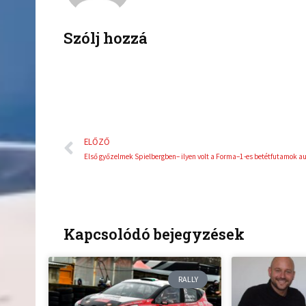
o
e
o
r
k
Szólj hozzá
Előző
ELŐZŐ
Kapcsolódó bejegyzések
RALLY