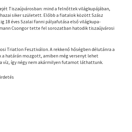
jét Tiszaújvárosban: mind a felnőttek világkupájában,
zai siker született. Előbb a fiatalok között Szász
g 18 éves Szalai Fanni pályafutása első világkupa-
ann Csongor tette fel sorozatban hatodik tiszaújvárosi
si Triatlon Fesztiválon. A rekkenő hőségben délutánra a
ak a határán mozgott, amiben még versenyt lehet
 a víz, így négy nem akármilyen futamot láthattunk.
irdetés