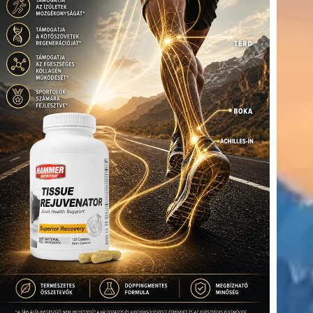
(416)
úszás
(361)
Hirdetés