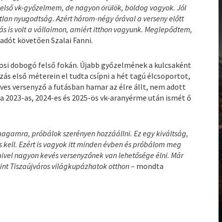
lső vk-győzelmem, de nagyon örülök, boldog vagyok. Jól
an nyugodtság. Azért három-négy órával a verseny előtt
ás is volt a vállaimon, amiért itthon vagyunk. Meglepődtem,
adót követően Szalai Fanni.
osi dobogó felső fokán. Újabb győzelmének a kulcsaként
ás első méterein el tudta csípni a hét tagú élcsoportot,
éves versenyző a futásban hamar az élre állt, nem adott
és a 2023-as, 2024-es és 2025-ös vk-aranyérme után ismét ő
agamra, próbálok szerényen hozzáállni. Ez egy kiváltság,
s kell. Ezért is vagyok itt minden évben és próbálom meg
ivel nagyon kevés versenyzőnek van lehetősége élni. Már
 mint Tiszaújváros világkupázhatok otthon
– mondta