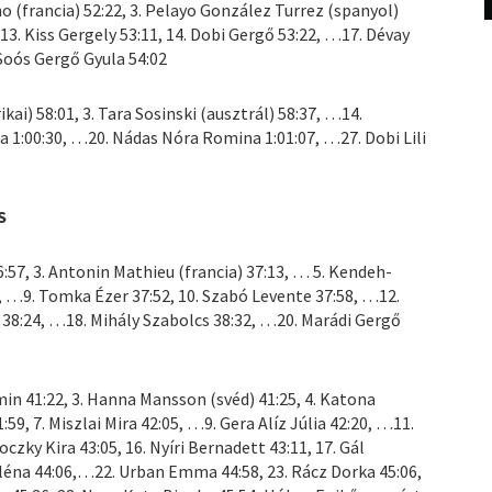
 (francia) 52:22, 3. Pelayo González Turrez (spanyol)
13. Kiss Gergely 53:11, 14. Dobi Gergő 53:22, …17. Dévay
Soós Gergő Gyula 54:02
ikai) 58:01, 3. Tara Sosinski (ausztrál) 58:37, …14.
 1:00:30, …20. Nádas Nóra Romina 1:01:07, …27. Dobi Lili
S
:57, 3. Antonin Mathieu (francia) 37:13, … 5. Kendeh-
4, …9. Tomka Ézer 37:52, 10. Szabó Levente 37:58, …12.
38:24, …18. Mihály Szabolcs 38:32, …20. Marádi Gergő
in 41:22, 3. Hanna Mansson (svéd) 41:25, 4. Katona
:59, 7. Miszlai Mira 42:05, …9. Gera Alíz Júlia 42:20, …11.
zky Kira 43:05, 16. Nyíri Bernadett 43:11, 17. Gál
Miléna 44:06,…22. Urban Emma 44:58, 23. Rácz Dorka 45:06,