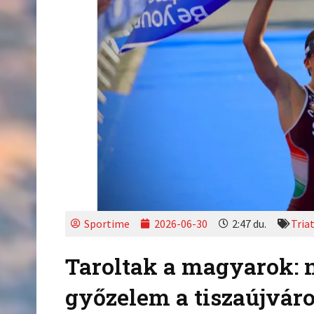
Sportime
2026-06-30
2:47 du.
Tria
Taroltak a magyarok: 
győzelem a tiszaújváro