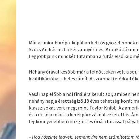
Már a junior Európa-kupában kettős győzelemnek örü
Szűcs András lett a két aranyérmes, Kropkó Jázm
Legjobbjaink mindkét futamban a futás első kilométe
Néhány órával később már a felnőtteken volt a sor, a
kvalifikációba is beleszámít. A szombati elődöntőket
Vasárnap előbb a női fináléra került sor, amiben nem
néhány napja érettségiző 18 éves tehetség korát 
klasszisokat vert meg, mint Taylor Knibb. Az amerik
és a rutinja miatt a kerékpározásnál vezetett is. Ám
legkönnyedebben mozgott és óriási futással pályafu
– Hogy őszinte legyek, semennyire nem számítottam rá, 