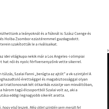
lhettünk a leányoknál és a fiúknál is: Szász Csenge és
in és Holba Zsombor ezüstéremmel gazdagodott.
rein szakították le a riválisaikat.
z idei világkupa nekik már a Los Angeles-i olimpiai
 hat női és nyolc férfiversenyzőnk vette sikerrel.
 túlzás, Szalai Fanni „berúgta az ajtót” a vk-szintjén! A
meghazudtoló érettséggel és magabiztossággal olyan
ai triatlonosnak két ötkarikás ezüstje van mixváltóban,
 a három tagú élcsoportból Szalai volt az, aki a
tása eddigi legnagyobb sikerét aratta.
hogy első leszek. Még ötlet szintjén sem merült fel