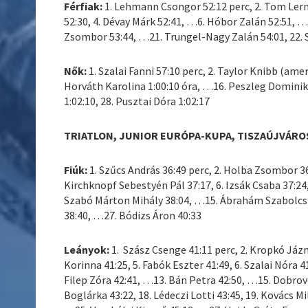
Férfiak:
1. Lehmann Csongor 52:12 perc, 2. Tom Lerno
52:30, 4. Dévay Márk 52:41, …6. Hóbor Zalán 52:51, …
Zsombor 53:44, …21. Trungel-Nagy Zalán 54:01, 22. 
Nők:
1. Szalai Fanni 57:10 perc, 2. Taylor Knibb (amer
Horváth Karolina 1:00:10 óra, …16. Peszleg Dominika
1:02:10, 28. Pusztai Dóra 1:02:17
TRIATLON, JUNIOR EURÓPA-KUPA, TISZAÚJVÁRO
Fiúk:
1. Szűcs András 36:49 perc, 2. Holba Zsombor 36
Kirchknopf Sebestyén Pál 37:17, 6. Izsák Csaba 37:2
Szabó Márton Mihály 38:04, …15. Ábrahám Szabolcs 
38:40, …27. Bódizs Áron 40:33
Leányok:
1. Szász Csenge 41:11 perc, 2. Kropkó Jázm
Korinna 41:25, 5. Fabók Eszter 41:49, 6. Szalai Nóra 41
Filep Zóra 42:41, …13. Bán Petra 42:50, …15. Dobrovoc
Boglárka 43:22, 18. Lédeczi Lotti 43:45, 19. Kovács 