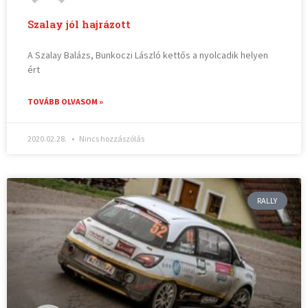
Szalay jól hajrázott
A Szalay Balázs, Bunkoczi László kettős a nyolcadik helyen
ért
TOVÁBB OLVASOM »
2020.02.28.
Nincs hozzászólás
RALLY