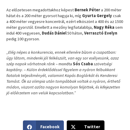
Az előzetesen megadottakhoz képest
Bernek Péter
a 200 méter
hátat és a 200 méter gyorsot hagyja ki, míg
Gyurta Gergely
csak
a 400 méter vegyesre koncentrál, ezért elköszönt a 400 és az 1500
méter gyorstól. Emellett a mezőny legfiatalabbja,
Nagy Réka
sem
indul 400 vegyesen,
Dudás Dániel
50 háton,
Verrasztó Evelyn
pedig 100 gyorson.
„Elég népes a konkurencia, ennek ellenére bízom a csapatban:
úgy látom, mindenki jól felkészült, van egy sor esélyesünk, azaz
szép napok várhatnak ránk
– mondta
Sós Csaba
szövetségi
kapitány
. –
Külön érdeklődéssel figyelem a nyáron felbukkant
fiatalok teljesítményét, valamint Kapás Boglárkát és Kenderesi
Tamást. Ők az olimpia után tompábbak voltak a nyáron, érthető
módon, viszont azóta nagyon komolyan feljöttek, és kifejezetten
jó előérzetem van velük kapcsolatban.”
S
S
Facebook
Twitter
h
h