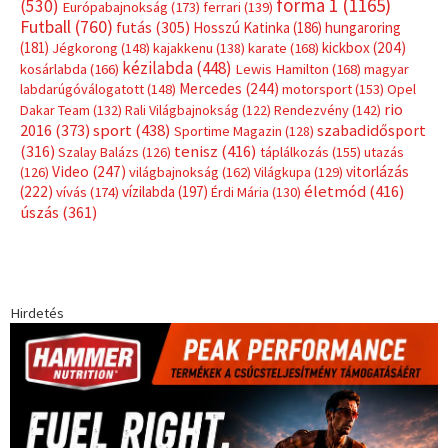
forma 1
(1165)
(530)
Európabajnokság
(173)
ferrari
(139)
Futball
(760)
futás
(305)
Hosszú Katinka
(186)
hungaroring
(181)
kickbox
(204)
Jégkorong
(148)
kajakkenu
(138)
karate
(168)
kézilabda
(448)
kosárlabda
(166)
Lewis Hamilton
(168)
magyar
Mercedes
(244)
labdarúgóválogatott
(148)
motorsport
(153)
Opel
rio
Dakar Team
(132)
Rali Világbajnokság
(122)
Rendezvény
(142)
sport
(438)
2016
(373)
szabadidősport
Sportime Magazin
(128)
(316)
tenisz
(416)
Szalay Balázs
(126)
táplálkozás
(155)
utazás
Video
(247)
vitorlázás
(126)
világbajnokság
(162)
Világkupa
(129)
életmód
(416)
(222)
vívás
(174)
vízilabda
(197)
Érdi Mária
(130)
úszás
(361)
Hirdetés