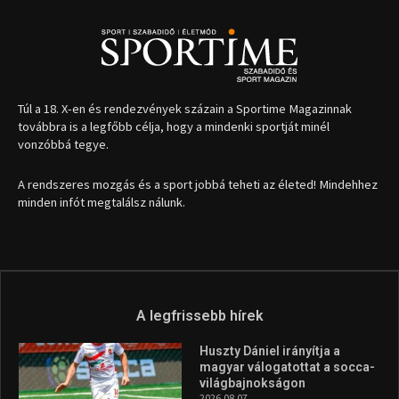
Túl a 18. X-en és rendezvények százain a Sportime Magazinnak
továbbra is a legfőbb célja, hogy a mindenki sportját minél
vonzóbbá tegye.
A rendszeres mozgás és a sport jobbá teheti az életed! Mindehhez
minden infót megtalálsz nálunk.
A legfrissebb hírek
Huszty Dániel irányítja a
magyar válogatottat a socca-
világbajnokságon
2026.08.07.