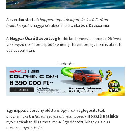
A szerdán startoló
koppenhágai rövidpályás úszó Európa-
bajnokságot
kihagyja sérülése miatt
Jakabos Zsuzsanna
.
A
Magyar Úszó Szövetség
keddi közleménye szerint a 28 éves
versenyző
derékbecsípődése
nem jött rendbe, így nem is utazott
el a csapat után.
Hirdetés
Egy nappal a verseny előtt a
magyarok
véglegesítették
programjukat: a
háromszoros olimpiai bajnok
Hosszú Katinka
nyolc számban áll rajthoz, mivel úgy döntött, kihagyja a 400
méteres
gyorsúszást
.