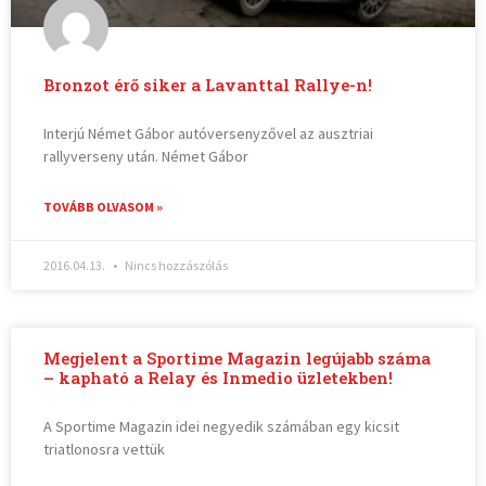
Bronzot érő siker a Lavanttal Rallye-n!
Interjú Német Gábor autóversenyzővel az ausztriai
rallyverseny után. Német Gábor
TOVÁBB OLVASOM »
2016.04.13.
Nincs hozzászólás
Megjelent a Sportime Magazin legújabb száma
– kapható a Relay és Inmedio üzletekben!
A Sportime Magazin idei negyedik számában egy kicsit
triatlonosra vettük