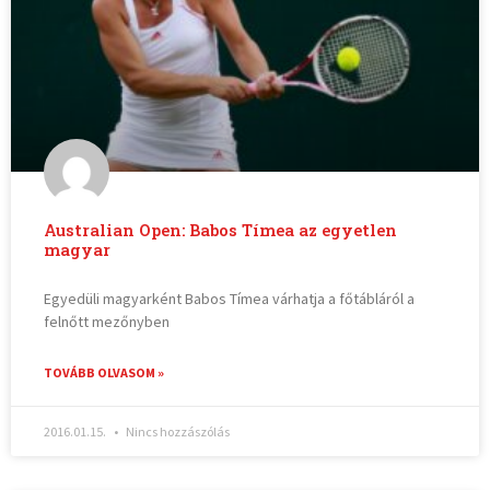
Australian Open: Babos Tímea az egyetlen
magyar
Egyedüli magyarként Babos Tímea várhatja a főtábláról a
felnőtt mezőnyben
TOVÁBB OLVASOM »
2016.01.15.
Nincs hozzászólás