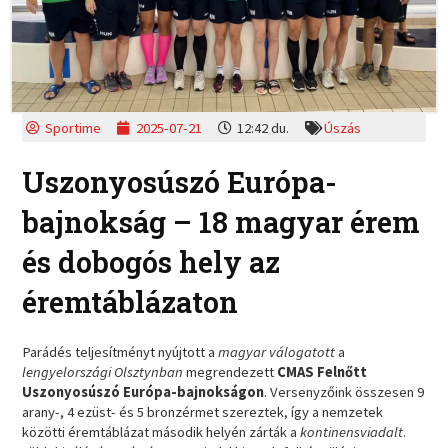
Sportime
2025-07-21
12:42 du.
Úszás
Uszonyosúszó Európa-
bajnokság – 18 magyar érem
és dobogós hely az
éremtáblázaton
Parádés teljesítményt nyújtott a
magyar válogatott
a
lengyelországi Olsztynban
megrendezett
CMAS Felnőtt
Uszonyosúszó Európa-bajnokságon
. Versenyzőink összesen 9
arany-, 4 ezüst- és 5 bronzérmet szereztek, így a nemzetek
közötti éremtáblázat második helyén zárták a
kontinensviadalt
.