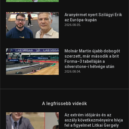
A rendszeres mozgás és a sport jobbá teheti az életed! Mindehhez
minden infót megtalálsz nálunk.
A legfrissebb hírek
Huszty Dániel irányítja a
magyar válogatottat a socca-
világbajnokságon
2026.08.07.
Aranyérmet nyert Szilágyi Erik
az Európa-kupán
2026.08.05.