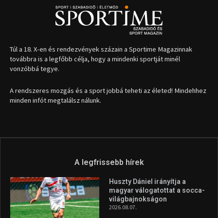
1035 Budapest, Miklós u. 7.
+36 30 471 1373
info (kukac) sportime.hu
Túl a 18. X-en és rendezvények százain a Sportime Magazinnak
továbbra is a legfőbb célja, hogy a mindenki sportját minél
vonzóbbá tegye.