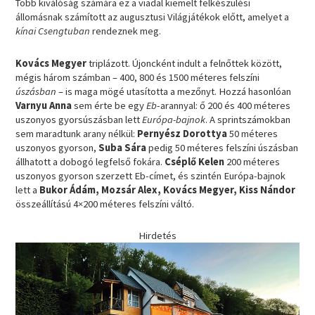
Több kiválóság számára ez a viadal kiemelt felkészülési
állomásnak számított az augusztusi Világjátékok előtt, amelyet a
kínai Csengtuban
rendeznek meg.
Kovács Megyer
triplázott. Újoncként indult a felnőttek között,
mégis három számban – 400, 800 és 1500 méteres felszíni
úszásban
– is maga mögé utasította a mezőnyt. Hozzá hasonlóan
Varnyu Anna
sem érte be egy
Eb
-arannyal: ő 200 és 400 méteres
uszonyos gyorsúszásban lett
Európa-bajnok
. A sprintszámokban
sem maradtunk arany nélkül:
Pernyész Dorottya
50 méteres
uszonyos gyorson,
Suba Sára
pedig 50 méteres felszíni úszásban
állhatott a dobogó legfelső fokára.
Cséplő Kelen
200 méteres
uszonyos gyorson szerzett Eb-címet, és szintén Európa-bajnok
lett a
Bukor Ádám, Mozsár Alex, Kovács Megyer, Kiss Nándor
összeállítású 4×200 méteres felszíni váltó.
Hirdetés