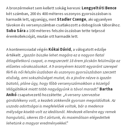
A bronzérmeket sem kellett sokáig keresni:
Lengyeltóti Bence
két számban, 200 és 400 méteres uszonyos gyorsúszásban is
harmadik lett, ugyanúgy, mint
Stadler Csenge
, aki ugyanilyen
távokon és versenyszámban csatlakozott a dobogósok táborához.
Suba Sára
a 100 méteres felszíni úszásban tette teljessé
éremkollekcióját, miután ott harmadik lett.
A kontinensviadal végén
Kókai Dávid
, a válogatott edzője
értékelt: „
Igazán büszke lehet magára ez a nagyon fiatal
átlagéletkorú csapat, a megszerzett 18 érem jócskán felülmúlja az
előzetes várakozásokat. A 9 aranyérem között egyaránt szerepel
férfi és női felszíni úszásban és uszonyos gyorsúszásban szerzett
elsőség, ami sokszínűséget mutat, és a jövőre nézve is igazán
biztató, pláne úgy, hogy főbb versenyszámaikban a közelgő
Világjátékok miatt több nagyágyúnk is távol maradt
.”
Bartha
Anikó
csapatvezető hozzátette: „
A verseny szervezése
gördülékeny volt, a kezdeti zökkenők gyorsan megoldódtak. Az
uszoda adottságai is megfelelőek voltak, bár a medence
mélysége kisebb volt az ideálisnál. Mindezek ellenére egy remek
hangulatú, sikeres Eb-t zártunk, és maximálisan elégedettek
lehetünk a magyar eredményekkel
.”