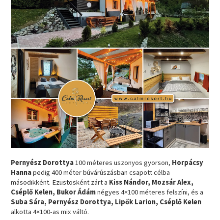
Pernyész Dorottya
100 méteres uszonyos gyorson,
Horpácsy
Hanna
pedig 400 méter búvárúszásban csapott célba
másodikként. Ezüstösként zárt a
Kiss Nándor, Mozsár Alex,
Cséplő Kelen, Bukor Ádám
négyes 4×100 méteres felszíni, és a
Suba Sára, Pernyész Dorottya, Lipők Larion, Cséplő Kelen
alkotta 4×100-as mix váltó.