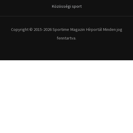
Kerékpár
Extrém Sportok
Fitnesz
Egyéb szabadidősport
Túra-Utazás
Lovassport
Közösségi sport
Copyright © 2015-2026 Sportime Magazin Hírportál Minden jog
fenntartva.