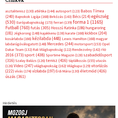
Címkék
Babos Tímea
asztalitenisz
(130)
atlétika
(144)
autosport
(123)
egészség
(240)
Bécs
(214)
Bajnokok Ligája
(168)
Birkózás
(143)
forma 1
(1165)
(530)
Európabajnokság
(173)
ferrari
(139)
Futball
(760)
futás
(305)
Hosszú Katinka
(186)
hungaroring
(181)
kickbox
(204)
Jégkorong
(148)
kajakkenu
(138)
karate
(168)
kézilabda
(448)
kosárlabda
(166)
Lewis Hamilton
(168)
magyar
Mercedes
(244)
labdarúgóválogatott
(148)
motorsport
(153)
Opel