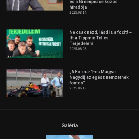
Molnár Martin újabb dobogót
szerzett, már második a brit
Forma–3 tabelláján a
silverstone-i hétvége után
2026.08.04.
A legfrissebb videók
Az extrém időjárás és az
aszály következményeire hívja
fel a figyelmet Litkai Gergely
és a Greenpeace közös
híradója
2025.08.14.
Ne csak nézd, lásd is a focit! –
itt a Tippmix Teljes
Terjedelem!
2025.08.05.