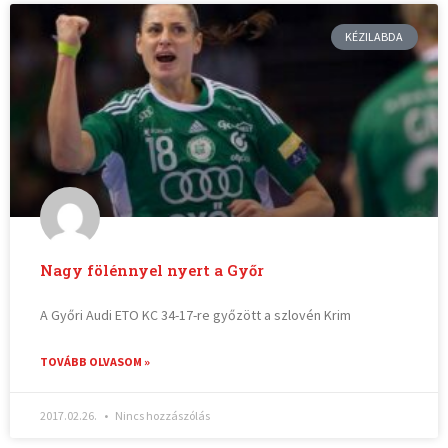
KÉZILABDA
Nagy fölénnyel nyert a Győr
A Győri Audi ETO KC 34-17-re győzött a szlovén Krim
TOVÁBB OLVASOM »
2017.02.26.
Nincs hozzászólás