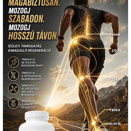
rio
Dakar Team
(132)
Rali Világbajnokság
(122)
Rendezvény
(142)
sport
(438)
2016
(373)
szabadidősport
Sportime Magazin
(128)
(316)
tenisz
(416)
Szalay Balázs
(126)
táplálkozás
(155)
utazás
Video
(247)
vitorlázás
(126)
világbajnokság
(162)
Világkupa
(129)
életmód
(416)
(222)
vívás
(174)
vízilabda
(197)
Érdi Mária
(130)
úszás
(361)
Hirdetés