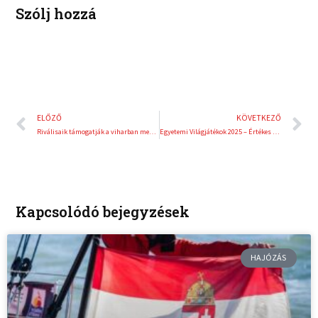
Szólj hozzá
Előző
K
ELŐZŐ
KÖVETKEZŐ
Riválisaik támogatják a viharban megsérült balatoni vitorlások megmentését
Egyetemi Világjátékok 2025 – Értékes pontszerző helyek
Kapcsolódó bejegyzések
HAJÓZÁS