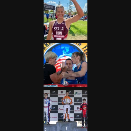
„A Forma-1-es Magyar
Nagydíj az egész nemzetnek
fontos”
2025.06.19.
Galéria