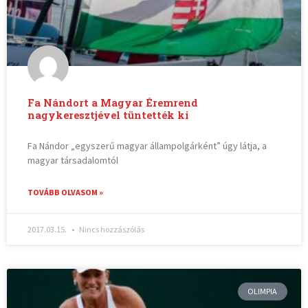
Fa Nándort a Magyar Éremrend
nagykeresztjével tüntették ki
Fa Nándor „egyszerű magyar állampolgárként” úgy látja, a
magyar társadalomtól
TOVÁBB OLVASOM »
2017.03.15.
Nincs hozzászólás
OLIMPIA