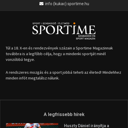
info (kukac) sportime.hu
Túl a 18. X-en és rendezvények százain a Sportime Magazinnak
továbbra is a legfőbb célja, hogy a mindenki sportját minél
vonzóbbá tegye.
A rendszeres mozgás és a sport jobbá teheti az életed! Mindehhez
minden infót megtalálsz nálunk.
A legfrissebb hírek
Huszty Dániel irányítja a