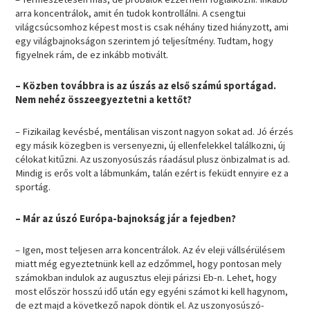
arra koncentrálok, amit én tudok kontrollálni. A csengtui
világcsúcsomhoz képest most is csak néhány tized hiányzott, ami
egy világbajnokságon szerintem jó teljesítmény. Tudtam, hogy
figyelnek rám, de ez inkább motivált.
– Közben továbbra is az úszás az első számú sportágad.
Nem nehéz összeegyeztetni a kettőt?
– Fizikailag kevésbé, mentálisan viszont nagyon sokat ad. Jó érzés
egy másik közegben is versenyezni, új ellenfelekkel találkozni, új
célokat kitűzni. Az uszonyosúszás ráadásul plusz önbizalmat is ad.
Mindig is erős volt a lábmunkám, talán ezért is feküdt ennyire ez a
sportág.
– Már az úszó Európa-bajnokság jár a fejedben?
– Igen, most teljesen arra koncentrálok. Az év eleji vállsérülésem
miatt még egyeztetnünk kell az edzőmmel, hogy pontosan mely
számokban indulok az augusztus eleji párizsi Eb-n. Lehet, hogy
most először hosszú idő után egy egyéni számot ki kell hagynom,
de ezt majd a következő napok döntik el. Az uszonyosúszó-