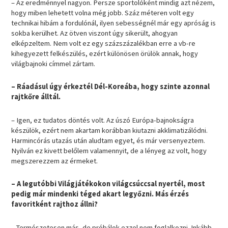
– Az eredménnyel nagyon. Persze sportolóként mindig azt nézem,
hogy miben lehetett volna még jobb. Száz méteren volt egy
technikai hibám a fordulónál, ilyen sebességnél már egy apróság is
sokba kerülhet. Az ötven viszont úgy sikerült, ahogyan
elképzeltem. Nem volt ez egy százszázalékban erre a vb-re
kihegyezett felkészülés, ezért különösen örülök annak, hogy
világbajnoki címmel zártam.
– Ráadásul úgy érkeztél Dél-Koreába, hogy szinte azonnal
rajtkőre álltál.
– Igen, ez tudatos döntés volt. Az úszó Európa-bajnokságra
készülök, ezért nem akartam korábban kiutazni akklimatizálódni.
Harmincórás utazás után aludtam egyet, és már versenyeztem.
Nyilván ez kivett belőlem valamennyit, de a lényeg az volt, hogy
megszerezzem az érmeket.
– A legutóbbi Világjátékokon világcsúccsal nyertél, most
pedig már mindenki téged akart legyőzni. Más érzés
favoritként rajthoz állni?
– Természetesen más, de próbálok ezzel nem foglalkozni. Inkább