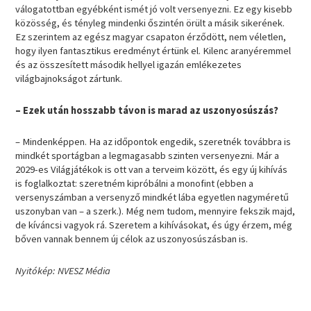
válogatottban egyébként ismét jó volt versenyezni. Ez egy kisebb
közösség, és tényleg mindenki őszintén örült a másik sikerének.
Ez szerintem az egész magyar csapaton érződött, nem véletlen,
hogy ilyen fantasztikus eredményt értünk el. Kilenc aranyéremmel
és az összesített második hellyel igazán emlékezetes
világbajnokságot zártunk.
– Ezek után hosszabb távon is marad az uszonyosúszás?
– Mindenképpen. Ha az időpontok engedik, szeretnék továbbra is
mindkét sportágban a legmagasabb szinten versenyezni. Már a
2029-es Világjátékok is ott van a terveim között, és egy új kihívás
is foglalkoztat: szeretném kipróbálni a monofint (ebben a
versenyszámban a versenyző mindkét lába egyetlen nagyméretű
uszonyban van – a szerk.). Még nem tudom, mennyire fekszik majd,
de kíváncsi vagyok rá. Szeretem a kihívásokat, és úgy érzem, még
bőven vannak bennem új célok az uszonyosúszásban is.
Nyitókép: NVESZ Média