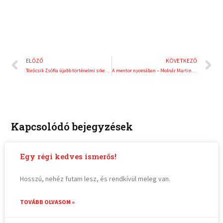
Előző
K
ELŐZŐ
KÖVETKEZŐ
Törőcsik Zsófia újabb történelmi sikere: első nőként merült 100 méterre az Adriatic Depth Trophy-n
A mentor nyomában – Molnár Martin életre szóló élményeket szerzett a Hungaroringen
Kapcsolódó bejegyzések
Egy régi kedves ismerős!
Hosszú, nehéz futam lesz, és rendkívül meleg van.
TOVÁBB OLVASOM »