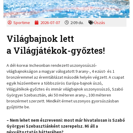
Sportime
2026-07-07
2:09 du.
Úszás
Világbajnok lett
a Világjátékok-győztes!
A dél-koreai Incheonban rendezett uszonyosúszó-
világbajnokságon a magyar válogatott 9 arany-, 4 ezüst- és 1
bronzéremmel az éremtáblázat második helyén végzett. A csapat
egyik húzóembere a többszörös Európa-bajnok úszó,
Világjátékok-győztes és immár világbajnok uszonyosúszó, Szabó
Györgyei Szebasztián, aki 50 méteren arany-, 100 méteren
bronzérmet szerzett. Mindkét érmet uszonyos gyorsúszásban
gyűjtötte be.
– Nem lehet nem észrevenni: most már hivatalosan is Szabó
Györgyei Szebasztiánként szerepelsz. Mi áll a
névváltoztatás hátterében?