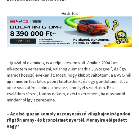
Hirdetés
– Igazából ez mindig is a teljes nevem volt. Amikor 2004-ben
elkezdtem versenyezni, valahogy lemaradt a „Györgyei”, és úgy
maradt hosszú éveken át. Most, hogy klubot váltottam, a BVSC-nél
újra minden hivatalos papírt kitöltöttünk, és úgy gondoltam, itt az
ideje visszatérni ahhoz a névhez, amellyel születtem. Ez a
családom része, fontos nekem, ezért szeretném, ha mostantól
mindenhol így szerepelne.
– Az első igazán komoly uszonyosúszó világbajnokságodon
rögtön arany- és bronzérmet nyertél. Mennyire elégedett
vagy?