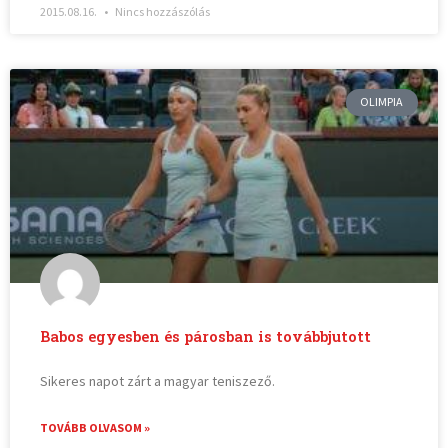
2015.08.16.
Nincs hozzászólás
OLIMPIA
Babos egyesben és párosban is továbbjutott
Sikeres napot zárt a magyar teniszező.
TOVÁBB OLVASOM »