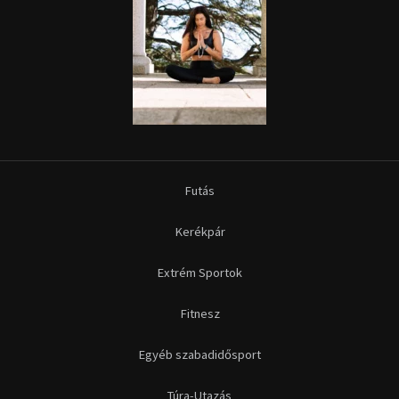
Futás
Kerékpár
Extrém Sportok
Fitnesz
Egyéb szabadidősport
Túra-Utazás