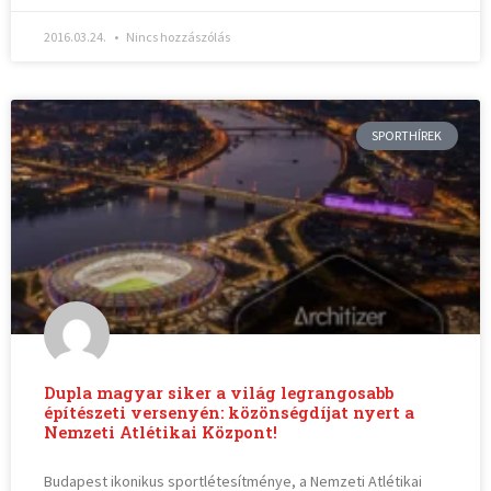
2016.03.24.
Nincs hozzászólás
SPORTHÍREK
Dupla magyar siker a világ legrangosabb
építészeti versenyén: közönségdíjat nyert a
Nemzeti Atlétikai Központ!
Budapest ikonikus sportlétesítménye, a Nemzeti Atlétikai