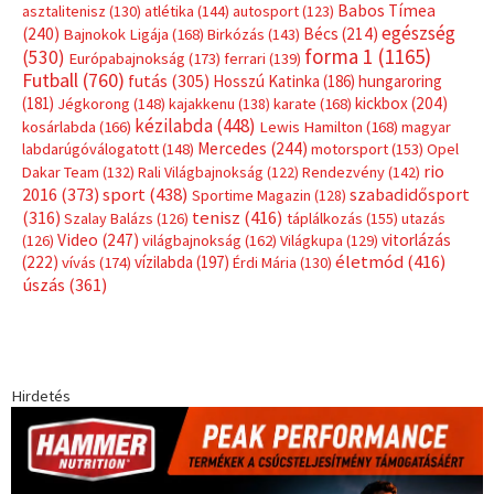
Babos Tímea
asztalitenisz
(130)
atlétika
(144)
autosport
(123)
egészség
(240)
Bécs
(214)
Bajnokok Ligája
(168)
Birkózás
(143)
forma 1
(1165)
(530)
Európabajnokság
(173)
ferrari
(139)
Futball
(760)
futás
(305)
Hosszú Katinka
(186)
hungaroring
(181)
kickbox
(204)
Jégkorong
(148)
kajakkenu
(138)
karate
(168)
kézilabda
(448)
kosárlabda
(166)
Lewis Hamilton
(168)
magyar
Mercedes
(244)
labdarúgóválogatott
(148)
motorsport
(153)
Opel
rio
Dakar Team
(132)
Rali Világbajnokság
(122)
Rendezvény
(142)
sport
(438)
2016
(373)
szabadidősport
Sportime Magazin
(128)
(316)
tenisz
(416)
Szalay Balázs
(126)
táplálkozás
(155)
utazás
Video
(247)
vitorlázás
(126)
világbajnokság
(162)
Világkupa
(129)
életmód
(416)
(222)
vívás
(174)
vízilabda
(197)
Érdi Mária
(130)
úszás
(361)
Hirdetés