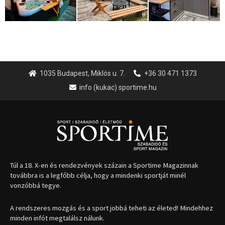
1035 Budapest, Miklós u. 7.
+36 30 471 1373
info (kukac) sportime.hu
Túl a 18. X-en és rendezvények százain a Sportime Magazinnak
továbbra is a legfőbb célja, hogy a mindenki sportját minél
vonzóbbá tegye.
A rendszeres mozgás és a sport jobbá teheti az életed! Mindehhez
minden infót megtalálsz nálunk.