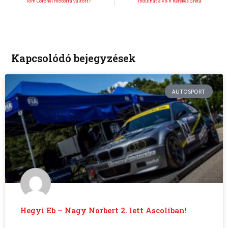
Tom Coronel motorra váltott?
Indulhat a vb-n Kerekes Gréta
Kapcsolódó bejegyzések
AUTOSPORT
Hegyi Eb – Nagy Norbert 2. lett Ascoliban!