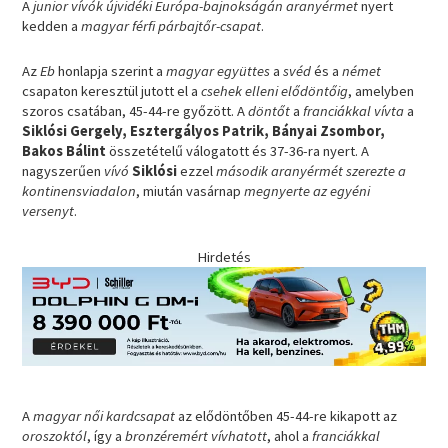
A
junior vívók újvidéki Európa-bajnokságán aranyérmet
nyert
kedden a
magyar férfi párbajtőr-csapat
.
Az
Eb
honlapja szerint a
magyar együttes
a
svéd
és a
német
csapaton keresztül jutott el a
csehek elleni elődöntőig
, amelyben
szoros csatában, 45-44-re győzött. A
döntőt
a
franciákkal
vívta
a
Siklósi Gergely, Esztergályos Patrik, Bányai Zsombor,
Bakos Bálint
összetételű válogatott és 37-36-ra nyert. A
nagyszerűen
vívó
Siklósi
ezzel
második aranyérmét szerezte a
kontinensviadalon
, miután vasárnap
megnyerte az egyéni
versenyt
.
Hirdetés
A
magyar női kardcsapat
az elődöntőben 45-44-re kikapott az
oroszoktól
, így a
bronzéremért vívhatott
, ahol a
franciákkal