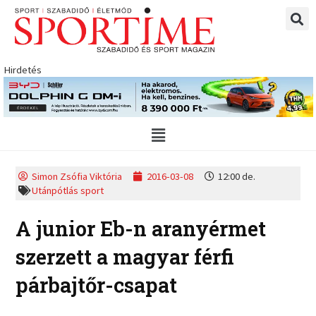
Skip
to
content
Hirdetés
Main
Menu
Simon Zsófia Viktória
2016-03-08
12:00 de.
Utánpótlás sport
A junior Eb-n aranyérmet
szerzett a magyar férfi
párbajtőr-csapat