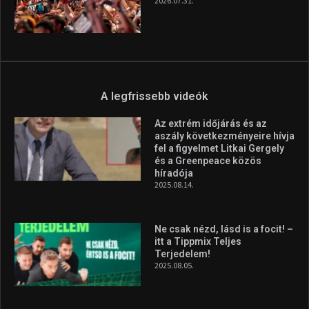
2026.07.31.
A legfrissebb videók
Az extrém időjárás és az
aszály következményeire hívja
fel a figyelmet Litkai Gergely
és a Greenpeace közös
híradója
2025.08.14.
Ne csak nézd, lásd is a focit! –
itt a Tippmix Teljes
Terjedelem!
2025.08.05.