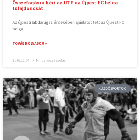
Összefogásra kéri az UTE az Újpest FC belga
tulajdonosát
Az újpesti labdarúgás érdekében ajánlatot tett az Újpest FC
belga
TOVÁBB OLVASOM »
2016.11.04.
Nincs hozzászólás
KÜZDŐSPORTOK