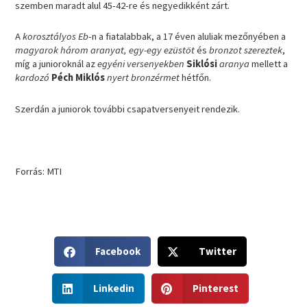
szemben maradt alul 45-42-re és negyedikként zárt.
A
korosztályos Eb
-n a fiatalabbak, a 17 éven aluliak mezőnyében a
magyarok
három aranyat, egy-egy ezüstöt
és
bronzot szereztek
,
míg a junioroknál az
egyéni versenyekben
Siklósi
aranya
mellett a
kardozó
Péch Miklós
nyert bronzérmet
hétfőn.
Szerdán a juniorok további csapatversenyeit rendezik.
Forrás: MTI
S
S
Facebook
Twitter
h
h
a
a
S
S
r
r
Linkedin
Pinterest
h
h
e
e
a
a