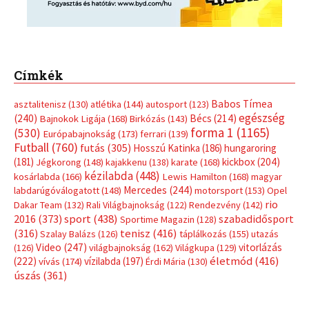
Címkék
Babos Tímea
asztalitenisz
(130)
atlétika
(144)
autosport
(123)
egészség
(240)
Bécs
(214)
Bajnokok Ligája
(168)
Birkózás
(143)
forma 1
(1165)
(530)
Európabajnokság
(173)
ferrari
(139)
Futball
(760)
futás
(305)
Hosszú Katinka
(186)
hungaroring
(181)
kickbox
(204)
Jégkorong
(148)
kajakkenu
(138)
karate
(168)
kézilabda
(448)
kosárlabda
(166)
Lewis Hamilton
(168)
magyar
Mercedes
(244)
labdarúgóválogatott
(148)
motorsport
(153)
Opel
rio
Dakar Team
(132)
Rali Világbajnokság
(122)
Rendezvény
(142)
sport
(438)
2016
(373)
szabadidősport
Sportime Magazin
(128)
(316)
tenisz
(416)
Szalay Balázs
(126)
táplálkozás
(155)
utazás
Video
(247)
vitorlázás
(126)
világbajnokság
(162)
Világkupa
(129)
életmód
(416)
(222)
vívás
(174)
vízilabda
(197)
Érdi Mária
(130)
úszás
(361)