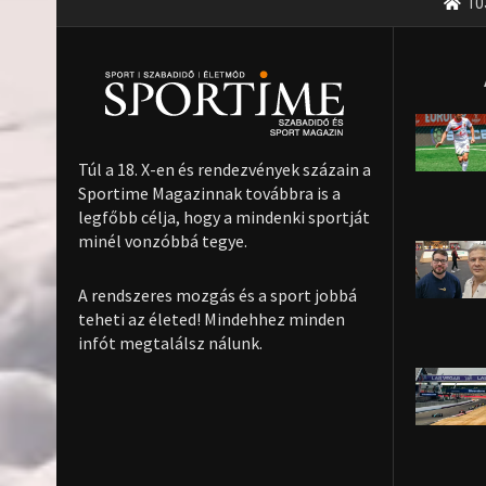
10
Túl a 18. X-en és rendezvények százain a
Sportime Magazinnak továbbra is a
legfőbb célja, hogy a mindenki sportját
minél vonzóbbá tegye.
A rendszeres mozgás és a sport jobbá
teheti az életed! Mindehhez minden
infót megtalálsz nálunk.