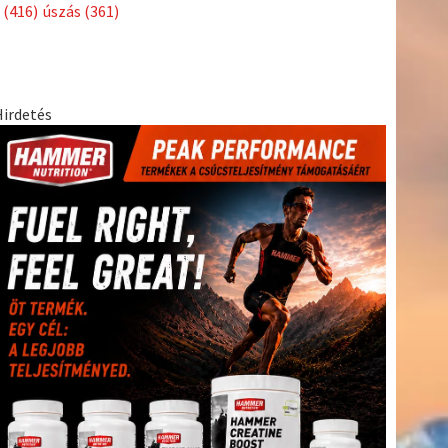
Címkék
Babos
asztalitenisz
(130)
atlétika
(144)
autosport
(123)
Tímea
(240)
Bécs
(214)
Bajnokok Ligája
(168)
Birkózás
(143)
egészség
(530)
Európabajnokság
(173)
ferrari
(139)
forma 1
(1165)
Futball
(760)
futás
(305)
Hosszú
Katinka
(186)
hungaroring
(181)
Jégkorong
(148)
kajakkenu
kézilabda
kickbox
(204)
(138)
karate
(168)
kosárlabda
(166)
(448)
Lewis Hamilton
(168)
magyar labdarúgóválogatott
(148)
Mercedes
(244)
motorsport
(153)
Opel Dakar Team
(132)
Rali
sport
rio 2016
(373)
Világbajnokság
(122)
Rendezvény
(142)
(438)
szabadidősport
(316)
Sportime Magazin
(128)
Szalay
tenisz
(416)
Balázs
(126)
táplálkozás
(155)
utazás
(126)
Video
(247)
vitorlázás
világbajnokság
(162)
Világkupa
(129)
életmód
(222)
vívás
(174)
vízilabda
(197)
Érdi Mária
(130)