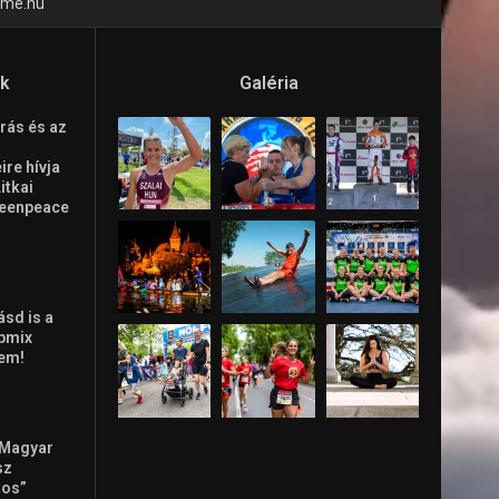
time.hu
ók
Galéria
rás és az
re hívja
Litkai
reenpeace
ásd is a
ppmix
lem!
 Magyar
sz
tos”