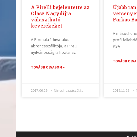
A Pirelli bejelentette az
Újabb ra
Olasz Nagydíjra
versenye
választható
Farkas Ba
keverékeket
A második he
A Formula 1 hivatalos
profi fallab
abroncsszállítója, a Pirelli
PSA
nyilvánosságra hozta: az
TOVÁBB OLVA
TOVÁBB OLVASOM »
2017.06.29.
Nincs hozzászólás
2019.11.26.
N