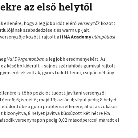
kre az első helytől
k ellenére, hogy a legjobb időt elérő
versenyzők
között
rdulójának szabadedzéseit és warm up-jait.
versenyzője között rajtolt a
HMA Academy
utánpótlási
 meg
Val D’Argentonban
a legjobb eredményekért. Az
 ez később kiderült – sajnos szériahibás gumival rajtolt
yon erősek voltak, gyors tudott lenni, csupán néhány
llenére is több pozíciót tudott javítani versenyzői
n: 6; 6; ismét 6; majd 13; aztán 4; végül pedig 8 helyet
 az elődöntőbe a gumi probléma ellenére, ahol a szokásos
 bizonyítva, 8 helyet javítva búcsúzott két hétre
Val
 második versenynapon pedig 0,02 másodperccel maradt el