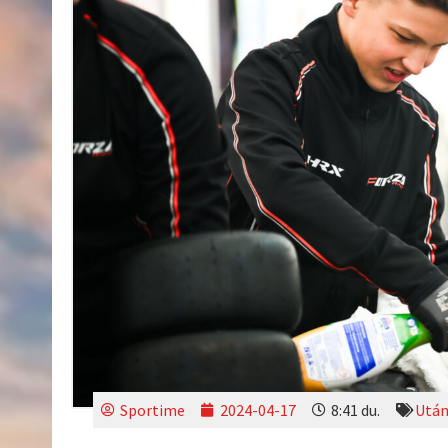
Sportime
2024-04-17
8:41 du.
Után