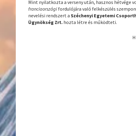
Mint nyilatkozta a verseny után, hasznos hétvége v
franciaországi
fordulójára való felkészülés szempon
nevelési rendszert a
Széchenyi Egyetemi Csoport
Ügynökség Zrt.
hozta létre és működteti.
H