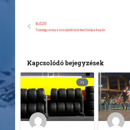
Előző
ELŐZŐ
Tizenegy arany a szarajevói kick-box Európa-kupán
Kapcsolódó bejegyzések
F1