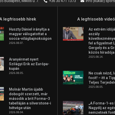
35 Budapest, Miklós u. 7.
+36 30 471 1373
info (kukac) spor
A legfrissebb hírek
A legfrissebb vide
Huszty Dániel irányítja a
Az extrém időjá
magyar válogatottat a
aszály
socca-világbajnokságon
következményei
2026.08.07.
fel a figyelmet 
Gergely és a G
közös híradója
2025.08.14.
Aranyérmet nyert
Szilágyi Erik az Európa-
kupán
2026.08.05.
Ne csak nézd, l
focit! – itt a Ti
Teljes Terjede
2025.08.05.
Molnár Martin újabb
dobogót szerzett, már
második a brit Forma–3
tabelláján a silverstone-i
„A Forma-1-es
hétvége után
Nagydíj az egé
2026.08.04.
nemzetnek fon