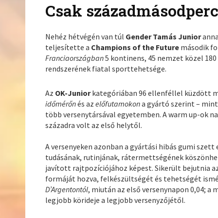
Csak századmásodperce
Nehéz hétvégén van túl
Gender Tamás Junior
anna
teljesítette a
Champions of the Future
második fo
Franciaországban
5 kontinens, 45 nemzet közel 180 
rendszerének fiatal sporttehetsége.
Az
OK-Junior
kategóriában 96 ellenféllel küzdött
időmérőn
és az
előfutamokon
a gyártó szerint – mint
több versenytársával egyetemben. A warm up-ok nag
századra volt az első helytől.
A versenyeken azonban a gyártási hibás gumi szett e
tudásának, rutinjának, rátermettségének köszönhetőe
javított rajtpozíciójához képest. Sikerült bejutnia
formáját hozva, felkészültségét és tehetségét ismét
D’Argentontól
, miután az első versenynapon 0,04; a
legjobb körideje a legjobb versenyzőjétől.