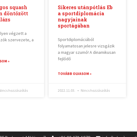
ngos squash
Sikeres utánpótlás Eb
n döntőzött
a sportdiplomácia
lázs
nagyjainak
sportágában
lyen végzett a
Sportdiplomáciából
dázók szervezete, a
folyamatosan jelesre vizsgázik
a magyar szumó! A dinamikusan
fejlődő
SOM »
TOVÁBB OLVASOM »
incs hozzászólás
2022.11.03.
Nincs hozzászólás