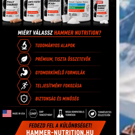
(416)
úszás
(361)
Hirdetés