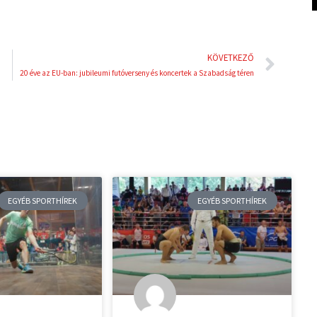
Köve
KÖVETKEZŐ
20 éve az EU-ban: jubileumi futóverseny és koncertek a Szabadság téren
EGYÉB SPORTHÍREK
EGYÉB SPORTHÍREK