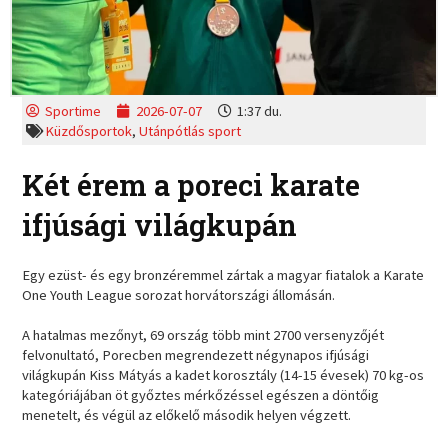
Sportime
2026-07-07
1:37 du.
Küzdősportok
,
Utánpótlás sport
Két érem a poreci karate
ifjúsági világkupán
Egy ezüst- és egy bronzéremmel zártak a magyar fiatalok a Karate
One Youth League sorozat horvátországi állomásán.
A hatalmas mezőnyt, 69 ország több mint 2700 versenyzőjét
felvonultató, Porecben megrendezett négynapos ifjúsági
világkupán Kiss Mátyás a kadet korosztály (14-15 évesek) 70 kg-os
kategóriájában öt győztes mérkőzéssel egészen a döntőig
menetelt, és végül az előkelő második helyen végzett.