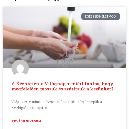
EGÉSZSÉG-ÉLETMÓD
A Kézhigiénia Világnapja: miért fontos, hogy
megfelelően mossuk és szárítsuk a kezünket?
Világszerte minden évben május ötödikén ünneplik a
Kézhigiénia Napját. A
TOVÁBB OLVASOM »