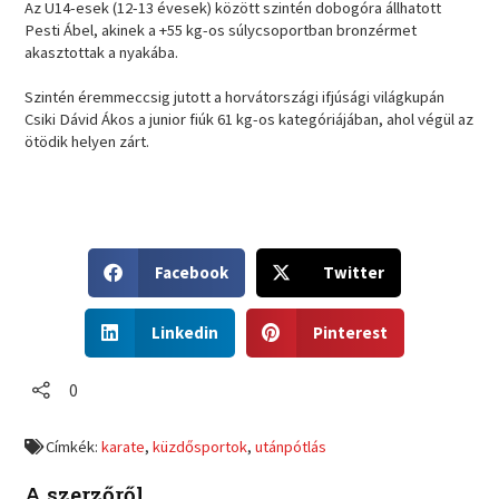
Az U14-esek (12-13 évesek) között szintén dobogóra állhatott
Pesti Ábel, akinek a +55 kg-os súlycsoportban bronzérmet
akasztottak a nyakába.
Szintén éremmeccsig jutott a horvátországi ifjúsági világkupán
Csiki Dávid Ákos a junior fiúk 61 kg-os kategóriájában, ahol végül az
ötödik helyen zárt.
S
S
Facebook
Twitter
h
h
a
a
S
S
r
r
Linkedin
Pinterest
h
h
e
e
a
a
o
o
r
r
0
n
n
e
e
f
t
o
o
a
w
Címkék:
karate
,
küzdősportok
,
utánpótlás
n
n
c
i
l
p
e
t
A szerzőről
i
i