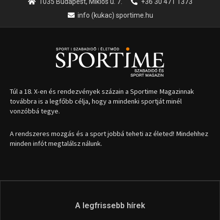
1035 Budapest, Miklós u. 7.
+36 30 471 1373
info (kukac) sportime.hu
Túl a 18. X-en és rendezvények százain a Sportime Magazinnak
továbbra is a legfőbb célja, hogy a mindenki sportját minél
vonzóbbá tegye.
A rendszeres mozgás és a sport jobbá teheti az életed! Mindehhez
minden infót megtalálsz nálunk.
A legfrissebb hírek