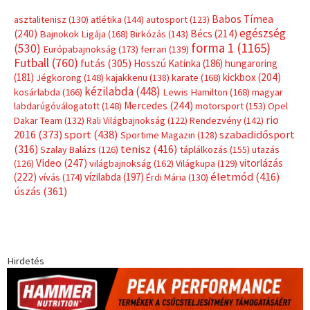
Babos Tímea
asztalitenisz
(130)
atlétika
(144)
autosport
(123)
egészség
(240)
Bécs
(214)
Bajnokok Ligája
(168)
Birkózás
(143)
forma 1
(1165)
(530)
Európabajnokság
(173)
ferrari
(139)
Futball
(760)
futás
(305)
Hosszú Katinka
(186)
hungaroring
(181)
kickbox
(204)
Jégkorong
(148)
kajakkenu
(138)
karate
(168)
kézilabda
(448)
kosárlabda
(166)
Lewis Hamilton
(168)
magyar
Mercedes
(244)
labdarúgóválogatott
(148)
motorsport
(153)
Opel
rio
Dakar Team
(132)
Rali Világbajnokság
(122)
Rendezvény
(142)
sport
(438)
2016
(373)
szabadidősport
Sportime Magazin
(128)
(316)
tenisz
(416)
Szalay Balázs
(126)
táplálkozás
(155)
utazás
Video
(247)
vitorlázás
(126)
világbajnokság
(162)
Világkupa
(129)
életmód
(416)
(222)
vívás
(174)
vízilabda
(197)
Érdi Mária
(130)
úszás
(361)
Hirdetés