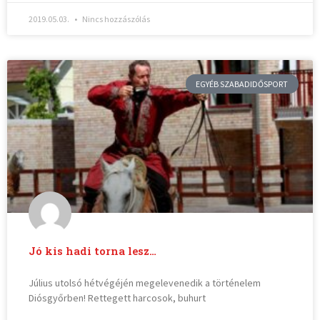
2019.05.03.
Nincs hozzászólás
EGYÉB SZABADIDŐSPORT
Jó kis hadi torna lesz…
Július utolsó hétvégéjén megelevenedik a történelem
Diósgyőrben! Rettegett harcosok, buhurt