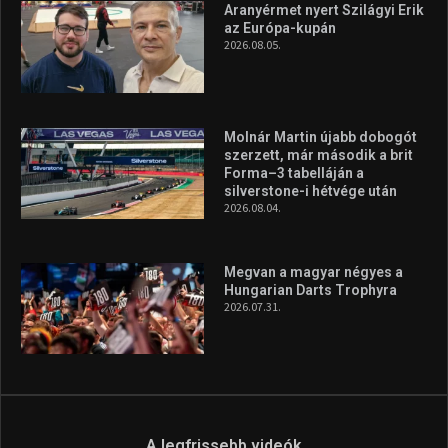
Aranyérmet nyert Szilágyi Erik
az Európa-kupán
2026.08.05.
Molnár Martin újabb dobogót
szerzett, már második a brit
Forma–3 tabelláján a
silverstone-i hétvége után
2026.08.04.
Megvan a magyar négyes a
Hungarian Darts Trophyra
2026.07.31.
A legfrissebb videók