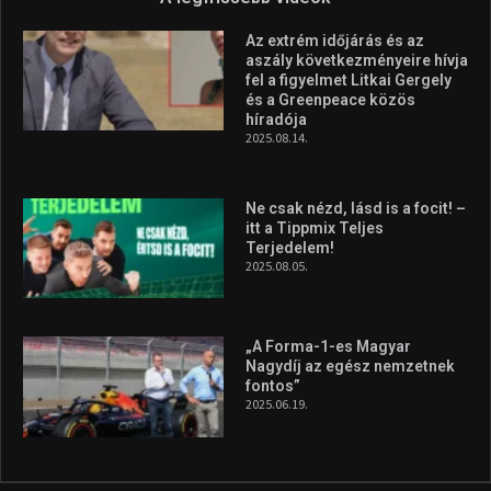
Az extrém időjárás és az
aszály következményeire hívja
fel a figyelmet Litkai Gergely
és a Greenpeace közös
híradója
2025.08.14.
Ne csak nézd, lásd is a focit! –
itt a Tippmix Teljes
Terjedelem!
2025.08.05.
„A Forma-1-es Magyar
Nagydíj az egész nemzetnek
fontos”
2025.06.19.