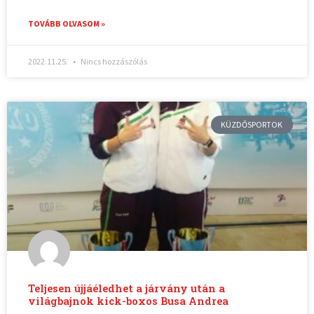
TOVÁBB OLVASOM »
2022.11.25.
Nincs hozzászólás
KÜZDŐSPORTOK
Teljesen újjáéledhet a járvány után a
világbajnok kick-boxos Busa Andrea