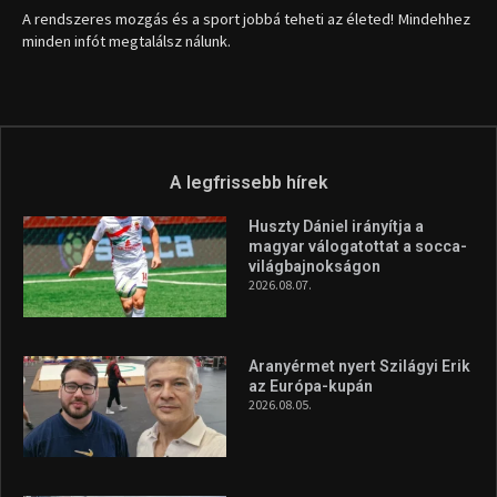
A rendszeres mozgás és a sport jobbá teheti az életed! Mindehhez
minden infót megtalálsz nálunk.
A legfrissebb hírek
Huszty Dániel irányítja a
magyar válogatottat a socca-
világbajnokságon
2026.08.07.
Aranyérmet nyert Szilágyi Erik
az Európa-kupán
2026.08.05.