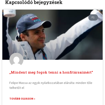
Kapcsolódó bejegyzések
F1
„Mindent meg fogok tenni a honfitársaimért”
Felipe Massa az egyik nyilatkozatában elárulta: minden tőle
telhetőt el
TOVÁBB OLVASOM »