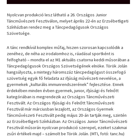
Nyolcvan produkció lesz látható a 26. Országos Junior
Táncművészeti Fesztiválon, melyet április 22-én az Erzsébetligeti
Színházban rendez meg a Táncpedagógusok Országos
Szövetsége.
A tánc rendkívül komplex műfaj, hiszen szorosan kapcsolódik a
zenéhez, de néha az irodalomhoz is, ráadásul sportként is
felfogható – mondta el az M1 aktuális csatorna keddi műsorában a
Táncpedagógusok Országos Szövetségének elnöke. Török Jolán
hangsúlyozta, a mintegy háromszáz táncpedagógust összefogó
szövetség egyik fő feladata az ifjúság művészeti nevelése, a
gyermekek „kulturális immunrendszerének” fejlesztése. Ennek
érdekében minden évben gyermek, junior, ifjúsági és felnőtt
kategóriában is megrendezik az Országos Táncművészeti
Fesztivált. Az Országos Ifjúsági és Felnőtt Táncművészeti
Fesztivál már márciusban lezajlott, az Országos Gyermek
Táncművészeti Fesztivált pedig május 20-án tartják meg, szintén
az Erzsébetligeti Színházban. Az Országos Junior Táncművészeti
Fesztivál műsorán nyolcvan produkció szerepel, ezeket szakmai
zsűri értékeli majd – számolt be Török Jolán. (MTI, fotó: tanc.hu)