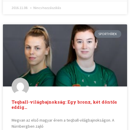
2016.11.08.
Nincs hozzászólás
SPORTHÍREK
Teqball-világbajnokság: Egy bronz, két döntős
eddig…
Megvan az első magyar érem a teqball-világbajnokságon. A
Nürnbergben zajló