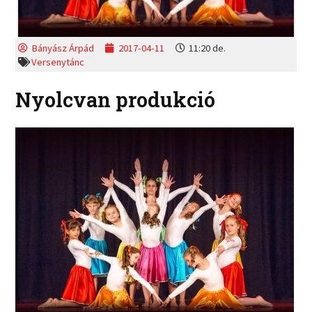
Bányász Árpád
2017-04-11
11:20 de.
Versenytánc
Nyolcvan produkció