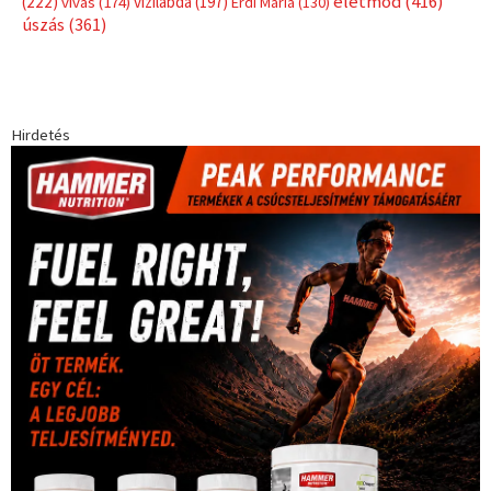
életmód
(416)
(222)
vívás
(174)
vízilabda
(197)
Érdi Mária
(130)
úszás
(361)
Hirdetés