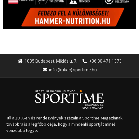
1035 Budapest, Miklós u. 7.
+36 30 471 1373
info (kukac) sportime.hu
Túl a 18. X-en és rendezvények százain a Sportime Magazinnak
továbbra is a legfőbb célja, hogy a mindenki sportját minél
vonzóbbá tegye.