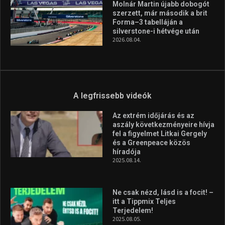
Molnár Martin újabb dobogót
szerzett, már második a brit
Forma–3 tabelláján a
silverstone-i hétvége után
2026.08.04.
A legfrissebb videók
Az extrém időjárás és az
aszály következményeire hívja
fel a figyelmet Litkai Gergely
és a Greenpeace közös
híradója
2025.08.14.
Ne csak nézd, lásd is a focit! –
itt a Tippmix Teljes
Terjedelem!
2025.08.05.