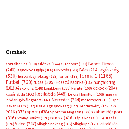
Címkék
Babos Tímea
asztalitenisz
(130)
atlétika
(144)
autosport
(123)
egészség
(240)
Bécs
(214)
Bajnokok Ligája
(168)
Birkózás
(143)
forma 1
(1165)
(530)
Európabajnokság
(173)
ferrari
(139)
Futball
(760)
futás
(305)
Hosszú Katinka
(186)
hungaroring
(181)
kickbox
(204)
Jégkorong
(148)
kajakkenu
(138)
karate
(168)
kézilabda
(448)
kosárlabda
(166)
Lewis Hamilton
(168)
magyar
Mercedes
(244)
labdarúgóválogatott
(148)
motorsport
(153)
Opel
rio
Dakar Team
(132)
Rali Világbajnokság
(122)
Rendezvény
(142)
sport
(438)
2016
(373)
szabadidősport
Sportime Magazin
(128)
(316)
tenisz
(416)
Szalay Balázs
(126)
táplálkozás
(155)
utazás
Video
(247)
vitorlázás
(126)
világbajnokság
(162)
Világkupa
(129)