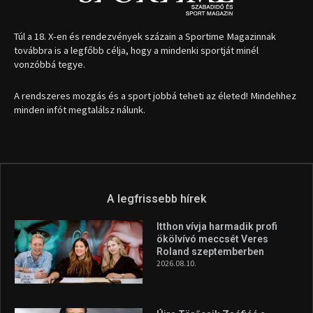
1035 Budapest, Miklós u. 7.
+36 30 471 1373
info (kukac) sportime.hu
Túl a 18. X-en és rendezvények százain a Sportime Magazinnak
továbbra is a legfőbb célja, hogy a mindenki sportját minél
vonzóbbá tegye.
A rendszeres mozgás és a sport jobbá teheti az életed! Mindehhez
minden infót megtalálsz nálunk.