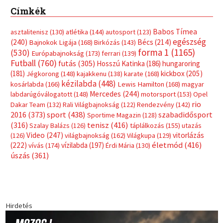
Címkék
Babos Tímea
asztalitenisz
(130)
atlétika
(144)
autosport
(123)
egészség
(240)
Bécs
(214)
Bajnokok Ligája
(168)
Birkózás
(143)
forma 1
(1165)
(530)
Európabajnokság
(173)
ferrari
(139)
Futball
(760)
futás
(305)
Hosszú Katinka
(186)
hungaroring
(181)
kickbox
(205)
Jégkorong
(148)
kajakkenu
(138)
karate
(168)
kézilabda
(448)
kosárlabda
(166)
Lewis Hamilton
(168)
magyar