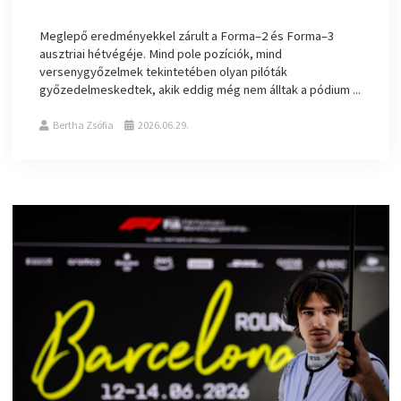
Meglepő eredményekkel zárult a Forma–2 és Forma–3
ausztriai hétvégéje. Mind pole pozíciók, mind
versenygyőzelmek tekintetében olyan pilóták
győzedelmeskedtek, akik eddig még nem álltak a pódium ...
Bertha Zsófia
2026.06.29.