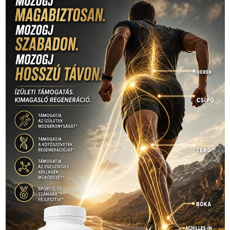
Mercedes
(244)
labdarúgóválogatott
(148)
motorsport
(153)
Opel
rio
Dakar Team
(132)
Rali Világbajnokság
(122)
Rendezvény
(142)
sport
(438)
2016
(373)
szabadidősport
Sportime Magazin
(128)
(316)
tenisz
(416)
Szalay Balázs
(126)
táplálkozás
(155)
utazás
Video
(247)
vitorlázás
(126)
világbajnokság
(162)
Világkupa
(129)
életmód
(416)
(222)
vívás
(174)
vízilabda
(197)
Érdi Mária
(130)
úszás
(361)
Hirdetés