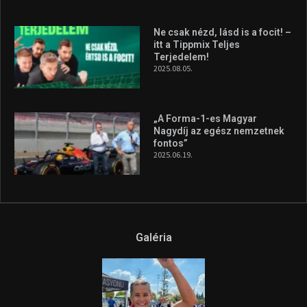
2026.08.07.
A legfrissebb videók
Az extrém időjárás és az
aszály következményeire hívja
fel a figyelmet Litkai Gergely
és a Greenpeace közös
híradója
2025.08.14.
Ne csak nézd, lásd is a focit! –
itt a Tippmix Teljes
Terjedelem!
2025.08.05.
„A Forma-1-es Magyar