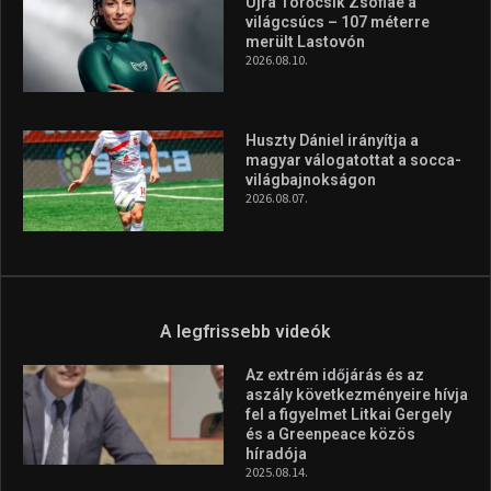
A legfrissebb hírek
Itthon vívja harmadik profi
ökölvívó meccsét Veres
Roland szeptemberben
2026.08.10.
Újra Törőcsik Zsófiáé a
világcsúcs – 107 méterre
merült Lastovón
2026.08.10.
Huszty Dániel irányítja a
magyar válogatottat a socca-
világbajnokságon