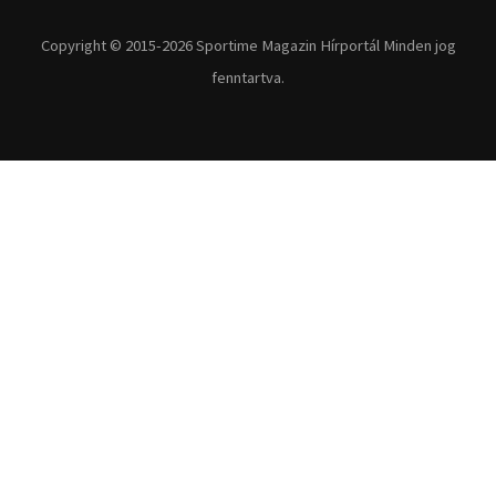
Extrém Sportok
Fitnesz
Egyéb szabadidősport
Túra-Utazás
Lovassport
Közösségi sport
Copyright © 2015-2026 Sportime Magazin Hírportál Minden jog
fenntartva.