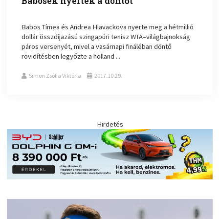
Babosék nyerték a döntőt
Babos Tímea és Andrea Hlavackova nyerte meg a hétmillió
dollár összdíjazású szingapúri tenisz WTA–világbajnokság
páros versenyét, mivel a vasárnapi fináléban döntő
rövidítésben legyőzte a holland ...
Simon Zsófia Viktória
2017.10.29.
Hirdetés