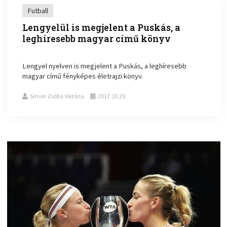
Futball
Lengyelül is megjelent a Puskás, a
leghíresebb magyar című könyv
Lengyel nyelven is megjelent a Puskás, a leghíresebb
magyar című fényképes életrajzi könyv.
Simon Zsófia Viktória
2017.10.29.