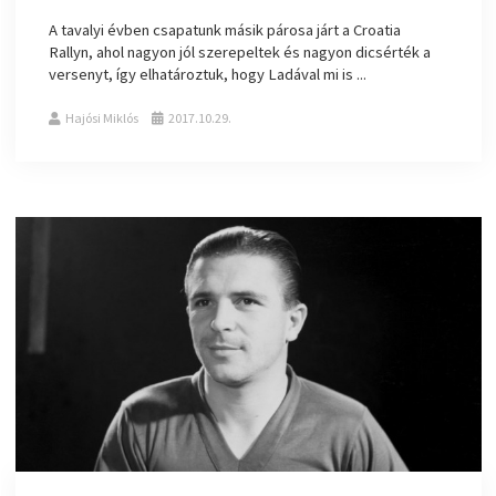
A tavalyi évben csapatunk másik párosa járt a Croatia
Rallyn, ahol nagyon jól szerepeltek és nagyon dicsérték a
versenyt, így elhatároztuk, hogy Ladával mi is ...
Hajósi Miklós
2017.10.29.