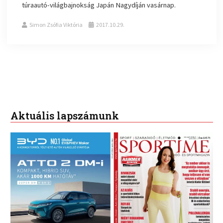
túraautó-világbajnokság Japán Nagydíján vasárnap.
Simon Zsófia Viktória
2017.10.29.
Aktuális lapszámunk