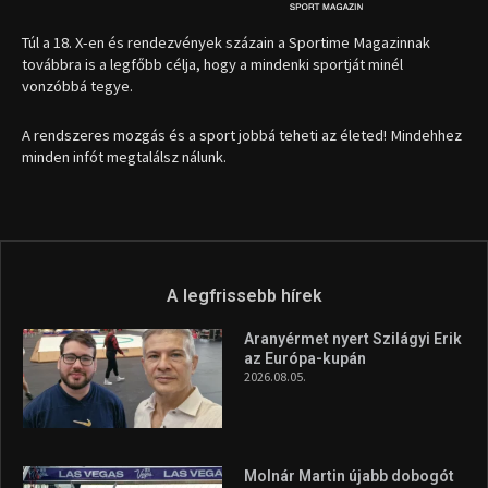
Túl a 18. X-en és rendezvények százain a Sportime Magazinnak
továbbra is a legfőbb célja, hogy a mindenki sportját minél
vonzóbbá tegye.
A rendszeres mozgás és a sport jobbá teheti az életed! Mindehhez
minden infót megtalálsz nálunk.
A legfrissebb hírek
Aranyérmet nyert Szilágyi Erik
az Európa-kupán
2026.08.05.
Molnár Martin újabb dobogót