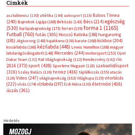
Címkék
Babos Tímea
asztalitenisz
(130)
atlétika
(144)
autosport
(123)
egészség
(240)
Bécs
(214)
Bajnokok Ligája
(168)
Birkózás
(143)
forma 1
(1165)
(530)
Európabajnokság
(173)
ferrari
(139)
Futball
(760)
futás
(305)
Hosszú Katinka
(186)
hungaroring
(181)
kickbox
(204)
Jégkorong
(148)
kajakkenu
(138)
karate
(168)
kézilabda
(448)
kosárlabda
(166)
Lewis Hamilton
(168)
magyar
Mercedes
(244)
labdarúgóválogatott
(148)
motorsport
(153)
Opel
rio
Dakar Team
(132)
Rali Világbajnokság
(122)
Rendezvény
(142)
sport
(438)
2016
(373)
szabadidősport
Sportime Magazin
(128)
(316)
tenisz
(416)
Szalay Balázs
(126)
táplálkozás
(155)
utazás
Video
(247)
vitorlázás
(126)
világbajnokság
(162)
Világkupa
(129)
életmód
(416)
(222)
vívás
(174)
vízilabda
(197)
Érdi Mária
(130)
úszás
(361)
Hirdetés