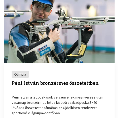
Olimpia
Péni István bronzérmes összetettben
Péni István a légpuskások versenyének megnyerése után
vasárnap bronzérmes lett a kisöbű szabadpuska 3×40
lövéses összetett számában az Újdelhiben rendezett
sportlövő világkupa-döntőben.