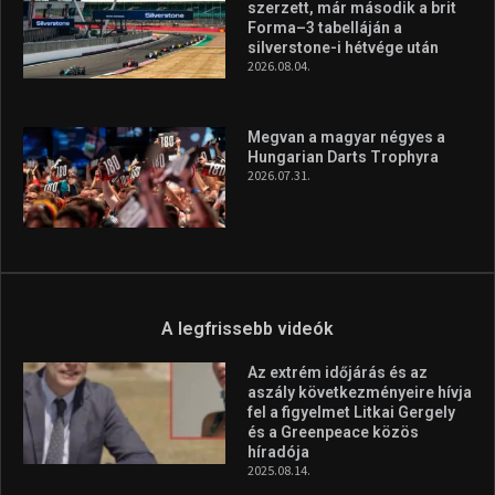
szerzett, már második a brit
Forma–3 tabelláján a
silverstone-i hétvége után
2026.08.04.
Megvan a magyar négyes a
Hungarian Darts Trophyra
2026.07.31.
A legfrissebb videók
Az extrém időjárás és az
aszály következményeire hívja
fel a figyelmet Litkai Gergely
és a Greenpeace közös
híradója
2025.08.14.