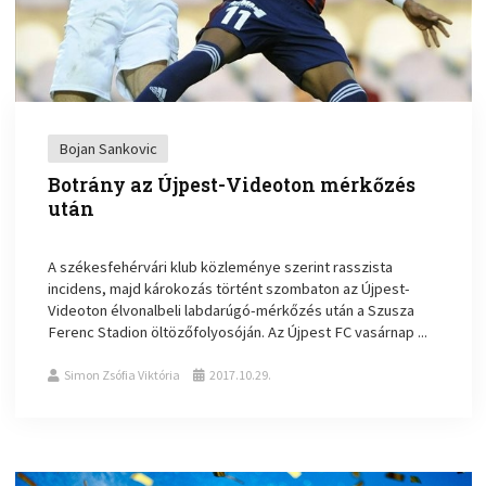
Bojan Sankovic
Botrány az Újpest-Videoton mérkőzés
után
A székesfehérvári klub közleménye szerint rasszista
incidens, majd károkozás történt szombaton az Újpest-
Videoton élvonalbeli labdarúgó-mérkőzés után a Szusza
Ferenc Stadion öltözőfolyosóján. Az Újpest FC vasárnap ...
Simon Zsófia Viktória
2017.10.29.