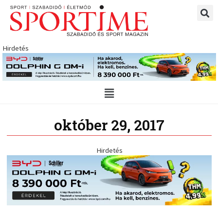
Skip
to
content
Hirdetés
Main
Menu
október 29, 2017
Hirdetés