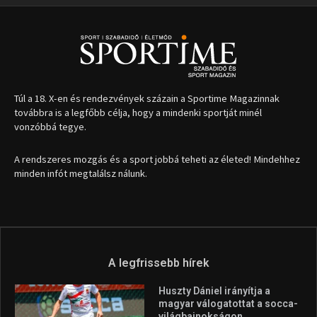
Túl a 18. X-en és rendezvények százain a Sportime Magazinnak
továbbra is a legfőbb célja, hogy a mindenki sportját minél
vonzóbbá tegye.
A rendszeres mozgás és a sport jobbá teheti az életed! Mindehhez
minden infót megtalálsz nálunk.
A legfrissebb hírek
Huszty Dániel irányítja a
magyar válogatottat a socca-
világbajnokságon