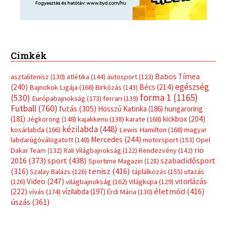
Címkék
Babos Tímea
asztalitenisz
(130)
atlétika
(144)
autosport
(123)
egészség
(240)
Bécs
(214)
Bajnokok Ligája
(168)
Birkózás
(143)
forma 1
(1165)
(530)
Európabajnokság
(173)
ferrari
(139)
Futball
(760)
futás
(305)
Hosszú Katinka
(186)
hungaroring
(181)
kickbox
(204)
Jégkorong
(148)
kajakkenu
(138)
karate
(168)
kézilabda
(448)
kosárlabda
(166)
Lewis Hamilton
(168)
magyar
Mercedes
(244)
labdarúgóválogatott
(148)
motorsport
(153)
Opel
rio
Dakar Team
(132)
Rali Világbajnokság
(122)
Rendezvény
(142)
sport
(438)
2016
(373)
szabadidősport
Sportime Magazin
(128)
(316)
tenisz
(416)
Szalay Balázs
(126)
táplálkozás
(155)
utazás
Video
(247)
vitorlázás
(126)
világbajnokság
(162)
Világkupa
(129)
életmód
(416)
(222)
vívás
(174)
vízilabda
(197)
Érdi Mária
(130)
úszás
(361)