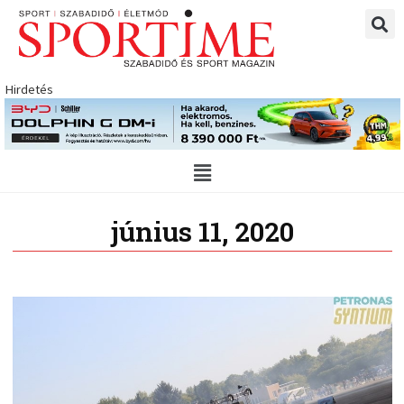
Skip
to
content
Hirdetés
Main
Menu
június 11, 2020