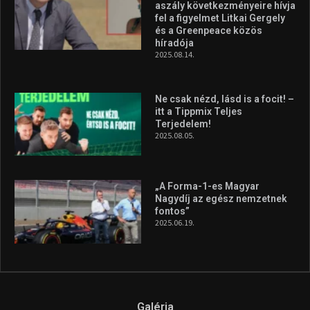
aszály következményeire hívja
fel a figyelmet Litkai Gergely
és a Greenpeace közös
híradója
2025.08.14.
Ne csak nézd, lásd is a focit! –
itt a Tippmix Teljes
Terjedelem!
2025.08.05.
„A Forma-1-es Magyar
Nagydíj az egész nemzetnek
fontos”
2025.06.19.
Galéria