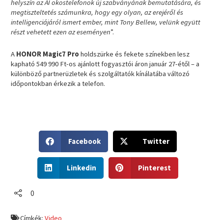
helyszín az AI okostelefonok új szabványának bemutatására, és
megtiszteltetés számunkra, hogy egy olyan, az erejéről és
intelligenciájáról ismert ember, mint Tony Bellew, velünk együtt
részt vehetett ezen az eseményen
”.
A
HONOR Magic7 Pro
holdszürke és fekete színekben lesz
kapható 549 990 Ft-os ajánlott fogyasztói áron január 27-étől – a
különböző partnerüzletek és szolgáltatók kínálatába változó
időpontokban érkezik a telefon.
S
S
Facebook
Twitter
h
h
a
a
S
S
r
r
Linkedin
Pinterest
h
h
e
e
a
a
o
o
r
r
0
n
n
e
e
f
t
o
o
a
w
Címkék:
Video