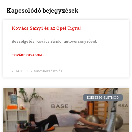
Kapcsolódó bejegyzések
Kovács Sanyi és az Opel Tigra!
Beszélgetés, Kovács Sándor autóversenyzővel.
TOVÁBB OLVASOM »
2014.08.13.
Nincs hozzászólás
EGÉSZSÉG-ÉLETMÓD