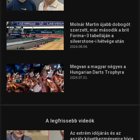
Molnár Martin újabb dobogót
szerzett, már második a brit
Forma–3 tabelláján a
silverstone-i hétvége után
2026.08.04.
Megvan a magyar négyes a
Hungarian Darts Trophyra
2026.07.31.
A legfrissebb videók
Az extrém időjárás és az
aszály következményeire hívja