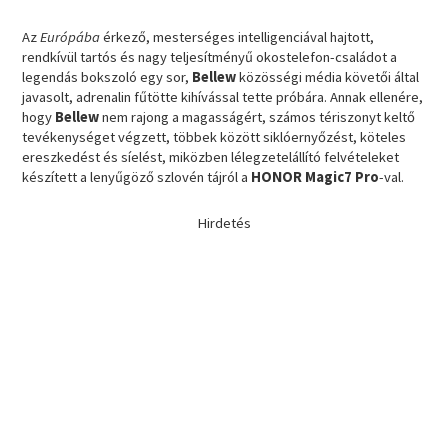
Az
Európába
érkező, mesterséges intelligenciával hajtott,
rendkívül tartós és nagy teljesítményű okostelefon-családot a
legendás bokszoló egy sor,
Bellew
közösségi média követői által
javasolt, adrenalin fűtötte kihívással tette próbára. Annak ellenére,
hogy
Bellew
nem rajong a magasságért, számos tériszonyt keltő
tevékenységet végzett, többek között siklóernyőzést, köteles
ereszkedést és síelést, miközben lélegzetelállító felvételeket
készített a lenyűgöző szlovén tájról a
HONOR Magic7 Pro
-val.
Hirdetés