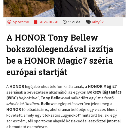
Sportime
2025-01-20
9:29 de.
Kütyük
A HONOR Tony Bellew
bokszolólegendával izzítja
be a HONOR Magic7 széria
európai startját
A
HONOR
legújabb okostelefon-kínálatának, a
HONOR Magic7
szériának a bevezetése alkalmából az egykori
Bokszvilágtanács
(WBC)
bajnokával
,
Tony Bellew
-val működött együtt a festői
szlovéniai Bledben
.
Bellew
meglepetésszerűen jelent meg a
HONOR
fő előadásán is, ahol drámai belépője egy vicces filmet
követett, amely egy titokzatos „ügynököt” mutatott be, aki egy
sor extrém, téli sportokon alapuló közlekedési eszközzel jutott el
a bemutató eseményre.