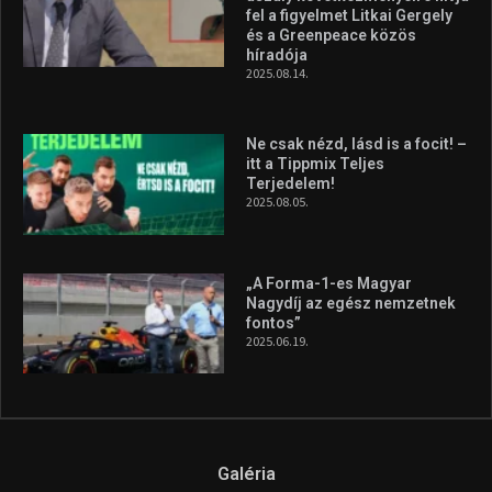
fel a figyelmet Litkai Gergely
és a Greenpeace közös
híradója
2025.08.14.
Ne csak nézd, lásd is a focit! –
itt a Tippmix Teljes
Terjedelem!
2025.08.05.
„A Forma-1-es Magyar
Nagydíj az egész nemzetnek
fontos”
2025.06.19.
Galéria