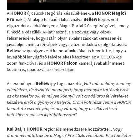
A
HONOR
új csúcskategóriás készülékének, a
HONOR Magic7
Pro
-nak új AI-alapú funkcióit kihasználva
Bellew
képes volt
eligazodni az üdülőhelyen a Magic Portal 2.0 segítségével, amely
funkció a készülék AI-ját használja a szöveg vagy képek
felismerésére, hogy aztán olyan alkalmazásokat keressen és
javasoljon, mint a térképek vagy az üzenetküldő szolgáltatások.
Bellew
az iparágvezető kamerafunkciókat is bevetette, hogy a
levegőből lenyűgöző felvételeket készítsen az AIGC 100x-os
zoom funkcióval és a
HONOR Falcon
kamerájával: akár menet
közben is, quadozva a
szlovén
tájon.
Az eseményen
Bellew
így fogalmazott: „
Volt már néhány kemény
ellenfelem, de őszintén meglepett, hogy mennyire tartósak ezek
az okostelefonok, és milyen könnyű volt csodálatos felvételeket
készíteni erről a gyönyörű helyről. Öröm volt részt venni a HONOR
bemutató eseményén, és alig várom, hogy az elkövetkező
hetekben rendesen kipróbálhassam
”.
Kai Bai,
a
HONOR
regionális menedzsere hozzátette: „
Nagy
örömmel mutattuk be a Magic7 Pro-t Szlovéniában. Ez a tökéletes