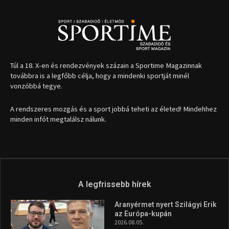
Túl a 18. X-en és rendezvények százain a Sportime Magazinnak
továbbra is a legfőbb célja, hogy a mindenki sportját minél
vonzóbbá tegye.
A rendszeres mozgás és a sport jobbá teheti az életed! Mindehhez
minden infót megtalálsz nálunk.
A legfrissebb hírek
Aranyérmet nyert Szilágyi Erik
az Európa-kupán
2026.08.05.