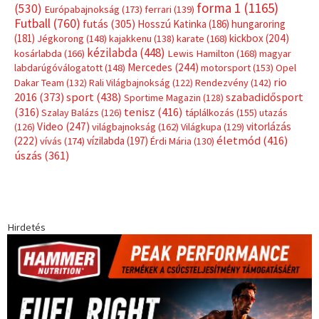
forma 1
(1165)
(530)
Európabajnokság
(173)
ferrari
(139)
Futball
(760)
futás
(305)
Hosszú Katinka
(186)
hungaroring
(181)
kickbox
(204)
Jégkorong
(148)
kajakkenu
(138)
karate
(168)
kézilabda
(448)
kosárlabda
(166)
Lewis Hamilton
(168)
magyar
Mercedes
(244)
labdarúgóválogatott
(148)
motorsport
(153)
Opel
rio
Dakar Team
(132)
Rali Világbajnokság
(122)
Rendezvény
(142)
sport
(438)
2016
(373)
szabadidősport
Sportime Magazin
(128)
(316)
tenisz
(416)
Szalay Balázs
(126)
táplálkozás
(155)
utazás
Video
(247)
vitorlázás
(126)
világbajnokság
(162)
Világkupa
(129)
életmód
(416)
(222)
vívás
(174)
vízilabda
(197)
Érdi Mária
(130)
úszás
(361)
Hirdetés