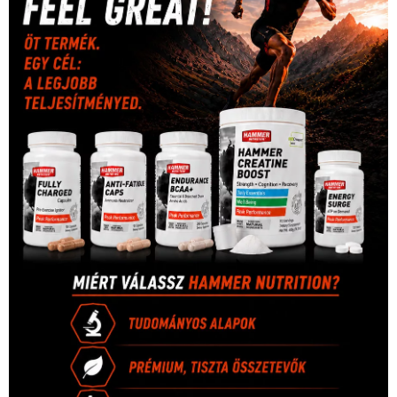
úszás
(361)
Hirdetés