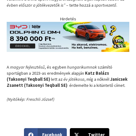
évben először a játékvezetők is”
– tette hozzá a
sportvezető
.
Hirdetés
A
magyar fejlesztésű
, és egyben
hungarikumnak
számító
sportágban a 2023-as eredmények alapján
Katz Balázs
(Taksonyi Teqball SE)
lett az
év játékosa
, míg a nőknél
Janicsek
Zsanett (Taksonyi Teqball SE)
érdemelte ki a kitüntető címet.
(Nyitókép: Freschli József)
S
S
Facebook
Twitter