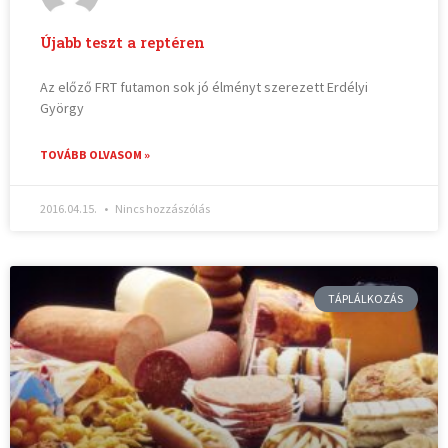
Újabb teszt a reptéren
Az előző FRT futamon sok jó élményt szerezett Erdélyi
György
TOVÁBB OLVASOM »
2016.04.15.
Nincs hozzászólás
TÁPLÁLKOZÁS