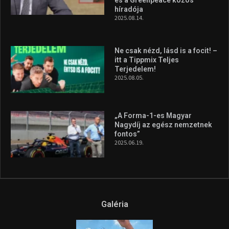
szerzett, már második a brit
Forma–3 tabelláján a
silverstone-i hétvége után
2026.08.04.
A legfrissebb videók
Az extrém időjárás és az
aszály következményeire hívja
fel a figyelmet Litkai Gergely
és a Greenpeace közös
híradója
2025.08.14.
Ne csak nézd, lásd is a focit! –
itt a Tippmix Teljes
Terjedelem!
2025.08.05.