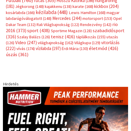
Címkék
Babos Tímea
asztalitenisz
(130)
atlétika
(144)
autosport
(123)
egészség
(240)
Bécs
(214)
Bajnokok Ligája
(168)
Birkózás
(143)
forma 1
(1165)
(530)
Európabajnokság
(173)
ferrari
(139)
Futball
(760)
futás
(305)
Hosszú Katinka
(186)
hungaroring
(181)
kickbox
(204)
Jégkorong
(148)
kajakkenu
(138)
karate
(168)
kézilabda
(448)
kosárlabda
(166)
Lewis Hamilton
(168)
magyar
Mercedes
(244)
labdarúgóválogatott
(148)
motorsport
(153)
Opel
rio
Dakar Team
(132)
Rali Világbajnokság
(122)
Rendezvény
(142)
sport
(438)
2016
(373)
szabadidősport
Sportime Magazin
(128)
(316)
tenisz
(416)
Szalay Balázs
(126)
táplálkozás
(155)
utazás
Video
(247)
vitorlázás
(126)
világbajnokság
(162)
Világkupa
(129)
életmód
(416)
(222)
vívás
(174)
vízilabda
(197)
Érdi Mária
(130)