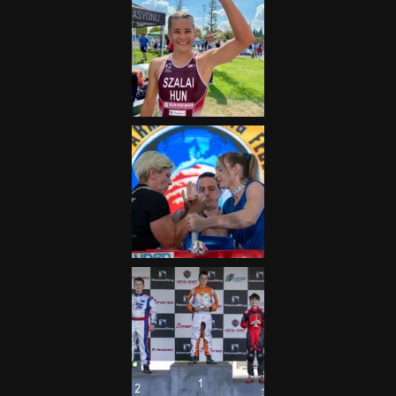
„A Forma-1-es Magyar
Nagydíj az egész nemzetnek
fontos”
2025.06.19.
Galéria