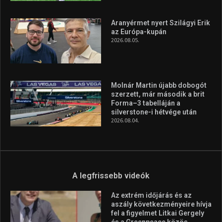
A rendszeres mozgás és a sport jobbá teheti az életed! Mindehhez
minden infót megtalálsz nálunk.
A legfrissebb hírek
Huszty Dániel irányítja a
magyar válogatottat a socca-
világbajnokságon
2026.08.07.
Aranyérmet nyert Szilágyi Erik
az Európa-kupán
2026.08.05.
Molnár Martin újabb dobogót