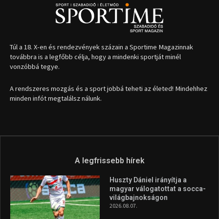
1035 Budapest, Miklós u. 7.
+36 30 471 1373
info (kukac) sportime.hu
Túl a 18. X-en és rendezvények százain a Sportime Magazinnak
továbbra is a legfőbb célja, hogy a mindenki sportját minél
vonzóbbá tegye.