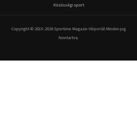
Kerékpár
Extrém Sportok
Fitnesz
Egyéb szabadidősport
Túra-Utazás
Lovassport
Közösségi sport
Copyright © 2015-2026 Sportime Magazin Hírportál Minden jog
fenntartva.