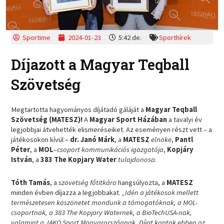
Sportime
2024-01-23
5:42 de.
Sporthírek
Díjazott a Magyar Teqball
Szövetség
Megtartotta hagyományos díjátadó gáláját a
Magyar Teqball
Szövetség (MATESZ)!
A
Magyar Sport Házában
a tavalyi év
legjobbjai átvehették elismeréseiket. Az eseményen részt vett – a
játékosokon kívül –
dr. Janó Márk
, a
MATESZ
elnöke
,
Pantl
Péter
, a
MOL
–
csoport kommunikációs igazgatója
,
Kopjáry
István
, a
383 The Kopjary Water
tulajdonosa
.
Tóth Tamás
, a
szövetség főtitkára
hangsúlyozta, a
MATESZ
minden évben díjazza a legjobbakat.
„Idén a játékosok mellett
természetesen köszönetet mondunk a támogatóknak, a MOL-
csoportnak, a 383 The Kopjary Waternek, a BioTechUSA-nak,
valamint a JAKO Sport Magyarországnak. Díjat kaptak ebben az