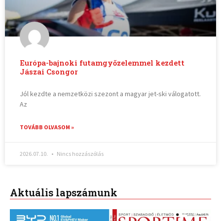
Európa-bajnoki futamgyőzelemmel kezdett
Jászai Csongor
Jól kezdte a nemzetközi szezont a magyar jet-ski válogatott.
Az
TOVÁBB OLVASOM »
2026.07.10.
Nincs hozzászólás
Aktuális lapszámunk