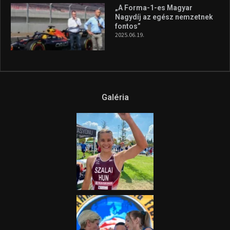
Az extrém időjárás és az
aszály következményeire hívja
fel a figyelmet Litkai Gergely
és a Greenpeace közös
híradója
2025.08.14.
Ne csak nézd, lásd is a focit! –
itt a Tippmix Teljes
Terjedelem!
2025.08.05.
„A Forma-1-es Magyar
Nagydíj az egész nemzetnek
fontos”
2025.06.19.