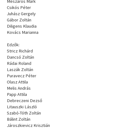
Mészáros Márk
Csikós Péter
Juhász Gergely
Gábor Zoltán
Diligens Klaudia
Kovács Marianna
Edzők:
Stricz Richárd
Dancsó Zoltán
Rádai Roland
Laszák Zoltán
Puravecz Péter
Olasz Attila
Melis András
Papp Attila
Debreczeni Dezső
Litauszki László
Szabó-Tóth Zoltán
Bálint Zoltán
Jároszkievicz Krisztián