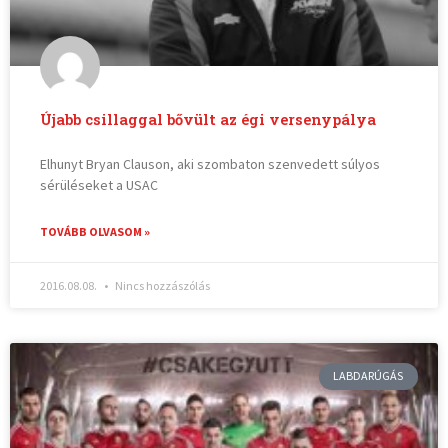
Újabb csillaggal bővült az égi versenypálya
Elhunyt Bryan Clauson, aki szombaton szenvedett súlyos
sérüléseket a USAC
TOVÁBB OLVASOM »
2016.08.08.
Nincs hozzászólás
LABDARÚGÁS