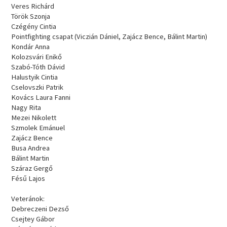
Veres Richárd
Török Szonja
Czégény Cintia
Pointfighting csapat (Viczián Dániel, Zajácz Bence, Bálint Martin)
Kondár Anna
Kolozsvári Enikő
Szabó-Tóth Dávid
Halustyik Cintia
Cselovszki Patrik
Kovács Laura Fanni
Nagy Rita
Mezei Nikolett
Szmolek Emánuel
Zajácz Bence
Busa Andrea
Bálint Martin
Száraz Gergő
Fésű Lajos
Veteránok:
Debreczeni Dezső
Csejtey Gábor