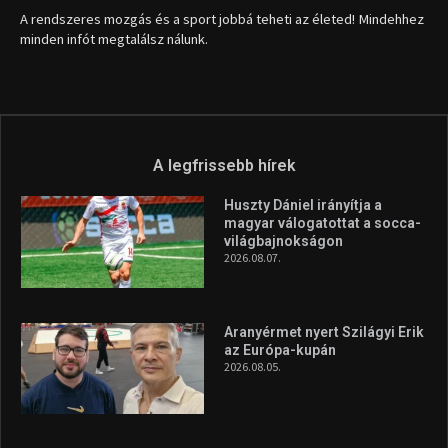
1035 Budapest, Miklós u. 7.
+36 30 471 1373
info (kukac) sportime.hu
Túl a 18. X-en és rendezvények százain a Sportime Magazinnak
továbbra is a legfőbb célja, hogy a mindenki sportját minél
vonzóbbá tegye.
A rendszeres mozgás és a sport jobbá teheti az életed! Mindehhez
minden infót megtalálsz nálunk.
A legfrissebb hírek