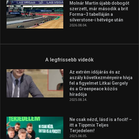
Huszty Dániel irányítja a
magyar válogatottat a socca-
világbajnokságon
2026.08.07.
Aranyérmet nyert Szilágyi Erik
az Európa-kupán
2026.08.05.
Molnár Martin újabb dobogót
szerzett, már második a brit
Forma–3 tabelláján a
silverstone-i hétvége után
2026.08.04.