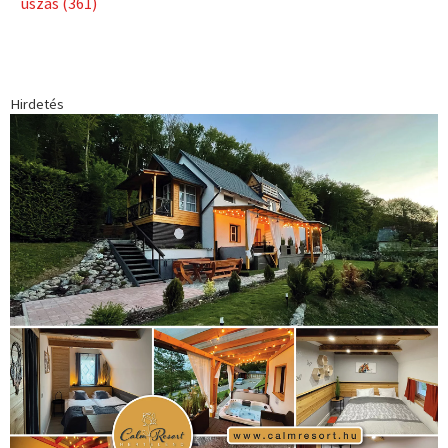
Babos Tímea
asztalitenisz
(130)
atlétika
(144)
autosport
(123)
egészség
(240)
Bécs
(214)
Bajnokok Ligája
(168)
Birkózás
(143)
forma 1
(1165)
(530)
Európabajnokság
(173)
ferrari
(139)
Futball
(760)
futás
(305)
Hosszú Katinka
(186)
hungaroring
(181)
kickbox
(204)
Jégkorong
(148)
kajakkenu
(138)
karate
(168)
kézilabda
(448)
kosárlabda
(166)
Lewis Hamilton
(168)
magyar
Mercedes
(244)
labdarúgóválogatott
(148)
motorsport
(153)
Opel
rio
Dakar Team
(132)
Rali Világbajnokság
(122)
Rendezvény
(142)
sport
(438)
2016
(373)
szabadidősport
Sportime Magazin
(128)
(316)
tenisz
(416)
Szalay Balázs
(126)
táplálkozás
(155)
utazás
Video
(247)
vitorlázás
(126)
világbajnokság
(162)
Világkupa
(129)
életmód
(416)
(222)
vívás
(174)
vízilabda
(197)
Érdi Mária
(130)
úszás
(361)
Hirdetés