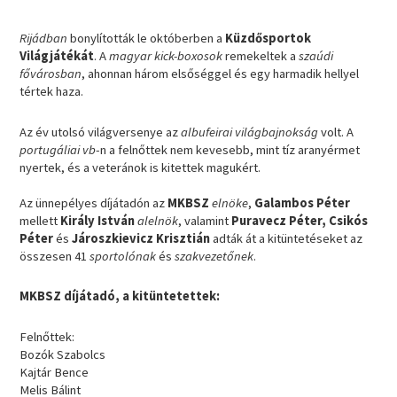
Rijádban
bonylították le októberben a
Küzdősportok
Világjátékát
. A
magyar kick-boxosok
remekeltek a
szaúdi
fővárosban
, ahonnan három elsőséggel és egy harmadik hellyel
tértek haza.
Az év utolsó világversenye az
albufeirai világbajnokság
volt. A
portugáliai vb
-n a felnőttek nem kevesebb, mint tíz aranyérmet
nyertek, és a veteránok is kitettek magukért.
Az ünnepélyes díjátadón az
MKBSZ
elnöke
,
Galambos Péter
mellett
Király István
alelnök
, valamint
Puravecz Péter, Csikós
Péter
és
Jároszkievicz Krisztián
adták át a kitüntetéseket az
összesen 41
sportolónak
és
szakvezetőnek
.
MKBSZ díjátadó, a kitüntetettek:
Felnőttek:
Bozók Szabolcs
Kajtár Bence
Melis Bálint