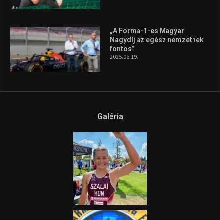
A legfrissebb videók
Az extrém időjárás és az
aszály következményeire hívja
fel a figyelmet Litkai Gergely
és a Greenpeace közös
híradója
2025.08.14.
Ne csak nézd, lásd is a focit! –
itt a Tippmix Teljes
Terjedelem!
2025.08.05.
„A Forma-1-es Magyar
Nagydíj az egész nemzetnek
fontos”
2025.06.19.