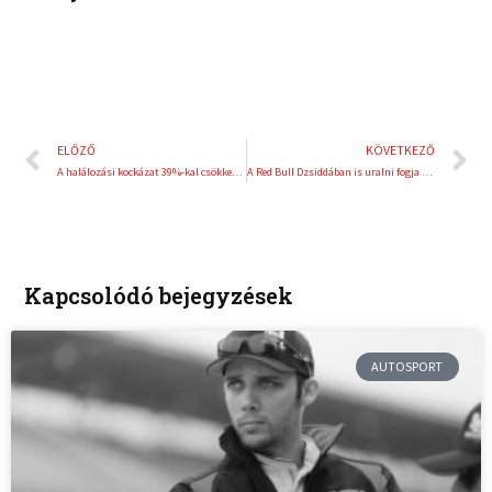
Előző
K
ELŐZŐ
KÖVETKEZŐ
A halálozási kockázat 39%-kal csökken, ha optimális az alvásidő
A Red Bull Dzsiddában is uralni fogja a címlapokat
Kapcsolódó bejegyzések
AUTOSPORT