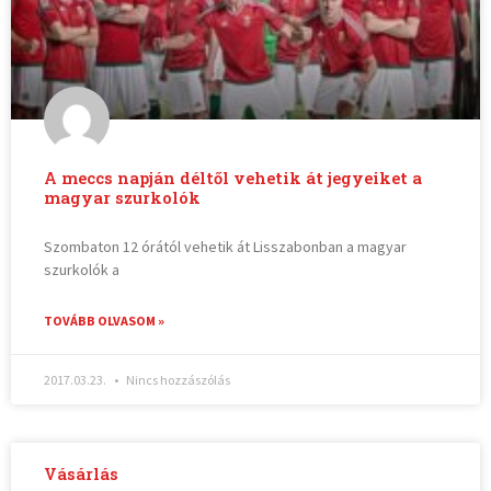
A meccs napján déltől vehetik át jegyeiket a
magyar szurkolók
Szombaton 12 órától vehetik át Lisszabonban a magyar
szurkolók a
TOVÁBB OLVASOM »
2017.03.23.
Nincs hozzászólás
Vásárlás