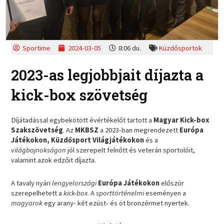
Sportime
2024-03-05
8:06 du.
Küzdősportok
2023-as legjobbjait díjazta a
kick-box szövetség
Díjátadással egybekötött évértékelőt tartott a
Magyar Kick-box
Szakszövetség
. Az
MKBSZ
a 2023-ban megrendezett
Európa
Játékokon, Küzdősport Világjátékokon
és a
világbajnokságon
jól szerepelt felnőtt és veterán sportolóit,
valamint azok edzőit díjazta.
A tavaly nyári
lengyelországi
Európa Játékokon
először
szerepelhetett a
kick-box
. A
sporttörténelmi
eseményen a
magyarok
egy arany- két ezüst- és öt bronzérmet nyertek.