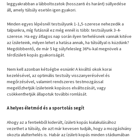
leggyakrabban a lábboltozatok (hosszanti és haránt) süllyedése
áll, amely túlsúly esetén igen gyakori.
Minden egyes lépésnél testsúlyunk 1-1,5-szerese nehezedik a
talpunkra, míg futásnál ez még ennél is több: testsúlyunk 3-4-
szerese. Ha egy átlagos nap során ilyen terhelésnek vannak kitéve
az ízületeink, milyen lehet a hatása annak, ha túlsúllyal is küzdünk?
Megdöbbentő, de már 5 kg súlyfelesleg 36%-kal megnöveli a
térdízületi kopás gyakoriságát.
Nem kell azonban kétségbe esnünk! A kiváltó okok korai
kezelésével, az optimális testsúly visszanyerésével és
megőrzésével, valamint rendszeres testmozgással
megelőzhetjük ízületeink kopásos elváltozását, vagy
csökkenthetjük állapotuk további romlását.
A helyes életmód és a sportolás segít
Ahogy az a fentiekből kiderült, ízületi kopás kialakulásához
vezethet a túlsúly, de azt már kevesen tudják, hogy a mozgáshiány
okozta alulterhelés is. Habár az ízületi kopás minden stádiumában