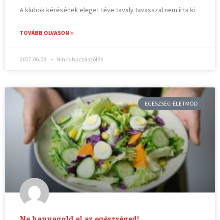
A klubok kérésének eleget téve tavaly tavasszal nem írta ki
TOVÁBB OLVASOM »
2017.06.08.
Nincs hozzászólás
EGÉSZSÉG-ÉLETMÓD
Ne hanyagold el az egészséged!