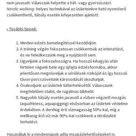
nem javasolt. Válasszuk helyette a hát- vagy gyorsúszást.
Nordic walking:
helyes technikával az ízületeinkre ható nyomóerő
csökkenthető, túlsúly esetén kifejezetten ajánlott.
• További tippek:
Minden edzés bemelegítéssel kezdődjön.
A tréning végén fokozatosan csökkentsük az intenzitást,
és ne feledkezzünk meg a nyújtásról sem.
Ügyeljünk a fokozatosságra. Ha hosszú kihagyás után
hirtelen vágunk bele egy újfajta edzésformába, akkor
jelentősen megnöveljük a sérülések rizikóját és így hosszú
távon porcszövetünk károsodását okozhatjuk.
Óvakodjunk az ízületek túlterhelésétől. Válasszunk
megfelelően stabil, de rugalmas lábbelit.
Nagyobb túlsúly esetén javasolt a vízben végzett mozgás
(aquafitness, aquajogging) elsősorban az ízületek védelme
érdekében. A derékig érő vízmagasság 50%-kal, míg a
mellkasig érő víz már 90%-kal csökkenti a térdízületi
terhelést.
Használjuk ki a mindennapok adta mozgáslehetőségeket is: