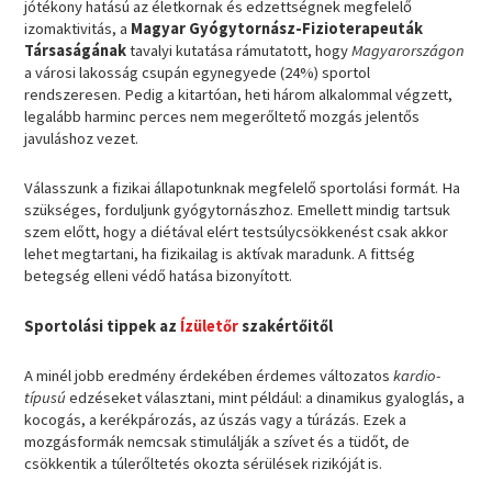
jótékony hatású az életkornak és edzettségnek megfelelő
izomaktivitás, a
Magyar Gyógytornász-Fizioterapeuták
Társaságának
tavalyi kutatása rámutatott, hogy
Magyarországon
a városi lakosság csupán egynegyede (24%) sportol
rendszeresen. Pedig a kitartóan, heti három alkalommal végzett,
legalább harminc perces nem megerőltető mozgás jelentős
javuláshoz vezet.
Válasszunk a fizikai állapotunknak megfelelő sportolási formát. Ha
szükséges, forduljunk gyógytornászhoz. Emellett mindig tartsuk
szem előtt, hogy a diétával elért testsúlycsökkenést csak akkor
lehet megtartani, ha fizikailag is aktívak maradunk. A fittség
betegség elleni védő hatása bizonyított.
Sportolási tippek az
Ízületőr
szakértőitől
A minél jobb eredmény érdekében érdemes változatos
kardio-
típusú
edzéseket választani, mint például: a dinamikus gyaloglás, a
kocogás, a kerékpározás, az úszás vagy a túrázás. Ezek a
mozgásformák nemcsak stimulálják a szívet és a tüdőt, de
csökkentik a túlerőltetés okozta sérülések rizikóját is.