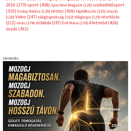
Címkék
Babos Tímea
asztalitenisz
(130)
atlétika
(144)
autosport
(123)
egészség
(240)
Bécs
(214)
Bajnokok Ligája
(168)
Birkózás
(143)
forma 1
(1165)
(530)
Európabajnokság
(173)
ferrari
(139)
Futball
(760)
futás
(305)
Hosszú Katinka
(186)
hungaroring
(181)
kickbox
(204)
Jégkorong
(148)
kajakkenu
(138)
karate
(168)
kézilabda
(448)
kosárlabda
(166)
Lewis Hamilton
(168)
magyar
Mercedes
(244)
labdarúgóválogatott
(148)
motorsport
(153)
Opel
rio
Dakar Team
(132)
Rali Világbajnokság
(122)
Rendezvény
(142)
sport
(438)
2016
(373)
szabadidősport
Sportime Magazin
(128)
(316)
tenisz
(416)
Szalay Balázs
(126)
táplálkozás
(155)
utazás
Video
(247)
vitorlázás
(126)
világbajnokság
(162)
Világkupa
(129)
életmód
(416)
(222)
vívás
(174)
vízilabda
(197)
Érdi Mária
(130)
úszás
(361)