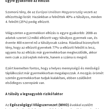
Egyre gyakoribb az elhízás
Szomorú tény, de az
Európai Unióban Magyarország
vezeti az
elhízottsági listát. Hazánkban a felnőttek 40%-a túlsúlyos, minden
4. felnőtt (25%) pedig elhízott.
Világszinten a gyermekkori elhízás is egyre gyakoribb: 2008-as
adatok szerint 12 millió elhízott vagy túlsúlyos gyermek van, és
évente 400 ezerrel nő a túlsúlyosak száma. Ráadásul bizonyított
tény, hogy az elhízott gyerekek 77%-a elhízott felnőtt is lesz,
ugyanis ha az elhízás már gyermekkorban megkezdődik, akkor
nem csak a zsírsejtek mérete, hanem a száma is megnő.
Ezért kiemelten fontos, hogy a helyes mennyiségű és minőségű
táplálkozást már gyermekkorban megalapozzuk. A mozgás örömét
szintén gyermekkorban tudjuk kialakítani, ebben szülőként
elsődleges szerepünk van.
A túlsúly a legnagyobb rizikófaktor
Az
Egészségügyi Világszervezet (WHO)
évekkel ezelőtt