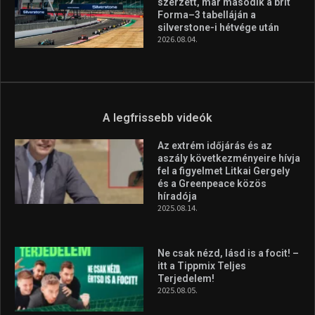
Huszty Dániel irányítja a
magyar válogatottat a socca-
világbajnokságon
2026.08.07.
Aranyérmet nyert Szilágyi Erik
az Európa-kupán
2026.08.05.
Molnár Martin újabb dobogót
szerzett, már második a brit
Forma–3 tabelláján a
silverstone-i hétvége után
2026.08.04.
A legfrissebb videók