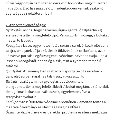
húzás végpontján nem szabad derékból homorítani vagy túlzottan
hátradőlni. Első használat előtt mindenképpen kérjünk szakértő
segítséget az edzőteremben!
• Szabadtéri lehetőségek:
Gyaloglás
: ahhoz, hogy helyesen járjunk (gördülő talptechnika)
elengedhetetlen a megfelelő cipő. Válasszunk minőségi, a bokákat
megtartó lábbelit.
Kocogás
: a lassú, egyenletes futás során a sarok érkezik először a
talajra, amelynek célja az ízületek ütközésének csillapítása, azaz
közvetve porcaink egészségének védelme. Kevesen tudják, de a
lassabb kocogástól jobban ég a zsír, mint a gyorsabb tempójú
futástól.
Sportjátékok:
amennyiben szabadtéri sportjátékot szeretnénk
űzni, elsősorban rugalmas talajú pályát válasszunk.
Túrázás:
csakúgy, mint a gyaloglás esetében, itt is
elengedhetetlen a megfelelő lábbeli. A bokát megtámasztó, stabil,
de rugalmas bakancsot válasszunk, figyelembe véve a
terepviszonyokat is.
Kerékpározás:
ízületeink védelme érdekében kiemelten fontos a
megfelelő kormány- és ülésmagasság beállítása.
Úszás:
térdízületi, nyaki és deréktáji probléma esetén a mellúszás