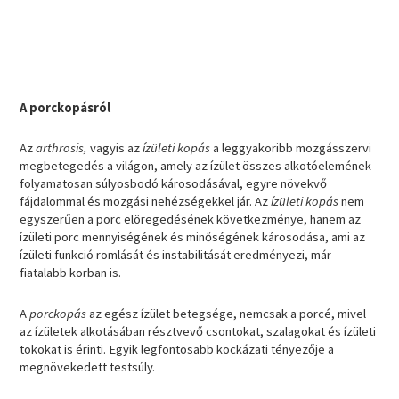
A porckopásról
Az
arthrosis,
vagyis az
ízületi kopás
a leggyakoribb mozgásszervi
megbetegedés a világon, amely az ízület összes alkotóelemének
folyamatosan súlyosbodó károsodásával, egyre növekvő
fájdalommal és mozgási nehézségekkel jár. Az
ízületi kopás
nem
egyszerűen a porc elöregedésének következménye, hanem az
ízületi porc mennyiségének és minőségének károsodása, ami az
ízületi funkció romlását és instabilitását eredményezi, már
fiatalabb korban is.
A
porckopás
az egész ízület betegsége, nemcsak a porcé, mivel
az ízületek alkotásában résztvevő csontokat, szalagokat és ízületi
tokokat is érinti. Egyik legfontosabb kockázati tényezője a
megnövekedett testsúly.