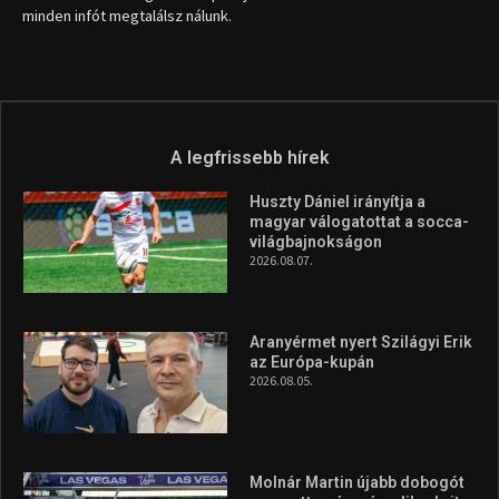
info (kukac) sportime.hu
Túl a 18. X-en és rendezvények százain a Sportime Magazinnak
továbbra is a legfőbb célja, hogy a mindenki sportját minél
vonzóbbá tegye.
A rendszeres mozgás és a sport jobbá teheti az életed! Mindehhez
minden infót megtalálsz nálunk.
A legfrissebb hírek