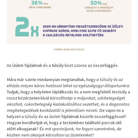
Az ízületi fájdalmak és a túlsúly közt szoros az összefüggés.
Mára már szinte mindannyian megtanultuk, hogy
a túlsúly és az
elhízás milyen káros hatással lehet az egészségügyi állapotunkra
.
Tudjuk, hogy a helytelen táplálkozás és a nem megfelelő testsúly a
rossz közérzeten kívül
károsíthatja a májunkat, szívbetegséget
okozhat, cukorbetegség kialakulásához vezethet, és a daganatos
megbetegedések kockázatát is jelentősen növeli.
De vajon mi a
helyzet a
túlsúly
és az
ízületi
fájdalmak közötti összefüggéssel?
Hogyan kerülhetjük el, hogy a testünkben található porcok idő
előtt elkopjanak? És
mit sportoljunk, ha fogyni szeretnénk, de
közben nem akarjuk károsítani az ízületeinket?