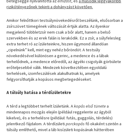
betegséggé nyilvánította az
elhízást
, és
a második leggyakoribb
rizikótényezőnek tekinti a dohányzást követően.
Amikor felnőttkori testsúlynövekedésről beszélünk, elsősorban a
zsírszövet tömegének változását értjük alatta. Az ilyenkor
megjelenő többletzsír nem csak a bőr alatt, hanem a belső
szervekben és az erek falán is lerakódik. Ez a zsír, a súlyfelesleg
extra terhet ró az ízületeinkre, hiszen úgymond állandóan
„cipelnünk” kell, mint egy nehéz bőröndöt. A testsúly
növekedésével különösen a gerinc, a medence és a lábak
terhelődnek, a medence előredől, az ágyéki csigolyák görbülete
erőteljesebbé válik. Mindezek következtében egyoldalú
terhelések, izomfeszülések alakulhatnak ki, amelyek
felgyorsíthatják a kopásos megbetegedéseket.
A túlsúly hatása a térdízületekre
A térd a legtöbbet terhelt ízületünk. A
kopás első tünete
a
mindennapos mozgás elején (például reggelente az ágyból
kikelve), és a terhelésre (például: futás, guggolás, térdelés)
jelentkező fájdalom. A térdízületi
porckopás
fő okaként szintén a
túlsúly említhető, mivel a láb kisízületi kopásának hátterében