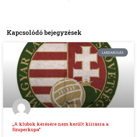
Kapcsolódó bejegyzések
LABDARÚGÁS
„A klubok kérésére nem került kiírásra a
Szuperkupa”