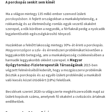
A porckopás senkit sem kímél
Ma a világon mintegy 135 millió ember szenved ízületi
porckopásban
. A fejlett országokban a munkaképtelenség, a
rokkantság és az életminőség-romlás egyik vezető okaként
szerepel, a nők körében a negyedik, a férfiaknál pedig a nyolcadik
legjelentősebb egészségkárosító tényező.
Hazánkban a felnőtt lakosság mintegy 30%-át érinti a porckopás.
Magyarországon
a szív- és érrendszeri problémákat követően a
leggyakoribb betegség, ami a munkaképesség csökkenésében a
harmadik leggyakoribb okként szerepel. A
Magyar
Gyógytornász-Fizioterapeuták Társaságának
2015-ben
végzett felméréséből kiderült, hogy a mozgásszervi problémák
(köztük a porckopás és az egyéb ízületi problémák) a munkából
való kiesés közel ötödéért (18%) felelősek.
Becslések szerint 2020-ra világszerte megkétszereződik majd az
ízületi kopások száma, amelynek fő okaként a civilizációs ártalmak
említhetőek.