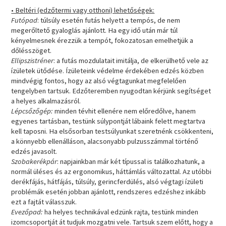
• Beltéri (edzőtermi vagy otthoni) lehetőségek:
Futópad
: túlsúly esetén futás helyett a tempós, de nem
megerőltető gyaloglás ajánlott. Ha egy idő után már túl
kényelmesnek érezzük a tempót, fokozatosan emelhetjük a
dőlésszöget.
Ellipszistréner
: a futás mozdulatait imitálja, de elkerülhető vele az
ízületek ütődése. Ízületeink védelme érdekében edzés közben
mindvégig fontos, hogy az alsó végtagunkat megfelelően
tengelyben tartsuk. Edzőteremben nyugodtan kérjünk segítséget
a helyes alkalmazásról.
Lépcsőzőgép:
minden tévhit ellenére nem előredőlve, hanem
egyenes tartásban, testünk súlypontját lábaink felett megtartva
kell taposni. Ha elsősorban testsúlyunkat szeretnénk csökkenteni,
a könnyebb ellenálláson, alacsonyabb pulzusszámmal történő
edzés javasolt.
Szobakerékpár
: napjainkban már két típussal is találkozhatunk, a
normál üléses és az ergonomikus, háttámlás változattal. Az utóbbi
derékfájás, hátfájás, túlsúly, gerincferdülés, alsó végtagi ízületi
problémák esetén jobban ajánlott, rendszeres edzéshez inkább
ezt a fajtát válasszuk.
Evezőpad:
ha helyes technikával edzünk rajta, testünk minden
izomcsoportját át tudjuk mozgatni vele. Tartsuk szem előtt, hogy a