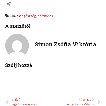
r
r
0
n
n
e
e
f
t
o
o
a
w
Címkék:
egészség
,
porckopás
n
n
c
i
l
p
e
t
A szerzőről
i
i
b
t
n
n
o
e
k
t
o
r
e
e
Simon Zsófia Viktória
k
d
r
i
e
n
s
t
Szólj hozzá
Előző
K
ELŐZŐ
KÖVETKEZŐ
Véget ért a Ferrari-uralom
Készen állva a kihívásokra