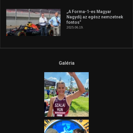
Az extrém időjárás és az
aszály következményeire hívja
fel a figyelmet Litkai Gergely
és a Greenpeace közös
híradója
2025.08.14.
Ne csak nézd, lásd is a focit! –
itt a Tippmix Teljes
Terjedelem!
2025.08.05.
„A Forma-1-es Magyar
Nagydíj az egész nemzetnek
fontos”
2025.06.19.