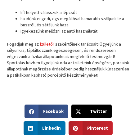
lift helyett válasszuk a lépcsőt
ha időnk engedi, egy megállóval hamarabb szálljunk le a
buszról, és sétáljunk haza
igyekezzünk mellőzni az autó használatát
Fogadjuk meg az
Ízületőr
szakértőinek tanácsait! Ügyeljünk a
súlyunkra, táplálkozzunk egészségesen, és rendszeresen
végezzünk a fizikai állapotunknak megfelelő testmozgást!
Sportolás közben figyeljünk oda az ízületeink épségére, porcaink
állapotának megőrzése érdekében pedig használjuk kúraszerűen
a patikákban kapható porcépítő készítményeket!
S
S
Facebook
Twitter
h
h
a
a
S
S
r
r
Linkedin
Pinterest
h
h
e
e
a
a
o
o