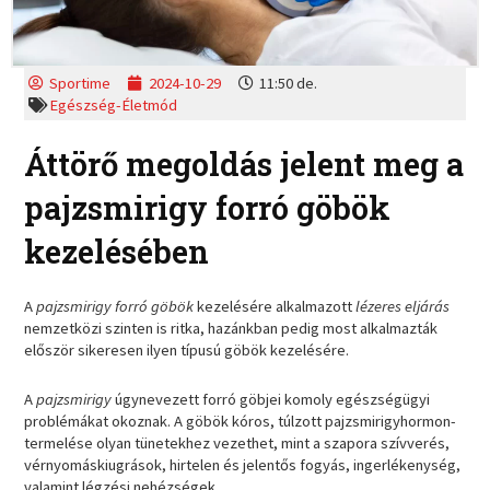
Sportime
2024-10-29
11:50 de.
Egészség-Életmód
Áttörő megoldás jelent meg a
pajzsmirigy forró göbök
kezelésében
A
pajzsmirigy forró göbök
kezelésére alkalmazott
lézeres eljárás
nemzetközi szinten is ritka, hazánkban pedig most alkalmazták
először sikeresen ilyen típusú göbök kezelésére.
A
pajzsmirigy
úgynevezett forró göbjei komoly egészségügyi
problémákat okoznak. A göbök kóros, túlzott pajzsmirigyhormon-
termelése olyan tünetekhez vezethet, mint a szapora szívverés,
vérnyomáskiugrások, hirtelen és jelentős fogyás, ingerlékenység,
valamint légzési nehézségek.