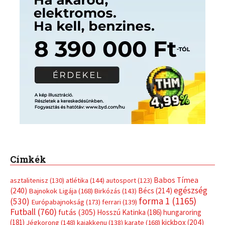
Címkék
Babos Tímea
asztalitenisz
(130)
atlétika
(144)
autosport
(123)
egészség
(240)
Bécs
(214)
Bajnokok Ligája
(168)
Birkózás
(143)
forma 1
(1165)
(530)
Európabajnokság
(173)
ferrari
(139)
Futball
(760)
futás
(305)
Hosszú Katinka
(186)
hungaroring
(181)
kickbox
(204)
Jégkorong
(148)
kajakkenu
(138)
karate
(168)