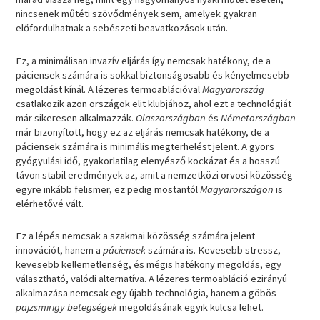
nincsenek műtéti szövődmények sem, amelyek gyakran
előfordulhatnak a sebészeti beavatkozások után.
Ez, a minimálisan invazív eljárás így nemcsak hatékony, de a
páciensek számára is sokkal biztonságosabb és kényelmesebb
megoldást kínál. A lézeres termoablációval
Magyarország
csatlakozik azon országok elit klubjához, ahol ezt a technológiát
már sikeresen alkalmazzák.
Olaszországban
és
Németországban
már bizonyított, hogy ez az eljárás nemcsak hatékony, de a
páciensek számára is minimális megterhelést jelent. A gyors
gyógyulási idő, gyakorlatilag elenyésző kockázat és a hosszú
távon stabil eredmények az, amit a nemzetközi orvosi közösség
egyre inkább felismer, ez pedig mostantól
Magyarországon
is
elérhetővé vált.
Ez a lépés nemcsak a szakmai közösség számára jelent
innovációt, hanem a
páciensek
számára is. Kevesebb stressz,
kevesebb kellemetlenség, és mégis hatékony megoldás, egy
választható, valódi alternatíva. A lézeres termoabláció ezirányú
alkalmazása nemcsak egy újabb technológia, hanem a göbös
pajzsmirigy betegségek
megoldásának egyik kulcsa lehet.