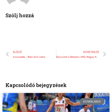
n
s
t
Szólj hozzá
Előző
K
ELŐZŐ
KÖVETKEZŐ
Aranylabda – Rodri első sikere
Búcsúzott a Debrecen a MOL Magyar Kupában
Kapcsolódó bejegyzések
KOSÁRLABDA