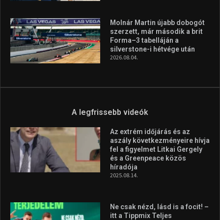
Molnár Martin újabb dobogót
szerzett, már második a brit
Forma–3 tabelláján a
silverstone-i hétvége után
2026.08.04.
A legfrissebb videók
Az extrém időjárás és az
aszály következményeire hívja
fel a figyelmet Litkai Gergely
és a Greenpeace közös
híradója
2025.08.14.
Ne csak nézd, lásd is a focit! –
itt a Tippmix Teljes