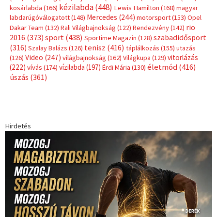
kézilabda
(448)
kosárlabda
(166)
Lewis Hamilton
(168)
magyar
Mercedes
(244)
labdarúgóválogatott
(148)
motorsport
(153)
Opel
rio
Dakar Team
(132)
Rali Világbajnokság
(122)
Rendezvény
(142)
sport
(438)
2016
(373)
szabadidősport
Sportime Magazin
(128)
(316)
tenisz
(416)
Szalay Balázs
(126)
táplálkozás
(155)
utazás
Video
(247)
vitorlázás
(126)
világbajnokság
(162)
Világkupa
(129)
életmód
(416)
(222)
vívás
(174)
vízilabda
(197)
Érdi Mária
(130)
úszás
(361)
Hirdetés