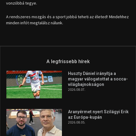
vonzóbbá tegye.
A rendszeres mozgás és a sport jobbá teheti az életed! Mindehhez
minden infót megtalálsz nálunk.
A legfrissebb hírek
Huszty Dániel irányítja a
magyar válogatottat a socca-
világbajnokságon
2026.08.07.
Aranyérmet nyert Szilágyi Erik
az Európa-kupán
2026.08.05.