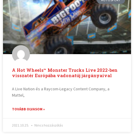
A Hot Wheels™ Monster Trucks Live 2022-ben
visszatér Európába vadonatúj járgányaival
A Live Nation és a Raycom-Legacy Content Company, a
Mattel,
TOVÁBB OLVASOM »
2021.10.25.
Nincs hozzászólás