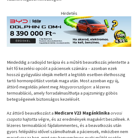
Hirdetés
Mindeddig a radiojód terápia és a műtéti beavatkozás jelentette a
két fő kezelési opciót a páciensek számára – azonban ezek
hosszú gyógyulási idejük mellett a legtöbb esetben élethosszig
tartó hormonpótlást vontak maga után. Most azonban egy új,
áttörő megoldás jelent meg
Magyarországon
: a lézeres
termoabláció, amely forradalmasíthatja a pajzsmirigy göbös
betegségeinek biztonságos kezelését.
Az áttörő beavatkozást a
Medicare V23 Magánklinika
orvosi
csapata
hajtotta végre, és az eredmények magukért beszélnek. A
lézeres termoabláció fájdalommentes, és a beavatkozás után
gyors felépülési idővel számolhatnak a páciensek, miközben nem
marad vissza heg, mint egy hagyományos nyaki műtét esetén,