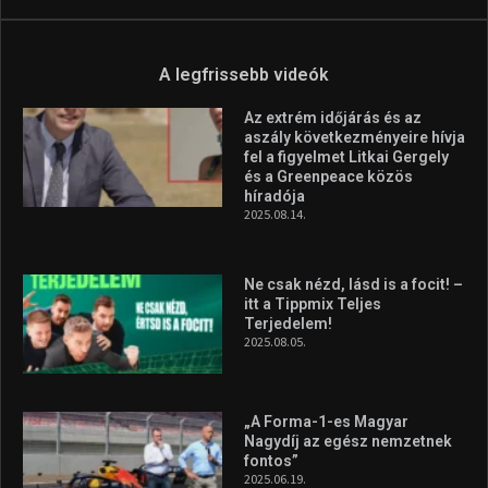
Molnár Martin újabb dobogót
szerzett, már második a brit
Forma–3 tabelláján a
silverstone-i hétvége után
2026.08.04.
Megvan a magyar négyes a
Hungarian Darts Trophyra
2026.07.31.
A legfrissebb videók
Az extrém időjárás és az
aszály következményeire hívja
fel a figyelmet Litkai Gergely
és a Greenpeace közös