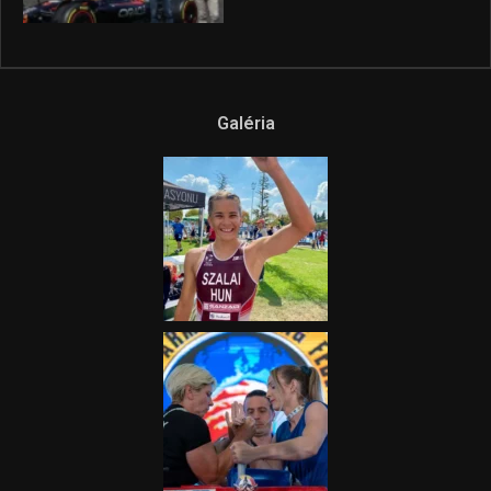
híradója
2025.08.14.
Ne csak nézd, lásd is a focit! –
itt a Tippmix Teljes
Terjedelem!
2025.08.05.
„A Forma-1-es Magyar
Nagydíj az egész nemzetnek
fontos”
2025.06.19.
Galéria