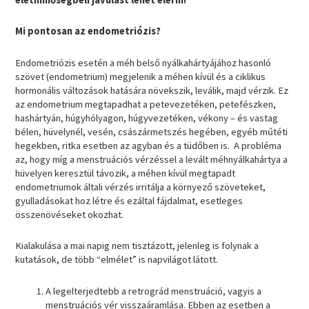
Mi pontosan az endometriózis?
Endometriózis esetén a méh belső nyálkahártyájához hasonló
szövet (endometrium) megjelenik a méhen kívül és a ciklikus
hormonális változások hatására növekszik, leválik, majd vérzik. Ez
az endometrium megtapadhat a petevezetéken, petefészken,
hashártyán, húgyhólyagon, húgyvezetéken, vékony – és vastag
bélen, hüvelynél, vesén, császármetszés hegében, egyéb műtéti
hegekben, ritka esetben az agyban és a tüdőben is. A probléma
az, hogy míg a menstruációs vérzéssel a levált méhnyálkahártya a
hüvelyen keresztül távozik, a méhen kívül megtapadt
endometriumok általi vérzés irritálja a környező szöveteket,
gyulladásokat hoz létre és ezáltal fájdalmat, esetleges
összenövéseket okozhat.
Kialakulása a mai napig nem tisztázott, jelenleg is folynak a
kutatások, de több “elmélet” is napvilágot látott.
A legelterjedtebb a retrográd menstruáció, vagyis a
menstruációs vér visszaáramlása. Ebben az esetben a