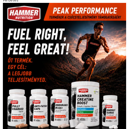
(181)
kickbox
(204)
Jégkorong
(148)
kajakkenu
(138)
karate
(168)
kézilabda
(448)
kosárlabda
(166)
Lewis Hamilton
(168)
magyar
Mercedes
(244)
labdarúgóválogatott
(148)
motorsport
(153)
Opel
rio
Dakar Team
(132)
Rali Világbajnokság
(122)
Rendezvény
(142)
sport
(438)
2016
(373)
szabadidősport
Sportime Magazin
(128)
(316)
tenisz
(416)
Szalay Balázs
(126)
táplálkozás
(155)
utazás
Video
(247)
vitorlázás
(126)
világbajnokság
(162)
Világkupa
(129)
életmód
(416)
(222)
vívás
(174)
vízilabda
(197)
Érdi Mária
(130)
úszás
(361)
Hirdetés