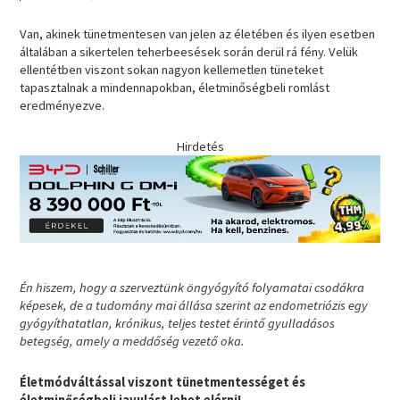
Van, akinek tünetmentesen van jelen az életében és ilyen esetben
általában a sikertelen teherbeesések során derül rá fény. Velük
ellentétben viszont sokan nagyon kellemetlen tüneteket
tapasztalnak a mindennapokban, életminőségbeli romlást
eredményezve.
Hirdetés
Én hiszem, hogy a szerveztünk öngyógyító folyamatai csodákra
képesek, de a tudomány mai állása szerint az endometriózis egy
gyógyíthatatlan, krónikus, teljes testet érintő gyulladásos
betegség, amely a meddőség vezető oka.
Életmódváltással viszont tünetmentességet és
életminőségbeli javulást lehet elérni!