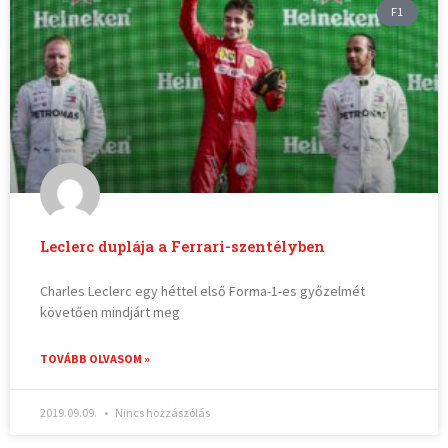
F1
Leclerc duplája a Ferrari-szentélyben
Charles Leclerc egy héttel első Forma-1-es győzelmét
követően mindjárt meg
TOVÁBB OLVASOM »
2019.09.09.
Nincs hozzászólás