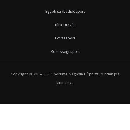
Futás
Kerékpár
Extrém Sportok
Fitnesz
Egyéb szabadidősport
Túra-Utazás
Lovassport