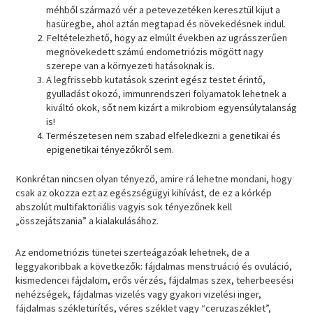
méhből származó vér a petevezetéken keresztül kijut a
hasüregbe, ahol aztán megtapad és növekedésnek indul.
Feltételezhető, hogy az elmúlt években az ugrásszerűen
megnövekedett számú endometriózis mögött nagy
szerepe van a környezeti hatásoknak is.
A legfrissebb kutatások szerint egész testet érintő,
gyulladást okozó, immunrendszeri folyamatok lehetnek a
kiváltó okok, sőt nem kizárt a mikrobiom egyensúlytalanság
is!
Természetesen nem szabad elfeledkezni a genetikai és
epigenetikai tényezőkről sem.
Konkrétan nincsen olyan tényező, amire rá lehetne mondani, hogy
csak az okozza ezt az egészségügyi kihívást, de ez a kórkép
abszolút multifaktoriális vagyis sok tényezőnek kell
„összejátszania” a kialakulásához.
Az endometriózis tünetei szerteágazóak lehetnek, de a
leggyakoribbak a következők: fájdalmas menstruáció és ovuláció,
kismedencei fájdalom, erős vérzés, fájdalmas szex, teherbeesési
nehézségek, fájdalmas vizelés vagy gyakori vizelési inger,
fájdalmas székletürítés, véres széklet vagy “ceruzaszéklet”,