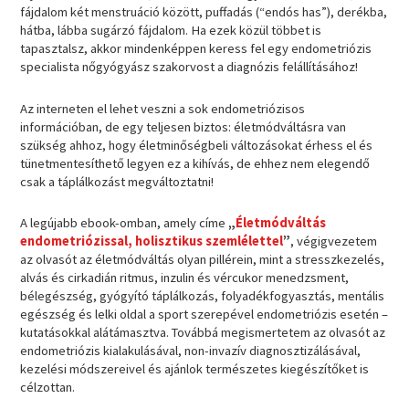
fájdalom két menstruáció között, puffadás (“endós has”), derékba,
hátba, lábba sugárzó fájdalom. Ha ezek közül többet is
tapasztalsz, akkor mindenképpen keress fel egy endometriózis
specialista nőgyógyász szakorvost a diagnózis felállításához!
Az interneten el lehet veszni a sok endometriózisos
információban, de egy teljesen biztos: életmódváltásra van
szükség ahhoz, hogy életminőségbeli változásokat érhess el és
tünetmentesíthető legyen ez a kihívás, de ehhez nem elegendő
csak a táplálkozást megváltoztatni!
A legújabb ebook-omban, amely címe
„
Életmódváltás
endometriózissal, holisztikus szemlélettel
”
, végigvezetem
az olvasót az életmódváltás olyan pillérein, mint a stresszkezelés,
alvás és cirkadián ritmus, inzulin és vércukor menedzsment,
bélegészség, gyógyító táplálkozás, folyadékfogyasztás, mentális
egészség és lelki oldal a sport szerepével endometriózis esetén –
kutatásokkal alátámasztva. Továbbá megismertetem az olvasót az
endometriózis kialakulásával, non-invazív diagnosztizálásával,
kezelési módszereivel és ajánlok természetes kiegészítőket is
célzottan.