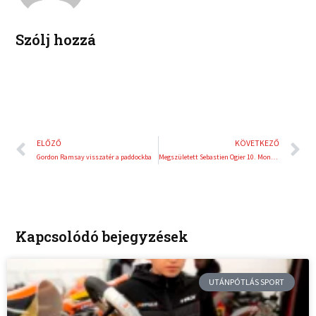
n
s
t
Szólj hozzá
Előző
K
ELŐZŐ
KÖVETKEZŐ
Gordon Ramsay visszatér a paddockba
Megszületett Sebastien Ogier 10. Monte-győzelme
Kapcsolódó bejegyzések
UTÁNPÓTLÁS SPORT