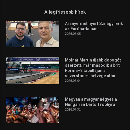
Túl a 18. X-en és rendezvények százain a Sportime Magazinnak
továbbra is a legfőbb célja, hogy a mindenki sportját minél
vonzóbbá tegye.
A rendszeres mozgás és a sport jobbá teheti az életed! Mindehhez
minden infót megtalálsz nálunk.
A legfrissebb hírek
Aranyérmet nyert Szilágyi Erik
az Európa-kupán
2026.08.05.