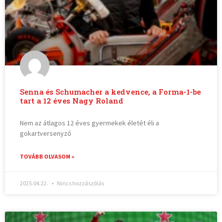
Senna és Schumacher a kedvence, a Forma-1-be
tart a 12 éves Nagy Roland
Nem az átlagos 12 éves gyermekek életét éli a
gokartversenyző
TOVÁBB OLVASOM »
2025.04.22.
Nincs hozzászólás