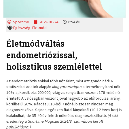
Sportime
2025-01-24
6:54 du.
Egészség-Életmód
Életmódváltás
endometriózissal,
holisztikus szemlélettel
Az endometriózis sokkal több nőt érint, mint azt gondolnád! A
statisztikai adatok alapján
Magyarországon
a termékeny korú nők
10%-a, körülbelül 200.000, világviszonylatban viszont 176 millió nő
érintett! A valóságban viszont jóval nagyobb az előfordulási arány,
körülbelül 20%. Ráadásul 10-ből 7 nőnél biztosan nincsen még
diagnosztizálva. Sajnos egészen fiatal lányoknál (10-12 éves kor) is
kialakulhat, de 35-40 év feletti nőknél is diagnosztizálható.
(A cikk
eredetileg a Sportime Magazin 2024/3. számában került
publikálásra.)