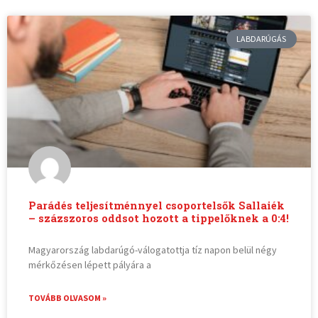
LABDARÚGÁS
Parádés teljesítménnyel csoportelsők Sallaiék
– százszoros oddsot hozott a tippelőknek a 0:4!
Magyarország labdarúgó-válogatottja tíz napon belül négy
mérkőzésen lépett pályára a
TOVÁBB OLVASOM »