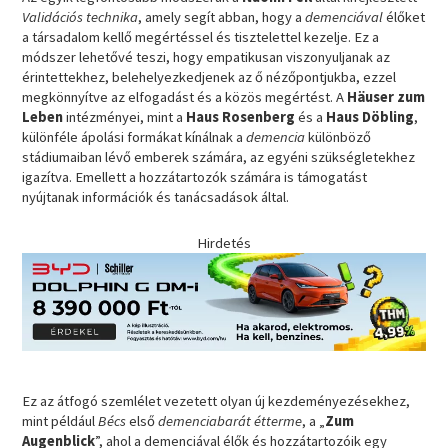
Validációs technika
, amely segít abban, hogy a
demenciával
élőket
a társadalom kellő megértéssel és tisztelettel kezelje. Ez a
módszer lehetővé teszi, hogy empatikusan viszonyuljanak az
érintettekhez, belehelyezkedjenek az ő nézőpontjukba, ezzel
megkönnyítve az elfogadást és a közös megértést. A
Häuser zum
Leben
intézményei, mint a
Haus Rosenberg
és a
Haus Döbling
,
különféle ápolási formákat kínálnak a
demencia
különböző
stádiumaiban lévő emberek számára, az egyéni szükségletekhez
igazítva. Emellett a hozzátartozók számára is támogatást
nyújtanak információk és tanácsadások által.
Hirdetés
Ez az átfogó szemlélet vezetett olyan új kezdeményezésekhez,
mint például
Bécs
első
demenciabarát étterme
, a „
Zum
Augenblick
”, ahol a demenciával élők és hozzátartozóik egy