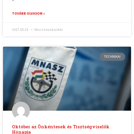
TOVÁBB OLVASOM »
2017.05.25.
Nincs hozzászólás
TECHNIKAI
Október az Önkéntesek és Tisztségviselők
Hónapja