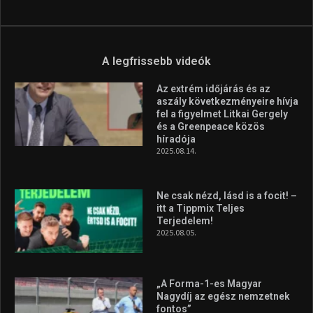
A legfrissebb videók
Az extrém időjárás és az
aszály következményeire hívja
fel a figyelmet Litkai Gergely
és a Greenpeace közös
híradója
2025.08.14.
Ne csak nézd, lásd is a focit! –
itt a Tippmix Teljes
Terjedelem!
2025.08.05.
„A Forma-1-es Magyar
Nagydíj az egész nemzetnek
fontos”