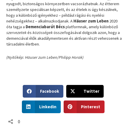
nyugodt, biztonságos környezetben vacsorázhatnak. Az étterem
személyzete speciálisan képzett, és az ételek is úgy készülnek,
hogy a különböző igényekhez – például rágási és nyelési
nehézségekhez – alkalmazkodjanak. A
Häuser zum Leben
2020
óta tagja a
Demenciabarát Bécs
platformnak, amely különböző
szervezetek
és
közösségek
összefogásával dolgozik azon, hogy a
demenciával élők akadálymentesen és aktívan részt vehessenek a
társadalmi életben.
(Nyitókép: Häuser zum Leben/Philipp Horak)
S
S
Facebook
Twitter
h
h
a
a
S
S
r
r
Linkedin
Pinterest
h
h
e
e
a
a
o
o
r
r
0
n
n
e
e
f
t