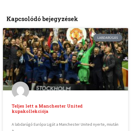
Kapcsolódó bejegyzések
LABDARÚGÁS
Teljes lett a Manchester United
kupakollekciója
A labdarúgó Európa Ligát a Manchester United nyerte, miután
a