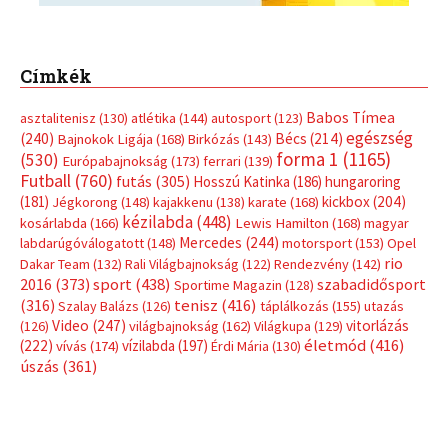
Címkék
Babos Tímea
asztalitenisz
(130)
atlétika
(144)
autosport
(123)
egészség
(240)
Bécs
(214)
Bajnokok Ligája
(168)
Birkózás
(143)
forma 1
(1165)
(530)
Európabajnokság
(173)
ferrari
(139)
Futball
(760)
futás
(305)
Hosszú Katinka
(186)
hungaroring
(181)
kickbox
(204)
Jégkorong
(148)
kajakkenu
(138)
karate
(168)
kézilabda
(448)
kosárlabda
(166)
Lewis Hamilton
(168)
magyar
Mercedes
(244)
labdarúgóválogatott
(148)
motorsport
(153)
Opel
rio
Dakar Team
(132)
Rali Világbajnokság
(122)
Rendezvény
(142)
sport
(438)
2016
(373)
szabadidősport
Sportime Magazin
(128)
(316)
tenisz
(416)
Szalay Balázs
(126)
táplálkozás
(155)
utazás
Video
(247)
vitorlázás
(126)
világbajnokság
(162)
Világkupa
(129)
életmód
(416)
(222)
vívás
(174)
vízilabda
(197)
Érdi Mária
(130)
úszás
(361)