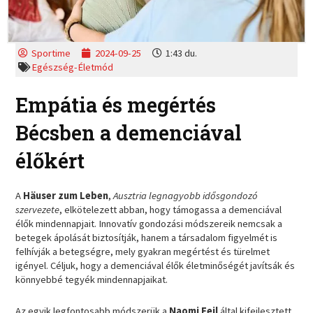
Sportime
2024-09-25
1:43 du.
Egészség-Életmód
Empátia és megértés
Bécsben a demenciával
élőkért
A
Häuser zum Leben
,
Ausztria
legnagyobb idősgondozó
szervezete
, elkötelezett abban, hogy támogassa a demenciával
élők mindennapjait. Innovatív gondozási módszereik nemcsak a
betegek ápolását biztosítják, hanem a társadalom figyelmét is
felhívják a betegségre, mely gyakran megértést és türelmet
igényel. Céljuk, hogy a demenciával élők életminőségét javítsák és
könnyebbé tegyék mindennapjaikat.
Az egyik legfontosabb módszerük a
Naomi Feil
által kifejlesztett