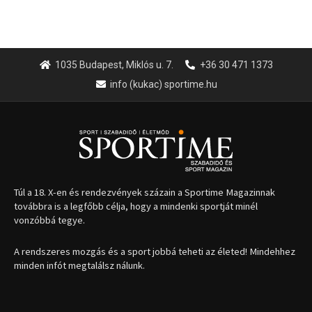
1035 Budapest, Miklós u. 7.
+36 30 471 1373
info (kukac) sportime.hu
Túl a 18. X-en és rendezvények százain a Sportime Magazinnak
továbbra is a legfőbb célja, hogy a mindenki sportját minél
vonzóbbá tegye.
A rendszeres mozgás és a sport jobbá teheti az életed! Mindehhez
minden infót megtalálsz nálunk.