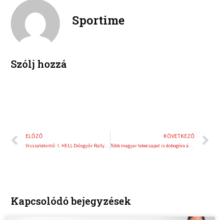
k
t
o
r
e
e
Sportime
k
d
r
i
e
n
s
t
Szólj hozzá
Előző
K
ELŐZŐ
KÖVETKEZŐ
Visszatekintő: I. HELL Diósgyőr Rally – ORB2 – Görög Péter – Mózes Máté
Több magyar tekecsapat is dobogóra állt az európai kupákban
Kapcsolódó bejegyzések