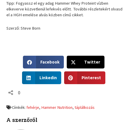
Tipp: Fogyassz el egy adag Hammer Whey Proteint vízben
elkeverve közvetlenül lefekvés előtt. További részletekért olvasd
el a HGH emelése alvás közben című cikket.
Szerző: Steve Born
S
S
Facebook
Twitter
h
h
a
a
S
S
r
r
Linkedin
Pinterest
h
h
e
e
a
a
o
o
r
r
0
n
n
e
e
f
t
o
o
a
w
Címkék:
fehérje
,
Hammer Nutrition
,
táplálkozás
n
n
c
i
l
p
e
t
A szerzőről
i
i
b
t
n
n
o
e