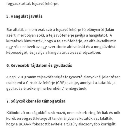
fogyasztottak tejsavófehérjét.
5. Hangulat javulás
Bár általában nem esik szó a tejsavófehérje fő előnyeiről (talán
azért, mert olyan sok), a tejsavófehérje javítja a hangulatot. A
kutatások kimutatták, hogy a tejsavófehérje, az alfa-laktalbumin
egy része növeli az agy szerotonin aktivitását és a megküzdési
képességet, és javítja a hangulatot stresszhelyzetben.
6. Kevesebb fájdalom és gyulladás
A napi 20+ gramm tejsavófehérjét fogyasztó alanyoknál jelentősen
csökkent a C-reaktív fehérje (CRP) szintje, amelyet a kutatók „a
gyulladás érzékeny markereként” emlegetnek.
7. Súlycsökkentés támogatása
Különböző országokból származó, nem cukorbeteg férfiak és nők
körében végzett kiterjedt tanulmányban a kutatók azt találták,
hogy a BCAA-k fokozott bevitele a túlsúly alacsonyabb korrigált