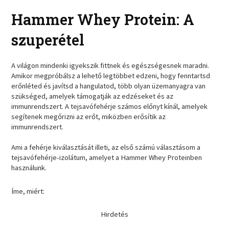
Hammer Whey Protein: A
szuperétel
A világon mindenki igyekszik fittnek és egészségesnek maradni.
Amikor megpróbálsz a lehető legtöbbet edzeni, hogy fenntartsd
erőnléted és javítsd a hangulatod, több olyan üzemanyagra van
szükséged, amelyek támogatják az edzéseket és az
immunrendszert. A tejsavófehérje számos előnyt kínál, amelyek
segítenek megőrizni az erőt, miközben erősítik az
immunrendszert.
Ami a fehérje kiválasztását illeti, az első számú választásom a
tejsavófehérje-izolátum, amelyet a Hammer Whey Proteinben
használunk.
Íme, miért:
Hirdetés