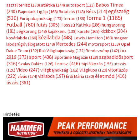
Babos Tímea
asztalitenisz
(130)
atlétika
(144)
autosport
(123)
egészség
(240)
Bécs
(214)
Bajnokok Ligája
(168)
Birkózás
(143)
forma 1
(1165)
(530)
Európabajnokság
(173)
ferrari
(139)
Futball
(760)
futás
(305)
Hosszú Katinka
(186)
hungaroring
(181)
kickbox
(204)
Jégkorong
(148)
kajakkenu
(138)
karate
(168)
kézilabda
(448)
kosárlabda
(166)
Lewis Hamilton
(168)
magyar
Mercedes
(244)
labdarúgóválogatott
(148)
motorsport
(153)
Opel
rio
Dakar Team
(132)
Rali Világbajnokság
(122)
Rendezvény
(142)
sport
(438)
2016
(373)
szabadidősport
Sportime Magazin
(128)
(316)
tenisz
(416)
Szalay Balázs
(126)
táplálkozás
(155)
utazás
Video
(247)
vitorlázás
(126)
világbajnokság
(162)
Világkupa
(129)
életmód
(416)
(222)
vívás
(174)
vízilabda
(197)
Érdi Mária
(130)
úszás
(361)
Hirdetés