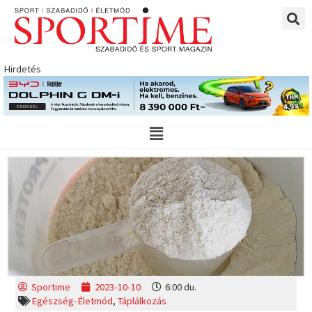
Skip
to
content
Hirdetés
Main
Menu
Sportime
2023-10-10
6:00 du.
Egészség-Életmód
,
Táplálkozás