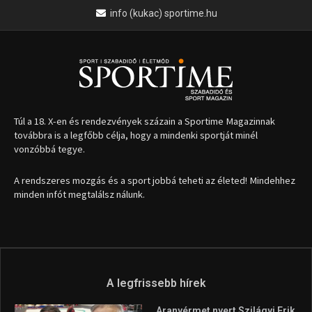
info (kukac) sportime.hu
Túl a 18. X-en és rendezvények százain a Sportime Magazinnak
továbbra is a legfőbb célja, hogy a mindenki sportját minél
vonzóbbá tegye.
A rendszeres mozgás és a sport jobbá teheti az életed! Mindehhez
minden infót megtalálsz nálunk.
A legfrissebb hírek
Aranyérmet nyert Szilágyi Erik