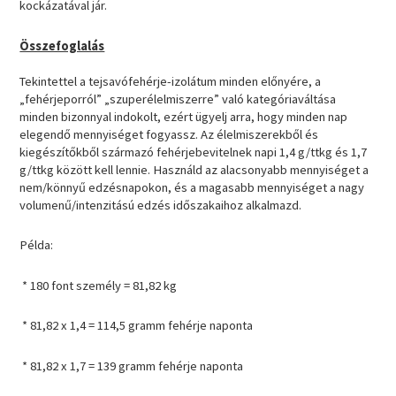
kockázatával jár.
Összefoglalás
Tekintettel a tejsavófehérje-izolátum minden előnyére, a
„fehérjeporról” „szuperélelmiszerre” való kategóriaváltása
minden bizonnyal indokolt, ezért ügyelj arra, hogy minden nap
elegendő mennyiséget fogyassz. Az élelmiszerekből és
kiegészítőkből származó fehérjebevitelnek napi 1,4 g/ttkg és 1,7
g/ttkg között kell lennie. Használd az alacsonyabb mennyiséget a
nem/könnyű edzésnapokon, és a magasabb mennyiséget a nagy
volumenű/intenzitású edzés időszakaihoz alkalmazd.
Példa:
* 180 font személy = 81,82 kg
* 81,82 x 1,4 = 114,5 gramm fehérje naponta
* 81,82 x 1,7 = 139 gramm fehérje naponta