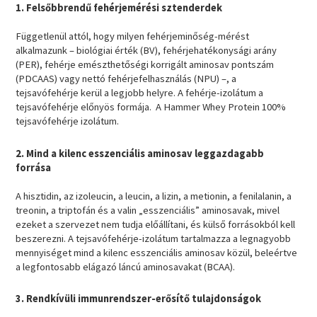
1. Felsőbbrendű fehérjemérési sztenderdek
Függetlenül attól, hogy milyen fehérjeminőség-mérést
alkalmazunk – biológiai érték (BV), fehérjehatékonysági arány
(PER), fehérje emészthetőségi korrigált aminosav pontszám
(PDCAAS) vagy nettó fehérjefelhasználás (NPU) –, a
tejsavófehérje kerül a legjobb helyre. A fehérje-izolátum a
tejsavófehérje előnyös formája. A Hammer Whey Protein 100%
tejsavófehérje izolátum.
2. Mind a kilenc esszenciális aminosav leggazdagabb
forrása
A hisztidin, az izoleucin, a leucin, a lizin, a metionin, a fenilalanin, a
treonin, a triptofán és a valin „esszenciális” aminosavak, mivel
ezeket a szervezet nem tudja előállítani, és külső forrásokból kell
beszerezni. A tejsavófehérje-izolátum tartalmazza a legnagyobb
mennyiséget mind a kilenc esszenciális aminosav közül, beleértve
a legfontosabb elágazó láncú aminosavakat (BCAA).
3. Rendkívüli immunrendszer-erősítő tulajdonságok