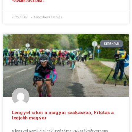
TOVÁBB OLVASOM »
2025.10.07.
Nincs hozzászólás
KERÉKPÁR
Lengyel siker a magyar szakaszon, Filutás a
legjobb magyar
A lengyel Kamil Zielinski győzött a V4 kerékpárverseny