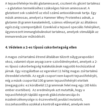
A tejsavófehérje kiváló glutaminsavat, ciszteint és glicint tartalmaz
– a glutation termeléséhez szükséges három aminosavat. A
glutationt sok szakértő az első számú antioxidánsnak tartja. Egy
másik aminosav, amelyet a Hammer Whey Proteinhez adnak, a
glutamin (6 gramm kanalanként), számos előnnyel jár az általános
egészség szempontjából. Ezenkívül a tejsavó speciális fehérjéket,
úgynevezett immunglobulinokat tartalmaz, amelyek stimulálják az
immunrendszer működését.
4. Védelem a 2-es típusú cukorbetegség ellen
A magas zsírtartalmú étrend általában túlzott súlygyarapodást
okoz, valamint olyan anyagcsere-szövődményeket, amelyek a 2-
es típusú cukorbetegség kialakulásának nagyobb kockázatával
járnak. Egy vizsgálatban az egereket 11 hétig magas zsírtartalmú
étrenddel etették. Az egyik csoport nem kapott tejsavófehérjét,
míg a másik csoporttal 100 gramm tejsavófehérjét etettek
(megjegyzés: ez körülbelül 12 grammnak felel meg egy 165 kilós
ember esetében). Az eredmények azt mutatták, hogy a
tejsavófehérjét tápláló egerek glükóztoleranciája és
inzulinérzékenysége is észrevehető javulást mutatott,
összehasonlítva azokkal a kontroll egerekkel, amelyek nem