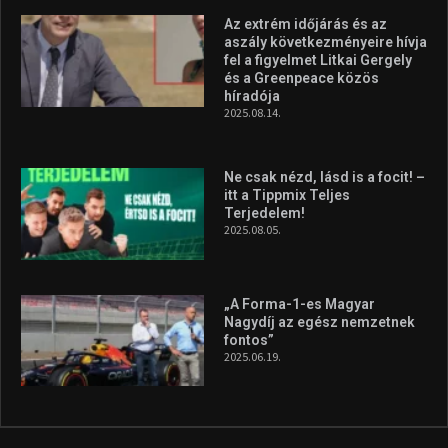
Az extrém időjárás és az
aszály következményeire hívja
fel a figyelmet Litkai Gergely
és a Greenpeace közös
híradója
2025.08.14.
Ne csak nézd, lásd is a focit! –
itt a Tippmix Teljes
Terjedelem!
2025.08.05.
„A Forma-1-es Magyar
Nagydíj az egész nemzetnek
fontos”
2025.06.19.