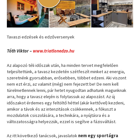
Tavaszi edzések és edzőversenyek
Tóth Viktor –
www.triatlonedzo.hu
Az alapozó téli időszak után, ha minden tervet megfelelően
teljesítettünk, a tavasz kezdetén szétfeszít minket az energia,
szeretnénk gyorsabban, erősebben, többet edzeni. Aki viszont
nem ezt érzi, az valamit (még) nem fejezett be! De nem kell
türelmetlennek lenni, pár hetet nyugodtan adhatunk magunknak
arra, hogy a tavasz elején is folytassuk az alapozást. Az új
időszakot érdemes egy feltöltő héttel (akár kettővel) kezdeni,
amikor a távok és az intenzitások csökkennek, a fókuszt a
mozdulatok csiszolására, a technikára, a nyújtásra és a
változatosságra helyezzük, ezzel is segítve a fázisváltást.
Az itt következő tanácsok, javaslatok
nem egy sportágra