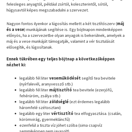
felesleges anyagtól, például zsírtól, koleszterintől, sótól,
húgysavtól képes megszabadulni a szervezet.
Nagyon fontos ilyenkor a lúgosítás mellett a két tisztítószerv (
máj
és a vese
) munkájának segítése is. Egy böjtnapon mindenképpen
előnyös, ha a szervezetbe olyan anyagok is bekerülnek, amelyek a
máj és a vese munkáját támogatják, valamint a vér tisztulását
elősegítik, és lúgosítanak.
Ennek tükrében egy teljes böjtnap a következőképpen
nézhet ki:
legalább fél liter
veseműködését
segítő tea bevitele
(nyírfalevél, aranyvessző stb.)
legalább fél liter
májtisztító
tea bevitele (ezerjófű,
fehérüröm, zsálya stb.)
legalább fél liter
zöldséglé
(ezt érdemes legalább
háromfelé szétosztani)
legalább egy liter
vértisztító
tea elfogyasztása. (csalán,
körömvirág, gyermekláncfű)
ezenfelül a tiszta víz jöhet szóba (sima csapvíz
semmiképpen nem javasolt)