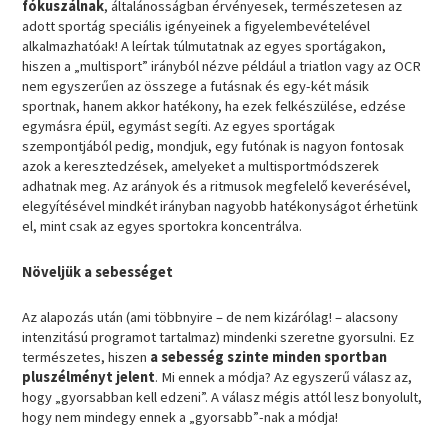
fókuszálnak
, általánosságban érvényesek, természetesen az
adott sportág speciális igényeinek a figyelembevételével
alkalmazhatóak! A leírtak túlmutatnak az egyes sportágakon,
hiszen a „multisport” irányból nézve például a triatlon vagy az OCR
nem egyszerűen az összege a futásnak és egy-két másik
sportnak, hanem akkor hatékony, ha ezek felkészülése, edzése
egymásra épül, egymást segíti. Az egyes sportágak
szempontjából pedig, mondjuk, egy futónak is nagyon fontosak
azok a keresztedzések, amelyeket a multisportmódszerek
adhatnak meg. Az arányok és a ritmusok megfelelő keverésével,
elegyítésével mindkét irányban nagyobb hatékonyságot érhetünk
el, mint csak az egyes sportokra koncentrálva.
Növeljük a sebességet
Az alapozás után (ami többnyire – de nem kizárólag! – alacsony
intenzitású programot tartalmaz) mindenki szeretne gyorsulni. Ez
természetes, hiszen
a sebesség szinte minden sportban
pluszélményt jelent
. Mi ennek a módja? Az egyszerű válasz az,
hogy „gyorsabban kell edzeni”. A válasz mégis attól lesz bonyolult,
hogy nem mindegy ennek a „gyorsabb”-nak a módja!