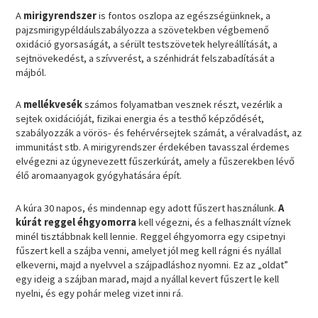
A
mirigyrendszer
is fontos oszlopa az egészségünknek, a
pajzsmirigypéldáulszabályozza a szövetekben végbemenő
oxidáció gyorsaságát, a sérült testszövetek helyreállítását, a
sejtnövekedést, a szívverést, a szénhidrát felszabadítását a
májból.
A
mellékvesék
számos folyamatban vesznek részt, vezérlik a
sejtek oxidációját, fizikai energia és a testhő képződését,
szabályozzák a vörös- és fehérvérsejtek számát, a véralvadást, az
immunitást stb. A mirigyrendszer érdekében tavasszal érdemes
elvégezni az úgynevezett fűszerkúrát, amely a fűszerekben lévő
élő aromaanyagok gyógyhatására épít.
A kúra 30 napos, és mindennap egy adott fűszert használunk.
A
kúrát reggel éhgyomorra
kell végezni, és a felhasznált víznek
minél tisztábbnak kell lennie. Reggel éhgyomorra egy csipetnyi
fűszert kell a szájba venni, amelyet jól meg kell rágni és nyállal
elkeverni, majd a nyelvvel a szájpadláshoz nyomni. Ez az „oldat”
egy ideig a szájban marad, majd a nyállal kevert fűszert le kell
nyelni, és egy pohár meleg vizet inni rá.