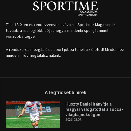
Túl a 18. X-en és rendezvények százain a Sportime Magazinnak
továbbra is a legfőbb célja, hogy a mindenki sportját minél
vonzóbbá tegye.
A rendszeres mozgás és a sport jobbá teheti az életed! Mindehhez
minden infót megtalálsz nálunk.
A legfrissebb hírek
Huszty Dániel irányítja a
magyar válogatottat a socca-
világbajnokságon
2026.08.07.