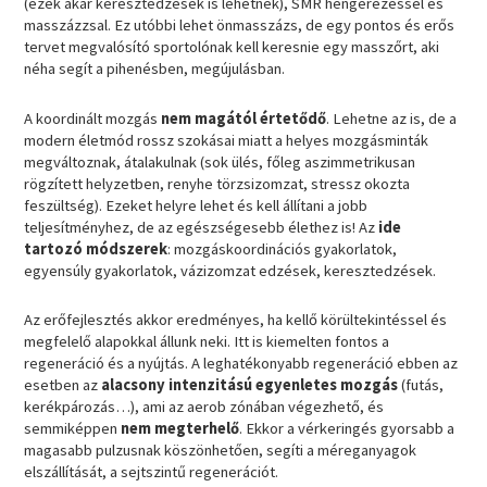
(ezek akár keresztedzések is lehetnek), SMR hengerezéssel és
masszázzsal. Ez utóbbi lehet önmasszázs, de egy pontos és erős
tervet megvalósító sportolónak kell keresnie egy masszőrt, aki
néha segít a pihenésben, megújulásban.
A koordinált mozgás
nem magától értetődő
. Lehetne az is, de a
modern életmód rossz szokásai miatt a helyes mozgásminták
megváltoznak, átalakulnak (sok ülés, főleg aszimmetrikusan
rögzített helyzetben, renyhe törzsizomzat, stressz okozta
feszültség). Ezeket helyre lehet és kell állítani a jobb
teljesítményhez, de az egészségesebb élethez is! Az
ide
tartozó módszerek
: mozgáskoordinációs gyakorlatok,
egyensúly gyakorlatok, vázizomzat edzések, keresztedzések.
Az erőfejlesztés akkor eredményes, ha kellő körültekintéssel és
megfelelő alapokkal állunk neki. Itt is kiemelten fontos a
regeneráció és a nyújtás. A leghatékonyabb regeneráció ebben az
esetben az
alacsony intenzitású egyenletes mozgás
(futás,
kerékpározás…), ami az aerob zónában végezhető, és
semmiképpen
nem megterhelő
. Ekkor a vérkeringés gyorsabb a
magasabb pulzusnak köszönhetően, segíti a méreganyagok
elszállítását, a sejtszintű regenerációt.