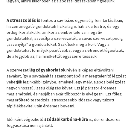
legyen, amire különösen az alapozás időszakában figyeljünk.
A stresszoldás is
fontos a sav-bázis egyensúly fenntartásában,
hiszen anegatív gondolatok fizikailag is hatnak a testre, és egy
ördögi kör alakul ki: amikor az ember tele van negatív
gondolatokkal, savasítja a szervezetét, a savas szervezet pedig
„savanyítja” a gondolatokat. Szakítsuk meg a kört! Vagy a
gondolatokat formáljuk pozitívabbá, vagy az étrendet lúgosítsuk,
de a legjobb az, ha mindkettőt egyszerre tesszük!
A szervezet
légzőgyakorlatok
révén is képes eltávolítani
savakat, így a savtalanítás szempontjából a méregtelenítő légzést
vehetjük leginkább igénybe, amelynél egy mély, alapos belégzést
nagyon hosszú, lassú kilégzés követ. Ezt jó párszor érdemes
megismételni, és napjában akár többször is elvégezni. Ezt főleg
megerőltető testedzés, stresszesebb időszak vagy túlzott
táplálékbevitel után érdemes bevetni.
Időnként végezhető
szódabikarbóna-kúra
is, de rendszeres
fogyasztása nem ajánlott.