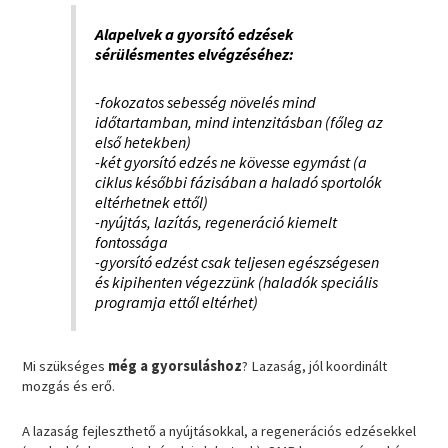
Alapelvek a gyorsító edzések
sérülésmentes elvégzéséhez:
-fokozatos sebesség növelés mind
időtartamban, mind intenzitásban (főleg az
első hetekben)
-két gyorsító edzés ne kövesse egymást (a
ciklus későbbi fázisában a haladó sportolók
eltérhetnek ettől)
-nyújtás, lazítás, regeneráció kiemelt
fontossága
-gyorsító edzést csak teljesen egészségesen
és kipihenten végezzünk (haladók speciális
programja ettől eltérhet)
Mi szükséges
még a gyorsuláshoz
? Lazaság, jól koordinált
mozgás és erő.
A lazaság fejleszthető a nyújtásokkal, a regenerációs edzésekkel