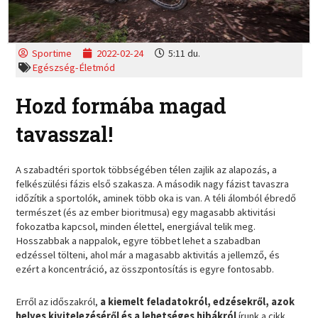
Sportime
2022-02-24
5:11 du.
Egészség-Életmód
Hozd formába magad
tavasszal!
A szabadtéri sportok többségében télen zajlik az alapozás, a
felkészülési fázis első szakasza. A második nagy fázist tavaszra
időzítik a sportolók, aminek több oka is van. A téli álomból ébredő
természet (és az ember bioritmusa) egy magasabb aktivitási
fokozatba kapcsol, minden élettel, energiával telik meg.
Hosszabbak a nappalok, egyre többet lehet a szabadban
edzéssel tölteni, ahol már a magasabb aktivitás a jellemző, és
ezért a koncentráció, az összpontosítás is egyre fontosabb.
Erről az időszakról,
a kiemelt feladatokról, edzésekről, azok
helyes kivitelezéséről és a lehetséges hibákról
írunk a cikk