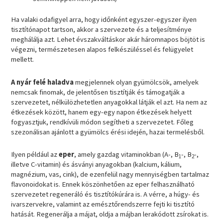
Ha valaki odafigyel arra, hogy időnként egyszer-egyszer ilyen
tisztítónapot tartson, akkor a szervezete és a teljesítménye
meghálálja azt. Lehet évszakváltáskor akár háromnapos böjtöt is
végezni, természetesen alapos felkészüléssel és felügyelet
mellett.
A nyár felé haladva
megjelennek olyan gyümölcsök, amelyek
nemcsak finomak, de jelentősen tisztítják és támogatják a
szervezetet, nélkülözhetetlen anyagokkal látják el azt. Ha nem az
étkezések között, hanem egy-egy napon étkezések helyett
fogyasztjuk, rendkívüli módon segítheti a szervezetet. Főleg
szezonálisan ajánlott a gyümölcs érési idején, hazai termelésből.
Ilyen például az
eper
, amely gazdag vitaminokban (A-, B
-, B
-,
1
2
illetve C-vitamin) és ásványi anyagokban (kalcium, kálium,
magnézium, vas, cink), de ezenfelül nagy mennyiségben tartalmaz
flavonoidokat is. Ennek köszönhetően az eper felhasználható
szervezetet regeneráló és tisztítókúrára is. A vérre, a húgy- és
ivarszervekre, valamint az emésztőrendszerre fejti ki tisztító
hatását. Regenerálja a májat, oldja a májban lerakódott zsírokat is.