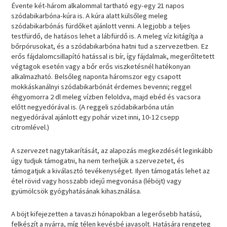
Évente két-három alkalommal tartható egy-egy 21 napos
szódabikarbóna-kúra is. A kúra alatt külsőleg meleg
szódabikarbónás fürdőket ajánlott venni. A legjobb a teljes
testfürdő, de hatásos lehet a lábfürdő is. A meleg víz kitágítja a
bőrpórusokat, és a szódabikarbóna hatni tud a szervezetben. Ez
erős fájdalomcsillapító hatással is bír, így fájdalmak, megerőltetett
végtagok esetén vagy a bőr erős viszketésnél hatékonyan
alkalmazható. Belsőleg naponta háromszor egy csapott
mokkáskanálnyi szódabikarbónát érdemes bevenni; reggel
éhgyomorra 2 dl meleg vízben feloldva, majd ebéd és vacsora
előtt negyedórával is. (A reggeli szódabikarbóna után
negyedórával ajánlott egy pohár vizet inni, 10-12 csepp
citromlével.)
A szervezet nagytakarítását, az alapozás megkezdését leginkább
úgy tudjuk támogatni, ha nem terheljük a szervezetet, és
támogatjuk a kiválasztó tevékenységet. Ilyen támogatás lehet az
étel rövid vagy hosszabb idejű megvonása (léböjt) vagy
gyümölcsök gyógyhatásának kihasználása.
A böjt kifejezetten a tavaszi hónapokban a legerősebb hatású,
felkészít a nyárra, míg télen kevésbé javasolt. Hatására rengeteg