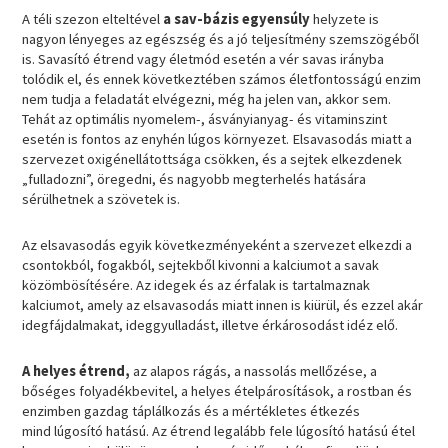
A téli szezon elteltével
a sav-bázis egyensúly
helyzete is
nagyon lényeges az egészség és a jó teljesítmény szemszögéből
is. Savasító étrend vagy életmód esetén a vér savas irányba
tolódik el, és ennek következtében számos életfontosságú enzim
nem tudja a feladatát elvégezni, még ha jelen van, akkor sem.
Tehát az optimális nyomelem-, ásványianyag- és vitaminszint
esetén is fontos az enyhén lúgos környezet. Elsavasodás miatt a
szervezet oxigénellátottsága csökken, és a sejtek elkezdenek
„fulladozni”, öregedni, és nagyobb megterhelés hatására
sérülhetnek a szövetek is.
Az elsavasodás egyik következményeként a szervezet elkezdi a
csontokból, fogakból, sejtekből kivonni a kalciumot a savak
közömbösítésére. Az idegek és az érfalak is tartalmaznak
kalciumot, amely az elsavasodás miatt innen is kiürül, és ezzel akár
idegfájdalmakat, ideggyulladást, illetve érkárosodást idéz elő.
A helyes étrend,
az alapos rágás, a nassolás mellőzése, a
bőséges folyadékbevitel, a helyes ételpárosítások, a rostban és
enzimben gazdag táplálkozás és a mértékletes étkezés
mind lúgosító hatású. Az étrend legalább fele lúgosító hatású étel