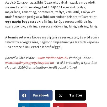
Az első 21 napon az alábbi fűszereket alkalmazzuk a megadott
sorrend szerint, mindegyiket
3 napon
keresztül: zsálya,
majoránna, zellermag, borsmenta, zsálya, kakukkfű, zsálya. Az
utolsó 9 napon pedig az alábbi sorrendben felsorolt fűszereket
egy napig fogyasszuk
: sáfrány, fahéj, szerecsendió-virág,
szerecsendió, sáfrány, szerecsendió-virág, fahéj, sáfrány, fahéj.
A természet ereje képes megújítani a szervezetet, és erőt adni a
feladatok elvégzésére, nagyobb teljesítményre leszünk képesek
– ha persze élünk ezzel a lehetőséggel.
(Szerzők: Tóth Viktor –
www.triatlonedzo.hu
Várhelyi Gábor –
www.napfenyesgyogykozpont
.
hu
– a cikk eredetileg a Sportime
Magazin 2020/2-es számában került
pu
blikálásra)
S
S
Facebook
Twitter
h
h
a
a
S
S
r
r