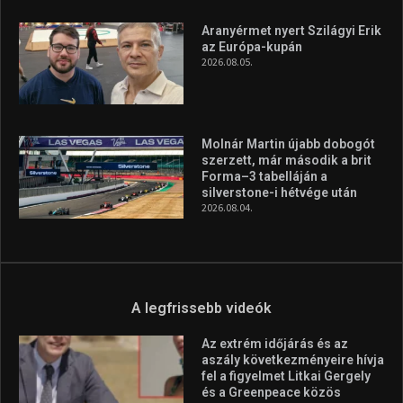
Aranyérmet nyert Szilágyi Erik
az Európa-kupán
2026.08.05.
Molnár Martin újabb dobogót
szerzett, már második a brit
Forma–3 tabelláján a
silverstone-i hétvége után
2026.08.04.
A legfrissebb videók
Az extrém időjárás és az
aszály következményeire hívja
fel a figyelmet Litkai Gergely
és a Greenpeace közös