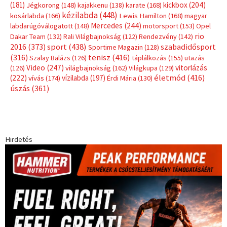
(181)
kickbox
(204)
Jégkorong
(148)
kajakkenu
(138)
karate
(168)
kézilabda
(448)
kosárlabda
(166)
Lewis Hamilton
(168)
magyar
Mercedes
(244)
labdarúgóválogatott
(148)
motorsport
(153)
Opel
rio
Dakar Team
(132)
Rali Világbajnokság
(122)
Rendezvény
(142)
sport
(438)
2016
(373)
szabadidősport
Sportime Magazin
(128)
(316)
tenisz
(416)
Szalay Balázs
(126)
táplálkozás
(155)
utazás
Video
(247)
vitorlázás
(126)
világbajnokság
(162)
Világkupa
(129)
életmód
(416)
(222)
vívás
(174)
vízilabda
(197)
Érdi Mária
(130)
úszás
(361)
Hirdetés