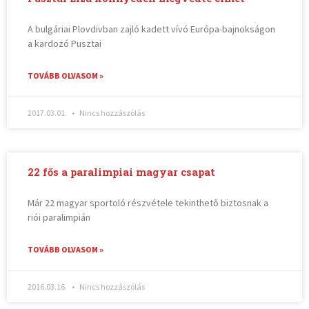
A bulgáriai Plovdivban zajló kadett vívó Európa-bajnokságon
a kardozó Pusztai
TOVÁBB OLVASOM »
2017.03.01.
Nincs hozzászólás
22 fős a paralimpiai magyar csapat
Már 22 magyar sportoló részvétele tekinthető biztosnak a
riói paralimpián
TOVÁBB OLVASOM »
2016.03.16.
Nincs hozzászólás