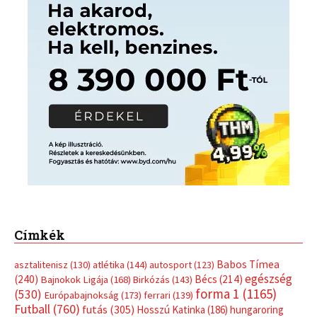
Címkék
Babos Tímea
asztalitenisz
(130)
atlétika
(144)
autosport
(123)
egészség
(240)
Bécs
(214)
Bajnokok Ligája
(168)
Birkózás
(143)
forma 1
(1165)
(530)
Európabajnokság
(173)
ferrari
(139)
Futball
(760)
futás
(305)
Hosszú Katinka
(186)
hungaroring