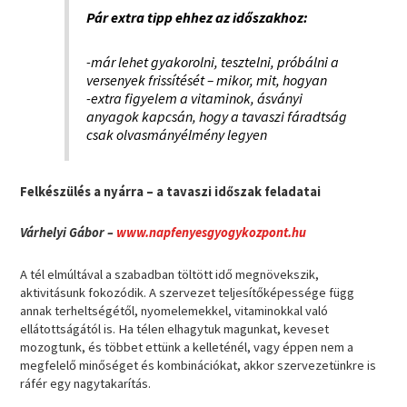
Pár extra tipp ehhez az időszakhoz:
-már lehet gyakorolni, tesztelni, próbálni a
versenyek frissítését – mikor, mit, hogyan
-extra figyelem a vitaminok, ásványi
anyagok kapcsán, hogy a tavaszi fáradtság
csak olvasmányélmény legyen
Felkészülés a nyárra – a tavaszi időszak feladatai
Várhelyi Gábor –
www.napfenyesgyogykozpont.hu
A tél elmúltával a szabadban töltött idő megnövekszik,
aktivitásunk fokozódik. A szervezet teljesítőképessége függ
annak terheltségétől, nyomelemekkel, vitaminokkal való
ellátottságától is. Ha télen elhagytuk magunkat, keveset
mozogtunk, és többet ettünk a kelleténél, vagy éppen nem a
megfelelő minőséget és kombinációkat, akkor szervezetünkre is
ráfér egy nagytakarítás.