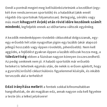
Ennél a pontnál megint meg kell különböztetnünk a kezdőket (egy-
két éve rendszeresen sportolók) és a haladókat (akik ennél
régebb óta sportolnak folyamatosan). Betegség, sérülés vagy
más miatt
kihagyott év(ek) után rövid időre kezdőnek számít
mindenki
, legfeljebb ennek az időtartama változik egyénileg.
A kezdők mindenképpen rövidebb ciklusokkal dolgozzanak, egy-
egy erősebb hét után nyugodtan jöjjön egy lazább (akár alapozó
jellegű hosszabb vagy éppen rövidebb, pihenősebb). Nem kell
aggódni, a fejlődést gyakran éppen a lazább időszak hozza meg, a
túledzettség
ebben a fázisban nagyon könnyen összeszedhető.
Az pedig senkinek nem jó. A haladó sportolók már erősebb
heteket is tehetnek egymás után, de nekik is erősen ajánlott, hogy
a gyorsító/erősítő ciklust különös figyelemmel kísérjék, és inkább
tervezzék alul a terhelést!
Edző irányítása mellett
a fentiek sokkal kifinomultabban
hangolhatóak, de aki magában edz, annak nagyon oda kell figyelnie
a teste (és a lelke) jelzéseire!