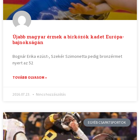
Újabb magyar érmek a birkózók kadet Európa-
bajnokságán
Bognár Erika ezüst-, Szekér Szimonetta pedig bronzérmet
nyert az 52
TOVÁBB OLVASOM »
2016.07.23.
Nincs hozzászólás
EGYÉB CSAPATSPORTOK