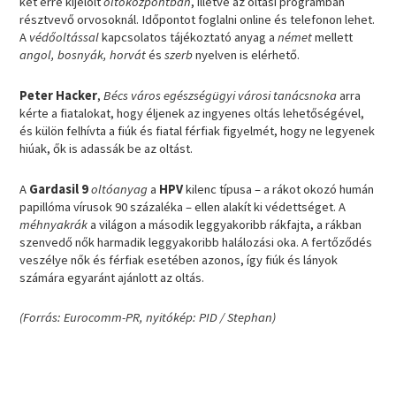
két erre kijelölt
oltóközpontban
, illetve az oltási programban
résztvevő orvosoknál. Időpontot foglalni online és telefonon lehet.
A
védőoltással
kapcsolatos tájékoztató anyag a
német
mellett
angol, bosnyák, horvát
és
szerb
nyelven is elérhető.
Peter Hacker
,
Bécs város egészségügyi városi tanácsnoka
arra
kérte a fiatalokat, hogy éljenek az ingyenes oltás lehetőségével,
és külön felhívta a fiúk és fiatal férfiak figyelmét, hogy ne legyenek
hiúak, ők is adassák be az oltást.
A
Gardasil 9
oltóanyag
a
HPV
kilenc típusa – a rákot okozó humán
papillóma vírusok 90 százaléka – ellen alakít ki védettséget. A
méhnyakrák
a világon a második leggyakoribb rákfajta, a rákban
szenvedő nők harmadik leggyakoribb halálozási oka. A fertőződés
veszélye nők és férfiak esetében azonos, így fiúk és lányok
számára egyaránt ajánlott az oltás.
(Forrás: Eurocomm-PR, nyitókép: PID / Stephan)