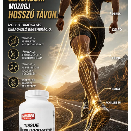
Video
(247)
vitorlázás
(126)
világbajnokság
(162)
Világkupa
(129)
életmód
(416)
(222)
vívás
(174)
vízilabda
(197)
Érdi Mária
(130)
úszás
(361)
Hirdetés