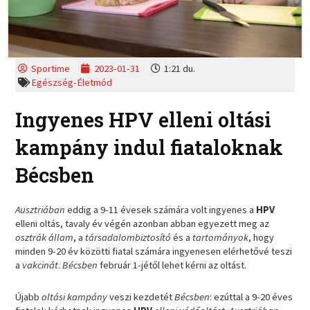
Sportime
2023-01-31
1:21 du.
Egészség-Életmód
Ingyenes HPV elleni oltási
kampány indul fiataloknak
Bécsben
Ausztriában
eddig a 9-11 évesek számára volt ingyenes a
HPV
elleni oltás, tavaly év végén azonban abban egyezett meg az
osztrák állam
, a
társadalombiztosító
és a
tartományok
, hogy
minden 9-20 év közötti fiatal számára ingyenesen elérhetővé teszi
a
vakcinát
.
Bécsben
február 1-jétől lehet kérni az oltást.
Újabb
oltási kampány
veszi kezdetét
Bécsben
: ezúttal a 9-20 éves