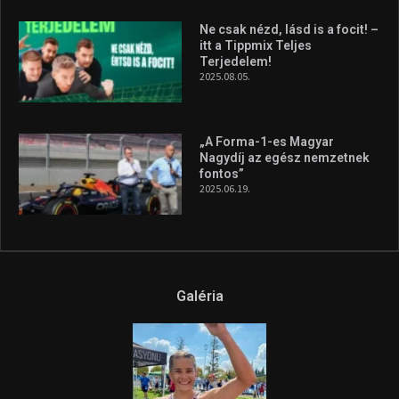
2026.08.04.
A legfrissebb videók
Az extrém időjárás és az
aszály következményeire hívja
fel a figyelmet Litkai Gergely
és a Greenpeace közös
híradója
2025.08.14.
Ne csak nézd, lásd is a focit! –
itt a Tippmix Teljes
Terjedelem!
2025.08.05.
„A Forma-1-es Magyar