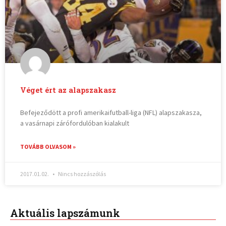
Véget ért az alapszakasz
Befejeződött a profi amerikaifutball-liga (NFL) alapszakasza,
a vasárnapi zárófordulóban kialakult
TOVÁBB OLVASOM »
2017.01.02.
Nincs hozzászólás
Aktuális lapszámunk