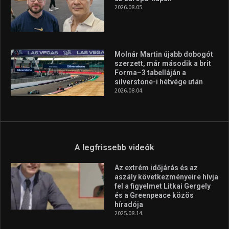
A legfrissebb hírek
Huszty Dániel irányítja a
magyar válogatottat a socca-
világbajnokságon
2026.08.07.
Aranyérmet nyert Szilágyi Erik
az Európa-kupán
2026.08.05.
Molnár Martin újabb dobogót
szerzett, már második a brit
Forma–3 tabelláján a
silverstone-i hétvége után