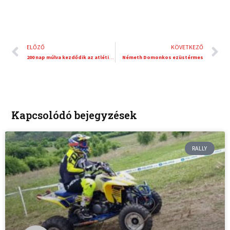
Előző
K
ELŐZŐ
KÖVETKEZŐ
200 nap múlva kezdődik az atlétikai világbajnokság
Németh Domonkos ezüstérmes
Kapcsolódó bejegyzések
RALLY