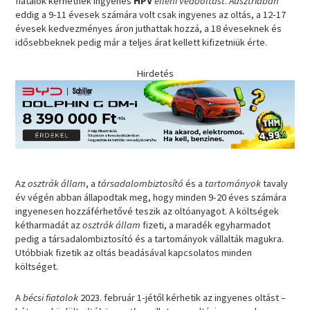
fiatalok kérhetnek ingyenes
HPV
elleni védőoltást
.
Ausztriában
eddig a 9-11 évesek számára volt csak ingyenes az oltás, a 12-17
évesek kedvezményes áron juthattak hozzá, a 18 éveseknek és
idősebbeknek pedig már a teljes árat kellett kifizetniük érte.
Hirdetés
Az
osztrák állam
, a
társadalombiztosító
és a
tartományok
tavaly
év végén abban állapodtak meg, hogy minden 9-20 éves számára
ingyenesen hozzáférhetővé teszik az oltóanyagot. A költségek
kétharmadát az
osztrák állam
fizeti, a maradék egyharmadot
pedig a társadalombiztosító és a tartományok vállalták magukra.
Utóbbiak fizetik az oltás beadásával kapcsolatos minden
költséget.
A
bécsi fiatalok
2023. február 1-jétől kérhetik az ingyenes oltást –