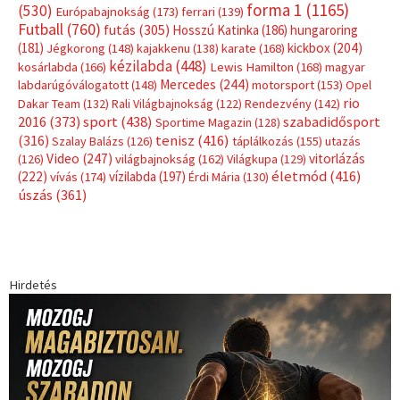
Címkék
Babos Tímea
asztalitenisz
(130)
atlétika
(144)
autosport
(123)
egészség
(240)
Bécs
(214)
Bajnokok Ligája
(168)
Birkózás
(143)
forma 1
(1165)
(530)
Európabajnokság
(173)
ferrari
(139)
Futball
(760)
futás
(305)
Hosszú Katinka
(186)
hungaroring
(181)
kickbox
(204)
Jégkorong
(148)
kajakkenu
(138)
karate
(168)
kézilabda
(448)
kosárlabda
(166)
Lewis Hamilton
(168)
magyar
Mercedes
(244)
labdarúgóválogatott
(148)
motorsport
(153)
Opel
rio
Dakar Team
(132)
Rali Világbajnokság
(122)
Rendezvény
(142)
sport
(438)
2016
(373)
szabadidősport
Sportime Magazin
(128)
(316)
tenisz
(416)
Szalay Balázs
(126)
táplálkozás
(155)
utazás