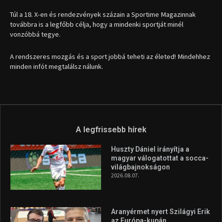
1035 Budapest, Miklós u. 7.
+36 30 471 1373
info (kukac) sportime.hu
Túl a 18. X-en és rendezvények százain a Sportime Magazinnak
továbbra is a legfőbb célja, hogy a mindenki sportját minél
vonzóbbá tegye.
A rendszeres mozgás és a sport jobbá teheti az életed! Mindehhez
minden infót megtalálsz nálunk.