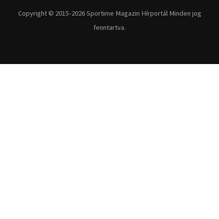
Fitnesz
Egyéb szabadidősport
Túra-Utazás
Lovassport
Közösségi sport
Copyright © 2015-2026 Sportime Magazin Hírportál Minden jog
fenntartva.