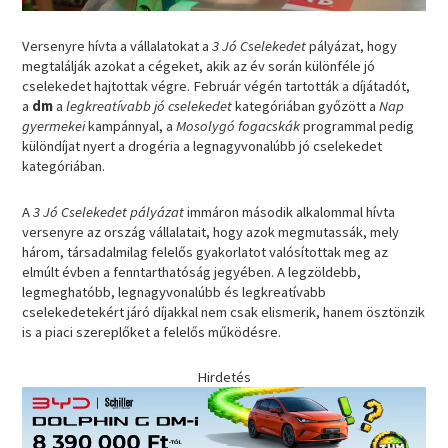
Versenyre hívta a vállalatokat a
3 Jó Cselekedet
pályázat, hogy
megtalálják azokat a cégeket, akik az év során különféle jó
cselekedet hajtottak végre. Február végén tartották a díjátadót,
a
dm
a
legkreatívabb jó cselekedet
kategóriában győzött a
Nap
gyermekei
kampánnyal, a
Mosolygó fogacskák
programmal pedig
különdíjat nyert a drogéria a legnagyvonalúbb jó cselekedet
kategóriában.
A
3 Jó Cselekedet pályázat
immáron második alkalommal hívta
versenyre az ország vállalatait, hogy azok megmutassák, mely
három, társadalmilag felelős gyakorlatot valósítottak meg az
elmúlt évben a fenntarthatóság jegyében. A legzöldebb,
legmeghatóbb, legnagyvonalúbb és legkreatívabb
cselekedetekért járó díjakkal nem csak elismerik, hanem ösztönzik
is a piaci szereplőket a felelős működésre.
Hirdetés