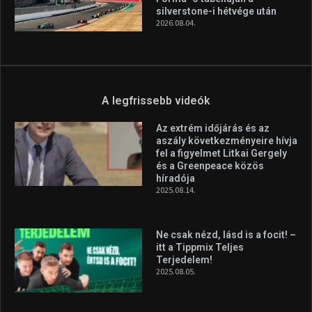
silverstone-i hétvége után
2026.08.04.
A legfrissebb videók
Az extrém időjárás és az
aszály következményeire hívja
fel a figyelmet Litkai Gergely
és a Greenpeace közös
híradója
2025.08.14.
Ne csak nézd, lásd is a focit! –
itt a Tippmix Teljes
Terjedelem!
2025.08.05.