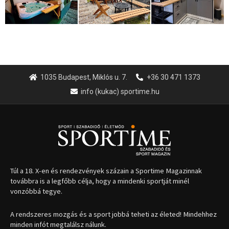
1035 Budapest, Miklós u. 7.
+36 30 471 1373
info (kukac) sportime.hu
Túl a 18. X-en és rendezvények százain a Sportime Magazinnak
továbbra is a legfőbb célja, hogy a mindenki sportját minél
vonzóbbá tegye.
A rendszeres mozgás és a sport jobbá teheti az életed! Mindehhez
minden infót megtalálsz nálunk.