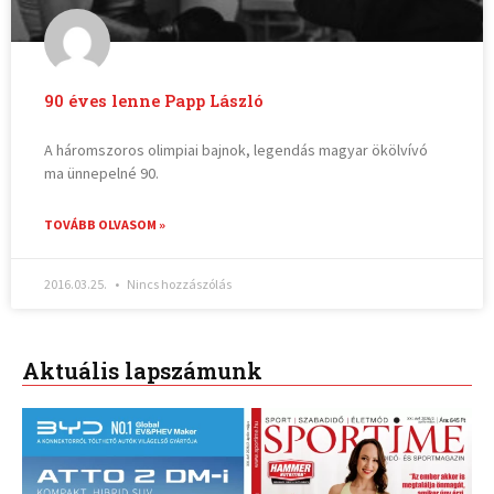
90 éves lenne Papp László
A háromszoros olimpiai bajnok, legendás magyar ökölvívó
ma ünnepelné 90.
TOVÁBB OLVASOM »
2016.03.25.
Nincs hozzászólás
Aktuális lapszámunk