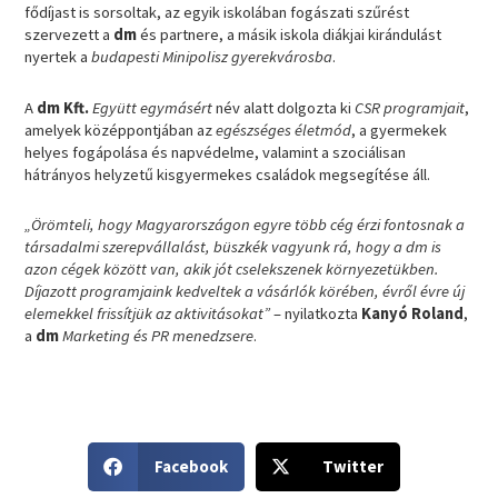
fődíjast is sorsoltak, az egyik iskolában fogászati szűrést
szervezett a
dm
és partnere, a másik iskola diákjai kirándulást
nyertek a
budapesti Minipolisz gyerekvárosba
.
A
dm Kft.
Együtt egymásért
név alatt dolgozta ki
CSR programjait
,
amelyek középpontjában az
egészséges életmód
, a gyermekek
helyes fogápolása és napvédelme, valamint a szociálisan
hátrányos helyzetű kisgyermekes családok megsegítése áll.
„Örömteli, hogy Magyarországon egyre több cég érzi fontosnak a
társadalmi szerepvállalást, büszkék vagyunk rá, hogy a dm is
azon cégek között van, akik jót cselekszenek környezetükben.
Díjazott programjaink kedveltek a vásárlók körében, évről évre új
elemekkel frissítjük az aktivitásokat”
– nyilatkozta
Kanyó Roland
,
a
dm
Marketing és PR menedzsere
.
S
S
Facebook
Twitter
h
h
a
a