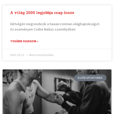
A világ 2000 legjobbja csap össze
Hétvégén megrendezik a hawaii ironman-világbajnokságot.
Az eseményen Csőke Balázs személyében
TOVÁBB OLVASOM »
2013.10.11.
Nincs hozzászólás
EGYÉB SPORTHÍREK