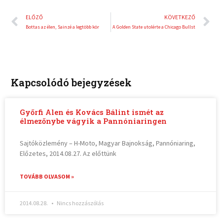
Előző
K
ELŐZŐ
KÖVETKEZŐ
Bottas az élen, Sainzé a legtöbb kör
A Golden State utolérte a Chicago Bullst
Kapcsolódó bejegyzések
Győrfi Alen és Kovács Bálint ismét az
élmezőnybe vágyik a Pannóniaringen
Sajtóközlemény – H-Moto, Magyar Bajnokság, Pannóniaring,
Előzetes, 2014.08.27. Az előttünk
TOVÁBB OLVASOM »
2014.08.28.
Nincs hozzászólás