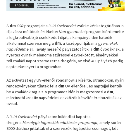
A
dm
CSR
programjait a
3 Jó Cselekedet
zsűrije két kategóriában is
díjazásra méltónak értékelte:
Nap gyermekei
program kiérdemelte
a legkreatívabb jó cselekedet díjat, a kampányt idén hatodik
alkalommal szervezi meg a
dm
, a középpontjában a
gyermekek
napvédelme
áll. Tavaly meseíró pályázatot írt ki a
dm
óvodáknak, a
nyertes ovinak melenoma szűréssel egybekötött, élményekkel
teli családi napot szervezett a drogéria, az első 400 pályázó pedig
naptejeket nyert a programban.
Az aktivitást egy UV-ellenőr roadshow is kísérte, strandokon, nyári
rendezvényeken tűntek fel a
dm
UV ellenőrei, és naptejjel kenték
be a családok tagjait. A programot idén is megszervezi a
dm
,
márciustól kreatív napvédelmi eszközök készítésére buzdítják az
ovikat.
A
3 Jó Cselekedet
pályázaton különdíjat kapott a
drogéria
Mosolygó fogacskák edukációs programja
, amely során
8000 diákhoz juttattak el a szervezők fogápolási csomagot, két