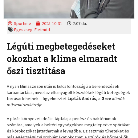
Sportime
2025-10-31
2:07 du.
Egészség-Életmód
Légúti megbetegedéseket
okozhat a klíma elmaradt
őszi tisztítása
A nyári klímaszezon után is kulcsfontosságú a berendezések
karbantartása, mivel az elhanyagolt készülékek légúti betegségek
forrásai lehetnek – figyelmeztet
Lipták András
, a
Gree
klímák
műszaki szakértője
.
A párás környezet ideális táptalaj a penész és baktériumok
számára, amelyek a beltéri egységekben megtelepedve spórákat
és kórokozókat juttathatnak a levegőbe. Ez asztmás tüneteket és
más egészségügyi problémákat okozhat. A szűrők és hőcserélők