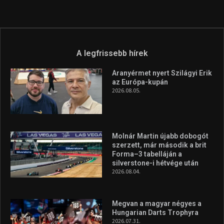
Túl a 18. X-en és rendezvények százain a Sportime Magazinnak
továbbra is a legfőbb célja, hogy a mindenki sportját minél
vonzóbbá tegye.
A rendszeres mozgás és a sport jobbá teheti az életed! Mindehhez
minden infót megtalálsz nálunk.
A legfrissebb hírek
Aranyérmet nyert Szilágyi Erik
az Európa-kupán