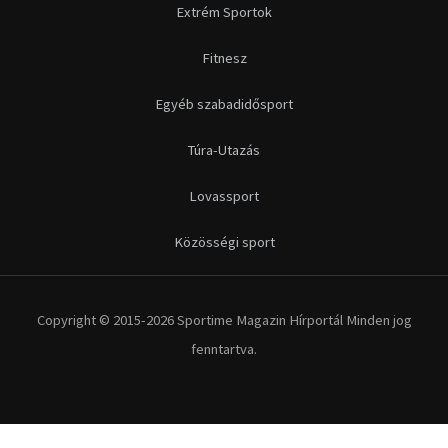
Futás
Kerékpár
Extrém Sportok
Fitnesz
Egyéb szabadidősport
Túra-Utazás