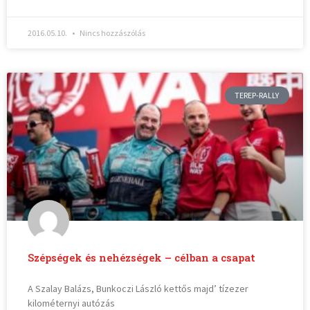
2016.05.10.
Nincs hozzászólás
TEREP-RALLY
Szépségek és nehézségek – célban a csapat
A Szalay Balázs, Bunkoczi László kettős majd’ tízezer
kilométernyi autózás