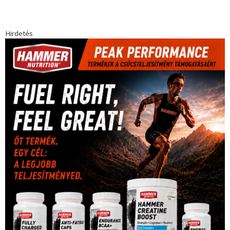
egészség
(240)
Bécs
(214)
Bajnokok Ligája
(168)
Birkózás
(143)
forma 1
(1165)
(530)
Európabajnokság
(173)
ferrari
(139)
Futball
(760)
futás
(305)
Hosszú Katinka
(186)
hungaroring
(181)
kickbox
(204)
Jégkorong
(148)
kajakkenu
(138)
karate
(168)
kézilabda
(448)
kosárlabda
(166)
Lewis Hamilton
(168)
magyar
Mercedes
(244)
labdarúgóválogatott
(148)
motorsport
(153)
Opel
rio
Dakar Team
(132)
Rali Világbajnokság
(122)
Rendezvény
(142)
sport
(438)
2016
(373)
szabadidősport
Sportime Magazin
(128)
(316)
tenisz
(416)
Szalay Balázs
(126)
táplálkozás
(155)
utazás
Video
(247)
vitorlázás
(126)
világbajnokság
(162)
Világkupa
(129)
életmód
(416)
(222)
vívás
(174)
vízilabda
(197)
Érdi Mária
(130)
úszás
(361)
Hirdetés