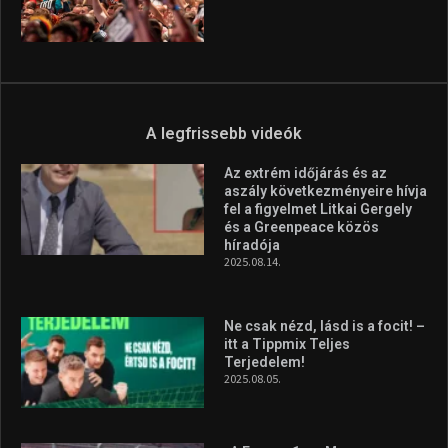
2026.08.05.
Molnár Martin újabb dobogót
szerzett, már második a brit
Forma–3 tabelláján a
silverstone-i hétvége után
2026.08.04.
Megvan a magyar négyes a
Hungarian Darts Trophyra
2026.07.31.
A legfrissebb videók
Az extrém időjárás és az