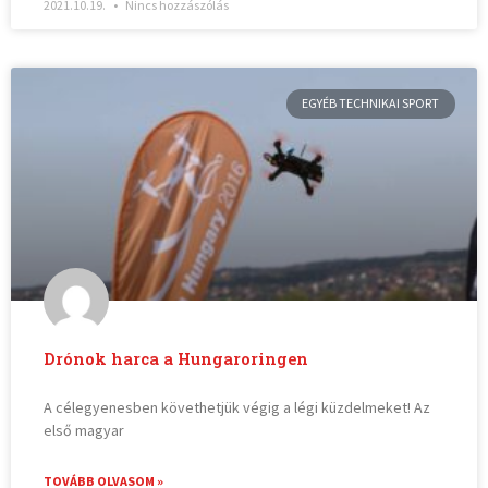
2021.10.19.
Nincs hozzászólás
EGYÉB TECHNIKAI SPORT
Drónok harca a Hungaroringen
A célegyenesben követhetjük végig a légi küzdelmeket! Az
első magyar
TOVÁBB OLVASOM »