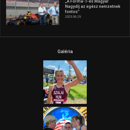
aszály következményeire hívja
fel a figyelmet Litkai Gergely
és a Greenpeace közös
híradója
2025.08.14.
Ne csak nézd, lásd is a focit! –
itt a Tippmix Teljes
Terjedelem!
2025.08.05.
„A Forma-1-es Magyar
Nagydíj az egész nemzetnek
fontos”
2025.06.19.