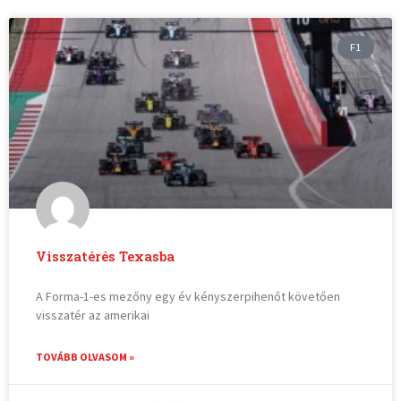
F1
Visszatérés Texasba
A Forma-1-es mezőny egy év kényszerpihenőt követően
visszatér az amerikai
TOVÁBB OLVASOM »