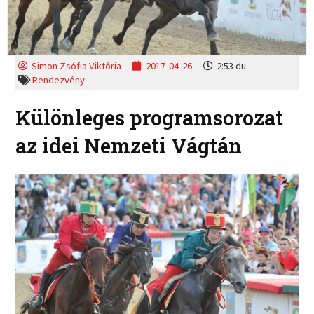
Simon Zsófia Viktória
2017-04-26
2:53 du.
Rendezvény
Különleges programsorozat
az idei Nemzeti Vágtán