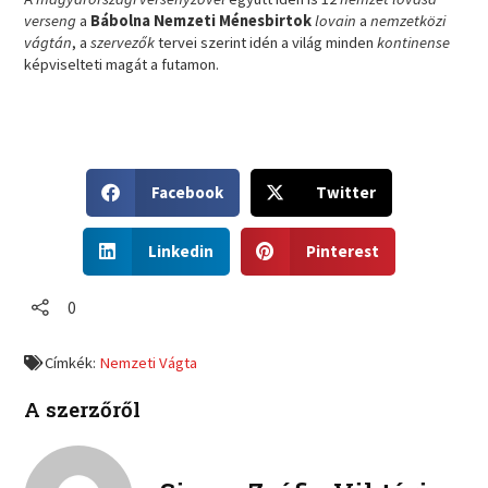
verseng
a
Bábolna Nemzeti Ménesbirtok
lovain
a
nemzetközi
vágtán
, a
szervezők
tervei szerint idén a világ minden
kontinense
képviselteti magát a futamon.
S
S
Facebook
Twitter
h
h
a
a
S
S
r
r
Linkedin
Pinterest
h
h
e
e
a
a
o
o
r
r
0
n
n
e
e
f
t
o
o
a
w
Címkék:
Nemzeti Vágta
n
n
c
i
l
p
e
t
A szerzőről
i
i
b
t
n
n
o
e
k
t
o
r
e
e
k