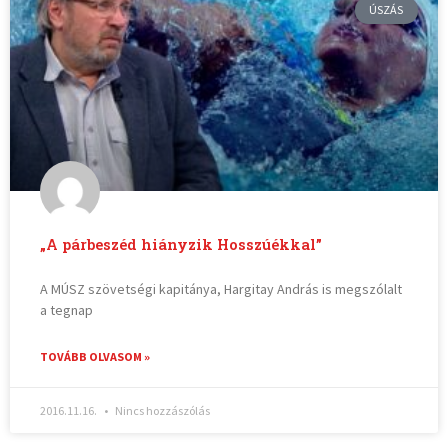
ÚSZÁS
„A párbeszéd hiányzik Hosszúékkal”
A MÚSZ szövetségi kapitánya, Hargitay András is megszólalt
a tegnap
TOVÁBB OLVASOM »
2016.11.16.
Nincs hozzászólás