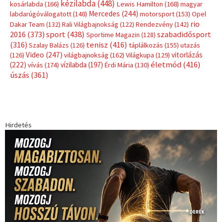
kézilabda
(448)
kosárlabda
(166)
Lewis Hamilton
(168)
magyar
Mercedes
(244)
labdarúgóválogatott
(148)
motorsport
(153)
Opel
rio
Dakar Team
(132)
Rali Világbajnokság
(122)
Rendezvény
(142)
sport
(438)
2016
(373)
szabadidősport
Sportime Magazin
(128)
(316)
tenisz
(416)
Szalay Balázs
(126)
táplálkozás
(155)
utazás
Video
(247)
vitorlázás
(126)
világbajnokság
(162)
Világkupa
(129)
életmód
(416)
(222)
vívás
(174)
vízilabda
(197)
Érdi Mária
(130)
úszás
(361)
Hirdetés