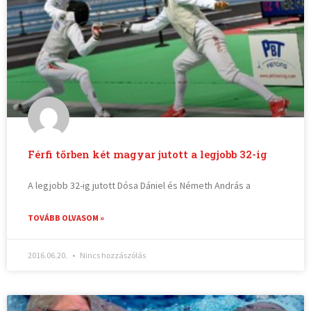
Férfi tőrben két magyar jutott a legjobb 32-ig
A legjobb 32-ig jutott Dósa Dániel és Németh András a
TOVÁBB OLVASOM »
2016.06.20.
Nincs hozzászólás