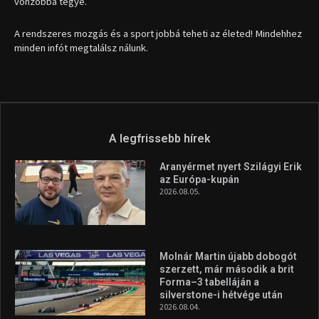
vonzóbbá tegye.
A rendszeres mozgás és a sport jobbá teheti az életed! Mindehhez
minden infót megtalálsz nálunk.
A legfrissebb hírek
Aranyérmet nyert Szilágyi Erik
az Európa-kupán
2026.08.05.
Molnár Martin újabb dobogót
szerzett, már második a brit
Forma–3 tabelláján a
silverstone-i hétvége után
2026.08.04.