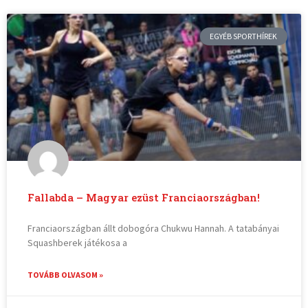
EGYÉB SPORTHÍREK
Fallabda – Magyar ezüst Franciaországban!
Franciaországban állt dobogóra Chukwu Hannah. A tatabányai
Squashberek játékosa a
TOVÁBB OLVASOM »