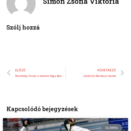
Simon Zsófia Viktória
d
r
i
e
n
s
t
Szólj hozzá
Előző
K
ELŐZŐ
KÖVETKEZŐ
Keszthelyi Vivien is körözni fog a belváros szívében
Lóránt és Markovic marad
Kapcsolódó bejegyzések
OLIMPIA