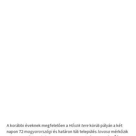
A korábbi éveknek megfelelően a
Hősök tere
körüli pályán a két
napon 72
magyarországi
és határon túli település
lovasa
mérkőzik