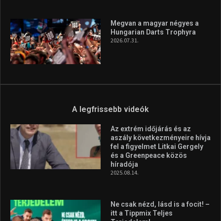
Megvan a magyar négyes a
Hungarian Darts Trophyra
2026.07.31.
A legfrissebb videók
Az extrém időjárás és az
aszály következményeire hívja
fel a figyelmet Litkai Gergely
és a Greenpeace közös
híradója
2025.08.14.
Ne csak nézd, lásd is a focit! –
itt a Tippmix Teljes