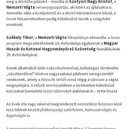
meg a
döntőbe
jutásért – mondta el
Szotyori Nagy Kristóf
, a
Nemzeti Vágta
versenyigazgatója
, aki kitért az újításokra is.
Kiemelte: idén a
középdöntő
és a
döntő
háromkörösre bővül, a
lovak
felszerelésében pedig kötelezővé teszik a szügyhám
viselését.
Székely Tibor
, a
Nemzeti Vágta
főkapitánya
elmondta: a
lovas
program
megszületésének 10. évfordulója egybeesik a
Magyar
Huszár és Katonai Hagyományőrző Szövetség
fennállásának
25. évfordulójával.
Ennek alkalmából több száz résztvevővel, különleges történelmi
„zászlóerdővel” kísérve nagyszabású jubileumi seregszemlét
rendeznek, amely a
Kossuth tértől
vonul végig a városon a vágta
megnyitójára. A
Hősök tere
közelében a történelem különböző
korszakait bemutató
lovas táborokat
alakítanak ki – tette hozzá.
Az évek óta nagy sikerrel megrendezett
nemzetközi futamon
kívül
lesz többek között
jótékonysági sztárfutam, kishuszárvágta
és
fogatvágta
is.
A
magyarországi versenyzővel
együtt idén is 12
nemzet lovasa