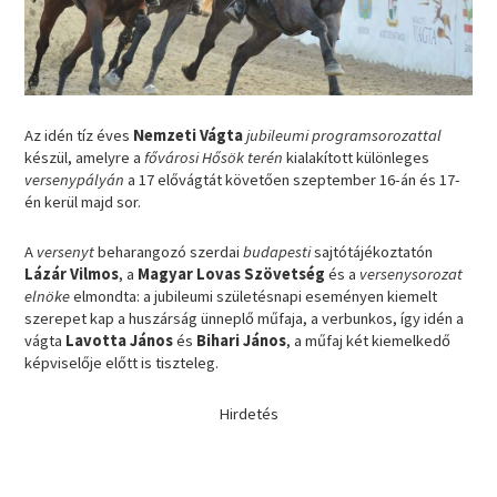
Az idén tíz éves
Nemzeti Vágta
jubileumi programsorozattal
készül, amelyre a
fővárosi Hősök terén
kialakított különleges
versenypályán
a 17 elővágtát követően szeptember 16-án és 17-
én kerül majd sor.
A
versenyt
beharangozó szerdai
budapesti
sajtótájékoztatón
Lázár Vilmos
, a
Magyar Lovas Szövetség
és a
versenysorozat
elnöke
elmondta: a jubileumi születésnapi eseményen kiemelt
szerepet kap a huszárság ünneplő műfaja, a verbunkos, így idén a
vágta
Lavotta János
és
Bihari János
, a műfaj két kiemelkedő
képviselője előtt is tiszteleg.
Hirdetés