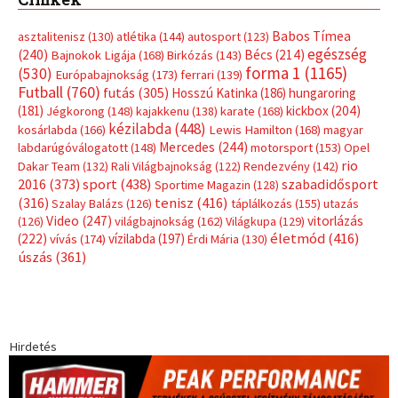
Babos Tímea
asztalitenisz
(130)
atlétika
(144)
autosport
(123)
egészség
(240)
Bécs
(214)
Bajnokok Ligája
(168)
Birkózás
(143)
forma 1
(1165)
(530)
Európabajnokság
(173)
ferrari
(139)
Futball
(760)
futás
(305)
Hosszú Katinka
(186)
hungaroring
(181)
kickbox
(204)
Jégkorong
(148)
kajakkenu
(138)
karate
(168)
kézilabda
(448)
kosárlabda
(166)
Lewis Hamilton
(168)
magyar
Mercedes
(244)
labdarúgóválogatott
(148)
motorsport
(153)
Opel
rio
Dakar Team
(132)
Rali Világbajnokság
(122)
Rendezvény
(142)
sport
(438)
2016
(373)
szabadidősport
Sportime Magazin
(128)
(316)
tenisz
(416)
Szalay Balázs
(126)
táplálkozás
(155)
utazás
Video
(247)
vitorlázás
(126)
világbajnokság
(162)
Világkupa
(129)
életmód
(416)
(222)
vívás
(174)
vízilabda
(197)
Érdi Mária
(130)
úszás
(361)
Hirdetés