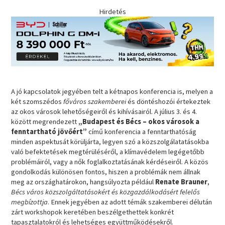
Hirdetés
A jó kapcsolatok jegyében telt a kétnapos konferencia is, melyen a
két szomszédos
főváros szakemberei
és döntéshozói értekeztek
az okos városok lehetőségeiről és kihívásairól. A július 3. és 4.
között megrendezett
„Budapest és Bécs – okos városok a
fenntartható jövőért”
című konferencia a fenntarthatóság
minden aspektusát körüljárta, legyen szó a közszolgálatatásokba
való befektetések megtérüléséről, a klímavédelem legégetőbb
problémáiról, vagy a nők foglalkoztatásának kérdéseiről. A közös
gondolkodás különösen fontos, hiszen a problémák nem állnak
meg az országhatárokon, hangsúlyozta például
Renate Brauner
,
Bécs város közszolgáltatásokért és közgazdálkodásért felelős
megbízottja
. Ennek jegyében az adott témák szakemberei délután
zárt workshopok keretében beszélgethettek konkrét
tapasztalatokról és lehetséges együttműködésekről.