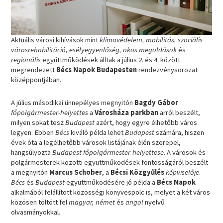
Aktuális városi kihívások mint
klímavédelem, mobilitás, szociális
városrehabilitáció, esélyegyenlőség, okos megoldások
és
regionális
együttműködések álltak a július 2. és 4. között
megrendezett
Bécs Napok Budapesten
rendezvénysorozat
középpontjában.
A július másodikai ünnepélyes megnyitón
Bagdy Gábor
főpolgármester-helyettes
a
Városháza parkban
arról beszélt,
milyen sokat tesz
Budapest
azért, hogy egyre élhetőbb város
legyen. Ebben
Bécs
kiváló példa lehet
Budapest
számára, hiszen
évek óta a legélhetőbb városok listájának élén szerepel,
hangsúlyozta
Budapest főpolgármester-helyettese
. A városok és
polgármesterek közötti együttműködések fontosságáról beszélt
a megnyitón
Marcus Schober
, a
Bécsi Közgyűlés
képviselője
.
Bécs
és
Budapest
együttműködésére jó példa a
Bécs Napok
alkalmából felállított közösségi könyvespolc is, melyet a két város
közösen töltött fel
magyar, német
és
angol
nyelvű
olvasmányokkal.