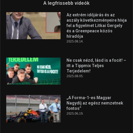
A legfrissebb videók
Az extrém időjárás és az
aszály következményeire hívja
fel a figyelmet Litkai Gergely
és a Greenpeace közös
híradója
2025.08.14.
Ne csak nézd, lásd is a focit! –
itt a Tippmix Teljes
Terjedelem!
2025.08.05.
„A Forma-1-es Magyar
Nagydíj az egész nemzetnek
fontos”
2025.06.19.