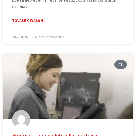
Ezen a hétvégén ismét a jól megszokott aszfaltos talajon
csapnak
TOVÁBB OLVASOM »
2022.10.07.
Nincs hozzászólás
F1
Egy ipari tanuló élete a Forma-1-ben