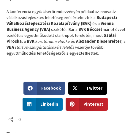
A konferencia egyik kísérőrendezvényén például az innovatív
vállalkozásfejlesztés lehetőségeiről értekeztek a
Budapesti
Vállalkozásfejlesztési Közalapítvány (BVK)
és a
Vienna
Business Agency (VBA)
szakétői. Bár a
BVK Béccsel
már öt évvel
ezelőtt is együttműködött start-upok területén, most
Szalai
Piroska
, a
BVK
kuratóriumi elnöke
és
Alexander Diesenreiter
, a
VBA
startup-szolgáltatásokért felelős vezetője
további
együttműködési lehetőségekről is egyeztethettek.
S
S
Facebook
Twitter
h
h
a
a
S
S
r
r
Linkedin
Pinterest
h
h
e
e
a
a
o
o
r
r
0
n
n
e
e
f
t
o
o
a
w