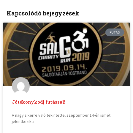
Kapcsolódó bejegyzések
FUTÁS
Jótékonykodj futással!
A nagy sikerre való tekintettel szeptember 14-én ismét
jelentkezik a