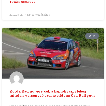
TOVÁBB OLVASOM »
2019.08.15.
Nincs hozzászólás
RALLY
Korda Racing: egy cél, a bajnoki cím lebeg
minden versenyző szeme előtt az Ózd Rallye-n