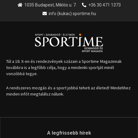
1035 Budapest, Miklós u. 7.
+36 30 471 1373
info (kukac) sportime.hu
Túl a 18. X-en és rendezvények százain a Sportime Magazinnak
továbbra is a legfőbb célja, hogy a mindenki sportját minél
vonzóbbá tegye.
A rendszeres mozgás és a sport jobbá teheti az életed! Mindehhez
minden infót megtalálsz nálunk.
A legfrissebb hírek