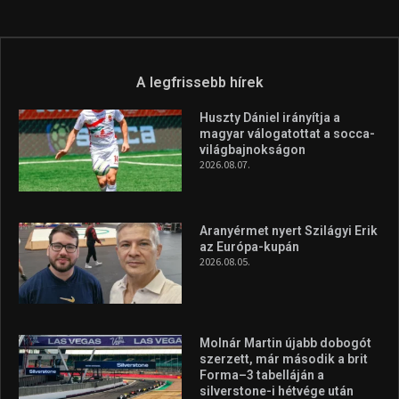
az Európa-kupán
2026.08.05.
Molnár Martin újabb dobogót
szerzett, már második a brit
Forma–3 tabelláján a
silverstone-i hétvége után
2026.08.04.
A legfrissebb videók
Az extrém időjárás és az
aszály következményeire hívja
fel a figyelmet Litkai Gergely
és a Greenpeace közös
híradója
2025.08.14.