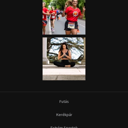
Futás
Kerékpár
Extrém Sportok
Fitnesz
Egyéb szabadidősport
Túra-Utazás
Lovassport
Közösségi sport