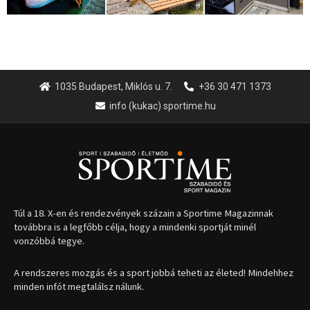
Túl a 18. X-en és rendezvények százain a Sportime Magazinnak
továbbra is a legfőbb célja, hogy a mindenki sportját minél
vonzóbbá tegye.
A rendszeres mozgás és a sport jobbá teheti az életed! Mindehhez
minden infót megtalálsz nálunk.
A legfrissebb hírek
Huszty Dániel irányítja a
magyar válogatottat a socca-
világbajnokságon
2026.08.07.
Aranyérmet nyert Szilágyi Erik