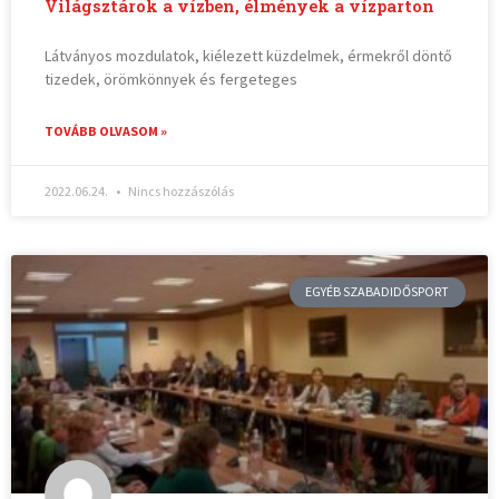
Világsztárok a vízben, élmények a vízparton
Látványos mozdulatok, kiélezett küzdelmek, érmekről döntő
tizedek, örömkönnyek és fergeteges
TOVÁBB OLVASOM »
2022.06.24.
Nincs hozzászólás
EGYÉB SZABADIDŐSPORT