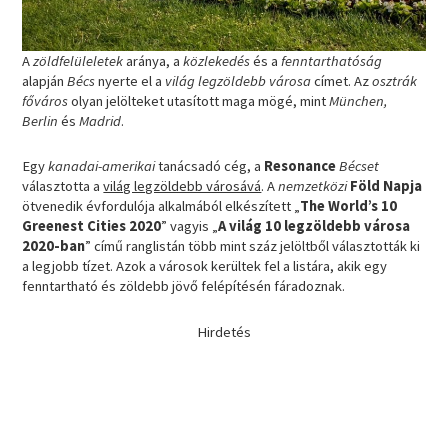
A
zöldfelüleletek
aránya, a
közlekedés
és a
fenntarthatóság
alapján
Bécs
nyerte el a
világ legzöldebb városa
címet. Az
osztrák
főváros
olyan jelölteket utasított maga mögé, mint
München,
Berlin
és
Madrid
.
Egy
kanadai-amerikai
tanácsadó cég, a
Resonance
Bécset
választotta a
világ legzöldebb városává
. A
nemzetközi
Föld Napja
ötvenedik évfordulója alkalmából elkészített „
The World’s 10
Greenest Cities 2020
” vagyis „
A világ 10 legzöldebb városa
2020-ban
” című ranglistán több mint száz jelöltből választották ki
a legjobb tízet. Azok a városok kerültek fel a listára, akik egy
fenntartható és zöldebb jövő felépítésén fáradoznak.
Hirdetés