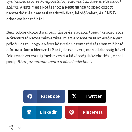
újrahasznosítás és komposztálás, valamint az őstermelői piacok
száma
. A lista megalkotásához a
Resonance
többek között
nemzetközi és nemzeti statisztikákat, kérdőíveket, és
ENSZ
-
adatokat használt fel.
Bécs
többek között a
mobilitással
és a
közparkokkal
kapcsolatos
előremutató kezdeményezései miatt érdemelte ki az első helyet:
például azzal, hogy a város közvetlen szomszédságában található
a
Donau-Auen Nemzeti Park
, illetve azért, mert a lakosság közel
fele rendszeresen igénybe veszi a közösségi közlekedést, ezzel
pedig
Bécs „az európai minta a közlekedésben”
.
S
S
Facebook
Twitter
h
h
a
a
S
S
r
r
Linkedin
Pinterest
h
h
e
e
a
a
o
o
r
r
0
n
n
e
e