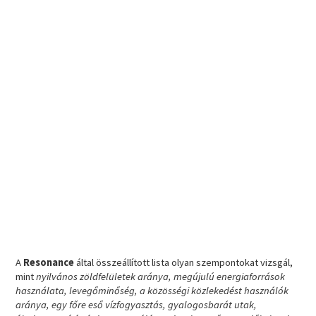
A
Resonance
által összeállított lista olyan szempontokat vizsgál,
mint
nyilvános zöldfelületek aránya, megújulú energiaforrások
használata, levegőminőség, a közösségi közlekedést használók
aránya, egy főre eső vízfogyasztás, gyalogosbarát utak,