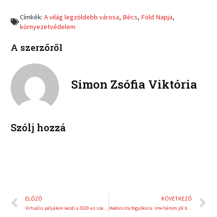
f
t
o
o
a
w
Címkék:
A világ legzöldebb városa
,
Bécs
,
Föld Napja
,
n
n
c
i
környezetvédelem
l
p
e
t
i
i
b
t
A szerzőről
n
n
o
e
k
t
o
r
e
e
k
d
r
Simon Zsófia Viktória
i
e
n
s
t
Szólj hozzá
Előző
K
ELŐZŐ
KÖVETKEZŐ
Virtuális pályákon kezdi a 2020-as szezont a Gender Racing
Hedonista fogyókúra: íme három jól bevált recept hozzá!