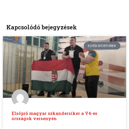
Kapcsolódó bejegyzések
EGYÉB SPORTHÍREK
Elsöprő magyar szkandersiker a V4-es
országok versenyén