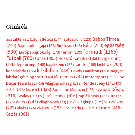
rio
Dakar Team
(132)
Rali Világbajnokság
(122)
Rendezvény
(142)
sport
(438)
2016
(373)
szabadidősport
Sportime Magazin
(128)
(316)
tenisz
(416)
Szalay Balázs
(126)
táplálkozás
(155)
utazás
Video
(247)
vitorlázás
(126)
világbajnokság
(162)
Világkupa
(129)
életmód
(416)
(222)
vívás
(174)
vízilabda
(197)
Érdi Mária
(130)
úszás
(361)
Hirdetés