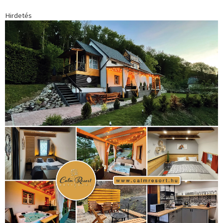
1035 Budapest, Miklós u. 7.
+36 30 471 1373
info (kukac) sportime.hu