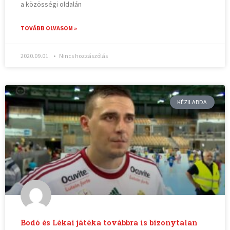
a közösségi oldalán
TOVÁBB OLVASOM »
2020.09.01.
Nincs hozzászólás
KÉZILABDA
Bodó és Lékai játéka továbbra is bizonytalan