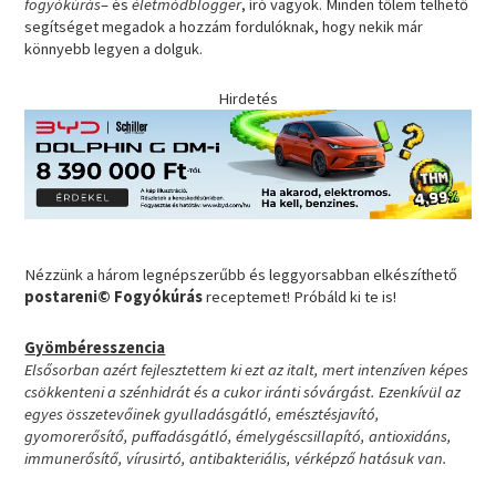
fogyókúrás
– és
életmódblogger
, író vagyok. Minden tőlem telhető
segítséget megadok a hozzám fordulóknak, hogy nekik már
könnyebb legyen a dolguk.
Hirdetés
Nézzünk a három legnépszerűbb és leggyorsabban elkészíthető
postareni© Fogyókúrás
receptemet! Próbáld ki te is!
Gyömbéresszencia
Elsősorban azért fejlesztettem ki ezt az italt, mert intenzíven képes
csökkenteni a szénhidrát és a cukor iránti sóvárgást. Ezenkívül az
egyes összetevőinek gyulladásgátló, emésztésjavító,
gyomorerősítő, puffadásgátló, émelygéscsillapító, antioxidáns,
immunerősítő, vírusirtó, antibakteriális, vérképző hatásuk van.