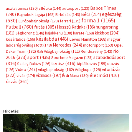
Babos Tímea
asztalitenisz
(130)
atlétika
(144)
autosport
(123)
egészség
(240)
Bécs
(214)
Bajnokok Ligája
(168)
Birkózás
(143)
forma 1
(1165)
(530)
Európabajnokság
(173)
ferrari
(139)
Futball
(760)
futás
(305)
Hosszú Katinka
(186)
hungaroring
(181)
kickbox
(204)
Jégkorong
(148)
kajakkenu
(138)
karate
(168)
kézilabda
(448)
kosárlabda
(166)
Lewis Hamilton
(168)
magyar
Mercedes
(244)
labdarúgóválogatott
(148)
motorsport
(153)
Opel
rio
Dakar Team
(132)
Rali Világbajnokság
(122)
Rendezvény
(142)
sport
(438)
2016
(373)
szabadidősport
Sportime Magazin
(128)
(316)
tenisz
(416)
Szalay Balázs
(126)
táplálkozás
(155)
utazás
Video
(247)
vitorlázás
(126)
világbajnokság
(162)
Világkupa
(129)
életmód
(416)
(222)
vívás
(174)
vízilabda
(197)
Érdi Mária
(130)
úszás
(361)
Hirdetés