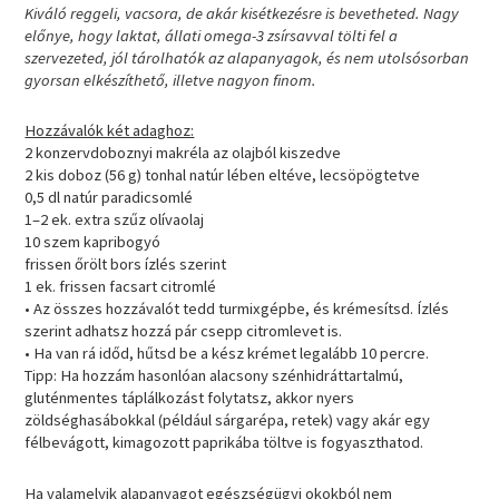
Kiváló reggeli, vacsora, de akár kisétkezésre is bevetheted. Nagy
előnye, hogy laktat, állati omega-3 zsírsavval tölti fel a
szervezeted, jól tárolhatók az alapanyagok, és nem utolsósorban
gyorsan elkészíthető, illetve nagyon finom.
Hozzávalók két adaghoz:
2 konzervdoboznyi makréla az olajból kiszedve
2 kis doboz (56 g) tonhal natúr lében eltéve, lecsöpögtetve
0,5 dl natúr paradicsomlé
1–2 ek. extra szűz olívaolaj
10 szem kapribogyó
frissen őrölt bors ízlés szerint
1 ek. frissen facsart citromlé
• Az összes hozzávalót tedd turmixgépbe, és krémesítsd. Ízlés
szerint adhatsz hozzá pár csepp citromlevet is.
• Ha van rá időd, hűtsd be a kész krémet legalább 10 percre.
Tipp: Ha hozzám hasonlóan alacsony szénhidráttartalmú,
gluténmentes táplálkozást folytatsz, akkor nyers
zöldséghasábokkal (például sárgarépa, retek) vagy akár egy
félbevágott, kimagozott paprikába töltve is fogyaszthatod.
Ha valamelyik alapanyagot egészségügyi okokból nem