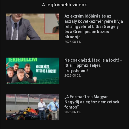
A legfrissebb videók
Az extrém időjárás és az
aszály következményeire hívja
fel a figyelmet Litkai Gergely
és a Greenpeace közös
híradója
2025.08.14.
Ne csak nézd, lásd is a focit! –
itt a Tippmix Teljes
Terjedelem!
2025.08.05.
„A Forma-1-es Magyar
Nagydíj az egész nemzetnek
fontos”
2025.06.19.