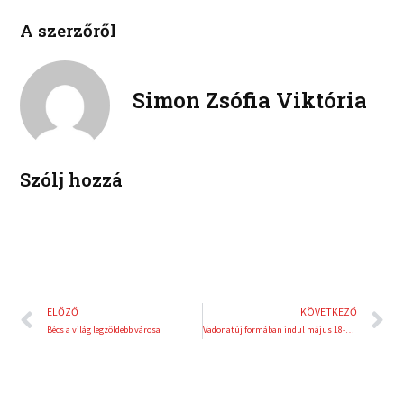
c
i
l
p
e
t
A szerzőről
i
i
b
t
n
n
o
e
k
t
o
r
e
e
Simon Zsófia Viktória
k
d
r
i
e
n
s
t
Szólj hozzá
Előző
K
ELŐZŐ
KÖVETKEZŐ
Bécs a világ legzöldebb városa
Vadonatúj formában indul május 18-án a Red Bull Street Style 2020