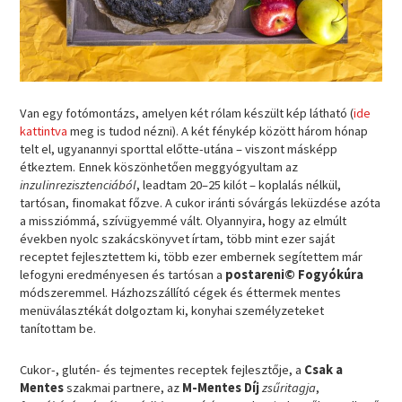
Van egy fotómontázs, amelyen két rólam készült kép látható (
ide
kattintva
meg is tudod nézni). A két fénykép között három hónap
telt el, ugyanannyi sporttal előtte-utána – viszont másképp
étkeztem. Ennek köszönhetően meggyógyultam az
inzulinrezisztenciából
, leadtam 20–25 kilót – koplalás nélkül,
tartósan, finomakat főzve. A cukor iránti sóvárgás leküzdése azóta
a missziómmá, szívügyemmé vált. Olyannyira, hogy az elmúlt
években nyolc szakácskönyvet írtam, több mint ezer saját
receptet fejlesztettem ki, több ezer embernek segítettem már
lefogyni eredményesen és tartósan a
postareni© Fogyókúra
módszeremmel. Házhozszállító cégek és éttermek mentes
menüválasztékát dolgoztam ki, konyhai személyzeteket
tanítottam be.
Cukor-, glutén- és tejmentes receptek fejlesztője, a
Csak a
Mentes
szakmai partnere, az
M-Mentes Díj
zsűritagja
,