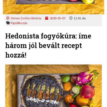
Simon Zsófia Viktória
2020-05-07
11:01 de.
Táplálkozás
Hedonista fogyókúra: íme
három jól bevált recept
hozzá!