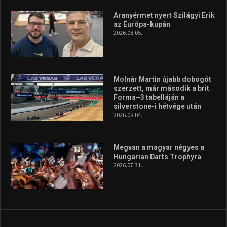
Aranyérmet nyert Szilágyi Erik
az Európa-kupán
2026.08.05.
Molnár Martin újabb dobogót
szerzett, már második a brit
Forma–3 tabelláján a
silverstone-i hétvége után
2026.08.04.
Megvan a magyar négyes a
Hungarian Darts Trophyra
2026.07.31.