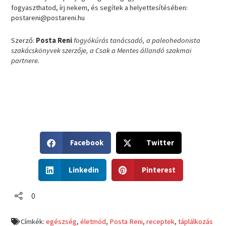
fogyaszthatod, írj nekem, és segítek a helyettesítésében:
postareni@postareni.hu
Szerző:
Posta Reni
fogyókúrás tanácsadó, a paleohedonista
szakácskönyvek szerzője, a Csak a Mentes állandó szakmai
partnere.
S
S
Facebook
Twitter
h
h
a
a
S
S
r
r
Linkedin
Pinterest
h
h
e
e
a
a
o
o
r
r
0
n
n
e
e
f
t
o
o
a
w
Címkék:
egészség
,
életmód
,
Posta Reni
,
receptek
,
táplálkozás
n
n