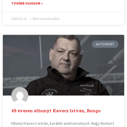
TOVÁBB OLVASOM »
2016.01.21.
Nincs hozzászólás
AUTOSPORT
49 évesen elhunyt Kavecz István, Bongo
Elhunyt Kavecz István, korábbi autóversenyző. Nagy Norbert