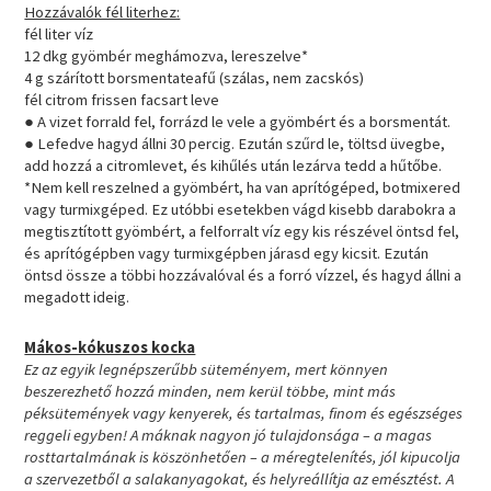
Hozzávalók fél literhez:
fél liter víz
12 dkg gyömbér meghámozva, lereszelve*
4 g szárított borsmentateafű (szálas, nem zacskós)
fél citrom frissen facsart leve
● A vizet forrald fel, forrázd le vele a gyömbért és a borsmentát.
● Lefedve hagyd állni 30 percig. Ezután szűrd le, töltsd üvegbe,
add hozzá a citromlevet, és kihűlés után lezárva tedd a hűtőbe.
*Nem kell reszelned a gyömbért, ha van aprítógéped, botmixered
vagy turmixgéped. Ez utóbbi esetekben vágd kisebb darabokra a
megtisztított gyömbért, a felforralt víz egy kis részével öntsd fel,
és aprítógépben vagy turmixgépben járasd egy kicsit. Ezután
öntsd össze a többi hozzávalóval és a forró vízzel, és hagyd állni a
megadott ideig.
Mákos-kókuszos kocka
Ez az egyik legnépszerűbb süteményem, mert könnyen
beszerezhető hozzá minden, nem kerül többe, mint más
péksütemények vagy kenyerek, és tartalmas, finom és egészséges
reggeli egyben! A máknak nagyon jó tulajdonsága – a magas
rosttartalmának is köszönhetően – a méregtelenítés, jól kipucolja
a szervezetből a salakanyagokat, és helyreállítja az emésztést. A