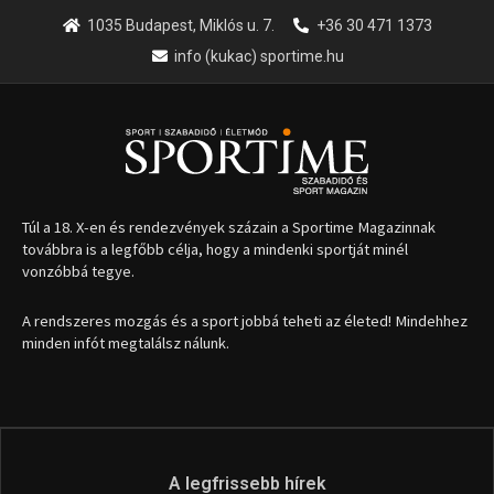
1035 Budapest, Miklós u. 7.
+36 30 471 1373
info (kukac) sportime.hu
Túl a 18. X-en és rendezvények százain a Sportime Magazinnak
továbbra is a legfőbb célja, hogy a mindenki sportját minél
vonzóbbá tegye.
A rendszeres mozgás és a sport jobbá teheti az életed! Mindehhez
minden infót megtalálsz nálunk.
A legfrissebb hírek