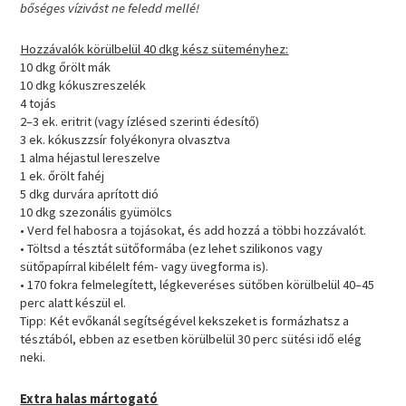
bőséges vízivást ne feledd mellé!
Hozzávalók körülbelül 40 dkg kész süteményhez:
10 dkg őrölt mák
10 dkg kókuszreszelék
4 tojás
2–3 ek. eritrit (vagy ízlésed szerinti édesítő)
3 ek. kókuszzsír folyékonyra olvasztva
1 alma héjastul lereszelve
1 ek. őrölt fahéj
5 dkg durvára aprított dió
10 dkg szezonális gyümölcs
• Verd fel habosra a tojásokat, és add hozzá a többi hozzávalót.
• Töltsd a tésztát sütőformába (ez lehet szilikonos vagy
sütőpapírral kibélelt fém- vagy üvegforma is).
• 170 fokra felmelegített, légkeveréses sütőben körülbelül 40–45
perc alatt készül el.
Tipp: Két evőkanál segítségével kekszeket is formázhatsz a
tésztából, ebben az esetben körülbelül 30 perc sütési idő elég
neki.
Extra halas mártogató