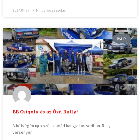
2017.04.27.
Nincs hozzászólás
RALLY
BB Csigoly és az Ózd Rally!
A hétvégén újra szól a ladád hangja borsodban. Rally
versenyen