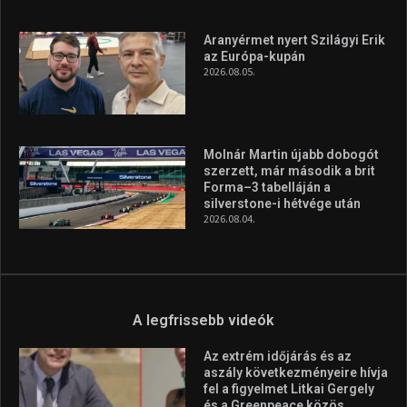
Aranyérmet nyert Szilágyi Erik
az Európa-kupán
2026.08.05.
Molnár Martin újabb dobogót
szerzett, már második a brit
Forma–3 tabelláján a
silverstone-i hétvége után
2026.08.04.
A legfrissebb videók
Az extrém időjárás és az
aszály következményeire hívja
fel a figyelmet Litkai Gergely
és a Greenpeace közös