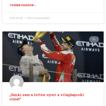
TOVÁBB OLVASOM »
2016.10.28.
Nincs hozzászólás
F1
„Senki sem a lottón nyeri a világbajnoki
címét”