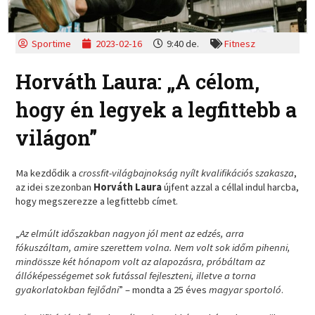
Sportime
2023-02-16
9:40 de.
Fitnesz
Horváth Laura: „A célom,
hogy én legyek a legfittebb a
világon”
Ma kezdődik a
crossfit-világbajnokság nyílt kvalifikációs szakasza
,
az idei szezonban
Horváth Laura
újfent azzal a céllal indul harcba,
hogy megszerezze a legfittebb címet.
„
Az elmúlt időszakban nagyon jól ment az edzés, arra
fókuszáltam, amire szerettem volna. Nem volt sok időm pihenni,
mindössze két hónapom volt az alapozásra, próbáltam az
állóképességemet sok futással fejleszteni, illetve a torna
gyakorlatokban fejlődni
” – mondta a 25 éves
magyar sportoló
.