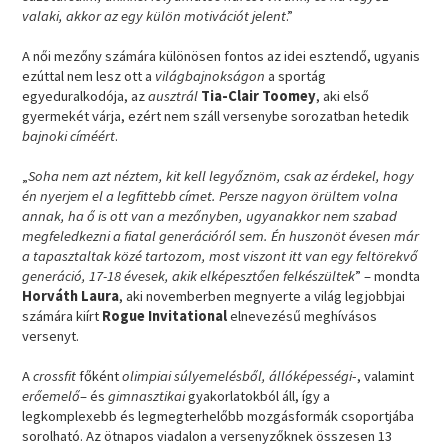
valaki, akkor az egy külön motivációt jelent
.”
A női mezőny számára különösen fontos az idei esztendő, ugyanis
ezúttal nem lesz ott a
világbajnokságon
a sportág
egyeduralkodója, az
ausztrál
Tia-Clair Toomey
, aki első
gyermekét várja, ezért nem száll versenybe sorozatban hetedik
bajnoki címéért
.
„
Soha nem azt néztem, kit kell legyőznöm, csak az érdekel, hogy
én nyerjem el a legfittebb címet. Persze nagyon örültem volna
annak, ha ő is ott van a mezőnyben, ugyanakkor nem szabad
megfeledkezni a fiatal generációról sem. Én huszonöt évesen már
a tapasztaltak közé tartozom, most viszont itt van egy feltörekvő
generáció, 17-18 évesek, akik elképesztően felkészültek
” – mondta
Horváth Laura
, aki novemberben megnyerte a világ legjobbjai
számára kiírt
Rogue Invitational
elnevezésű meghívásos
versenyt.
A
crossfit
főként
olimpiai súlyemelésből, állóképességi
-, valamint
erőemelő
– és
gimnasztikai
gyakorlatokból áll, így a
legkomplexebb és legmegterhelőbb mozgásformák csoportjába
sorolható. Az ötnapos viadalon a versenyzőknek összesen 13