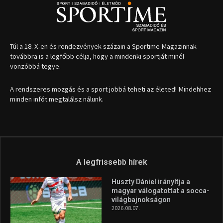
Túl a 18. X-en és rendezvények százain a Sportime Magazinnak
továbbra is a legfőbb célja, hogy a mindenki sportját minél
vonzóbbá tegye.
A rendszeres mozgás és a sport jobbá teheti az életed! Mindehhez
minden infót megtalálsz nálunk.
A legfrissebb hírek
Huszty Dániel irányítja a
magyar válogatottat a socca-
világbajnokságon
2026.08.07.