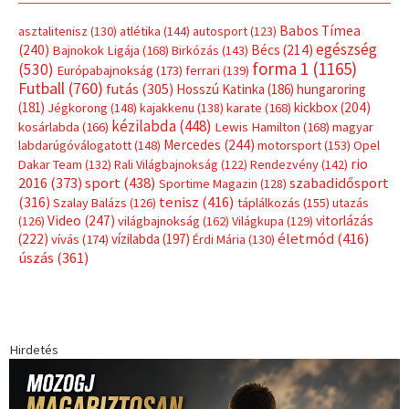
Babos Tímea
asztalitenisz
(130)
atlétika
(144)
autosport
(123)
egészség
(240)
Bécs
(214)
Bajnokok Ligája
(168)
Birkózás
(143)
forma 1
(1165)
(530)
Európabajnokság
(173)
ferrari
(139)
Futball
(760)
futás
(305)
Hosszú Katinka
(186)
hungaroring
(181)
kickbox
(204)
Jégkorong
(148)
kajakkenu
(138)
karate
(168)
kézilabda
(448)
kosárlabda
(166)
Lewis Hamilton
(168)
magyar
Mercedes
(244)
labdarúgóválogatott
(148)
motorsport
(153)
Opel
rio
Dakar Team
(132)
Rali Világbajnokság
(122)
Rendezvény
(142)
sport
(438)
2016
(373)
szabadidősport
Sportime Magazin
(128)
(316)
tenisz
(416)
Szalay Balázs
(126)
táplálkozás
(155)
utazás
Video
(247)
vitorlázás
(126)
világbajnokság
(162)
Világkupa
(129)
életmód
(416)
(222)
vívás
(174)
vízilabda
(197)
Érdi Mária
(130)
úszás
(361)
Hirdetés