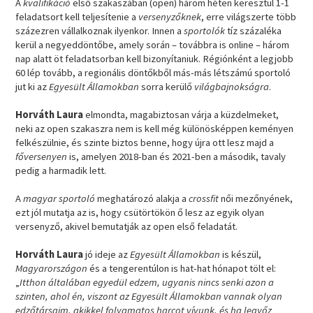
A
kvalifikáció
első szakaszában (open) három héten keresztül 1-1
feladatsort kell teljesítenie a
versenyzőknek
, erre világszerte több
százezren vállalkoznak ilyenkor. Innen a
sportolók
tíz százaléka
kerül a negyeddöntőbe, amely során – továbbra is online – három
nap alatt öt feladatsorban kell bizonyítaniuk. Régiónként a legjobb
60 lép tovább, a regionális döntőkből más-más létszámú sportoló
jut ki az
Egyesült Államokban
sorra kerülő
világbajnokságra
.
Horváth Laura
elmondta, magabiztosan várja a küzdelmeket,
neki az open szakaszra nem is kell még különösképpen keményen
felkészülnie, és szinte biztos benne, hogy újra ott lesz majd a
főversenyen
is, amelyen 2018-ban és 2021-ben a második, tavaly
pedig a harmadik lett.
A
magyar sportoló
meghatározó alakja a
crossfit
női mezőnyének,
ezt jól mutatja az is, hogy csütörtökön ő lesz az egyik olyan
versenyző, akivel bemutatják az open első feladatát.
Horváth Laura
jó ideje az
Egyesült Államokban
is készül,
Magyarországon
és a tengerentúlon is hat-hat hónapot tölt el:
„
Itthon általában egyedül edzem, ugyanis nincs senki azon a
szinten, ahol én, viszont az Egyesült Államokban vannak olyan
edzőtársaim, akikkel folyamatos harcot vívunk, és ha legyőz