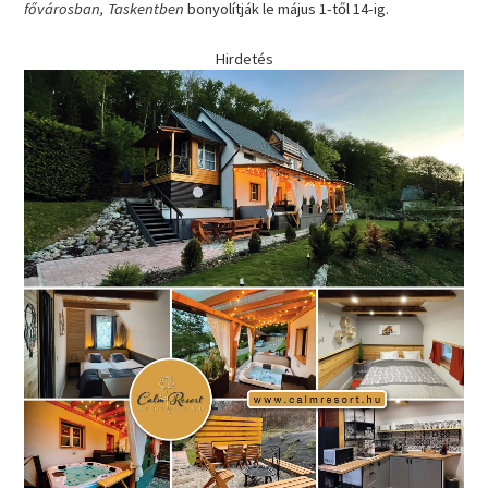
fővárosban, Taskentben
bonyolítják le május 1-től 14-ig.
Hirdetés