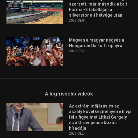
szerzett, már második a brit
Forma–3 tabelláján a
silverstone-i hétvége után
2026.08.04.
Megvan a magyar négyes a
Hungarian Darts Trophyra
2026.07.31.
A legfrissebb videók
Az extrém időjárás és az
aszály következményeire hívja
fel a figyelmet Litkai Gergely
és a Greenpeace közös
híradója
2025.08.14.