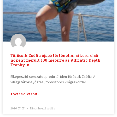
Törőcsik Zsófia újabb történelmi sikere: első
nőként merült 100 méterre az Adriatic Depth
Trophy-n
Elképesztő sorozatot produkál idén Törőcsik Zsófia. A
Világjátékok-győztes, többszörös világrekorder
TOVÁBB OLVASOM »
2026.07.07.
Nincs hozzászólás