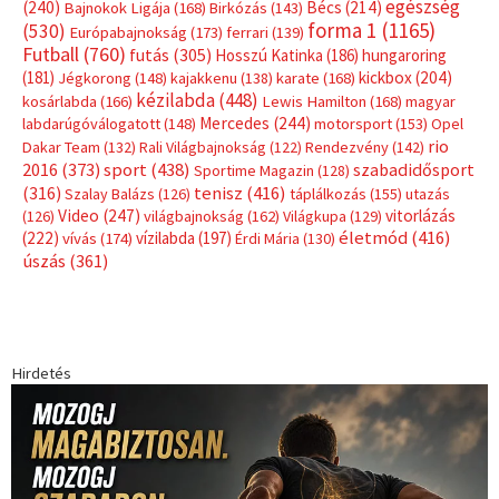
egészség
(240)
Bécs
(214)
Bajnokok Ligája
(168)
Birkózás
(143)
forma 1
(1165)
(530)
Európabajnokság
(173)
ferrari
(139)
Futball
(760)
futás
(305)
Hosszú Katinka
(186)
hungaroring
(181)
kickbox
(204)
Jégkorong
(148)
kajakkenu
(138)
karate
(168)
kézilabda
(448)
kosárlabda
(166)
Lewis Hamilton
(168)
magyar
Mercedes
(244)
labdarúgóválogatott
(148)
motorsport
(153)
Opel
rio
Dakar Team
(132)
Rali Világbajnokság
(122)
Rendezvény
(142)
sport
(438)
2016
(373)
szabadidősport
Sportime Magazin
(128)
(316)
tenisz
(416)
Szalay Balázs
(126)
táplálkozás
(155)
utazás
Video
(247)
vitorlázás
(126)
világbajnokság
(162)
Világkupa
(129)
életmód
(416)
(222)
vívás
(174)
vízilabda
(197)
Érdi Mária
(130)
úszás
(361)
Hirdetés