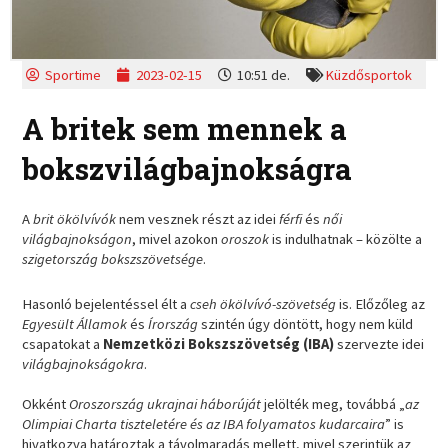
Sportime
2023-02-15
10:51 de.
Küzdősportok
A britek sem mennek a
bokszvilágbajnokságra
A
brit ökölvívók
nem vesznek részt az idei
férfi
és
női
világbajnokságon
, mivel azokon
oroszok
is indulhatnak – közölte a
szigetország bokszszövetsége
.
Hasonló bejelentéssel élt a
cseh ökölvívó-szövetség
is. Előzőleg az
Egyesült Államok
és
Írország
szintén úgy döntött, hogy nem küld
csapatokat a
Nemzetközi Bokszszövetség (IBA)
szervezte idei
világbajnokságokra
.
Okként
Oroszország ukrajnai háborúját
jelölték meg, továbbá „
az
Olimpiai Charta tiszteletére és az IBA folyamatos kudarcaira
” is
hivatkozva határoztak a távolmaradás mellett, mivel szerintük az