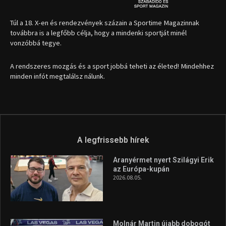
Túl a 18. X-en és rendezvények százain a Sportime Magazinnak
továbbra is a legfőbb célja, hogy a mindenki sportját minél
vonzóbbá tegye.
A rendszeres mozgás és a sport jobbá teheti az életed! Mindehhez
minden infót megtalálsz nálunk.
A legfrissebb hírek
Aranyérmet nyert Szilágyi Erik
az Európa-kupán
2026.08.05.
Molnár Martin újabb dobogót