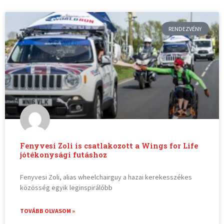
RENDEZVÉNY
Fenyvesi Zoli is csatlakozott a Wings for Life
jótékonysági futáshoz
Fenyvesi Zoli, alias wheelchairguy a hazai kerekesszékes
közösség egyik leginspirálóbb
TOVÁBB OLVASOM »