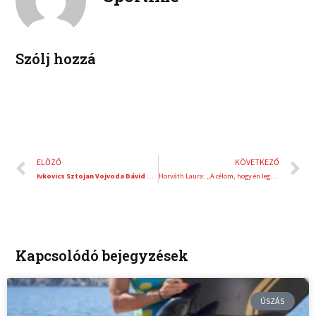
i
e
n
s
t
Szólj hozzá
Előző
K
ELŐZŐ
KÖVETKEZŐ
Ivkovics Sztojan Vojvoda Dávid mellett áll
Horváth Laura: „A célom, hogy én legyek a legfittebb a világon”
Kapcsolódó bejegyzések
ÚSZÁS