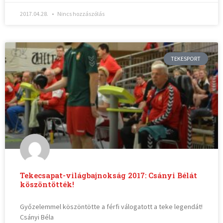
2017.04.28.
Nincs hozzászólás
TEKESPORT
Tekecsapat-világbajnokság 2017: Csányi Bélát
köszöntötték!
Győzelemmel köszöntötte a férfi válogatott a teke legendát!
Csányi Béla