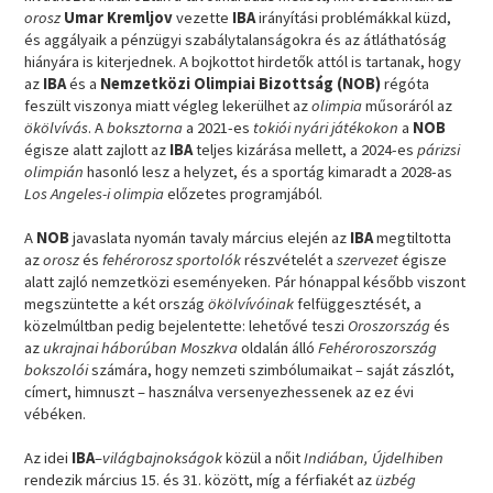
orosz
Umar Kremljov
vezette
IBA
irányítási problémákkal küzd,
és aggályaik a pénzügyi szabálytalanságokra és az átláthatóság
hiányára is kiterjednek. A bojkottot hirdetők attól is tartanak, hogy
az
IBA
és a
Nemzetközi Olimpiai Bizottság (NOB)
régóta
feszült viszonya miatt végleg lekerülhet az
olimpia
műsoráról az
ökölvívás
. A
boksztorna
a 2021-es
tokiói nyári játékokon
a
NOB
égisze alatt zajlott az
IBA
teljes kizárása mellett, a 2024-es
párizsi
olimpián
hasonló lesz a helyzet, és a sportág kimaradt a 2028-as
Los Angeles-i olimpia
előzetes programjából.
A
NOB
javaslata nyomán tavaly március elején az
IBA
megtiltotta
az
orosz
és
fehérorosz sportolók
részvételét a
szervezet
égisze
alatt zajló nemzetközi eseményeken. Pár hónappal később viszont
megszüntette a két ország
ökölvívóinak
felfüggesztését, a
közelmúltban pedig bejelentette: lehetővé teszi
Oroszország
és
az
ukrajnai háborúban Moszkva
oldalán álló
Fehéroroszország
bokszolói
számára, hogy nemzeti szimbólumaikat – saját zászlót,
címert, himnuszt – használva versenyezhessenek az ez évi
vébéken.
Az idei
IBA
–
világbajnokságok
közül a nőit
Indiában, Újdelhiben
rendezik március 15. és 31. között, míg a férfiakét az
üzbég