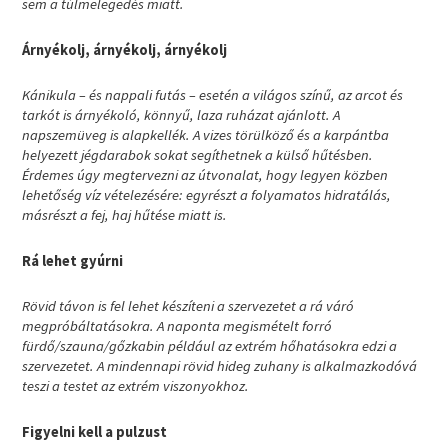
sem a túlmelegedés miatt.
Árnyékolj, árnyékolj, árnyékolj
Kánikula – és nappali futás – esetén a világos színű, az arcot és
tarkót is árnyékoló, könnyű, laza ruházat ajánlott. A
napszemüveg is alapkellék. A vizes törülköző és a karpántba
helyezett jégdarabok sokat segíthetnek a külső hűtésben.
Érdemes úgy megtervezni az útvonalat, hogy legyen közben
lehetőség víz vételezésére: egyrészt a folyamatos hidratálás,
másrészt a fej, haj hűtése miatt is.
Rá lehet gyúrni
Rövid távon is fel lehet készíteni a szervezetet a rá váró
megpróbáltatásokra. A naponta megismételt forró
fürdő/szauna/gőzkabin például az extrém hőhatásokra edzi a
szervezetet. A mindennapi rövid hideg zuhany is alkalmazkodóvá
teszi a testet az extrém viszonyokhoz.
Figyelni kell a pulzust