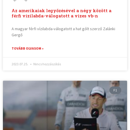
Az amerikaiak legyőzésével a négy között a
férfi vízilabda-válogatott a vizes vb-n
A magyar férfi vízilabda-válogatott a hat gólt szerző Zalánki
Gergő
TOVÁBB OLVASOM »
2023.07.25.
Nincs hozzászólás
F1