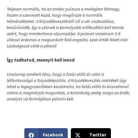
Teljesen normális, ha az ember pulzusa a melegben felmegy,
hiszen a szervezet küzd, hogy megőrizze a normális
hőmérsékletet. A folyadékvesztéstől nő a vér viszkozitása,
besűrűsödik, így a szívnek is komolyabb erőfeszítést kell tennie
azért, hogy mindenhova elpumpálja. A pulzust maximum 5-6
ütéssel érdemes a megszokott fölé engedni, ezen érték felett már
szükségessé válik a pihenő
Így tudhatod, mennyit kell innod
Unalomig ismételt tény, hogy a futás előtt és után is
létfontosságú a folyadékpótlás. A folyadékvesztés mértékét úgy
lehet a legegyszerűbben kiszámolni, ha futás előtt és közvetlenül
utána is megmérjük magunkat, a különbség pedig maga az érték,
amelyet víz formájában pótolni kell.
S
S
Facebook
Twitter
h
h