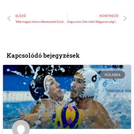
Előző
K
ELŐZŐ
KÖVETKEZŐ
Több magyar érem a fekvenyomó Európa-bajnokság első napján
Augusztus 5-én indul Magyarország legújabb sportcsatornája, a MATCH4
Kapcsolódó bejegyzések
VÍZILABDA