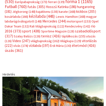
forma 1
(1165)
(530)
Európabajnokság
(173)
ferrari
(139)
Futball
(760)
futás
(305)
Hosszú Katinka
(186)
hungaroring
(181)
kickbox
(205)
Jégkorong
(148)
kajakkenu
(138)
karate
(168)
kézilabda
(448)
kosárlabda
(166)
Lewis Hamilton
(168)
magyar
Mercedes
(244)
labdarúgóválogatott
(148)
motorsport
(153)
Opel
rio
Dakar Team
(132)
Rali Világbajnokság
(122)
Rendezvény
(142)
sport
(438)
2016
(373)
szabadidősport
Sportime Magazin
(128)
(317)
tenisz
(416)
Szalay Balázs
(126)
táplálkozás
(155)
utazás
Video
(247)
vitorlázás
(126)
világbajnokság
(162)
Világkupa
(129)
életmód
(416)
(222)
vívás
(174)
vízilabda
(197)
Érdi Mária
(130)
úszás
(361)
Hirdetés