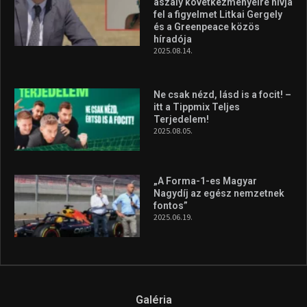
aszály következményeire hívja
fel a figyelmet Litkai Gergely
és a Greenpeace közös
híradója
2025.08.14.
Ne csak nézd, lásd is a focit! –
itt a Tippmix Teljes
Terjedelem!
2025.08.05.
„A Forma-1-es Magyar
Nagydíj az egész nemzetnek
fontos”
2025.06.19.
Galéria