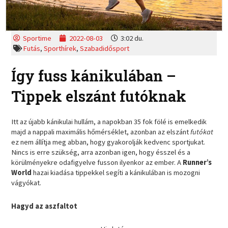
Sportime
2022-08-03
3:02 du.
Futás
,
Sporthírek
,
Szabadidősport
Így fuss kánikulában –
Tippek elszánt futóknak
Itt az újabb kánikulai hullám, a napokban 35 fok fölé is emelkedik
majd a nappali maximális hőmérséklet, azonban az elszánt
futókat
ez nem állítja meg abban, hogy gyakorolják kedvenc sportjukat.
Nincs is erre szükség, arra azonban igen, hogy ésszel és a
körülményekre odafigyelve fusson ilyenkor az ember. A
Runner’s
World
hazai kiadása tippekkel segíti a kánikulában is mozogni
vágyókat.
Hagyd az aszfaltot