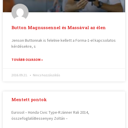
Button Magnussennel és Massával az élen
Jenson Buttonnak is felelnie kellett a Forma-1-el kapcsolatos
kérdésekre, s
TOVÁBB OLVASOM »
2016.09.21.
Nincs hozzászólás
Mentett pontok
Eurosol – Honda Civic Type-RJänner Rali 2014,
összefoglalóBessenyey Zoltán –