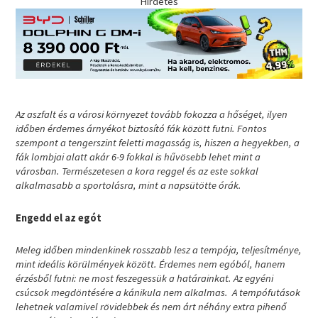
Hirdetés
Az aszfalt és a városi környezet tovább fokozza a hőséget, ilyen
időben érdemes árnyékot biztosító fák között futni. Fontos
szempont a tengerszint feletti magasság is, hiszen a hegyekben, a
fák lombjai alatt akár 6-9 fokkal is hűvösebb lehet mint a
városban. Természetesen a kora reggel és az este sokkal
alkalmasabb a sportolásra, mint a napsütötte órák.
Engedd el az egót
Meleg időben mindenkinek rosszabb lesz a tempója, teljesítménye,
mint ideális körülmények között. Érdemes nem egóból, hanem
érzésből futni: ne most feszegessük a határainkat. Az egyéni
csúcsok megdöntésére a kánikula nem alkalmas. A tempófutások
lehetnek valamivel rövidebbek és nem árt néhány extra pihenő