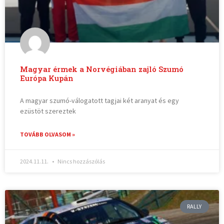
Magyar érmek a Norvégiában zajló Szumó
Európa Kupán
A magyar szumó-válogatott tagjai két aranyat és egy
ezüstöt szereztek
TOVÁBB OLVASOM »
2024.11.11.
Nincs hozzászólás
RALLY