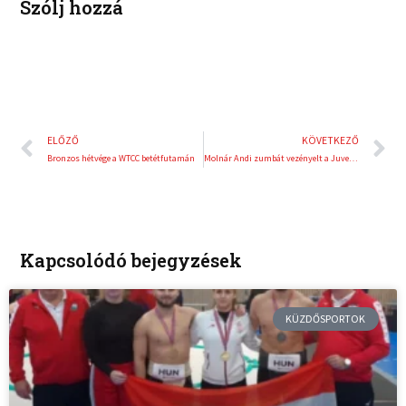
Szólj hozzá
n
s
t
Előző
K
ELŐZŐ
KÖVETKEZŐ
Bronzos hétvége a WTCC betétfutamán
Molnár Andi zumbát vezényelt a Juventus és a SportKlub műsorvezetőinek
Kapcsolódó bejegyzések
KÜZDŐSPORTOK