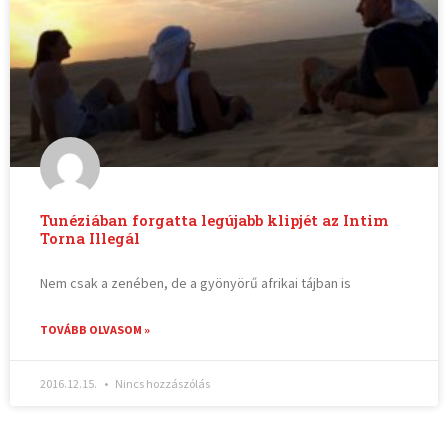
Tunéziában forgatta legújabb klipjét az Intim
Torna Illegál
Nem csak a zenében, de a gyönyörű afrikai tájban is
TOVÁBB OLVASOM »
2016.12.15.
Nincs hozzászólás