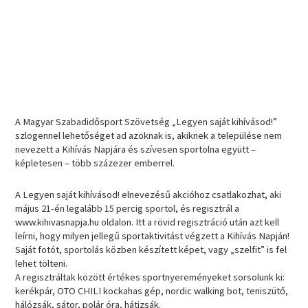
A Magyar Szabadidősport Szövetség „Legyen saját kihívásod!”
szlogennel lehetőséget ad azoknak is, akiknek a települése nem
nevezett a Kihívás Napjára és szívesen sportolna együtt –
képletesen – több százezer emberrel.
A Legyen saját kihívásod! elnevezésű akcióhoz csatlakozhat, aki
május 21-én legalább 15 percig sportol, és regisztrál a
www.kihivasnapja.hu oldalon. Itt a rövid regisztráció után azt kell
leírni, hogy milyen jellegű sportaktivitást végzett a Kihívás Napján!
Saját fotót, sportolás közben készített képet, vagy „szelfit” is fel
lehet tölteni.
A regisztráltak között értékes sportnyereményeket sorsolunk ki:
kerékpár, OTO CHILI kockahas gép, nordic walking bot, teniszütő,
hálózsák, sátor, polár óra, hátizsák.