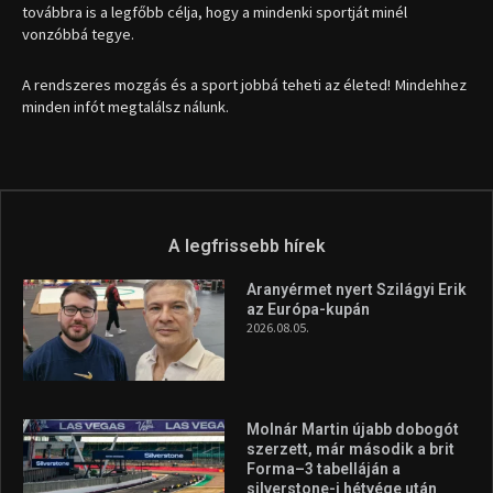
továbbra is a legfőbb célja, hogy a mindenki sportját minél
vonzóbbá tegye.
A rendszeres mozgás és a sport jobbá teheti az életed! Mindehhez
minden infót megtalálsz nálunk.
A legfrissebb hírek
Aranyérmet nyert Szilágyi Erik
az Európa-kupán
2026.08.05.
Molnár Martin újabb dobogót
szerzett, már második a brit
Forma–3 tabelláján a
silverstone-i hétvége után