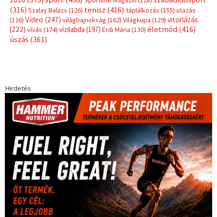
Sportime Magazin
(128)
(316)
tenisz
(416)
Szalay Balázs
(126)
táplálkozás
(155)
utazás
Video
(247)
vitorlázás
(126)
világbajnokság
(162)
Világkupa
(129)
életmód
(416)
(222)
vívás
(174)
vízilabda
(197)
Érdi Mária
(130)
úszás
(361)
Hirdetés