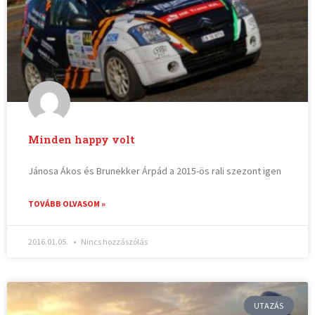
Minden happy volt
Jánosa Ákos és Brunekker Árpád a 2015-ös rali szezont igen
TOVÁBB OLVASOM »
2016.01.05.
Nincs hozzászólás
UTAZÁS