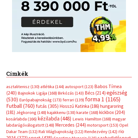
Címkék
Babos Tímea
asztalitenisz
(130)
atlétika
(144)
autosport
(123)
egészség
(240)
Bécs
(214)
Bajnokok Ligája
(168)
Birkózás
(143)
forma 1
(1165)
(530)
Európabajnokság
(173)
ferrari
(139)
Futball
(760)
futás
(305)
Hosszú Katinka
(186)
hungaroring
(181)
kickbox
(204)
Jégkorong
(148)
kajakkenu
(138)
karate
(168)
kézilabda
(448)
kosárlabda
(166)
Lewis Hamilton
(168)
magyar
Mercedes
(244)
labdarúgóválogatott
(148)
motorsport
(153)
Opel
rio
Dakar Team
(132)
Rali Világbajnokság
(122)
Rendezvény
(142)
sport
(438)
2016
(373)
szabadidősport