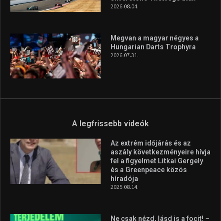
2026.08.04.
Megvan a magyar négyes a
Hungarian Darts Trophyra
2026.07.31.
A legfrissebb videók
Az extrém időjárás és az
aszály következményeire hívja
fel a figyelmet Litkai Gergely
és a Greenpeace közös
híradója
2025.08.14.
Ne csak nézd, lásd is a focit! –