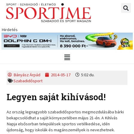
Skip
to
content
Hirdetés
Main
Menu
Bányász Árpád
2014-05-17
5:02 du.
Szabadidősport
Legyen saját kihívásod!
Az ország legnagyobb szabadidősportos megmozdulásába bárki
bekapcsolódhat a saját környezetében május 21-én. A Kihívás
Napja elsősorban települések sportos vetélkedése, idén
újdonság, hogy iskolák és magánszemélyek is nevezhetnek.