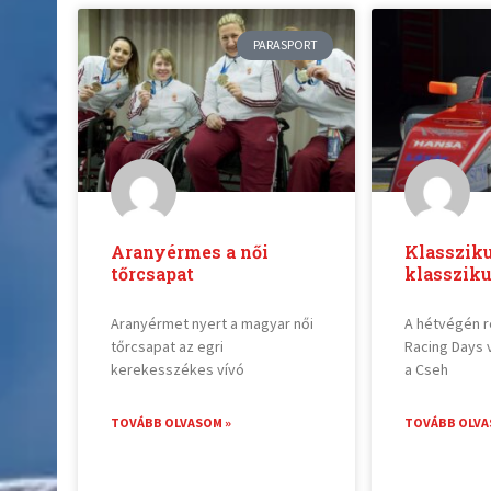
PARASPORT
Aranyérmes a női
Klasszik
tőrcsapat
klassziku
Aranyérmet nyert a magyar női
A hétvégén r
tőrcsapat az egri
Racing Days 
kerekesszékes vívó
a Cseh
TOVÁBB OLVASOM »
TOVÁBB OLVA