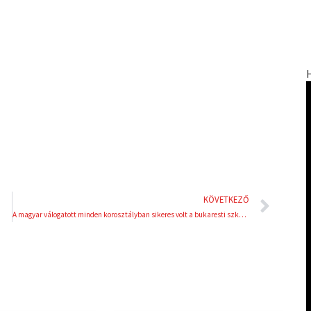
n
n
k
t
e
e
d
r
i
e
n
s
t
Köve
KÖVETKEZŐ
A magyar válogatott minden korosztályban sikeres volt a bukaresti szkander Európa-bajnokságon