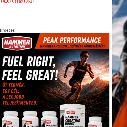
(416)
úszás
(361)
Hirdetés
tkező