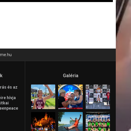
time.hu
ók
Galéria
rás és az
re hívja
Litkai
reenpeace