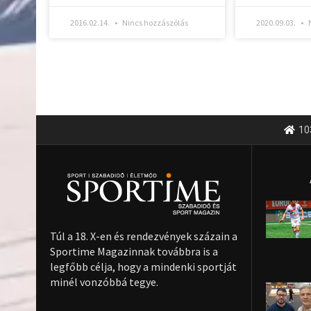
2016.02.14.
Nincs hozzászólás
2020.09.03.
N
10
Túl a 18. X-en és rendezvények százain a
Sportime Magazinnak továbbra is a
legfőbb célja, hogy a mindenki sportját
minél vonzóbbá tegye.