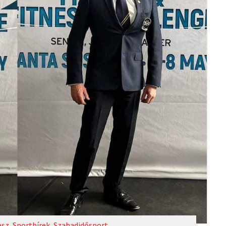
esz
,
Sporthírek
,
Szabadidősport