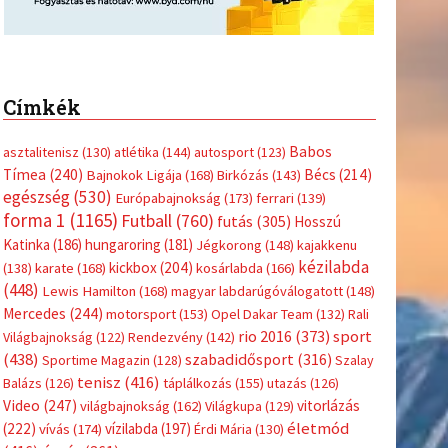
Címkék
Babos
asztalitenisz
(130)
atlétika
(144)
autosport
(123)
Tímea
(240)
Bécs
(214)
Bajnokok Ligája
(168)
Birkózás
(143)
egészség
(530)
Európabajnokság
(173)
ferrari
(139)
forma 1
(1165)
Futball
(760)
futás
(305)
Hosszú
Katinka
(186)
hungaroring
(181)
Jégkorong
(148)
kajakkenu
kézilabda
kickbox
(204)
(138)
karate
(168)
kosárlabda
(166)
(448)
Lewis Hamilton
(168)
magyar labdarúgóválogatott
(148)
Mercedes
(244)
motorsport
(153)
Opel Dakar Team
(132)
Rali
sport
rio 2016
(373)
Világbajnokság
(122)
Rendezvény
(142)
(438)
szabadidősport
(316)
Sportime Magazin
(128)
Szalay
tenisz
(416)
Balázs
(126)
táplálkozás
(155)
utazás
(126)
Video
(247)
vitorlázás
világbajnokság
(162)
Világkupa
(129)
életmód
(222)
vívás
(174)
vízilabda
(197)
Érdi Mária
(130)