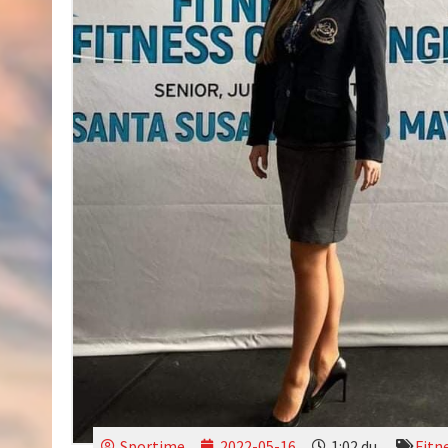
Sportime
2022-05-16
1:02 du.
Fitn