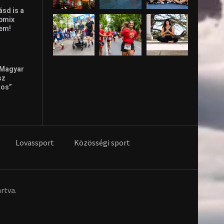
ásd is a
ppmix
lem!
 Magyar
sz
tos”
Lovassport
Közösségi sport
rtva.