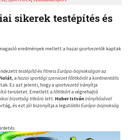
i sikerek testépítés és
kimagasló eredmények mellett a hazai
sportvezetők
kaptak
ndezett
testépítő
és
fitness Európa-bajnokságon
az
Violát
, a
hazai sportági szervezet
főtitkárát
a
kontinentális
tak. Ez azt jelenti, hogy a
sportvezető
irányítja
ító területet. Emellett a
főtitkárt
a végrehajtó
ikai bizottság titkára
lett.
Huber István
irányításával
tág, és ezt jól bizonyítja a legutóbbi
Európa-bajnokság
irdetés