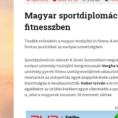
Magyar sportdiplomácia
fitnesszben
Tovább erősödött a
magyar testépítés és fitness
. A 
fontos pozíciókat az európai szövetségben.
Sportdiplomáciai sikerek
! A
Santa Susannában
megre
európai szövetség
tisztújító kongresszusán
Vargha 
szövetség gyerek fitness szakágvezetőjének
választot
mostantól az utánpótlás egyik alappillérének szám
bizottságba is beválasztották.
Huber István
a
techn
egyébként az utóbbi években egyre sikeresebb a spor
is, ahol a
magyarok
összesen 10 éremmel zártak.
H