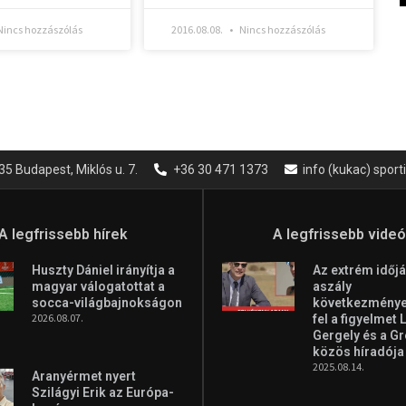
incs hozzászólás
2016.08.08.
Nincs hozzászólás
35 Budapest, Miklós u. 7.
+36 30 471 1373
info (kukac) spor
A legfrissebb hírek
A legfrissebb vide
Huszty Dániel irányítja a
Az extrém időjá
magyar válogatottat a
aszály
socca-világbajnokságon
következményei
2026.08.07.
fel a figyelmet 
Gergely és a G
közös híradója
2025.08.14.
Aranyérmet nyert
Szilágyi Erik az Európa-