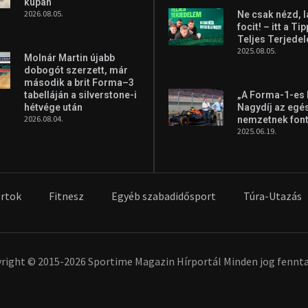
kupán
2026.08.05.
Ne csak nézd, l
focit! – itt a Ti
Teljes Terjede
2025.08.05.
Molnár Martin újabb
dobogót szerzett, már
második a brit Forma–3
tabelláján a silverstone-i
„A Forma-1-es
hétvége után
Nagydíj az egé
2026.08.04.
nemzetnek fon
2025.06.19.
rtok
Fitnesz
Egyéb szabadidősport
Túra-Utazás
right © 2015-2026 Sportime Magazin Hírportál Minden jog fennta