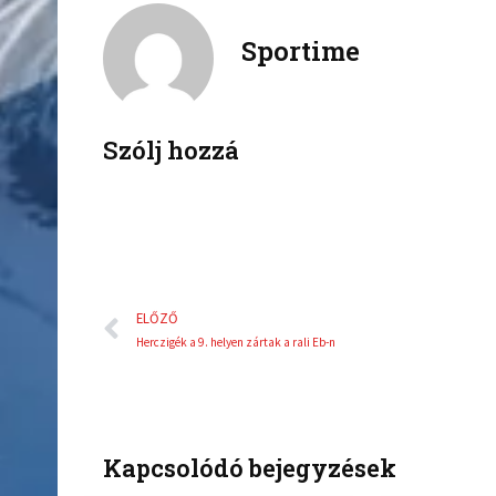
c
i
Sportime
e
t
b
t
o
e
o
r
k
Szólj hozzá
Előző
ELŐZŐ
Herczigék a 9. helyen zártak a rali Eb-n
Kapcsolódó bejegyzések