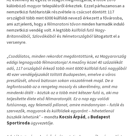
különböző
magyar
településről érkeztek. Ezzel párhuzamosan a
nemzetközi futóturisták részvétele is csúcsot döntött: 117
országból több mint 6300 külföldi nevező érkezett a fővárosba,
ami azt jelenti, hogy a
félmaratoni távon
minden harmadik induló
nemzetközi vendég volt. A legtöbb
külföldi futó
Nagy-
Britanniából, Szlovákiából
és
Németországból
látogatott el a
versenyre.
„
Csodálatos, minden rekordot megdöntöttünk, ez Magyarország
eddigi legnagyobb félmaratonja! A mezőny közel 40 százalékát
adó, 117 országból érkező több mint 6000 külföldi futó nagyjából
40 ezer vendégéjszakát töltött Budapesten, emelve a város
presztízsét, ahová biztosan sokan visszatérnek majd. De a
legfontosabb az a rengeteg mosoly és sikerélmény, amit ma
mindenki átélt – köztük az a több mint kétezer futó is, aki ma
teljesítette élete első félmaratonját. Ez a nap egy valódi
futóünnep, egy felemelő pillanat, amire mindannyian – futók és
szervezők, magyarok és külföldiek egyaránt – hihetetlenül
büszkék lehetünk” –
mondta
Kocsis Árpád
, a
Budapest
Sportiroda
ügyvezetője
.