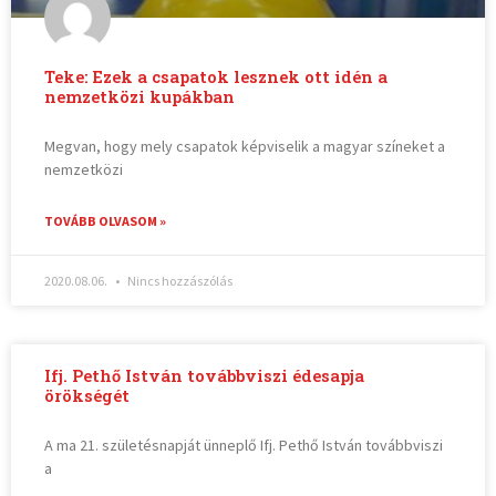
Teke: Ezek a csapatok lesznek ott idén a
nemzetközi kupákban
Megvan, hogy mely csapatok képviselik a magyar színeket a
nemzetközi
TOVÁBB OLVASOM »
2020.08.06.
Nincs hozzászólás
Ifj. Pethő István továbbviszi édesapja
örökségét
A ma 21. születésnapját ünneplő Ifj. Pethő István továbbviszi
a