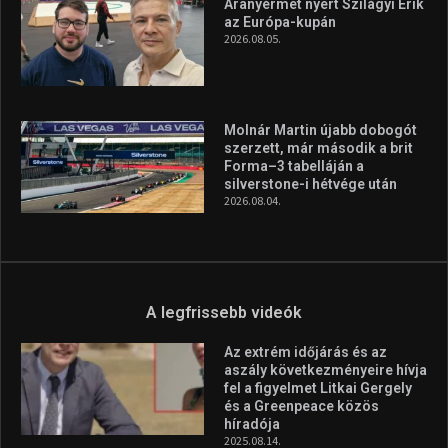
Aranyérmet nyert Szilágyi Erik
az Európa-kupán
2026.08.05.
Molnár Martin újabb dobogót
szerzett, már második a brit
Forma–3 tabelláján a
silverstone-i hétvége után
2026.08.04.
A legfrissebb videók
Az extrém időjárás és az
aszály következményeire hívja
fel a figyelmet Litkai Gergely
és a Greenpeace közös
híradója
2025.08.14.