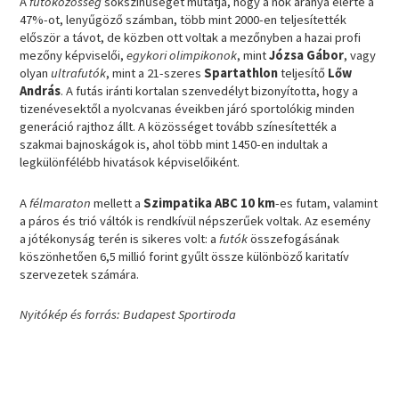
A
futóközösség
sokszínűségét mutatja, hogy a nők aránya elérte a
47%-ot, lenyűgöző számban, több mint 2000-en teljesítették
először a távot, de közben ott voltak a mezőnyben a hazai profi
mezőny képviselői,
egykori olimpikonok
, mint
Józsa Gábor
, vagy
olyan
ultrafutók
, mint a 21-szeres
Spartathlon
teljesítő
Lőw
András
. A futás iránti kortalan szenvedélyt bizonyította, hogy a
tizenévesektől a nyolcvanas éveikben járó sportolókig minden
generáció rajthoz állt. A közösséget tovább színesítették a
szakmai bajnoskágok is, ahol több mint 1450-en indultak a
legkülönfélébb hivatások képviselőiként.
A
félmaraton
mellett a
Szimpatika ABC 10 km
-es futam, valamint
a páros és trió váltók is rendkívül népszerűek voltak. Az esemény
a jótékonyság terén is sikeres volt: a
futók
összefogásának
köszönhetően 6,5 millió forint gyűlt össze különböző karitatív
szervezetek számára.
Nyitókép és forrás: Budapest Sportiroda