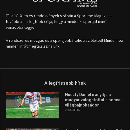
Túl a 18. X-en és rendezvények százain a Sportime Magazinnak
továbbra is a legfőbb célja, hogy a mindenki sportját minél
vonzóbbá tegye.
A rendszeres mozgás és a sport jobbá teheti az életed! Mindehhez
minden infót megtalálsz nálunk.
A legfrissebb hírek
Huszty Dániel irányítja a
magyar válogatottat a socca-
világbajnokságon
2026.08.07.