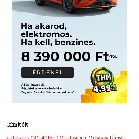
Címkék
Babos Tímea
asztalitenisz
(130)
atlétika
(144)
autosport
(123)