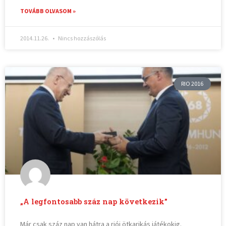
TOVÁBB OLVASOM »
2014.11.26.
Nincs hozzászólás
RIO 2016
„A legfontosabb száz nap következik”
Már csak száz nap van hátra a riói ötkarikás játékokig.