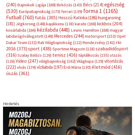
egészség
(240)
Bécs
(214)
Bajnokok Ligája
(168)
Birkózás
(143)
forma 1
(1165)
(530)
Európabajnokság
(173)
ferrari
(139)
Futball
(760)
futás
(305)
Hosszú Katinka
(186)
hungaroring
(181)
kickbox
(204)
Jégkorong
(148)
kajakkenu
(138)
karate
(168)
kézilabda
(448)
kosárlabda
(166)
Lewis Hamilton
(168)
magyar
Mercedes
(244)
labdarúgóválogatott
(148)
motorsport
(153)
Opel
rio
Dakar Team
(132)
Rali Világbajnokság
(122)
Rendezvény
(142)
sport
(438)
2016
(373)
szabadidősport
Sportime Magazin
(128)
(316)
tenisz
(416)
Szalay Balázs
(126)
táplálkozás
(155)
utazás
Video
(247)
vitorlázás
(126)
világbajnokság
(162)
Világkupa
(129)
életmód
(416)
(222)
vívás
(174)
vízilabda
(197)
Érdi Mária
(130)
úszás
(361)
Hirdetés