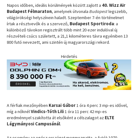
Napos időben, ideális körülmények között zajlott a
40. Wizz Air
Budapest Félmaraton
, amelynek útvonala
Budapest
legszebb,
világörökségi helyszínein haladt. Szeptember 7-én történelmet
írtak a résztvevők és a szervező,
Budapest Sportiroda
: a
különböző távokon regisztrált több mint 20 ezer indulóval új
részvételi csúcs született, a 21,1 kilométeres távra egyéniben 13
800 futó nevezett, ami szintén új magyarországi rekord.
Hirdetés
A férfiak mezőnyében
Karsai Gábor
1 óra 4 perc 3 mp-es idővel,
míg a nőknél
Vindics-Tóth Lili
1 óra 11 perc 42 mp-es
eredménnyel szakította át elsőként a célszalagot az
ELTE
Lágymányosi Campusánál
.
Az esemény az egész országot megmozgatta, a
futók
1070