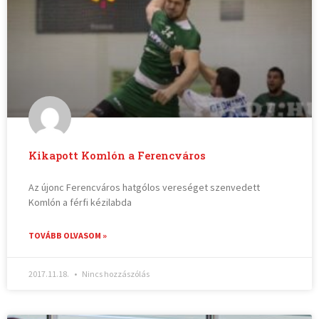
Kikapott Komlón a Ferencváros
Az újonc Ferencváros hatgólos vereséget szenvedett
Komlón a férfi kézilabda
TOVÁBB OLVASOM »
2017.11.18.
Nincs hozzászólás