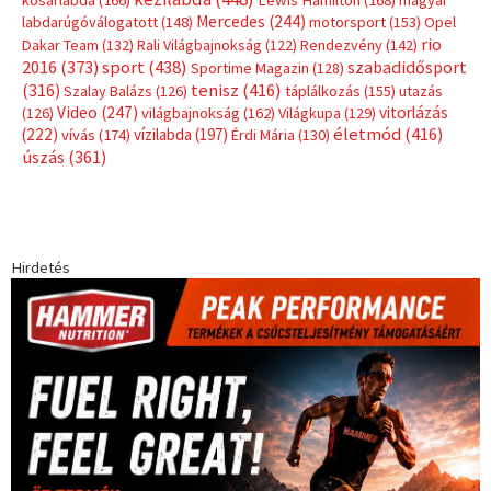
kosárlabda
(166)
Lewis Hamilton
(168)
magyar
Mercedes
(244)
labdarúgóválogatott
(148)
motorsport
(153)
Opel
rio
Dakar Team
(132)
Rali Világbajnokság
(122)
Rendezvény
(142)
sport
(438)
2016
(373)
szabadidősport
Sportime Magazin
(128)
(316)
tenisz
(416)
Szalay Balázs
(126)
táplálkozás
(155)
utazás
Video
(247)
vitorlázás
(126)
világbajnokság
(162)
Világkupa
(129)
életmód
(416)
(222)
vívás
(174)
vízilabda
(197)
Érdi Mária
(130)
úszás
(361)
Hirdetés