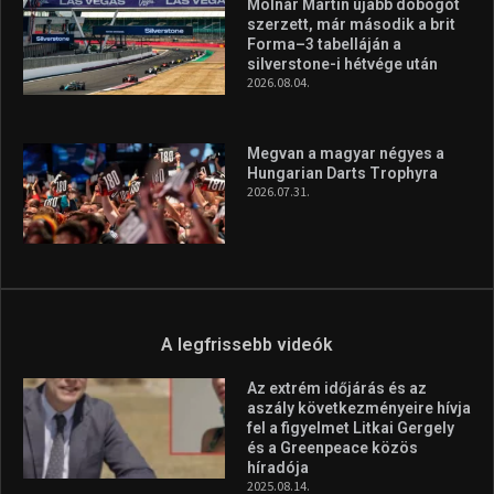
Molnár Martin újabb dobogót
szerzett, már második a brit
Forma–3 tabelláján a
silverstone-i hétvége után
2026.08.04.
Megvan a magyar négyes a
Hungarian Darts Trophyra
2026.07.31.
A legfrissebb videók
Az extrém időjárás és az
aszály következményeire hívja
fel a figyelmet Litkai Gergely
és a Greenpeace közös
híradója
2025.08.14.