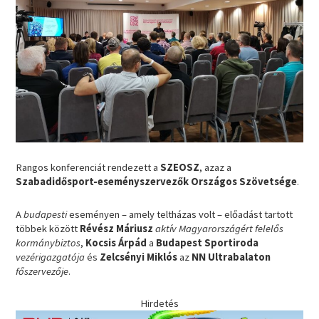
Rangos konferenciát rendezett a
SZEOSZ
, azaz a
Szabadidősport-eseményszervezők Országos Szövetsége
.
A
budapesti
eseményen – amely teltházas volt – előadást tartott
többek között
Révész Máriusz
aktív Magyarországért felelős
kormánybiztos
,
Kocsis Árpád
a
Budapest Sportiroda
vezérigazgatója
és
Zelcsényi Miklós
az
NN Ultrabalaton
főszervezője
.
Hirdetés