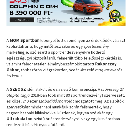
A
MOM Sportban
lebonyolított eseményen az érdeklődők választ
kaphattak arra, hogy mitől lesz sikeres egy
sportesemény
marketingje, szó esett a sportrendezvényekre köthető
egészségügyi biztosításról, felmerült több felelősségi kérdés is,
valamint feledhetetlen élménybeszámolót tartott
Rakonczay
Gábor
, többszörös világrekorder, óceán-átszelő
magyar evezős
és
kenus
.
A
SZEOSZ
idén alakult és ez az első konferenciája. A
szövetség
27
alapító tagja
2018-ban több mint 80 sportrendezvényt szervezett,
és közel 240 ezer
szabadidősportolót
mozgatott meg. Az alapítók
szervezőként
mindennapi munkájuk során felismerték, hogy
nagyon hasonló kihívásokkal küzdenek, legyen szó akár egy
Ultrabalaton
-szintű óriásrendezvényről vagy egy kisvárosban
rendezett húsvéti nyuszifutásról.