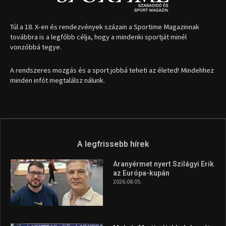
Túl a 18. X-en és rendezvények százain a Sportime Magazinnak
továbbra is a legfőbb célja, hogy a mindenki sportját minél
vonzóbbá tegye.
A rendszeres mozgás és a sport jobbá teheti az életed! Mindehhez
minden infót megtalálsz nálunk.
A legfrissebb hírek
Aranyérmet nyert Szilágyi Erik
az Európa-kupán
2026.08.05.