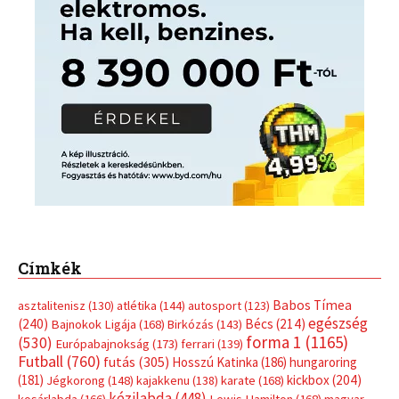
Címkék
Babos Tímea
asztalitenisz
(130)
atlétika
(144)
autosport
(123)
egészség
(240)
Bécs
(214)
Bajnokok Ligája
(168)
Birkózás
(143)
forma 1
(1165)
(530)
Európabajnokság
(173)
ferrari
(139)
Futball
(760)
futás
(305)
Hosszú Katinka
(186)
hungaroring
(181)
kickbox
(204)
Jégkorong
(148)
kajakkenu
(138)
karate
(168)
kézilabda
(448)