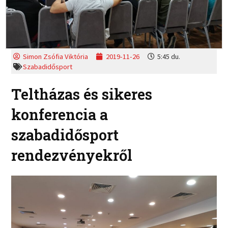
Simon Zsófia Viktória
2019-11-26
5:45 du.
Szabadidősport
Teltházas és sikeres
konferencia a
szabadidősport
rendezvényekről