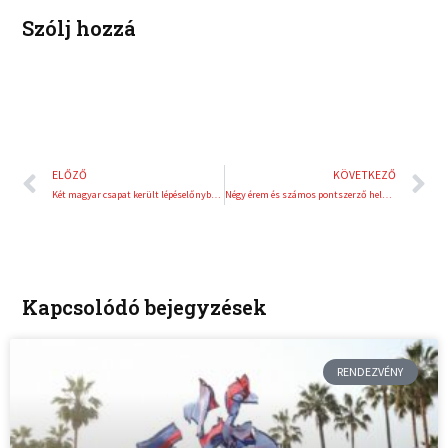
Szólj hozzá
Előző
K
ELŐZŐ
KÖVETKEZŐ
Két magyar csapat került lépéselőnybe a nyolcaddöntők során
Négy érem és számos pontszerző hely a junior testépítő és fitness világbajnokságon
Kapcsolódó bejegyzések
RENDEZVÉNY