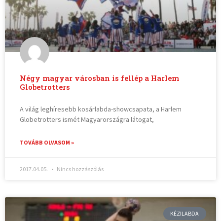
Négy magyar városban is fellép a Harlem
Globetrotters
A világ leghíresebb kosárlabda-showcsapata, a Harlem
Globetrotters ismét Magyarországra látogat,
TOVÁBB OLVASOM »
2017.04.05.
Nincs hozzászólás
KÉZILABDA