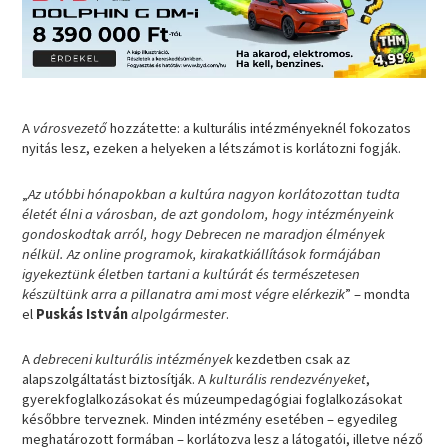
A
városvezető
hozzátette: a kulturális intézményeknél fokozatos
nyitás lesz, ezeken a helyeken a létszámot is korlátozni fogják.
„
Az utóbbi hónapokban a kultúra nagyon korlátozottan tudta
életét élni a városban, de azt gondolom, hogy intézményeink
gondoskodtak arról, hogy Debrecen ne maradjon élmények
nélkül. Az online programok, kirakatkiállítások formájában
igyekeztünk életben tartani a kultúrát és természetesen
készültünk arra a pillanatra ami most végre elérkezik
” – mondta
el
Puskás István
alpolgármester
.
A
debreceni kulturális intézmények
kezdetben csak az
alapszolgáltatást biztosítják. A
kulturális rendezvényeket
,
gyerekfoglalkozásokat és múzeumpedagógiai foglalkozásokat
későbbre terveznek. Minden intézmény esetében – egyedileg
meghatározott formában – korlátozva lesz a látogatói, illetve néző