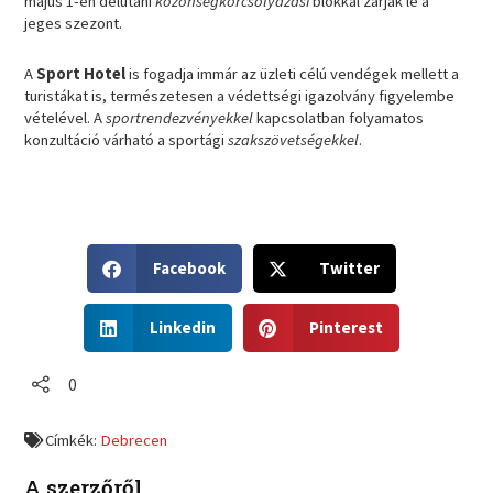
május 1-én délutáni
közönségkorcsolyázási
blokkal zárják le a
jeges szezont.
A
Sport Hotel
is fogadja immár az üzleti célú vendégek mellett a
turistákat is, természetesen a védettségi igazolvány figyelembe
vételével. A
sportrendezvényekkel
kapcsolatban folyamatos
konzultáció várható a sportági
szakszövetségekkel
.
S
S
Facebook
Twitter
h
h
a
a
S
S
r
r
Linkedin
Pinterest
h
h
e
e
a
a
o
o
r
r
0
n
n
e
e
f
t
o
o
a
w
Címkék:
Debrecen
n
n
c
i
l
p
e
t
A szerzőről
i
i