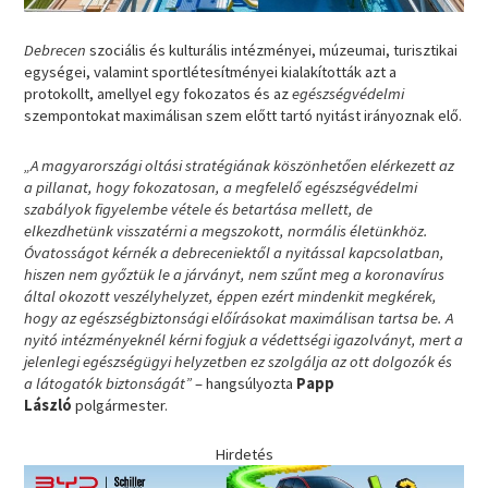
Debrecen
szociális és kulturális intézményei, múzeumai, turisztikai
egységei, valamint sportlétesítményei kialakították azt a
protokollt, amellyel egy fokozatos és az
egészségvédelmi
szempontokat maximálisan szem előtt tartó nyitást irányoznak elő.
„A magyarországi oltási stratégiának köszönhetően elérkezett az
a pillanat, hogy fokozatosan, a megfelelő egészségvédelmi
szabályok figyelembe vétele és betartása mellett, de
elkezdhetünk visszatérni a megszokott, normális életünkhöz.
Óvatosságot kérnék a debreceniektől a nyitással kapcsolatban,
hiszen nem győztük le a járványt, nem szűnt meg a koronavírus
által okozott veszélyhelyzet, éppen ezért mindenkit megkérek,
hogy az egészségbiztonsági előírásokat maximálisan tartsa be. A
nyitó intézményeknél kérni fogjuk a védettségi igazolványt, mert a
jelenlegi egészségügyi helyzetben ez szolgálja az ott dolgozók és
a látogatók biztonságát”
– hangsúlyozta
Papp
László
polgármester.
Hirdetés