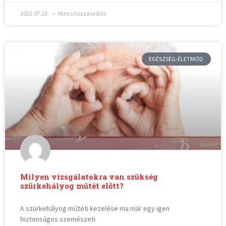
2022.07.12.
Nincs hozzászólás
EGÉSZSÉG-ÉLETMÓD
Milyen vizsgálatokra van szükség
szürkehályog műtét előtt?
A szürkehályog műtéti kezelése ma már egy igen
biztonságos szemészeti