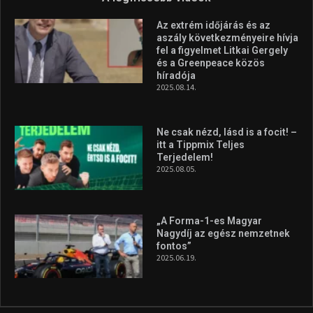
Az extrém időjárás és az
aszály következményeire hívja
fel a figyelmet Litkai Gergely
és a Greenpeace közös
híradója
2025.08.14.
Ne csak nézd, lásd is a focit! –
itt a Tippmix Teljes
Terjedelem!
2025.08.05.
„A Forma-1-es Magyar
Nagydíj az egész nemzetnek
fontos”
2025.06.19.