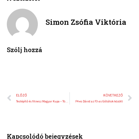
b
t
n
n
o
e
k
t
o
r
e
e
Simon Zsófia Viktória
k
d
r
i
e
n
s
t
Szólj hozzá
Előző
K
ELŐZŐ
KÖVETKEZŐ
Testépítő és fitnesz Magyar Kupa – Több versenyző duplázni tudott
F4-es Dávid az F3-as Góliátok között
Kapcsolódó bejegyzések