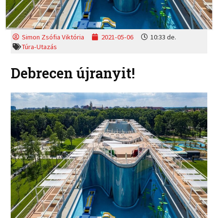
Simon Zsófia Viktória
2021-05-06
10:33 de.
Túra-Utazás
Debrecen újranyit!