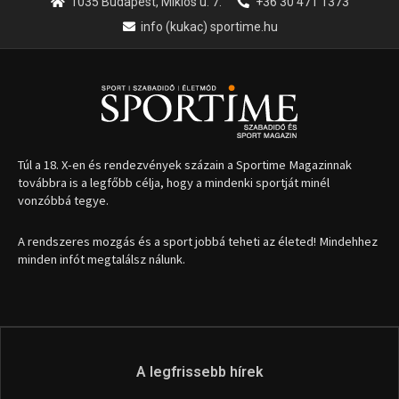
1035 Budapest, Miklós u. 7.
+36 30 471 1373
info (kukac) sportime.hu
Túl a 18. X-en és rendezvények százain a Sportime Magazinnak
továbbra is a legfőbb célja, hogy a mindenki sportját minél
vonzóbbá tegye.
A rendszeres mozgás és a sport jobbá teheti az életed! Mindehhez
minden infót megtalálsz nálunk.
A legfrissebb hírek