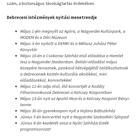
szám, a biztonságos távolságtartás érdekében.
Debreceni intézmények nyitási menetrendje
Május 1-jén megnyílt az Agóra, a Nagyerdei Kultúrpark, a
MODEM és a Déri Múzeum
Május 3-án nyitott a DEMKI és a Méliusz Juhász Péter
Könyvtár
Május 10-én a Csokonai Színház első előadása a Hamlet
lesz a Nagyerdei Stadionban. Beltéri előadást május
közepére terveznek, pünkösd hétvégéjétől találkozhatnak
a debreceniek köztéri kulturális akciókkal, mini
előadásokkal, koncertekkel
Május 11-én adja első, élő koncertjét a Kodály
Filharmonikusok Debrecen a Kölcsey Központban
Május 13-án nyit az Apolló Mozi és a Kölcsey Központ Bényi-
terme
Május 30-án gyereknapon nyit a Vojtina Bábszínház
Június 5-én koncerttel nyit a Nagyerdei Szabadtéri Színpad
Június 8-án kezdetét veszi a Nyári Színházi Esték
programsorozat