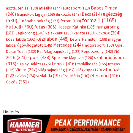
Babos Tímea
asztalitenisz
(130)
atlétika
(144)
autosport
(123)
egészség
(240)
Bécs
(214)
Bajnokok Ligája
(168)
Birkózás
(143)
forma 1
(1165)
(530)
Európabajnokság
(173)
ferrari
(139)
Futball
(760)
futás
(305)
Hosszú Katinka
(186)
hungaroring
(181)
kickbox
(204)
Jégkorong
(148)
kajakkenu
(138)
karate
(168)
kézilabda
(448)
kosárlabda
(166)
Lewis Hamilton
(168)
magyar
Mercedes
(244)
labdarúgóválogatott
(148)
motorsport
(153)
Opel
rio
Dakar Team
(132)
Rali Világbajnokság
(122)
Rendezvény
(142)
sport
(438)
2016
(373)
szabadidősport
Sportime Magazin
(128)
(316)
tenisz
(416)
Szalay Balázs
(126)
táplálkozás
(155)
utazás
Video
(247)
vitorlázás
(126)
világbajnokság
(162)
Világkupa
(129)
életmód
(416)
(222)
vívás
(174)
vízilabda
(197)
Érdi Mária
(130)
úszás
(361)
Hirdetés