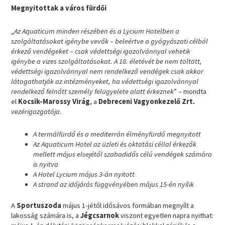
Megnyitottak a város fürdői
„
Az Aquaticum minden részében és a Lycium Hotelben a
szolgáltatásokat igénybe vevők – beleértve a gyógyászati célból
érkező vendégeket – csak védettségi igazolvánnyal vehetik
igénybe a vizes szolgáltatásokat. A 18. életévét be nem töltött,
védettségi igazolvánnyal nem rendelkező vendégek csak akkor
látogathatják az intézményeket, ha védettségi igazolvánnyal
rendelkező felnőtt személy felügyelete alatt érkeznek
” – mondta
el
Kocsik-Marossy Virág
, a
Debreceni Vagyonkezelő Zrt.
vezérigazgatója
.
A termálfürdő és a mediterrán élményfürdő megnyitott
Az Aquaticum Hotel az üzleti és oktatási céllal érkezők
mellett május elsejétől szabadidős célú vendégek számára
is nyitva
A Hotel Lycium május 3-án nyitott
A strand az időjárás függvényében május 15-én nyílik
A
Sportuszoda
május 1-jétől idősávos formában megnyílt a
lakosság számára is, a
Jégcsarnok
viszont egyetlen napra nyithat: