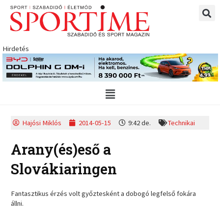
Skip
to
content
Hirdetés
Main
Menu
Hajósi Miklós
2014-05-15
9:42 de.
Technikai
Arany(és)eső a
Slovákiaringen
Fantasztikus érzés volt győztesként a dobogó legfelső fokára
állni.