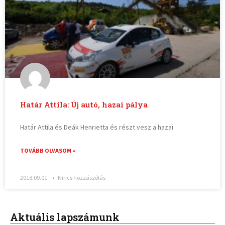
Határ Attila: Új autó, hazai pálya
Határ Attila és Deák Henrietta és részt vesz a hazai
TOVÁBB OLVASOM »
2018.09.01.
Nincs hozzászólás
Aktuális lapszámunk