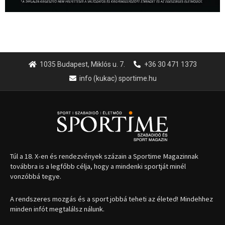
1035 Budapest, Miklós u. 7.
+36 30 471 1373
info (kukac) sportime.hu
Túl a 18. X-en és rendezvények százain a Sportime Magazinnak
továbbra is a legfőbb célja, hogy a mindenki sportját minél
vonzóbbá tegye.
A rendszeres mozgás és a sport jobbá teheti az életed! Mindehhez
minden infót megtalálsz nálunk.