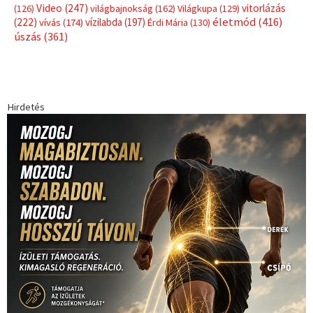
Video
(247)
vitorlázás
(126)
világbajnokság
(162)
Világkupa
(129)
életmód
(416)
(222)
vívás
(174)
vízilabda
(197)
Érdi Mária
(130)
úszás
(361)
Hirdetés