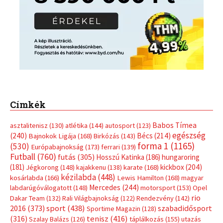
Címkék
Babos Tímea
asztalitenisz
(130)
atlétika
(144)
autosport
(123)
egészség
(240)
Bécs
(214)
Bajnokok Ligája
(168)
Birkózás
(143)
forma 1
(1165)
(530)
Európabajnokság
(173)
ferrari
(139)
Futball
(760)
futás
(305)
Hosszú Katinka
(186)
hungaroring
(181)
kickbox
(204)
Jégkorong
(148)
kajakkenu
(138)
karate
(168)
kézilabda
(448)
kosárlabda
(166)
Lewis Hamilton
(168)
magyar
Mercedes
(244)
labdarúgóválogatott
(148)
motorsport
(153)
Opel
rio
Dakar Team
(132)
Rali Világbajnokság
(122)
Rendezvény
(142)
sport
(438)
2016
(373)
szabadidősport
Sportime Magazin
(128)
(316)
tenisz
(416)
Szalay Balázs
(126)
táplálkozás
(155)
utazás