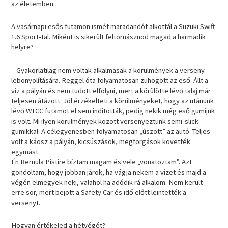
az életemben.
A vasárnapi esős futamon ismét maradandót alkottál a Suzuki Swift
1.6 Sport-tal. Miként is sikerült feltornásznod magad a harmadik
helyre?
– Gyakorlatilag nem voltak alkalmasak a körülmények a verseny
lebonyolítására. Reggel óta folyamatosan zuhogott az eső. Állt a
víz a pályán és nem tudott elfolyni, mert a körülötte lévő talaj már
teljesen átázott. Jól érzékelteti a körülményeket, hogy az utánunk
lévő WTCC futamot el sem indították, pedig nekik még eső gumijuk
is volt. Mi ilyen körülmények között versenyeztünk semi-slick
gumikkal. A célegyenesben folyamatosan „úszott” az autó. Teljes
volt a káosz a pályán, kicsúszások, megforgások követték
egymást.
Én Bernula Pistire bíztam magam és vele „vonatoztam”. Azt
gondoltam, hogy jobban járok, ha vágja nekem a vizet és majd a
végén elmegyek neki, valahol ha adódik rá alkalom. Nem került
erre sor, mert bejött a Safety Car és idő előtt leintették a
versenyt.
Hogyan értékeled a hétvégét?