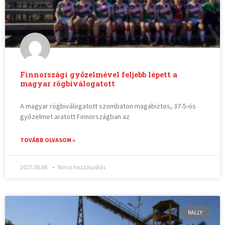
Finnországi győzelmével feljebb lépett a
magyar rögbiválogatott
A magyar rögbiválogatott szombaton magabiztos, 37-5-ös
győzelmet aratott Finnországban az
TOVÁBB OLVASOM »
2017.05.06.
Nincs hozzászólás
RALLY