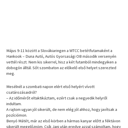
Május 9-11 között a Slovákiaringen a WTCC betétfutamaként a
Hankook – Duna Autó, Autós Gyorsasági OB második versenyén
vettél részt. Nem kis sikerrel, hisz a két futamból mindegyiken a
dobogón álltál. Sőt szombaton az előkelő első helyet szerezted
meg.
Mesélnél a szombati napon elért első helyért vívott
csatározásaidról?
– Az időmérőt eltaktikáztam, ezért csak a negyedik helyről
indultam.
A rajtom ugyan jól sikerült, de nem elég jól ahhoz, hogy javítsak a
pozíciómon.
Benyó Mátét, már az első körben a hármas kanyar előtt a féktávon
sikerült megelőznöm. Csík Jani után eredve azzal számoltam, hogy