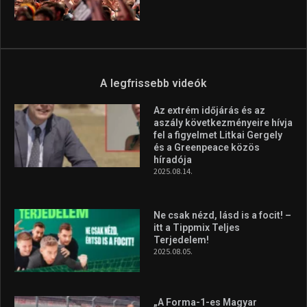
A legfrissebb videók
Az extrém időjárás és az
aszály következményeire hívja
fel a figyelmet Litkai Gergely
és a Greenpeace közös
híradója
2025.08.14.
Ne csak nézd, lásd is a focit! –
itt a Tippmix Teljes
Terjedelem!
2025.08.05.
„A Forma-1-es Magyar