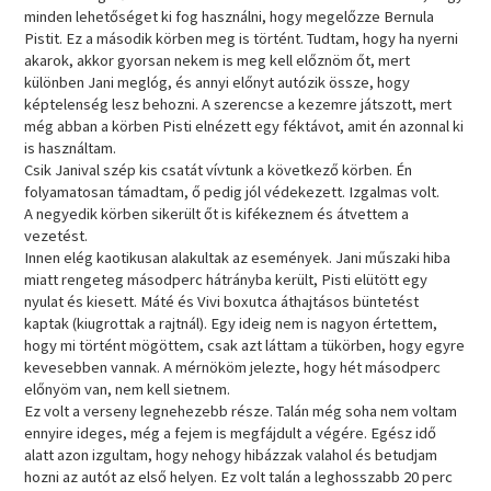
minden lehetőséget ki fog használni, hogy megelőzze Bernula
Pistit. Ez a második körben meg is történt. Tudtam, hogy ha nyerni
akarok, akkor gyorsan nekem is meg kell előznöm őt, mert
különben Jani meglóg, és annyi előnyt autózik össze, hogy
képtelenség lesz behozni. A szerencse a kezemre játszott, mert
még abban a körben Pisti elnézett egy féktávot, amit én azonnal ki
is használtam.
Csik Janival szép kis csatát vívtunk a következő körben. Én
folyamatosan támadtam, ő pedig jól védekezett. Izgalmas volt.
A negyedik körben sikerült őt is kifékeznem és átvettem a
vezetést.
Innen elég kaotikusan alakultak az események. Jani műszaki hiba
miatt rengeteg másodperc hátrányba került, Pisti elütött egy
nyulat és kiesett. Máté és Vivi boxutca áthajtásos büntetést
kaptak (kiugrottak a rajtnál). Egy ideig nem is nagyon értettem,
hogy mi történt mögöttem, csak azt láttam a tükörben, hogy egyre
kevesebben vannak. A mérnököm jelezte, hogy hét másodperc
előnyöm van, nem kell sietnem.
Ez volt a verseny legnehezebb része. Talán még soha nem voltam
ennyire ideges, még a fejem is megfájdult a végére. Egész idő
alatt azon izgultam, hogy nehogy hibázzak valahol és betudjam
hozni az autót az első helyen. Ez volt talán a leghosszabb 20 perc