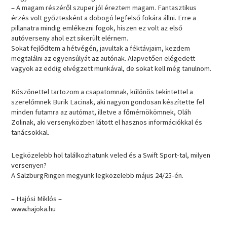
– A magam részéről szuper jól éreztem magam. Fantasztikus
érzés volt győztesként a dobogó legfelső fokára állni. Erre a
pillanatra mindig emlékezni fogok, hiszen ez volt az első
autóverseny ahol ezt sikerült elérnem.
Sokat fejlődtem a hétvégén, javultak a féktávjaim, kezdem
megtalálni az egyensúlyát az autónak. Alapvetően elégedett
vagyok az eddig elvégzett munkával, de sokat kell még tanulnom.
Köszönettel tartozom a csapatomnak, különös tekintettel a
szerelőmnek Burik Lacinak, aki nagyon gondosan készítette fel
minden futamra az autómat, illetve a főmérnökömnek, Oláh
Zolinak, aki versenyközben látott el hasznos információkkal és
tanácsokkal.
Legközelebb hol találkozhatunk veled és a Swift Sport-tal, milyen
versenyen?
A SalzburgRingen megyünk legközelebb május 24/25-én.
– Hajósi Miklós –
www.hajoka.hu