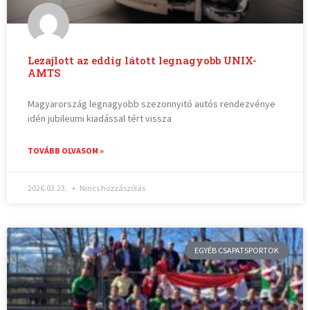
Lezajlott az eddig látott legnagyobb UNIX-
AMTS
Magyarország legnagyobb szezonnyitó autós rendezvénye
idén jubileumi kiadással tért vissza
TOVÁBB OLVASOM »
2026.03.23.
Nincs hozzászólás
EGYÉB CSAPATSPORTOK