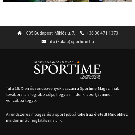
1035 Budapest, Miklós u. 7.
+36 30 471 1373
info (kukac) sportime.hu
Túl a 18. X-en és rendezvények százain a Sportime Magazinnak
továbbra is a legfőbb célja, hogy a mindenki sportját minél
vonzóbbá tegye.
A rendszeres mozgás és a sport jobbá teheti az életed! Mindehhez
minden infót megtalálsz nálunk.