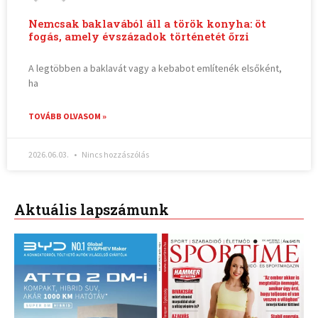
Nemcsak baklavából áll a török konyha: öt
fogás, amely évszázadok történetét őrzi
A legtöbben a baklavát vagy a kebabot említenék elsőként,
ha
TOVÁBB OLVASOM »
2026.06.03.
Nincs hozzászólás
Aktuális lapszámunk