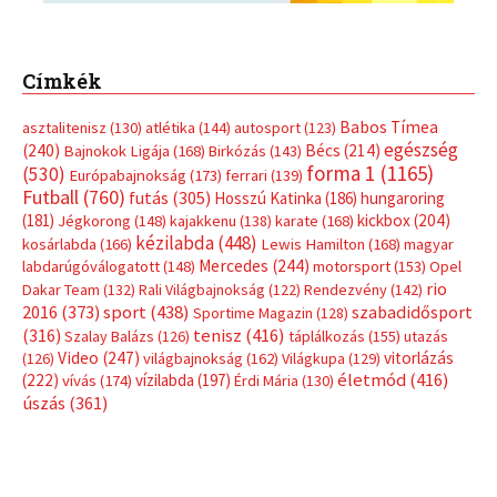
Címkék
Babos Tímea
asztalitenisz
(130)
atlétika
(144)
autosport
(123)
egészség
(240)
Bécs
(214)
Bajnokok Ligája
(168)
Birkózás
(143)
forma 1
(1165)
(530)
Európabajnokság
(173)
ferrari
(139)
Futball
(760)
futás
(305)
Hosszú Katinka
(186)
hungaroring
(181)
kickbox
(204)
Jégkorong
(148)
kajakkenu
(138)
karate
(168)
kézilabda
(448)
kosárlabda
(166)
Lewis Hamilton
(168)
magyar
Mercedes
(244)
labdarúgóválogatott
(148)
motorsport
(153)
Opel
rio
Dakar Team
(132)
Rali Világbajnokság
(122)
Rendezvény
(142)
sport
(438)
2016
(373)
szabadidősport
Sportime Magazin
(128)
(316)
tenisz
(416)
Szalay Balázs
(126)
táplálkozás
(155)
utazás
Video
(247)
vitorlázás
(126)
világbajnokság
(162)
Világkupa
(129)
életmód
(416)
(222)
vívás
(174)
vízilabda
(197)
Érdi Mária
(130)
úszás
(361)