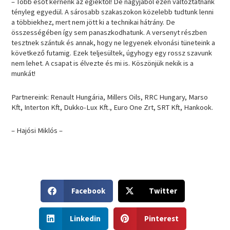
– Több esőt kérnénk az égiektől! De nagyjából ezen változtatnánk
tényleg egyedül. A sárosabb szakaszokon közelebb tudtunk lenni
a többiekhez, mert nem jött ki a technikai hátrány. De
összességében így sem panaszkodhatunk. A versenyt részben
tesztnek szántuk és annak, hogy ne legyenek elvonási tüneteink a
következő futamig. Ezek teljesültek, úgyhogy egy rossz szavunk
nem lehet. A csapat is élvezte és mi is. Köszönjük nekik is a
munkát!
Partnereink: Renault Hungária, Millers Oils, RRC Hungary, Marso
Kft, Interton Kft, Dukko-Lux Kft., Euro One Zrt, SRT Kft, Hankook.
– Hajósi Miklós –
S
S
Facebook
Twitter
h
h
a
a
S
S
r
r
Linkedin
Pinterest
h
h
e
e