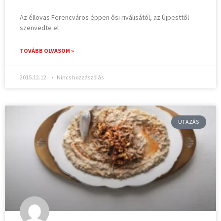
Az éllovas Ferencváros éppen ősi riválisától, az Újpesttől
szenvedte el
TOVÁBB OLVASOM »
2015.12.12.
Nincs hozzászólás
UTAZÁS