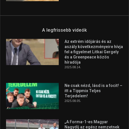
A legfrissebb videók
Az extrém időjárás és az
aszály következményeire hívja
fel a figyelmet Litkai Gergely
és a Greenpeace közös
híradója
2025.08.14.
Ne csak nézd, lásd is a focit! –
itt a Tippmix Teljes
Terjedelem!
2025.08.05.
„A Forma-1-es Magyar
Nagydíj az egész nemzetnek