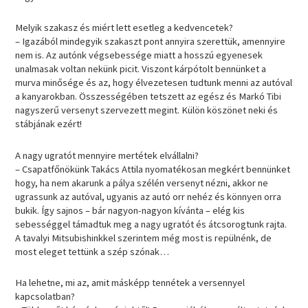
Melyik szakasz és miért lett esetleg a kedvencetek?
– Igazából mindegyik szakaszt pont annyira szerettük, amennyire
nem is. Az autónk végsebessége miatt a hosszú egyenesek
unalmasak voltan nekünk picit. Viszont kárpótolt bennünket a
murva minősége és az, hogy élvezetesen tudtunk menni az autóval
a kanyarokban. Összességében tetszett az egész és Markó Tibi
nagyszerű versenyt szervezett megint. Külön köszönet neki és
stábjának ezért!
A nagy ugratót mennyire mertétek elvállalni?
– Csapatfőnökünk Takács Attila nyomatékosan megkért bennünket
hogy, ha nem akarunk a pálya szélén versenyt nézni, akkor ne
ugrassunk az autóval, ugyanis az autó orr nehéz és könnyen orra
bukik. Így sajnos – bár nagyon-nagyon kívánta – elég kis
sebességgel támadtuk meg a nagy ugratót és átcsorogtunk rajta.
A tavalyi Mitsubishinkkel szerintem még most is repülnénk, de
most eleget tettünk a szép szónak…
Ha lehetne, mi az, amit másképp tennétek a versennyel
kapcsolatban?