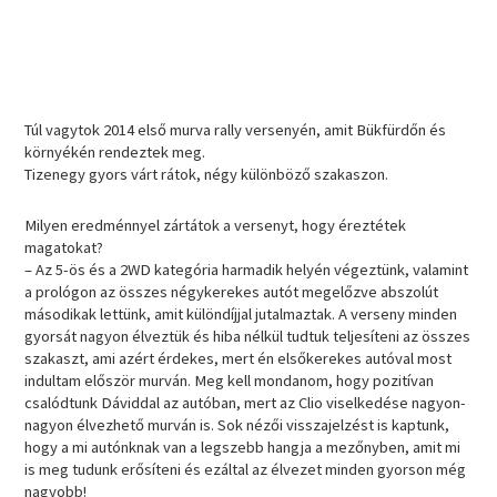
Túl vagytok 2014 első murva rally versenyén, amit Bükfürdőn és
környékén rendeztek meg.
Tizenegy gyors várt rátok, négy különböző szakaszon.
Milyen eredménnyel zártátok a versenyt, hogy éreztétek
magatokat?
– Az 5-ös és a 2WD kategória harmadik helyén végeztünk, valamint
a prológon az összes négykerekes autót megelőzve abszolút
másodikak lettünk, amit különdíjjal jutalmaztak. A verseny minden
gyorsát nagyon élveztük és hiba nélkül tudtuk teljesíteni az összes
szakaszt, ami azért érdekes, mert én elsőkerekes autóval most
indultam először murván. Meg kell mondanom, hogy pozitívan
csalódtunk Dáviddal az autóban, mert az Clio viselkedése nagyon-
nagyon élvezhető murván is. Sok nézői visszajelzést is kaptunk,
hogy a mi autónknak van a legszebb hangja a mezőnyben, amit mi
is meg tudunk erősíteni és ezáltal az élvezet minden gyorson még
nagyobb!