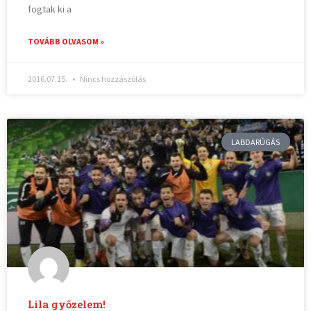
fogtak ki a
TOVÁBB OLVASOM »
2016.07.15.
Nincs hozzászólás
LABDARÚGÁS
Lila győzelem!