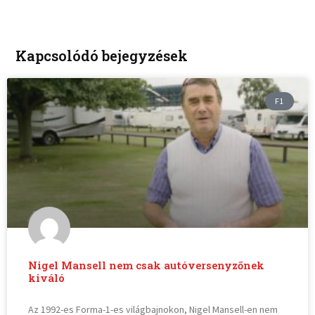
Kapcsolódó bejegyzések
F1
Nigel Mansell nem csak autóversenyzőnek
kiváló
Az 1992-es Forma-1-es világbajnokon, Nigel Mansell-en nem