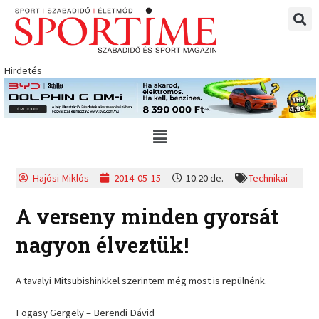
Skip
to
content
Hirdetés
Main
Menu
Hajósi Miklós
2014-05-15
10:20 de.
Technikai
A verseny minden gyorsát
nagyon élveztük!
A tavalyi Mitsubishinkkel szerintem még most is repülnénk.
Fogasy Gergely – Berendi Dávid