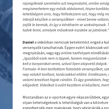
rajongóknak szeretném azt megmutatni, amibe amúgy n
megismerhetem egy másik oldalamat, hiszen korábban
lehetőségem arra, hogy felfedezzem azt, hogy még mi
interjút készítek a versenyzőkkel – mivel benne volta
zajlik le bennük, és így a kérdéseim se szokványosak. 
tudok tenni, amelyek másoknak eszükbe se jutnának.
Daniel
a videóiban nemcsak betekintést enged a kul
versenyzők tanulhatnak. Éppen ezért kíváncsiak vol
megnyitásán, vagy egy online tanfolyam elindításán
„Igazából ezek nem is tippek, hanem magyarázatok 
kell a kanyarokat venni, szóval ilyen alapvető dolgok.
Formula–4-ben tanítottam fiatalabb versenyzőket, szer
nap valakit tanítani, tanácsokkal ellátni. Emlékszem
valami kreatívat fogok csinálni. És úgy gondolom, ho
elégedett. Videókat is ezért kezdtem el készíteni, mer
Mostanában az e-sportok egyre népszerűbbek, egyr
olyan tehetségeknek is lehetőségük van a kitörésre
engedhetnék meg maguknak, hogy végigjárják a pro