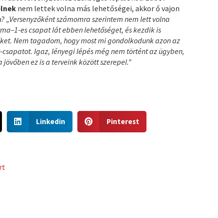
elnek
nem lettek volna más lehetőségei, akkor ő vajon
n?
„Versenyzőként számomra szerintem nem lett volna
ma–1-es csapat lát ebben lehetőséget, és kezdik is
yzőket. Nem tagadom, hogy most mi gondolkodunk azon az
t-csapatot. Igaz, lényegi lépés még nem történt az ügyben,
övőben ez is a terveink között szerepel.”
S
S
Linkedin
Pinterest
h
h
a
a
r
r
e
e
rt
o
o
n
n
l
p
i
i
n
n