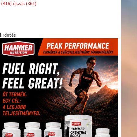
Címkék
Babos
asztalitenisz
(130)
atlétika
(144)
autosport
(123)
Tímea
(240)
Bécs
(214)
Bajnokok Ligája
(168)
Birkózás
(143)
egészség
(530)
Európabajnokság
(173)
ferrari
(139)
forma 1
(1165)
Futball
(760)
futás
(305)
Hosszú
Katinka
(186)
hungaroring
(181)
Jégkorong
(148)
kajakkenu
kézilabda
kickbox
(204)
(138)
karate
(168)
kosárlabda
(166)
(448)
Lewis Hamilton
(168)
magyar labdarúgóválogatott
(148)
Mercedes
(244)
motorsport
(153)
Opel Dakar Team
(132)
Rali
sport
rio 2016
(373)
Világbajnokság
(122)
Rendezvény
(142)
(438)
szabadidősport
(316)
Sportime Magazin
(128)
Szalay
tenisz
(416)
Balázs
(126)
táplálkozás
(155)
utazás
(126)
Video
(247)
vitorlázás
világbajnokság
(162)
Világkupa
(129)
életmód
(222)
vívás
(174)
vízilabda
(197)
Érdi Mária
(130)