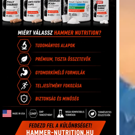
(416)
úszás
(361)
Hirdetés