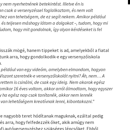
em nyerhetnének betekintést. Illetve én is
 csak a versenyzéssel foglalkoztam, és nem volt
hez van tehetségem, de ez segít nekem. Amikor például
m, és teljesen máshogy látom a dolgokat –, tudom, hogy mi
Tudom, hogy mit gondolnak, így olyan kérdéseket is fel
”
isszák mögé, hanem tippeket is ad, amelyekből a fiatal
tunk arra, hogy gondolkodik-e egy versenyzőiskola
.
– például van egy videóm, amelyben elmondom, hogyan
 Viszont szeretnék-e versenyzőiskolát nyitni? Áh, nem… A
ettem is csinálni, de csak egy ideig. Nem akarok egész
, amikor 16 éves voltam, akkor arról álmodtam, hogy egyszer
gy ha egész nap csak tanítanék, akkor nem lennék
t van lehetőségem kreatívnak lenni, kibontakozni.”
e nagyobb teret hódítanak maguknak, ezáltal pedig
 és arra, hogy felfedezzék őket, akik amúgy nem
fi autóversenyzéshez szükséges lépcsőket. Ebből