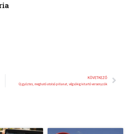
ria
k
t
e
e
d
r
i
e
n
s
t
Köve
KÖVETKEZŐ
Új győztes, megható utolsó pillanat, végsőkig kitartó versenyzők