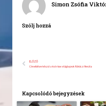
Simon Zsófia Viktó
e
t
b
t
o
e
o
r
k
Szólj hozzá
Előző
ELŐZŐ
Címvédésre készül a kick-box világbajnok Rákóczi Renáta
Kapcsolódó bejegyzések