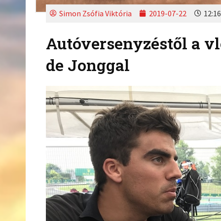
Simon Zsófia Viktória
2019-07-22
12:16
Autóversenyzéstől a vl
de Jonggal