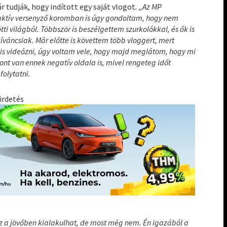
 tudják, hogy indított egy saját vlogot
. „Az MP
 aktív versenyző koromban is úgy gondoltam, hogy nem
 világból. Többször is beszélgettem szurkolókkal, és ők is
íváncsiak. Már előtte is követtem több vloggert, mert
n is videózni, úgy voltam vele, hogy majd meglátom, hogy mi
ont van ennek negatív oldala is, mivel rengeteg időt
folytatni.
irdetés
a jövőben kialakulhat, de most még nem. Én igazából a