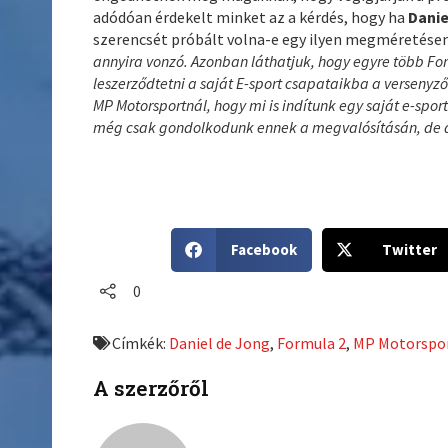
adódóan érdekelt minket az a kérdés, hogy ha
Dani
szerencsét próbált volna-e egy ilyen megméretése
annyira vonzó. Azonban láthatjuk, hogy egyre több For
leszerződtetni a saját E-sport csapataikba a versen
MP Motorsportnál, hogy mi is indítunk egy saját e-spor
még csak gondolkodunk ennek a megvalósításán, de a j
S
S
Facebook
Twitter
h
h
a
a
0
r
r
e
e
Címkék:
Daniel de Jong
,
Formula 2
,
MP Motorspo
o
o
n
n
A szerzőről
f
t
a
w
c
i