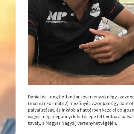
Daniel de Jong holland autóversenyző négy szezonon
(ma már Formula 2) mezőnyét. Azonban úgy döntöt
pályafutását, és inkább a háttérben kezd el dolgozn
vagyis még megannyi lehetősége lett volna a pályán
tavaly, a Magyar Nagydíj versenyhétvégéjén.