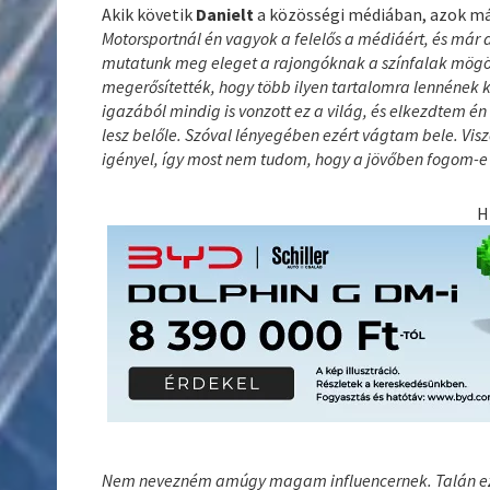
Akik követik
Danielt
a közösségi médiában, azok már
Motorsportnál én vagyok a felelős a médiáért, és már
mutatunk meg eleget a rajongóknak a színfalak mögötti
megerősítették, hogy több ilyen tartalomra lennének k
igazából mindig is vonzott ez a világ, és elkezdtem é
lesz belőle. Szóval lényegében ezért vágtam bele. Visz
igényel, így most nem tudom, hogy a jövőben fogom-e 
H
Nem nevezném amúgy magam influencernek. Talán ez 