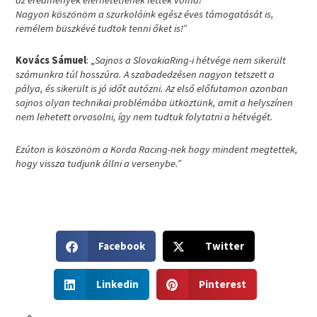
Nagyon köszönöm a szurkolóink egész éves támogatását is,
remélem büszkévé tudtok tenni őket is!”
Kovács Sámuel
: „
Sajnos a SlovakiaRing-i hétvége nem sikerült
számunkra túl hosszúra. A szabadedzésen nagyon tetszett a
pálya, és sikerült is jó időt autózni. Az első előfutamon azonban
sajnos olyan technikai problémába ütköztünk, amit a helyszínen
nem lehetett orvosolni, így nem tudtuk folytatni a hétvégét.
Ezúton is köszönöm a Korda Racing-nek hogy mindent megtettek,
hogy vissza tudjunk állni a versenybe.”
S
S
Facebook
Twitter
h
h
a
a
S
S
r
r
Linkedin
Pinterest
h
h
e
e
a
a
o
o