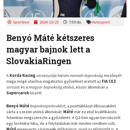
Sportime
2024-10-23
7:59 du.
Autosport
Benyó Máté kétszeres
magyar bajnok lett a
SlovakiaRingen
A
Korda Racing
versenyzője
három
nemzeti bajnokság
mezőnyét
maga mögé utasítva magabiztos győzelmet aratott az
FIA CEZ
sorozat
és a
magyar bajnokság
utolsó, közös állomásán a
Supercarok
között.
Benyó Máté
bajnokaspiránsként
, a ponttáblázat éllovasaként
várta a szezon utolsó állomását.
Máté
már ez első kvalifikációs
futamban megszerezte a győzelmet. A Q2-ben ugyan becsúszott
egy technikai hiba, de a folytatásban már minden rendben volt,
Máté
megnyerte a harmadik előfutamot, majd az elődöntőt is. A