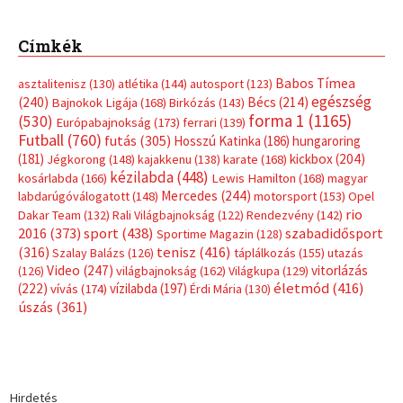
Címkék
Babos Tímea
asztalitenisz
(130)
atlétika
(144)
autosport
(123)
egészség
(240)
Bécs
(214)
Bajnokok Ligája
(168)
Birkózás
(143)
forma 1
(1165)
(530)
Európabajnokság
(173)
ferrari
(139)
Futball
(760)
futás
(305)
Hosszú Katinka
(186)
hungaroring
(181)
kickbox
(204)
Jégkorong
(148)
kajakkenu
(138)
karate
(168)
kézilabda
(448)
kosárlabda
(166)
Lewis Hamilton
(168)
magyar
Mercedes
(244)
labdarúgóválogatott
(148)
motorsport
(153)
Opel
rio
Dakar Team
(132)
Rali Világbajnokság
(122)
Rendezvény
(142)
sport
(438)
2016
(373)
szabadidősport
Sportime Magazin
(128)
(316)
tenisz
(416)
Szalay Balázs
(126)
táplálkozás
(155)
utazás
Video
(247)
vitorlázás
(126)
világbajnokság
(162)
Világkupa
(129)
életmód
(416)
(222)
vívás
(174)
vízilabda
(197)
Érdi Mária
(130)
úszás
(361)
Hirdetés