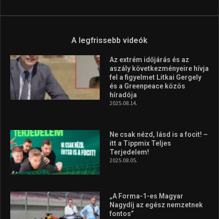
A legfrissebb videók
Az extrém időjárás és az
aszály következményeire hívja
fel a figyelmet Litkai Gergely
és a Greenpeace közös
híradója
2025.08.14.
Ne csak nézd, lásd is a focit! –
itt a Tippmix Teljes
Terjedelem!
2025.08.05.
„A Forma-1-es Magyar
Nagydíj az egész nemzetnek
fontos”