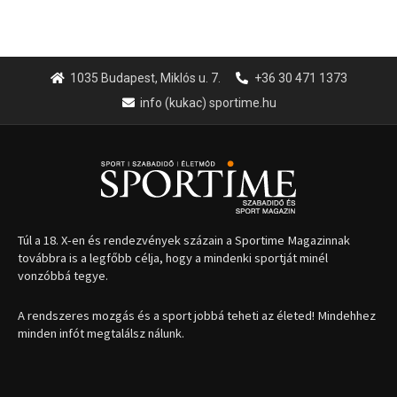
1035 Budapest, Miklós u. 7.
+36 30 471 1373
info (kukac) sportime.hu
Túl a 18. X-en és rendezvények százain a Sportime Magazinnak
továbbra is a legfőbb célja, hogy a mindenki sportját minél
vonzóbbá tegye.
A rendszeres mozgás és a sport jobbá teheti az életed! Mindehhez
minden infót megtalálsz nálunk.