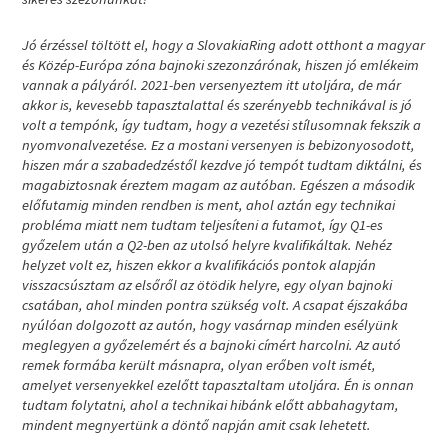
Jó érzéssel töltött el, hogy a SlovakiaRing adott otthont a magyar
és Közép-Európa zóna bajnoki szezonzárónak, hiszen jó emlékeim
vannak a pályáról. 2021-ben versenyeztem itt utoljára, de már
akkor is, kevesebb tapasztalattal és szerényebb technikával is jó
volt a tempónk, így tudtam, hogy a vezetési stílusomnak fekszik a
nyomvonalvezetése. Ez a mostani versenyen is bebizonyosodott,
hiszen már a szabadedzéstől kezdve jó tempót tudtam diktálni, és
magabiztosnak éreztem magam az autóban. Egészen a második
előfutamig minden rendben is ment, ahol aztán egy technikai
probléma miatt nem tudtam teljesíteni a futamot, így Q1-es
győzelem után a Q2-ben az utolsó helyre kvalifikáltak. Nehéz
helyzet volt ez, hiszen ekkor a kvalifikációs pontok alapján
visszacsúsztam az elsőről az ötödik helyre, egy olyan bajnoki
csatában, ahol minden pontra szükség volt. A csapat éjszakába
nyúlóan dolgozott az autón, hogy vasárnap minden esélyünk
meglegyen a győzelemért és a bajnoki címért harcolni. Az autó
remek formába került másnapra, olyan erőben volt ismét,
amelyet versenyekkel ezelőtt tapasztaltam utoljára. Én is onnan
tudtam folytatni, ahol a technikai hibánk előtt abbahagytam,
mindent megnyertünk a döntő napján amit csak lehetett.