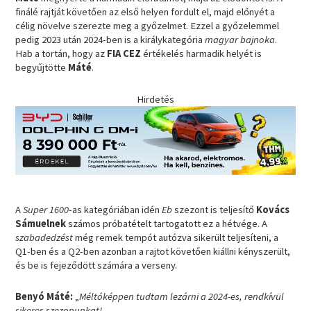
finálé rajtját követően az első helyen fordult el, majd előnyét a
célig növelve szerezte meg a győzelmet. Ezzel a győzelemmel
pedig 2023 után 2024-ben is a királykategória
magyar bajnoka
.
Hab a tortán, hogy az
FIA CEZ
értékelés harmadik helyét is
begyűjtötte
Máté
.
Hirdetés
A
Super 1600
-as kategóriában idén
Eb
szezont is teljesítő
Kovács
Sámuelnek
számos próbatételt tartogatott ez a hétvége. A
szabadedzést
még remek tempót autózva sikerült teljesíteni, a
Q1-ben és a Q2-ben azonban a rajtot követően kiállni kényszerült,
és be is fejeződött számára a verseny.
Benyó Máté:
„
Méltóképpen tudtam lezárni a 2024-es, rendkívül
sikeres szezonunkat!