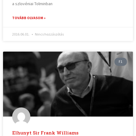
a szlovéniai Tolminban
TOVÁBB OLVASOM »
2016.06.01.
Nincs hozzászólás
F1
Elhunyt Sir Frank Williams