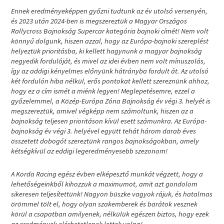
Ennek eredményeképpen győzni tudtunk az év utolsó versenyén,
és 2023 után 2024-ben is megszereztük a Magyar Országos
Rallycross Bajnokság Supercar kategória bajnoki címét! Nem volt
könnyű dolgunk, hiszen azzal, hogy az Európa-bajnoki szereplést
helyeztük prioritásba, ki kellett hagynunk a magyar bajnokság
negyedik fordulóját, és mivel az idei évben nem volt mínuszolás,
így az addigi kényelmes előnyünk hátrányba fordult át. Az utolsó
két fordulón hiba nélkül, erős pontokat kellett szereznünk ahhoz,
hogy ez a cím ismét a miénk legyen! Meglepetésemre, ezzel a
győzelemmel, a Közép-Európa Zóna Bajnokság év végi 3. helyét is
megszereztük, amivel végképp nem számoltunk, hiszen az a
bajnokság teljesen prioritáson kívül esett számunkra. Az Európa-
bajnokság év végi 3. helyével együtt tehát három darab éves
összetett dobogót szereztünk rangos bajnokságokban, amely
kétségkívül az eddigi legeredményesebb szezonom!
A Korda Racing egész évben elképesztő munkát végzett, hogy a
lehetőségeinkből kihozzuk a maximumot, amit azt gondolom
sikeresen teljesítettünk! Nagyon büszke vagyok rájuk, és hatalmas
örömmel tölt el, hogy olyan szakemberek és barátok vesznek
körül a csapatban amilyenek, nélkülük egészen biztos, hogy ezek
az eredmények elérhetetlenek lettek volna!