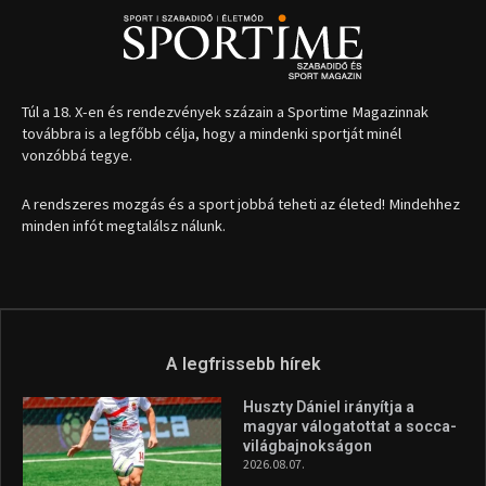
Túl a 18. X-en és rendezvények százain a Sportime Magazinnak
továbbra is a legfőbb célja, hogy a mindenki sportját minél
vonzóbbá tegye.
A rendszeres mozgás és a sport jobbá teheti az életed! Mindehhez
minden infót megtalálsz nálunk.
A legfrissebb hírek
Huszty Dániel irányítja a
magyar válogatottat a socca-
világbajnokságon
2026.08.07.