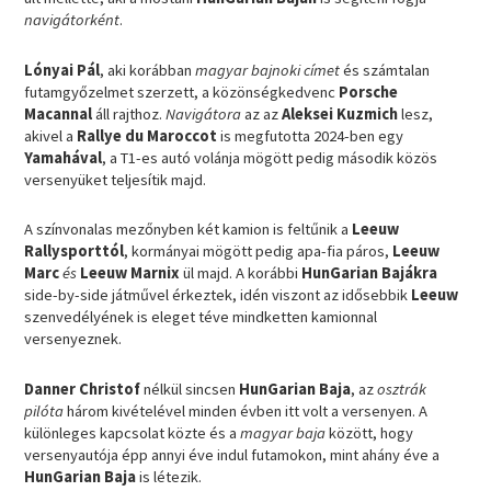
navigátorként
.
Lónyai Pál
, aki korábban
magyar bajnoki címet
és számtalan
futamgyőzelmet szerzett, a közönségkedvenc
Porsche
Macannal
áll rajthoz.
Navigátora
az az
Aleksei Kuzmich
lesz,
akivel a
Rallye du Maroccot
is megfutotta 2024-ben egy
Yamahával
, a T1-es autó volánja mögött pedig második közös
versenyüket teljesítik majd.
A színvonalas mezőnyben két kamion is feltűnik a
Leeuw
Rallysporttól
, kormányai mögött pedig apa-fia páros,
Leeuw
Marc
és
Leeuw Marnix
ül majd. A korábbi
HunGarian
Bajákra
side-by-side játművel érkeztek, idén viszont az idősebbik
Leeuw
szenvedélyének is eleget téve mindketten kamionnal
versenyeznek.
Danner Christof
nélkül sincsen
HunGarian Baja
, az
osztrák
pilóta
három kivételével minden évben itt volt a versenyen. A
különleges kapcsolat közte és a
magyar baja
között, hogy
versenyautója épp annyi éve indul futamokon, mint ahány éve a
HunGarian Baja
is létezik.