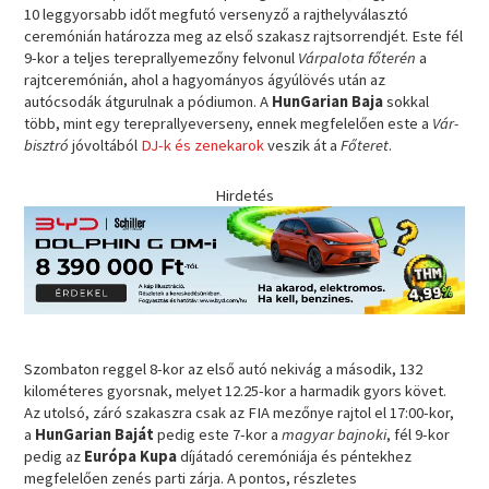
10 leggyorsabb időt megfutó versenyző a rajthelyválasztó
ceremónián határozza meg az első szakasz rajtsorrendjét. Este fél
9-kor a teljes tereprallyemezőny felvonul
Várpalota főterén
a
rajtceremónián, ahol a hagyományos ágyúlövés után az
autócsodák átgurulnak a pódiumon. A
HunGarian Baja
sokkal
több, mint egy tereprallyeverseny, ennek megfelelően este a
Vár-
bisztró
jóvoltából
DJ-k és zenekarok
veszik át a
Főteret
.
Hirdetés
Szombaton reggel 8-kor az első autó nekivág a második, 132
kilométeres gyorsnak, melyet 12.25-kor a harmadik gyors követ.
Az utolsó, záró szakaszra csak az FIA mezőnye rajtol el 17:00-kor,
a
HunGarian Baját
pedig este 7-kor a
magyar bajnoki
, fél 9-kor
pedig az
Európa Kupa
díjátadó ceremóniája és péntekhez
megfelelően zenés parti zárja. A pontos, részletes