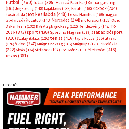
Futball
(760)
futás
(305)
Hosszú Katinka
(186)
hungaroring
(181)
kickbox
(204)
Jégkorong
(148)
kajakkenu
(138)
karate
(168)
kézilabda
(448)
kosárlabda
(166)
Lewis Hamilton
(168)
magyar
Mercedes
(244)
labdarúgóválogatott
(148)
motorsport
(153)
Opel
rio
Dakar Team
(132)
Rali Világbajnokság
(122)
Rendezvény
(142)
sport
(438)
2016
(373)
szabadidősport
Sportime Magazin
(128)
(316)
tenisz
(416)
Szalay Balázs
(126)
táplálkozás
(155)
utazás
Video
(247)
vitorlázás
(126)
világbajnokság
(162)
Világkupa
(129)
életmód
(416)
(222)
vívás
(174)
vízilabda
(197)
Érdi Mária
(130)
úszás
(361)
Hirdetés