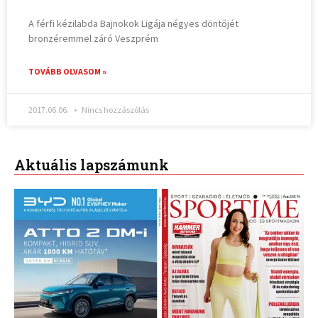
A férfi kézilabda Bajnokok Ligája négyes döntőjét
bronzéremmel záró Veszprém
TOVÁBB OLVASOM »
2017.06.06.
Nincs hozzászólás
Aktuális lapszámunk