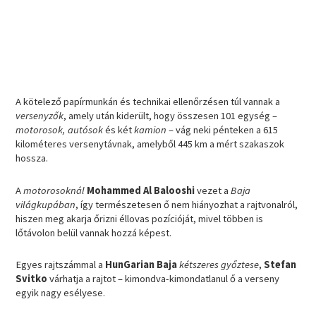
A kötelező papírmunkán és technikai ellenőrzésen túl vannak a
versenyzők
, amely után kiderült, hogy összesen 101 egység –
motorosok, autósok
és két
kamion
– vág neki pénteken a 615
kilométeres versenytávnak, amelyből 445 km a mért szakaszok
hossza.
A
motorosoknál
Mohammed Al Balooshi
vezet a
Baja
világkupában
, így természetesen ő nem hiányozhat a rajtvonalról,
hiszen meg akarja őrizni éllovas pozícióját, mivel többen is
lőtávolon belül vannak hozzá képest.
Egyes rajtszámmal a
HunGarian Baja
kétszeres győztese
,
Stefan
Svitko
várhatja a rajtot – kimondva-kimondatlanul ő a verseny
egyik nagy esélyese.