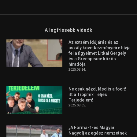
Aranyérmet nyert Szilágyi Erik
az Európa-kupán
2026.08.05.
Molnár Martin újabb dobogót
szerzett, már második a brit
Forma–3 tabelláján a
silverstone-i hétvége után
2026.08.04.
A legfrissebb videók
Az extrém időjárás és az
aszály következményeire hívja
fel a figyelmet Litkai Gergely