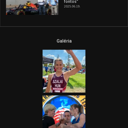
és a Greenpeace közös
híradója
2025.08.14.
Ne csak nézd, lásd is a focit! –
itt a Tippmix Teljes
Terjedelem!
2025.08.05.
„A Forma-1-es Magyar
Nagydíj az egész nemzetnek
fontos”
2025.06.19.
Galéria