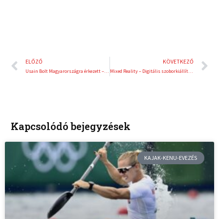
Előző
K
ELŐZŐ
KÖVETKEZŐ
Usain Bolt Magyarországra érkezett – új figurával bővült a Madame Tussauds Budapest
Mixed Reality – Digitális szoborkiállítás Bécsben
Kapcsolódó bejegyzések
KAJAK-KENU-EVEZÉS