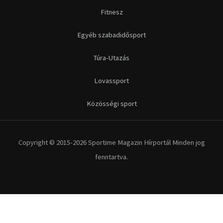
Futás
Kerékpár
Extrém Sportok
Fitnesz
Egyéb szabadidősport
Túra-Utazás
Lovassport