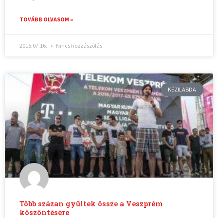
TOVÁBB OLVASOM »
2015.07.16.
Nincs hozzászólás
KÉZILABDA
Több százan gyűltek össze a Veszprém
köszöntésére