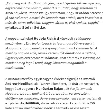
„Ez a negyedik HunGarian Bajám, az eddigieken kétszer nyertem,
egyszer második voltam, ami azt is mutatja, hogy szeretem az
itteni pályákat. Ráadásul úgy hallottam, hogy az utóbbi hetekben
jó sok eső esett, aminek én kimondottan örülök, mert kedvelem a
csúszós, sáros pályákat. Nagyon várom az első szakasz rajtját!”
–
nyilatkozta
Stefan Svitko
.
A
magyar
színeket
Hodola Richárd
képviseli a
világkupa
mezőnyben: „
Ez a legfontosabb és legrangosabb verseny itt,
Magyarországon, amelyre a spanyol futamon készültem fel. A
mezőny nagyon erős, remek versenyzők állnak oda a rajthoz,
úgyhogy kiélezett csatára számítok. Nem szeretek jósolgatni, de
mindent meg fogok tenni, hogy kihozzam magamból a
maximumot
.”
A
motoros
mezőny egyik nagyon érdekes figurája az
ausztrál
Andrew Houlihan
, aki 16 ezer kilométert, 33 órát utazott azért,
hogy részt vegyen a
HunGarian Baján
. „
Öt éve jártam már
Magyarországon, amikor Görögországban versenyeztem,
eljöttem ide vakációra, de versenyezni még nem versenyeztem itt
– nyilatkozta
Houlihan
, aki vezeti a veterán kategóriát, a 450
köbcentisek mezőnyében pedig a harmadik az összetett