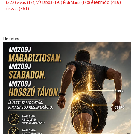
Címkék
Babos Tímea
asztalitenisz
(130)
atlétika
(144)
autosport
(123)
egészség
(240)
Bécs
(214)
Bajnokok Ligája
(168)
Birkózás
(143)
forma 1
(1165)
(530)
Európabajnokság
(173)
ferrari
(139)
Futball
(760)
futás
(305)
Hosszú Katinka
(186)
hungaroring
(181)
kickbox
(204)
Jégkorong
(148)
kajakkenu
(138)
karate
(168)
kézilabda
(448)
kosárlabda
(166)
Lewis Hamilton
(168)
magyar
Mercedes
(244)
labdarúgóválogatott
(148)
motorsport
(153)
Opel
rio
Dakar Team
(132)
Rali Világbajnokság
(122)
Rendezvény
(142)
sport
(438)
2016
(373)
szabadidősport
Sportime Magazin
(128)
(316)
tenisz
(416)
Szalay Balázs
(126)
táplálkozás
(155)
utazás
Video
(247)
vitorlázás
(126)
világbajnokság
(162)
Világkupa
(129)
életmód
(416)
(222)
vívás
(174)
vízilabda
(197)
Érdi Mária
(130)
úszás
(361)
Hirdetés