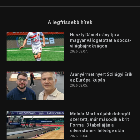
Túl a 18. X-en és rendezvények százain a Sportime Magazinnak
továbbra is a legfőbb célja, hogy a mindenki sportját minél
vonzóbbá tegye.
A rendszeres mozgás és a sport jobbá teheti az életed! Mindehhez
minden infót megtalálsz nálunk.
A legfrissebb hírek
Huszty Dániel irányítja a
magyar válogatottat a socca-
világbajnokságon
2026.08.07.