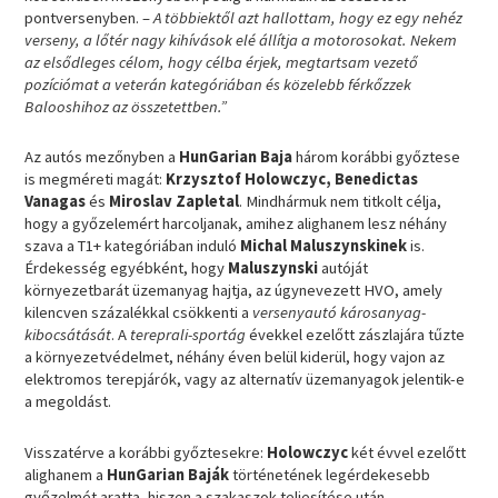
pontversenyben. –
A többiektől azt hallottam, hogy ez egy nehéz
verseny, a lőtér nagy kihívások elé állítja a motorosokat. Nekem
az elsődleges célom, hogy célba érjek, megtartsam vezető
pozíciómat a veterán kategóriában és közelebb férkőzzek
Balooshihoz az összetettben.”
Az autós mezőnyben a
HunGarian Baja
három korábbi győztese
is megméreti magát:
Krzysztof Holowczyc, Benedictas
Vanagas
és
Miroslav Zapletal
. Mindhármuk nem titkolt célja,
hogy a győzelemért harcoljanak, amihez alighanem lesz néhány
szava a T1+ kategóriában induló
Michal Maluszynskinek
is.
Érdekesség egyébként, hogy
Maluszynski
autóját
környezetbarát üzemanyag hajtja, az úgynevezett HVO, amely
kilencven százalékkal csökkenti a
versenyautó károsanyag-
kibocsátását
. A
tereprali-sportág
évekkel ezelőtt zászlajára tűzte
a környezetvédelmet, néhány éven belül kiderül, hogy vajon az
elektromos terepjárók, vagy az alternatív üzemanyagok jelentik-e
a megoldást.
Visszatérve a korábbi győztesekre:
Holowczyc
két évvel ezelőtt
alighanem a
HunGarian Baják
történetének legérdekesebb
győzelmét aratta, hiszen a szakaszok teljesítése után