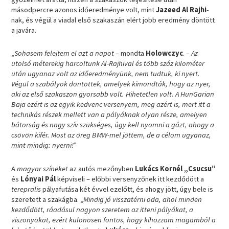
másodpercre azonos időeredménye volt, mint
Jazeed Al Rajhi
-
nak, és végül a viadal első szakaszán elért jobb eredmény döntött
a javára.
„
Sohasem felejtem el azt a napot –
mondta
Holowczyc
.
– Az
utolsó méterekig harcoltunk Al-Rajhival és több száz kilométer
után ugyanaz volt az időeredményünk, nem tudtuk, ki nyert.
Végül a szabályok döntöttek, amelyek kimondták, hogy az nyer,
aki az első szakaszon gyorsabb volt. Hihetetlen volt. A HunGarian
Baja ezért is az egyik kedvenc versenyem, meg azért is, mert itt a
technikás részek mellett van a pályáknak olyan része, amelyen
bátorság és nagy szív szükséges, úgy kell nyomni a gázt, ahogy a
csövön kifér. Most az öreg BMW-mel jöttem, de a célom ugyanaz,
mint mindig: nyerni!
”
A
magyar színeket
az autós mezőnyben
Lukács Kornél „Csucsu”
és
Lónyai Pál
képviseli – előbbi versenyzőnek itt kezdődött a
terepralis
pályafutása két évvel ezelőtt, és ahogy jött, úgy bele is
szeretett a szakágba. „
Mindig jó visszatérni oda, ahol minden
kezdődött, ráadásul nagyon szeretem az itteni pályákat, a
viszonyokat, ezért különösen fontos, hogy kihozzam magamból a