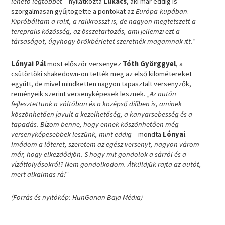
lehető legtöbbet
– nyilatkozta
Lukács
, aki már eddig is
szorgalmasan gyűjtögette a pontokat az
Európa-kupában
. –
Kipróbáltam a ralit, a ralikrosszt is, de nagyon megtetszett a
terepralis közösség, az összetartozás, ami jellemzi ezt a
társaságot, úgyhogy örökbérletet szeretnék magamnak itt.
”
Lónyai Pál
most először versenyez
Tóth Györggyel
, a
csütörtöki shakedown-on tették meg az első kilométereket
együtt, de mivel mindketten nagyon tapasztalt versenyzők,
reményeik szerint versenyképesek lesznek. „
Az autón
fejlesztettünk a váltóban és a középső difiben is, aminek
köszönhetően javult a kezelhetőség, a kanyarsebesség és a
tapadás. Bízom benne, hogy ennek köszönhetően még
versenyképesebbek leszünk, mint eddig
– mondta
Lónyai
. –
Imádom a lőteret, szeretem az egész versenyt, nagyon várom
már, hogy elkezdődjön. S hogy mit gondolok a sárról és a
vízátfolyásokról? Nem gondolkodom. Átküldjük rajta az autót,
mert alkalmas rá!”
(Forrás és nyitókép: HunGarian Baja Média)