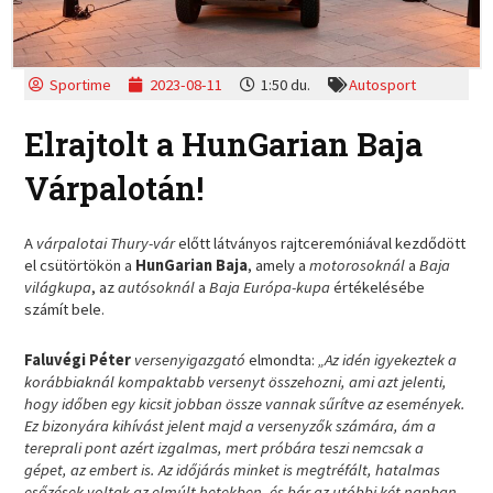
Sportime
2023-08-11
1:50 du.
Autosport
Elrajtolt a HunGarian Baja
Várpalotán!
A
várpalotai Thury-vár
előtt látványos rajtceremóniával kezdődött
el csütörtökön a
HunGarian Baja
, amely a
motorosoknál
a
Baja
világkupa
, az
autósoknál
a
Baja Európa-kupa
értékelésébe
számít bele.
Faluvégi Péter
versenyigazgató
elmondta:
„Az idén igyekeztek a
korábbiaknál kompaktabb versenyt összehozni, ami azt jelenti,
hogy időben egy kicsit jobban össze vannak sűrítve az események.
Ez bizonyára kihívást jelent majd a versenyzők számára, ám a
tereprali pont azért izgalmas, mert próbára teszi nemcsak a
gépet, az embert is. Az időjárás minket is megtréfált, hatalmas
esőzések voltak az elmúlt hetekben, és bár az utóbbi két napban