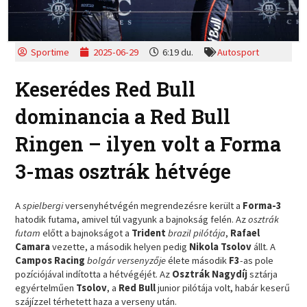
Sportime
2025-06-29
6:19 du.
Autosport
Keserédes Red Bull
dominancia a Red Bull
Ringen – ilyen volt a Forma
3-mas osztrák hétvége
A
spielbergi
versenyhétvégén megrendezésre került a
Forma-3
hatodik futama, amivel túl vagyunk a bajnokság felén. Az
osztrák
futam
előtt a bajnokságot a
Trident
brazil
pilótája
,
Rafael
Camara
vezette, a második helyen pedig
Nikola Tsolov
állt. A
Campos Racing
bolgár versenyzője
élete második
F3
-as pole
pozíciójával indította a hétvégéjét. Az
Osztrák Nagydíj
sztárja
egyértelműen
Tsolov
, a
Red Bull
junior pilótája volt, habár keserű
szájízzel térhetett haza a verseny után.