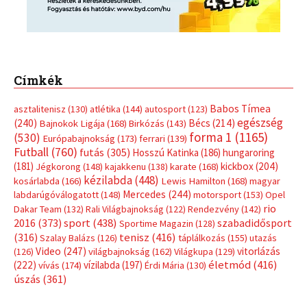
Címkék
Babos Tímea
asztalitenisz
(130)
atlétika
(144)
autosport
(123)
egészség
(240)
Bécs
(214)
Bajnokok Ligája
(168)
Birkózás
(143)
forma 1
(1165)
(530)
Európabajnokság
(173)
ferrari
(139)
Futball
(760)
futás
(305)
Hosszú Katinka
(186)
hungaroring
(181)
kickbox
(204)
Jégkorong
(148)
kajakkenu
(138)
karate
(168)
kézilabda
(448)
kosárlabda
(166)
Lewis Hamilton
(168)
magyar
Mercedes
(244)
labdarúgóválogatott
(148)
motorsport
(153)
Opel
rio
Dakar Team
(132)
Rali Világbajnokság
(122)
Rendezvény
(142)
sport
(438)
2016
(373)
szabadidősport
Sportime Magazin
(128)
(316)
tenisz
(416)
Szalay Balázs
(126)
táplálkozás
(155)
utazás
Video
(247)
vitorlázás
(126)
világbajnokság
(162)
Világkupa
(129)
életmód
(416)
(222)
vívás
(174)
vízilabda
(197)
Érdi Mária
(130)
úszás
(361)