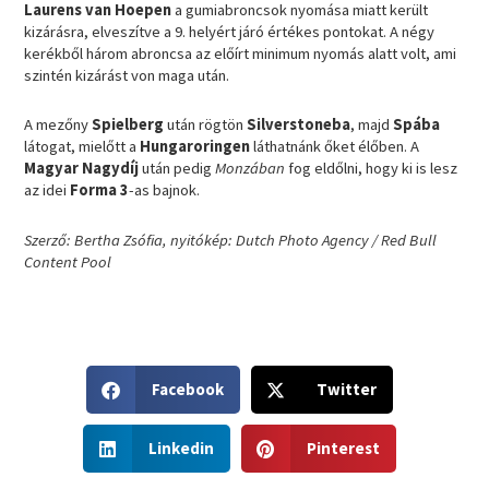
Laurens van Hoepen
a gumiabroncsok nyomása miatt került
kizárásra, elveszítve a 9. helyért járó értékes pontokat. A négy
kerékből három abroncsa az előírt minimum nyomás alatt volt, ami
szintén kizárást von maga után.
A mezőny
Spielberg
után rögtön
Silverstoneba
, majd
Spába
látogat, mielőtt a
Hungaroringen
láthatnánk őket élőben. A
Magyar Nagydíj
után pedig
Monzában
fog eldőlni, hogy ki is lesz
az idei
Forma 3
-as bajnok.
Szerző: Bertha Zsófia, nyitókép: Dutch Photo Agency / Red Bull
Content Pool
S
S
Facebook
Twitter
h
h
a
a
S
S
r
r
Linkedin
Pinterest
h
h
e
e
a
a
o
o