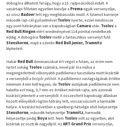
dobogóra állhatott fel úgy, hogy a 15. rajtpozícióból indult. A
vasárnapi főfutam egyetlen kiesője a
Prema
egyik versenyzője,
az
olasz
Badoer
lett egy meghibásodás miatt. A futamot karrierje
második rajt-cél győzelmével
Tsolov
nyerte, ezzel mindössze
egy pont hátrányban van a bajnokságban
Camara
után.
Tsolov
a
Red Bull Ringen
elért eredményével 114 ponttal rendelkezik
eddig. A dobogóra
Tsolov
mellé a fantasztikus versenyt futó
Stenshorne
, majd a szintén
Red Bull junior, Tramnitz
léphetett.
Habár
Red Bull
dominanciával ért véget a futam, az öröm nem
tartot sokáig
Tsolov
számára, mivel pár óra múlva a
megengedettnél vékonyabb padlólemez használata miatt kizárták
a versenyből a
bolgár pilótát
. A padlólemez vastagságának értéke
minimum 4 mm kell legyen, de
Tsolov
autójának padlólemeze nem
haladta ezt meg, 3,7 mm-es értéket mértek rajta, ami azonnali
kizárást jelentett a versenyből. A összesített bajnoksági állásban
hozott előnyéből rögtön hátrány lett, visszacsúszott a harmadik
helyre. A kizárást követően a spielbergi hétvége első helyezettje
Stenshorne
, második helyezettje
Tramnitz
, harmadik
helyezettje pedig
Boya
lett. Nem
Tsolov
volt az egyetlen, akit
kizártak az osztrák nagydíjról. Az
ART Grand Prix
versenyzője
,