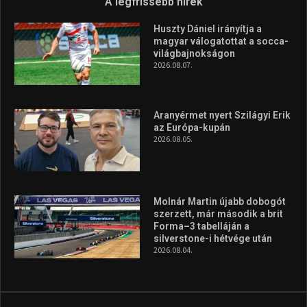
A legfrissebb hírek
Huszty Dániel irányítja a
magyar válogatottat a socca-
világbajnokságon
2026.08.07.
Aranyérmet nyert Szilágyi Erik
az Európa-kupán
2026.08.05.
Molnár Martin újabb dobogót
szerzett, már második a brit
Forma–3 tabelláján a
silverstone-i hétvége után
2026.08.04.