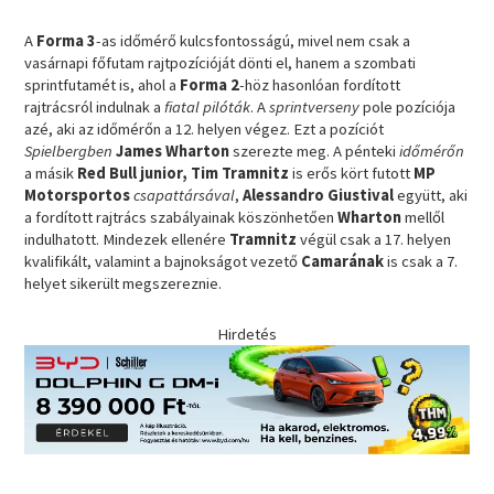
A
Forma 3
-as időmérő kulcsfontosságú, mivel nem csak a
vasárnapi főfutam rajtpozícióját dönti el, hanem a szombati
sprintfutamét is, ahol a
Forma 2
-höz hasonlóan fordított
rajtrácsról indulnak a
fiatal pilóták
. A
sprintverseny
pole pozíciója
azé, aki az időmérőn a 12. helyen végez. Ezt a pozíciót
Spielbergben
James Wharton
szerezte meg. A pénteki
időmérőn
a másik
Red Bull junior, Tim Tramnitz
is erős kört futott
MP
Motorsportos
csapattársával
,
Alessandro Giustival
együtt, aki
a fordított rajtrács szabályainak köszönhetően
Wharton
mellől
indulhatott. Mindezek ellenére
Tramnitz
végül csak a 17. helyen
kvalifikált, valamint a bajnokságot vezető
Camarának
is csak a 7.
helyet sikerült megszereznie.
Hirdetés