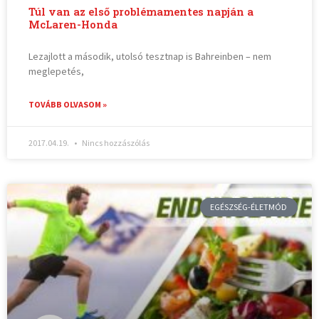
Túl van az első problémamentes napján a
McLaren-Honda
Lezajlott a második, utolsó tesztnap is Bahreinben – nem
meglepetés,
TOVÁBB OLVASOM »
2017.04.19.
Nincs hozzászólás
EGÉSZSÉG-ÉLETMÓD