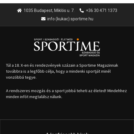
1035 Budapest, Miklós u. 7.
+36 30 471 1373
info (kukac) sportime.hu
Túl a 18. X-en és rendezvények százain a Sportime Magazinnak
továbbra is a legfőbb célja, hogy a mindenki sportját minél
vonzóbbá tegye.
A rendszeres mozgás és a sport jobbá teheti az életed! Mindehhez
minden infót megtalálsz nálunk.