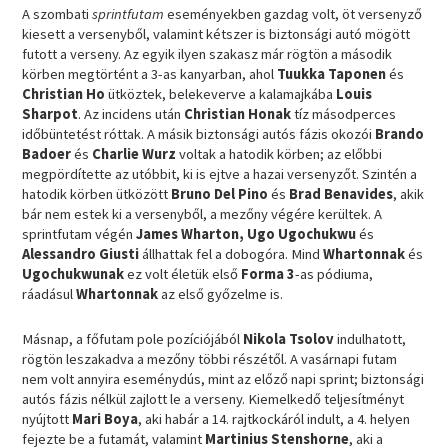
A szombati
sprintfutam
eseményekben gazdag volt, öt versenyző
kiesett a versenyből, valamint kétszer is biztonsági autó mögött
futott a verseny. Az egyik ilyen szakasz már rögtön a második
körben megtörtént a 3-as kanyarban, ahol
Tuukka Taponen
és
Christian Ho
ütköztek, belekeverve a kalamajkába
Louis
Sharpot
. Az incidens után
Christian
Honak
tíz másodperces
időbüntetést róttak. A másik biztonsági autós fázis okozói
Brando
Badoer
és
Charlie Wurz
voltak a hatodik körben; az előbbi
megpördítette az utóbbit, ki is ejtve a hazai versenyzőt. Szintén a
hatodik körben ütközött
Bruno Del Pino
és
Brad Benavides
, akik
bár nem estek ki a versenyből, a mezőny végére kerültek. A
sprintfutam végén
James Wharton, Ugo Ugochukwu
és
Alessandro Giusti
állhattak fel a dobogóra. Mind
Whartonnak
és
Ugochukwunak
ez volt életük első
Forma 3
-as pódiuma,
ráadásul
Whartonnak
az első győzelme is.
Másnap, a főfutam pole pozíciójából
Nikola Tsolov
indulhatott,
rögtön leszakadva a mezőny többi részétől. A vasárnapi futam
nem volt annyira eseménydús, mint az előző napi sprint; biztonsági
autós fázis nélkül zajlott le a verseny. Kiemelkedő teljesítményt
nyújtott
Mari Boya
, aki habár a 14. rajtkockáról indult, a 4. helyen
fejezte be a futamát, valamint
Martinius Stenshorne
, aki a