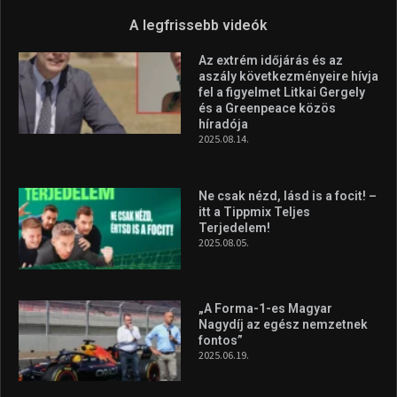
A legfrissebb videók
Az extrém időjárás és az
aszály következményeire hívja
fel a figyelmet Litkai Gergely
és a Greenpeace közös
híradója
2025.08.14.
Ne csak nézd, lásd is a focit! –
itt a Tippmix Teljes
Terjedelem!
2025.08.05.
„A Forma-1-es Magyar
Nagydíj az egész nemzetnek
fontos”
2025.06.19.