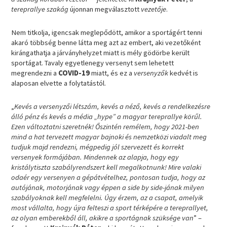
tereprallye szakág
újonnan megválasztott
vezetője
.
Nem titkolja, igencsak meglepődött, amikor a sportágért tenni
akaró többség benne látta meg azt az embert, aki vezetőként
kirángathatja a járványhelyzet miatt is mély gödörbe került
sportágat. Tavaly egyetlenegy versenyt sem lehetett
megrendezni a
COVID-19
miatt, és ez a
versenyzők
kedvét is
alaposan elvette a folytatástól.
„
Kevés a versenyzői létszám, kevés a néző, kevés a rendelkezésre
álló pénz és kevés a média „hype” a magyar tereprallye körűl.
Ezen változtatni szeretnék! Őszintén remélem, hogy 2021-ben
mind a hat tervezett magyar bajnoki és nemzetközi viadalt meg
tudjuk majd rendezni, mégpedig jól szervezett és korrekt
versenyek formájában. Mindennek az alapja, hogy egy
kristálytiszta szabályrendszert kell megalkotnunk! Mire valaki
odaér egy versenyen a gépátvételhez, pontosan tudja, hogy az
autójának, motorjának vagy éppen a side by side-jának milyen
szabályoknak kell megfelelni. Úgy érzem, az a csapat, amelyik
most vállalta, hogy újra felteszi a sport térképére a tereprallyet,
az olyan emberekből áll, akikre a sportágnak szüksége van
” –