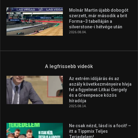
A legfrissebb hírek
Huszty Dániel irányítja a
magyar válogatottat a socca-
világbajnokságon
2026.08.07.
Aranyérmet nyert Szilágyi Erik
az Európa-kupán
2026.08.05.
Molnár Martin újabb dobogót
szerzett, már második a brit
Forma–3 tabelláján a
silverstone-i hétvége után
2026.08.04.