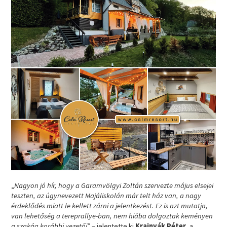
„
Nagyon jó hír, hogy a Garamvölgyi Zoltán szervezte május elsejei
teszten, az úgynevezett Majáliskolán már telt ház van, a nagy
érdeklődés miatt le kellett zárni a jelentkezést. Ez is azt mutatja,
van lehetőség a tereprallye-ban, nem hiába dolgoztak keményen
a szakág korábbi vezetői
” – jelentette ki
Krajnyák Péter
, a