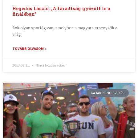
Hegedűs László: „A fáradtság győzött le a
fináléban”
Sok olyan sportág van, amelyben a magyar versenyzők a
világ
TOVÁBB OLVASOM »
2013.08.11.
Nincs hozzászólás
KAJAK-KENU-EVEZÉS