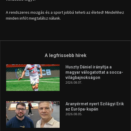
1035 Budapest, Miklós u. 7.
+36 30 471 1373
info (kukac) sportime.hu
Túl a 18. X-en és rendezvények százain a Sportime Magazinnak
továbbra is a legfőbb célja, hogy a mindenki sportját minél
vonzóbbá tegye.
A rendszeres mozgás és a sport jobbá teheti az életed! Mindehhez
minden infót megtalálsz nálunk.