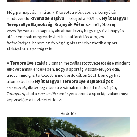
Még pár nap, és – május 7-8 között a
Pápocon
és környékén
rendezendő
Riverside Bajával
– elrajtol a 2021-es
Nyílt Magyar
Tereprallye Bajnokság
.
Krajnyák Péter
személyében új
vezetője
van a szakágnak, aki abban bízik, hogy egy év kihagyás
után nemcsak megrendezhetik a hatfordulós
magyar
bajnokságot
, hanem az év végéig visszahelyezhetik a sport
térképére a sportágat is.
A
Tereprallye
szakág újonnan megválasztott vezetősége mindent
elkövet annak érdekében, hogy a sportág visszakerüljön oda,
ahova mindig is tartozott. Ennek érdekében 2021-ben egy hat
állomásból álló
Nyílt Magyar Tereprallye Bajnokságot
szerveztek
, illetve egy tesztre várnak mindenkit május 1-jén,
Tabajdon
, ahol a
szervezők
reményei szerint a sportág valamennyi
képviselője a tiszteletét teszi.
Hirdetés