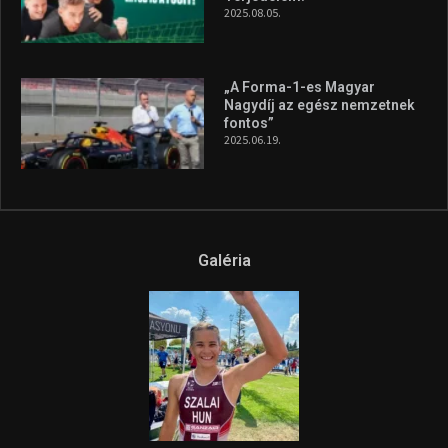
A legfrissebb videók
Az extrém időjárás és az
aszály következményeire hívja
fel a figyelmet Litkai Gergely
és a Greenpeace közös
híradója
2025.08.14.
Ne csak nézd, lásd is a focit! –
itt a Tippmix Teljes
Terjedelem!
2025.08.05.
„A Forma-1-es Magyar
Nagydíj az egész nemzetnek
fontos”
2025.06.19.