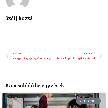
i
e
n
s
t
Szólj hozzá
Előző
K
ELŐZŐ
KÖVETKEZŐ
A magyar világbajnok győzött a rangos nemzetközi teqball versenyen
Vietnám helyett Portugáliába utaznak
Kapcsolódó bejegyzések
MOTORSPORT