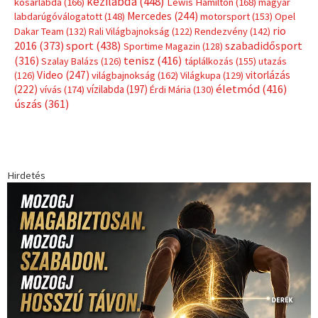
Címkék
Babos Tímea
asztalitenisz
(130)
atlétika
(144)
autosport
(123)
egészség
(240)
Bécs
(214)
Bajnokok Ligája
(168)
Birkózás
(143)
forma 1
(1165)
(530)
Európabajnokság
(173)
ferrari
(139)
Futball
(760)
futás
(305)
Hosszú Katinka
(186)
hungaroring
(181)
kickbox
(204)
Jégkorong
(148)
kajakkenu
(138)
karate
(168)
kézilabda
(448)
kosárlabda
(166)
Lewis Hamilton
(168)
magyar
Mercedes
(244)
labdarúgóválogatott
(148)
motorsport
(153)
Opel
rio
Dakar Team
(132)
Rali Világbajnokság
(122)
Rendezvény
(142)
sport
(438)
2016
(373)
szabadidősport
Sportime Magazin
(128)
(316)
tenisz
(416)
Szalay Balázs
(126)
táplálkozás
(155)
utazás
Video
(247)
vitorlázás
(126)
világbajnokság
(162)
Világkupa
(129)
életmód
(416)
(222)
vívás
(174)
vízilabda
(197)
Érdi Mária
(130)
úszás
(361)