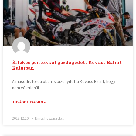
Értékes pontokkal gazdagodott Kovács Bálint
Katarban
A második fordulóban is bizonyította Kovács Bálint, hogy
nem véletlenül
TOVÁBB OLVASOM »
2018.12.20.
Nincs hozzászólás