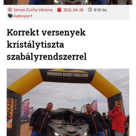
Simon Zsófia Viktória
2021-04-28
8:36 de.
Autosport
Korrekt versenyek
kristálytiszta
szabályrendszerrel