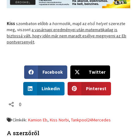
Kiss
szombaton előbb a
harmadik
, majd az
első helyet
szerezte
meg, viszont
a vasárnapi eredményei után matematikailag is
biztossá vált, hogy idén már nem maradt esélye megnyerni az Eb
pontversenyét
.
S
S
Facebook
Twitter
h
h
a
a
S
S
r
r
Linkedin
Pinterest
h
h
e
e
a
a
o
o
r
r
0
n
n
e
e
f
t
o
o
a
w
Címkék:
Kamion Eb
,
Kiss Norbi
,
Tankpool24Mercedes
n
n
c
i
l
p
e
t
A szerzőről
i
i
b
t