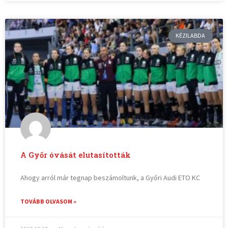
KÉZILABDA
A Győr óvását elutasították
Ahogy arról már tegnap beszámoltunk, a Győri Audi ETO KC
TOVÁBB OLVASOM »