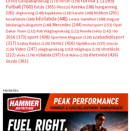
forma 1
(1165)
(530)
Európabajnokság
(173)
ferrari
(139)
Futball
(760)
futás
(305)
Hosszú Katinka
(186)
hungaroring
(181)
kickbox
(205)
Jégkorong
(148)
kajakkenu
(138)
karate
(168)
kézilabda
(448)
kosárlabda
(166)
Lewis Hamilton
(168)
magyar
Mercedes
(244)
labdarúgóválogatott
(148)
motorsport
(153)
Opel
rio
Dakar Team
(132)
Rali Világbajnokság
(122)
Rendezvény
(142)
sport
(438)
2016
(373)
szabadidősport
Sportime Magazin
(128)
(317)
tenisz
(416)
Szalay Balázs
(126)
táplálkozás
(155)
utazás
Video
(247)
vitorlázás
(126)
világbajnokság
(162)
Világkupa
(129)
életmód
(416)
(222)
vívás
(174)
vízilabda
(197)
Érdi Mária
(130)
úszás
(361)
Hirdetés