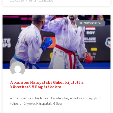
2017.10.25.
Nincs hozzászólás
KÜZDŐSPORTOK
A karatés Hárspataki Gábor kijutott a
következő Világjátékokra
Az október végi budapesti karate világbajnokságon nyújtott
teljesítményével Hárspataki Gábor