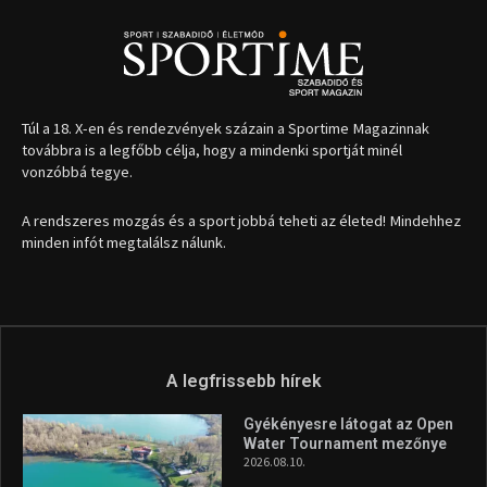
Túl a 18. X-en és rendezvények százain a Sportime Magazinnak
továbbra is a legfőbb célja, hogy a mindenki sportját minél
vonzóbbá tegye.
A rendszeres mozgás és a sport jobbá teheti az életed! Mindehhez
minden infót megtalálsz nálunk.
A legfrissebb hírek
Gyékényesre látogat az Open
Water Tournament mezőnye
2026.08.10.