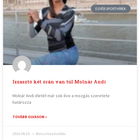
EGYÉB SPORTHÍREK
Izzasztó két órán van túl Molnár Andi
Molnár Andi életét már sok éve a mozgás szeretete
határozza
TOVÁBB OLVASOM »
2016.09.29.
Nincs hozzászólás