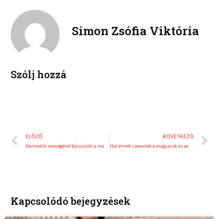
n
n
o
e
k
t
o
r
e
e
Simon Zsófia Viktória
k
d
r
i
e
n
s
t
Szólj hozzá
Előző
K
ELŐZŐ
KÖVETKEZŐ
Harmadik vereségével búcsúzott a magyar csapat
Hat érmet szereztek a magyarok az aerobik Eb-n
Kapcsolódó bejegyzések