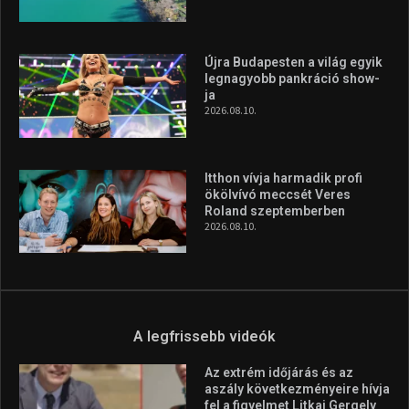
Újra Budapesten a világ egyik
legnagyobb pankráció show-
ja
2026.08.10.
Itthon vívja harmadik profi
ökölvívó meccsét Veres
Roland szeptemberben
2026.08.10.
A legfrissebb videók
Az extrém időjárás és az
aszály következményeire hívja
fel a figyelmet Litkai Gergely