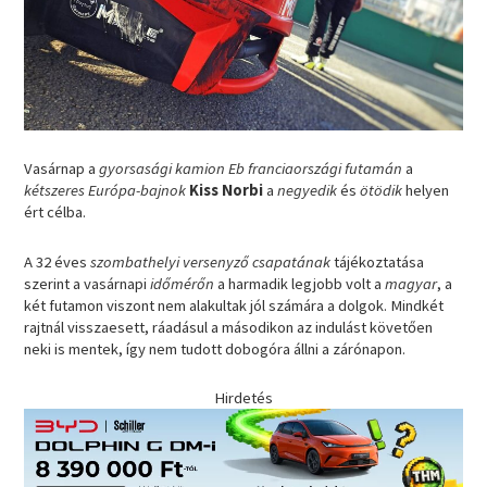
Vasárnap a
gyorsasági kamion Eb franciaországi futamán
a
kétszeres Európa-bajnok
Kiss Norbi
a
negyedik
és
ötödik
helyen
ért célba.
A 32 éves
szombathelyi versenyző
csapatának
tájékoztatása
szerint a vasárnapi
időmérőn
a harmadik legjobb volt a
magyar
, a
két futamon viszont nem alakultak jól számára a dolgok. Mindkét
rajtnál visszaesett, ráadásul a másodikon az indulást követően
neki is mentek, így nem tudott dobogóra állni a zárónapon.
Hirdetés