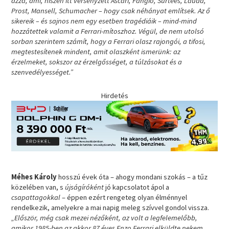
azzá, ami, hiszen itt versenyzett Ascari, Fangio, Surtees, Lauda,
Prost, Mansell, Schumacher – hogy csak néhányat említsek. Az ő
sikereik – és sajnos nem egy esetben tragédiáik – mind-mind
hozzátettek valamit a Ferrari-mítoszhoz. Végül, de nem utolsó
sorban szerintem számít, hogy a Ferrari olasz rajongói, a tifosi,
megtestesítenek mindent, amit olaszként ismerünk: az
érzelmeket, sokszor az érzelgősséget, a túlzásokat és a
szenvedélyességet.”
Hirdetés
Méhes Károly
hosszú évek óta – ahogy mondani szokás – a tűz
közelében van, s
újságíróként
jó kapcsolatot ápol a
csapattagokkal
– éppen ezért rengeteg olyan élménnyel
rendelkezik, amelyekre a mai napig meleg szívvel gondol vissza.
„Először, még csak mezei nézőként, az volt a legfelemelőbb,
amikor 1985-ben az akkor 87 éves Enzo Ferrari elküldte nekem