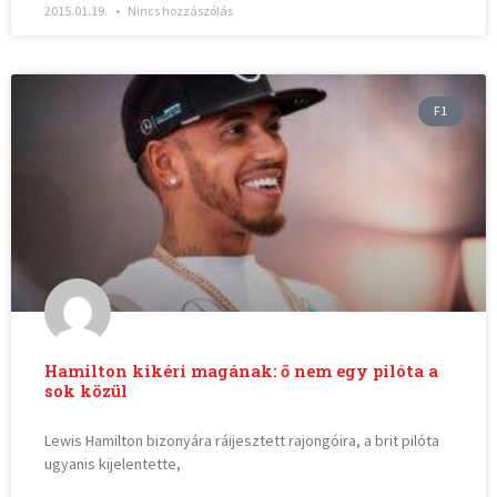
2015.01.19.
Nincs hozzászólás
F1
Hamilton kikéri magának: ő nem egy pilóta a
sok közül
Lewis Hamilton bizonyára ráijesztett rajongóira, a brit pilóta
ugyanis kijelentette,