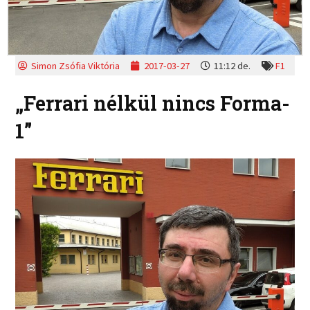
Simon Zsófia Viktória
2017-03-27
11:12 de.
F1
„Ferrari nélkül nincs Forma-
1”