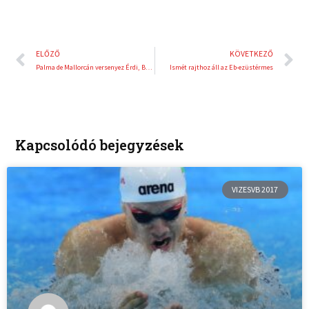
Előző
K
ELŐZŐ
KÖVETKEZŐ
Palma de Mallorcán versenyez Érdi, Berecz és Gyapjasék is
Ismét rajthoz áll az Eb-ezüstérmes
Kapcsolódó bejegyzések
VIZESVB 2017