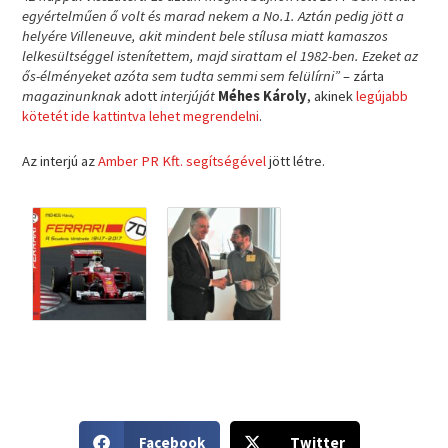
egyértelműen ő volt és marad nekem a No.1. Aztán pedig jött a
helyére Villeneuve, akit mindent bele stílusa miatt kamaszos
lelkesültséggel istenítettem, majd sirattam el 1982-ben. Ezeket az
ős-élményeket azóta sem tudta semmi sem felülírni”
– zárta
magazinunknak
adott
interjúját
Méhes Károly
, akinek
legújabb
kötetét ide kattintva lehet megrendelni
.
Az interjú az
Amber PR Kft. segítségével
jött létre.
S
S
Facebook
Twitter