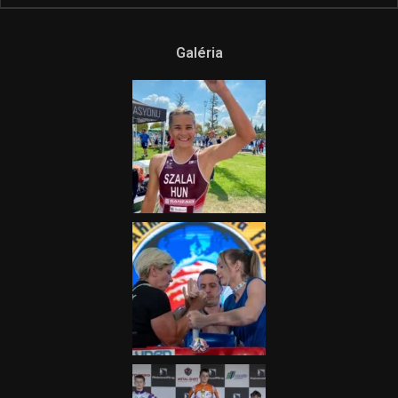
Ne csak nézd, lásd is a focit! –
itt a Tippmix Teljes
Terjedelem!
2025.08.05.
„A Forma-1-es Magyar
Nagydíj az egész nemzetnek
fontos”
2025.06.19.
Galéria