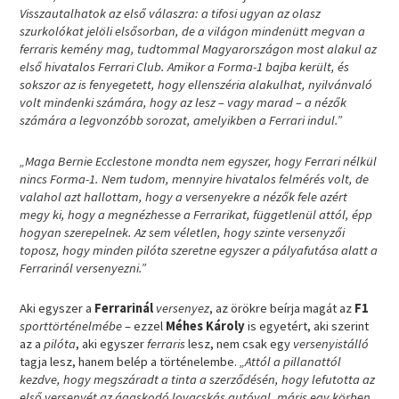
Visszautalhatok az első válaszra: a tifosi ugyan az olasz
szurkolókat jelöli elsősorban, de a világon mindenütt megvan a
ferraris kemény mag, tudtommal Magyarországon most alakul az
első hivatalos Ferrari Club. Amikor a Forma-1 bajba került, és
sokszor az is fenyegetett, hogy ellenszéria alakulhat, nyilvánvaló
volt mindenki számára, hogy az lesz – vagy marad – a nézők
számára a legvonzóbb sorozat, amelyikben a Ferrari indul.”
„Maga Bernie Ecclestone mondta nem egyszer, hogy Ferrari nélkül
nincs Forma-1. Nem tudom, mennyire hivatalos felmérés volt, de
valahol azt hallottam, hogy a versenyekre a nézők fele azért
megy ki, hogy a megnézhesse a Ferrarikat, függetlenül attól, épp
hogyan szerepelnek. Az sem véletlen, hogy szinte versenyzői
toposz, hogy minden pilóta szeretne egyszer a pályafutása alatt a
Ferrarinál versenyezni.”
Aki egyszer a
Ferrarinál
versenyez
, az örökre beírja magát az
F1
sporttörténelmébe
– ezzel
Méhes Károly
is egyetért, aki szerint
az a
pilóta
, aki egyszer
ferraris
lesz, nem csak egy
versenyistálló
tagja lesz, hanem belép a történelembe.
„Attól a pillanattól
kezdve, hogy megszáradt a tinta a szerződésén, hogy lefutotta az
első versenyét az ágaskodó lovacskás autóval, máris egy körben