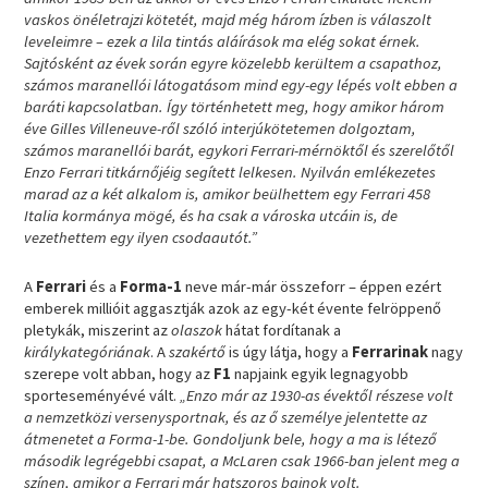
vaskos önéletrajzi kötetét, majd még három ízben is válaszolt
leveleimre – ezek a lila tintás aláírások ma elég sokat érnek.
Sajtósként az évek során egyre közelebb kerültem a csapathoz,
számos maranellói látogatásom mind egy-egy lépés volt ebben a
baráti kapcsolatban. Így történhetett meg, hogy amikor három
éve Gilles Villeneuve-ről szóló interjúkötetemen dolgoztam,
számos maranellói barát, egykori Ferrari-mérnöktől és szerelőtől
Enzo Ferrari titkárnőjéig segített lelkesen. Nyilván emlékezetes
marad az a két alkalom is, amikor beülhettem egy Ferrari 458
Italia kormánya mögé, és ha csak a városka utcáin is, de
vezethettem egy ilyen csodaautót.”
A
Ferrari
és a
Forma-1
neve már-már összeforr – éppen ezért
emberek millióit aggasztják azok az egy-két évente felröppenő
pletykák, miszerint az
olaszok
hátat fordítanak a
királykategóriának
. A
szakértő
is úgy látja, hogy a
Ferrarinak
nagy
szerepe volt abban, hogy az
F1
napjaink egyik legnagyobb
sporteseményévé vált.
„Enzo már az 1930-as évektől részese volt
a nemzetközi versenysportnak, és az ő személye jelentette az
átmenetet a Forma-1-be. Gondoljunk bele, hogy a ma is létező
második legrégebbi csapat, a McLaren csak 1966-ban jelent meg a
színen, amikor a Ferrari már hatszoros bajnok volt.