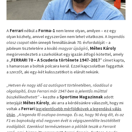
A
Ferrari
nélkül a
Forma-1
nem lenne olyan, amilyen – ez egy
olyan közhely, amivel egyszerűen nem lehet vitatkozni. A
legendás
olasz csapat
idén ünnepli fennállásának 70. évfordulóját – a
jubileum tiszteletére a kiváló
magyar újságíró
,
Méhes Károly
megörvendezteti a szurkolókat egy igazán átfogó kötettel, amely
a „
FERRARI 70 – A Scuderia története 1947-2017
” címet kapta,
s hamarosan a boltok polcaira kerül. Ezzel kapcsolatban faggattuk
a
szerzőt
, aki egy-két kulisszatitkot is elárult nekünk.
„Hetven év nagy idő az autósport történetében, ráadásul a
cégalapító, Enzo Ferrari már 1947-ben is jelentős múlttal
büszkélkedhetett”
– kezdte a
Sportime Magazinnak
adott
interjúját
Méhes Károly
, aki arra a kérdésünkre válaszolt, hogy mi
voltak a
Ferrari
legjelentősebb mérföldkövek a legendává válás
útján
.
„A legenda fő oszlopa önmaga. És az, hogy 90 évig élt, és az
F1-es bajnokság első negyven évét is végigszemlélte lesötétített
irodájából. Ezenkívül természetesen a pilóták teszik a Ferrarit