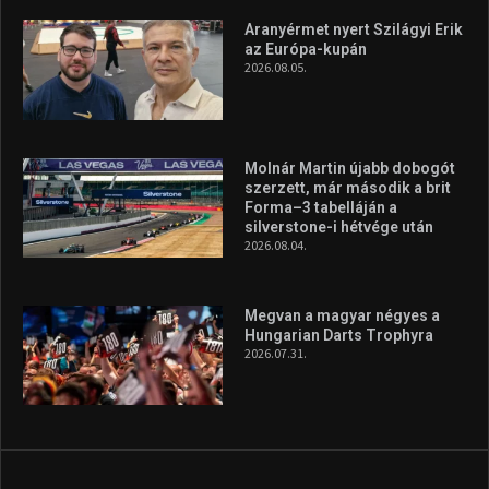
Túl a 18. X-en és rendezvények százain a Sportime Magazinnak
továbbra is a legfőbb célja, hogy a mindenki sportját minél
vonzóbbá tegye.
A rendszeres mozgás és a sport jobbá teheti az életed! Mindehhez
minden infót megtalálsz nálunk.
A legfrissebb hírek
Aranyérmet nyert Szilágyi Erik
az Európa-kupán
2026.08.05.
Molnár Martin újabb dobogót
szerzett, már második a brit