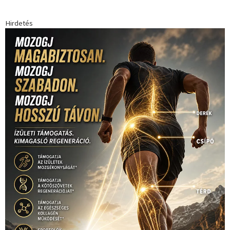
forma 1
(1165)
(530)
Európabajnokság
(173)
ferrari
(139)
Futball
(760)
futás
(305)
Hosszú Katinka
(186)
hungaroring
(181)
kickbox
(204)
Jégkorong
(148)
kajakkenu
(138)
karate
(168)
kézilabda
(448)
kosárlabda
(166)
Lewis Hamilton
(168)
magyar
Mercedes
(244)
labdarúgóválogatott
(148)
motorsport
(153)
Opel
rio
Dakar Team
(132)
Rali Világbajnokság
(122)
Rendezvény
(142)
sport
(438)
2016
(373)
szabadidősport
Sportime Magazin
(128)
(316)
tenisz
(416)
Szalay Balázs
(126)
táplálkozás
(155)
utazás
Video
(247)
vitorlázás
(126)
világbajnokság
(162)
Világkupa
(129)
életmód
(416)
(222)
vívás
(174)
vízilabda
(197)
Érdi Mária
(130)
úszás
(361)
Hirdetés