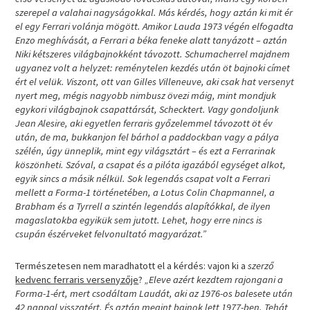
szerepel a valahai nagyságokkal. Más kérdés, hogy aztán ki mit ér
el egy Ferrari volánja mögött. Amikor Lauda 1973 végén elfogadta
Enzo meghívását, a Ferrari a béka feneke alatt tanyázott – aztán
Niki kétszeres világbajnokként távozott. Schumacherrel majdnem
ugyanez volt a helyzet: reménytelen kezdés után öt bajnoki címet
ért el velük. Viszont, ott van Gilles Villeneuve, aki csak hat versenyt
nyert meg, mégis nagyobb nimbusz övezi máig, mint mondjuk
egykori világbajnok csapattársát, Schecktert. Vagy gondoljunk
Jean Alesire, aki egyetlen ferraris győzelemmel távozott öt év
után, de ma, bukkanjon fel bárhol a paddockban vagy a pálya
szélén, úgy ünneplik, mint egy világsztárt – és ezt a Ferrarinak
köszönheti. Szóval, a csapat és a pilóta igazából egységet alkot,
egyik sincs a másik nélkül. Sok legendás csapat volt a Ferrari
mellett a Forma-1 történetében, a Lotus Colin Chapmannel, a
Brabham és a Tyrrell a szintén legendás alapítókkal, de ilyen
magaslatokba egyikük sem jutott. Lehet, hogy erre nincs is
csupán észérveket felvonultató magyarázat.”
Természetesen nem maradhatott el a kérdés: vajon ki a
szerző
kedvenc ferraris versenyzője
?
„Eleve azért kezdtem rajongani a
Forma-1-ért, mert csodáltam Laudát, aki az 1976-os balesete után
42 nappal visszatért. És aztán megint bajnok lett 1977-ben. Tehát