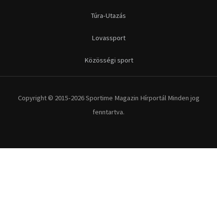
Futás
Kerékpár
Extrém Sportok
Fitnesz
Egyéb szabadidősport
Túra-Utazás
Lovassport
Közösségi sport