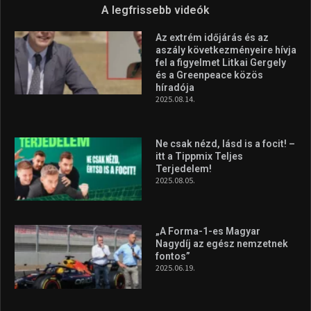
Forma–3 tabelláján a
silverstone-i hétvége után
2026.08.04.
Megvan a magyar négyes a
Hungarian Darts Trophyra
2026.07.31.
A legfrissebb videók
Az extrém időjárás és az
aszály következményeire hívja
fel a figyelmet Litkai Gergely
és a Greenpeace közös
híradója
2025.08.14.