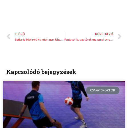
Előző
K
ELŐZŐ
KÖVETKEZŐ
Botka és Böde sérülés miatt nem lehet ott Telkiben
Fantasztikus autóval, egy remek versenyen
Kapcsolódó bejegyzések
CSAPATSPORTOK