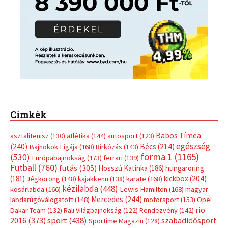
Címkék
Babos Tímea
asztalitenisz
(130)
atlétika
(144)
autosport
(123)
egészség
(240)
Bécs
(214)
Bajnokok Ligája
(168)
Birkózás
(143)
forma 1
(1165)
(530)
Európabajnokság
(173)
ferrari
(139)
Futball
(760)
futás
(305)
Hosszú Katinka
(186)
hungaroring
(181)
kickbox
(204)
Jégkorong
(148)
kajakkenu
(138)
karate
(168)
kézilabda
(448)
kosárlabda
(166)
Lewis Hamilton
(168)
magyar
Mercedes
(244)
labdarúgóválogatott
(148)
motorsport
(153)
Opel
rio
Dakar Team
(132)
Rali Világbajnokság
(122)
Rendezvény
(142)
sport
(438)
2016
(373)
szabadidősport
Sportime Magazin
(128)