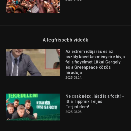
A legfrissebb videók
Az extrém időjárás és az
aszály következményeire hívja
fel a figyelmet Litkai Gergely
és a Greenpeace közös
híradója
2025.08.14.
Ne csak nézd, lásd is a focit! –
itt a Tippmix Teljes
Terjedelem!
2025.08.05.