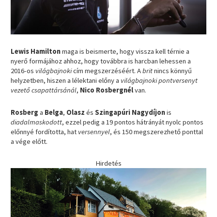
Lewis Hamilton
maga is beismerte, hogy vissza kell térnie a
nyerő formájához ahhoz, hogy továbbra is harcban lehessen a
2016-os
világbajnoki
cím megszerzéséért. A
brit
nincs könnyű
helyzetben, hiszen a lélektani előny a
világbajnoki pontversenyt
vezető csapattársánál
,
Nico Rosbergnél
van.
Rosberg
a
Belga
,
Olasz
és
Szingapúri Nagydíjon
is
diadalmaskodott
, ezzel pedig a 19 pontos hátrányát nyolc pontos
előnnyé fordította, hat
versennyel
, és 150 megszerezhető ponttal
a vége előtt.
Hirdetés