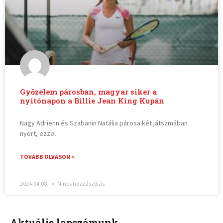
Győzelem párosban, magyar siker a
nyitónapon a Billie Jean King Kupán
Nagy Adrienn és Szabanin Natália párosa két játszmában
nyert, ezzel
TOVÁBB OLVASOM »
2024.04.08.
Nincs hozzászólás
Aktuális lapszámunk