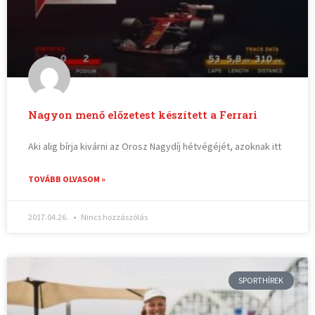
Nagyon menő előzetest készített a Ferrari
Aki alig bírja kivárni az Orosz Nagydíj hétvégéjét, azoknak itt
TOVÁBB OLVASOM »
2017.04.26.
Nincs hozzászólás
SPORTHÍREK