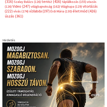
(316)
tenisz
(416)
Szalay Balázs
(126)
táplálkozás
(155)
utazás
Video
(247)
vitorlázás
(126)
világbajnokság
(162)
Világkupa
(129)
életmód
(416)
(222)
vívás
(174)
vízilabda
(197)
Érdi Mária
(130)
úszás
(361)
Hirdetés