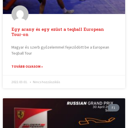
Egy arany és egy ezüst a teqball European
Tour-on
Magyar és szerb győzelemmel fejeződött be a European
Teqball Tour
TOVÁBB OLVASOM »
2022.03.01.
Nincs hozzászólás
F1