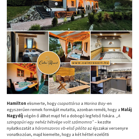
Hamilton
elismerte, hogy
csapattársa
a
Marina Bay
-en
egyszerűen remek formáját mutatta, azonban reméli, hogy a
Maláj
Nagydíj
végén ő állhat majd fel a dobogó legfelső fokára.
„A
szingapúri egy nehéz hétvége volt számomra”
– kezdte
nyilatkozatát a
háromszoros vb-első pilóta
az éjszakai versenyre
vonatkozóan, majd kiemelte, hogy a két héttel ezelőtti