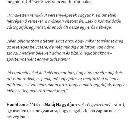
megmérettetésen közel sem volt topformában.
„Mindketten rendkívül versenyképesek vagyunk. Valamelyik
hétvégén ő remekel, a másikon viszont én. Ezek a kombinációk
váltogatják egymást, és ebből áll össze egy erős hétvége.
Jelen pillanatban ötletem sincs arra, hogy mikor történhet meg
az esetleges helycsere, de még mindig hat futam van hátra,
szóval mindent bele kell adnom és bízni a legjobbakban –
sportemberként ennyit tudsz tenni.
Jó eredményeket kell elérnem ahhoz, hogy újra az élre álljak és
ott is maradjak, ez pedig már egy párszor megtörtént velem a
múltban, szóval nincs okom arra, hogy a miatt aggódjak, hogy ez
idén esetleg nem történhet meg.”
Hamilton
a 2014-es
Maláj Nagydíjon
rajt-cél győzelmet
aratott,
így minden oka megvan arra, hogy magabiztosan vágjon neki a
hétvégének.