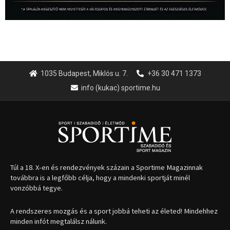
1035 Budapest, Miklós u. 7.
+36 30 471 1373
info (kukac) sportime.hu
Túl a 18. X-en és rendezvények százain a Sportime Magazinnak
továbbra is a legfőbb célja, hogy a mindenki sportját minél
vonzóbbá tegye.
A rendszeres mozgás és a sport jobbá teheti az életed! Mindehhez
minden infót megtalálsz nálunk.